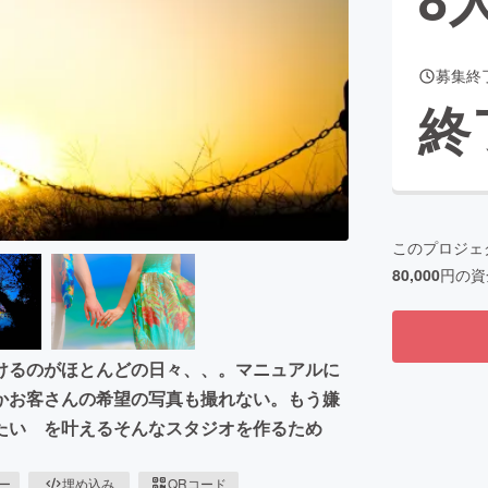
募集終
CAMPFIRE for Social Good
CAMPFIRE Creation
終
CAMPFIREふるさと納税
machi-ya
コミュニティ
このプロジェ
80,000
円の資
けるのがほとんどの日々、、。マニュアルに
かお客さんの希望の写真も撮れない。もう嫌
たい を叶えるそんなスタジオを作るため
ピー
埋め込み
QRコード