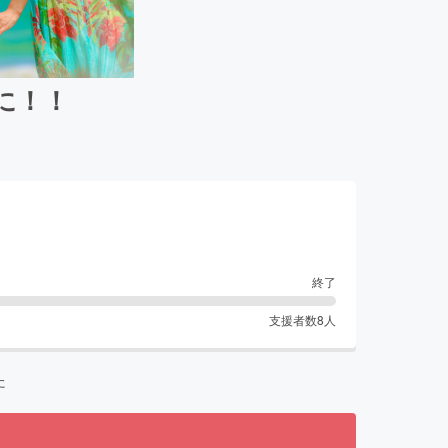
に！！
終了
支援者数
8
人
た