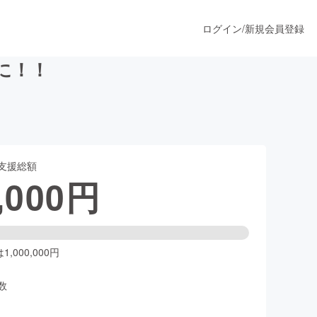
ログイン
/
新規会員登録
に！！
うすぐ公開されます
支援総額
プロダクト
,000
円
ファッション
スポーツ
,000,000円
数
ア
ソーシャルグッド
人