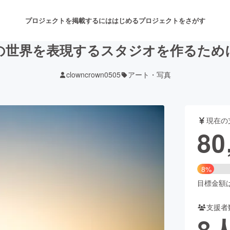
プロジェクトを掲載するには
はじめる
プロジェクトをさがす
の世界を表現するスタジオを作るため
clowncrown0505
アート・写真
注目のリターン
注目の新着プロジェクト
募集終了が近いプロジェクト
も
現在の
音楽
舞台・パフォーマンス
80
ゲーム・サービス開発
フード・飲食店
8%
書籍・雑誌出版
アニメ・漫画
目標金額は1
支援者
チャレンジ
ビューティー・ヘルスケ
8