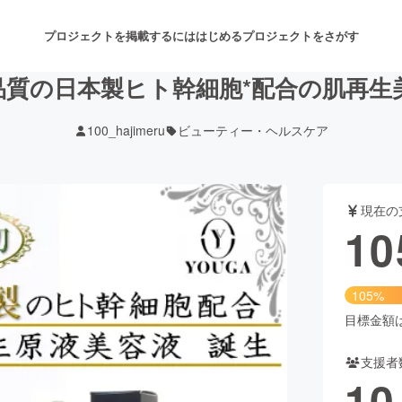
プロジェクトを掲載するには
はじめる
プロジェクトをさがす
品質の日本製ヒト幹細胞*配合の肌再生
100_hajimeru
ビューティー・ヘルスケア
注目のリターン
注目の新着プロジェクト
募集終了が近いプロジェクト
も
現在の
音楽
舞台・パフォーマンス
10
ゲーム・サービス開発
フード・飲食店
105%
書籍・雑誌出版
アニメ・漫画
目標金額は1
支援者
チャレンジ
ビューティー・ヘルスケ
10