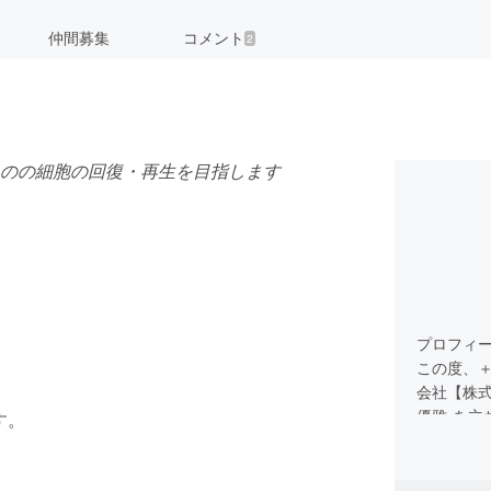
仲間募集
コメント
2
のの細胞の回復・再生を目指します
プロフィ
この度、
会社【株式
優雅-を立
す。