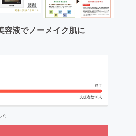
美容液でノーメイク肌に
終了
支援者数
10
人
した