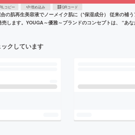
RLコピー
埋め込み
QRコード
配合の肌再生美容液でノーメイク肌に（*保湿成分） 従来の補
売します。YOUGA～優雅～ブランドのコンセプトは、 “あなた(
ェックしています