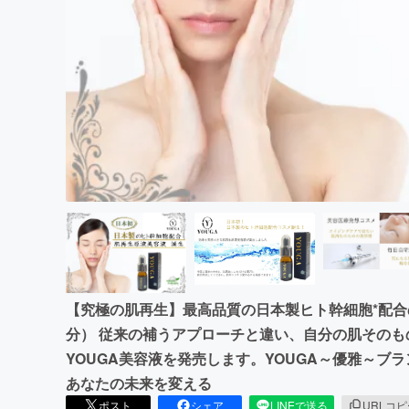
まちづくり・地域活性化
【究極の肌再生】最高品質の日本製ヒト幹細胞*配合
分） 従来の補うアプローチと違い、自分の肌その
YOUGA美容液を発売します。YOUGA～優雅～ブラン
あなたの未来を変える
ポスト
シェア
LINEで送る
URLコ