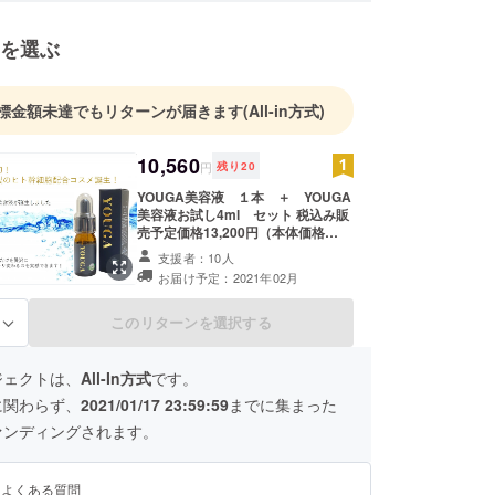
を選ぶ
標金額未達でもリターンが届きます
(All-in方式)
10,560
円
残り
20
YOUGA美容液 １本 ＋ YOUGA
美容液お試し4ml セット 税込み販
売予定価格13,200円（本体価格
12,000円） →【20％OFF】税込み
支援者：10人
10,560円（本体価格9,600円） さら
お届け予定：2021年02月
に、美容成分が贅沢に詰まった究極
の美容液YOUGA美容液のお試し
4ml（1万円相当）もセット提供いた
このリターンを選択する
る
します。
ジェクトは、
All-In方式
です。
に関わらず、
2021/01/17 23:59:59
までに集まった
ァンディングされます。
るよくある質問