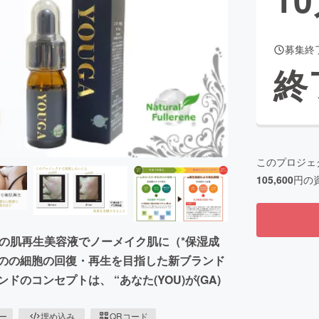
募集終
CAMPFIRE for Social Good
CAMPFIRE Creation
終
CAMPFIREふるさと納税
machi-ya
コミュニティ
このプロジェ
105,600
円の
の肌再生美容液でノーメイク肌に（*保湿成
ものの細胞の回復・再生を目指した新ブランド
ドのコンセプトは、 “あなた(YOU)が(GA)
ピー
埋め込み
QRコード