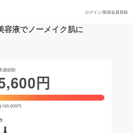
ログイン
/
新規会員登録
美容液でノーメイク肌に
うすぐ公開されます
支援総額
プロダクト
5,600
円
ファッション
スポーツ
00,000円
数
ア
ソーシャルグッド
人