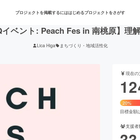
プロジェクトを掲載するには
はじめる
プロジェクトをさがす
イベント: Peach Fes in 南桃原
Lica Higa
まちづくり・地域活性化
注目のリターン
注目の新着プロジェクト
募集終了が近いプロジェクト
も
現在の
音楽
舞台・パフォーマンス
12
ゲーム・サービス開発
フード・飲食店
20%
書籍・雑誌出版
アニメ・漫画
目標金額は6
支援者
チャレンジ
ビューティー・ヘルスケ
33