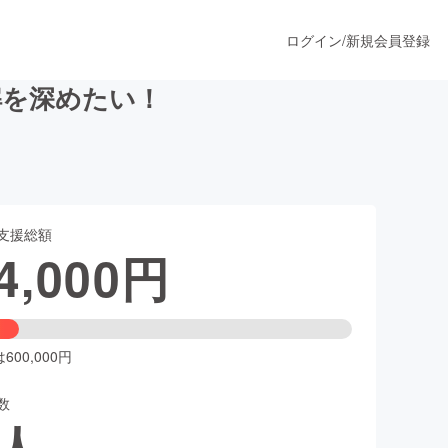
ログイン
/
新規会員登録
】理解を深めたい！
うすぐ公開されます
支援総額
プロダクト
4,000
円
ファッション
スポーツ
00,000円
数
ア
ソーシャルグッド
人