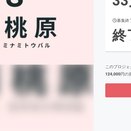
募集終
CAMPFIRE for Social Good
CAMPFIRE Creation
終
CAMPFIREふるさと納税
machi-ya
コミュニティ
このプロジェ
124,000
円の