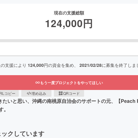
現在の支援総額
124,000
円
人の支援により
124,000
円の資金を集め、
2021/02/28
に募集を終了しま
もう一度プロジェクトをやってほしい
RLコピー
埋め込み
QRコード
きたいと思い、沖縄の南桃原自治会のサポートの元、【Peach
す。
ェックしています