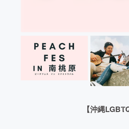
【沖縄LGBⲦQ