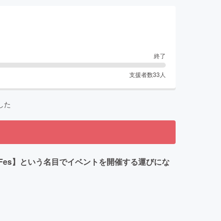
終了
支援者数
33
人
した
 Fes】という名目でイベントを開催する運びにな