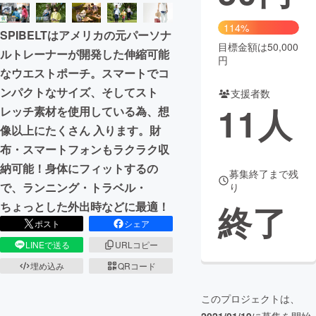
まちづくり・地域活性化
114%
SPIBELTはアメリカの元パーソナ
目標金額は50,000
ルトレーナーが開発した伸縮可能
円
CAMPFIRE for Social Good
CAMPFIRE Creation
なウエストポーチ。スマートでコ
CAMPFIREふるさと納税
machi-ya
コミュニティ
ンパクトなサイズ、そしてスト
支援者数
11
人
レッチ素材を使用している為、想
像以上にたくさん 入ります。財
布・スマートフォンもラクラク収
納可能！身体にフィットするの
募集終了まで残
で、ランニング・トラベル・
り
終了
ちょっとした外出時などに最適！
ポスト
シェア
LINEで送る
URLコピー
埋め込み
QRコード
このプロジェクトは、