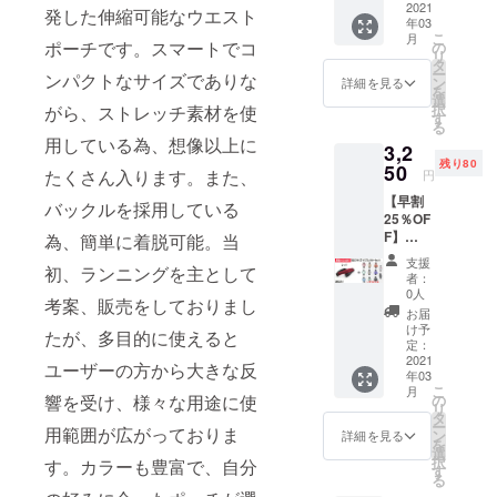
レク
2021
発した伸縮可能なウエスト
年03
ター1個
こ
月
SPIBEL
ポーチです。スマートでコ
の
リ
T
タ
ー
ンパクトなサイズでありな
BASIC
ン
詳細を見る
を
サイズ
選
択
がら、ストレッチ素材を使
「ブ
す
る
ラッ
用している為、想像以上に
3,2
ク」と
残り80
リフレ
50
たくさん入ります。また、
円
クター1
【早割
個の
バックルを採用している
25％OF
セット
F】
です。
為、簡単に着脱可能。当
BASIC
＊リフ
支援
初、ランニングを主として
サイズ
レク
者：
「レッ
ターは
0人
考案、販売をしておりまし
ド」1本
10色の
お届
とリフ
中から
け予
たが、多目的に使えると
レク
ランダ
定：
ター1個
2021
ムで1個
ユーザーの方から大きな反
年03
SPIBEL
選ばせ
こ
月
T
ていた
の
響を受け、様々な用途に使
リ
BASIC
だきま
タ
ー
サイズ
用範囲が広がっておりま
す。 価
ン
詳細を見る
を
「レッ
格：
選
択
す。カラーも豊富で、自分
ド」と
3,250円
す
る
リフレ
（税