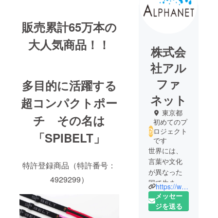
販売累計65万本の
大人気商品！！
株式会
社アル
ファ
多目的に活躍する
ネット
超コンパクトポー
東京都
チ その名は
初めてのプ
ロジェクト
「SPIBELT」
です
世界には、
言葉や文化
特許登録商品（特許番号：
が異なった
4929299）
国で生まれ
https://www.alphanet-inc.jp/
た、たくさ
メッセー
んの魅力的
ジを送る
な商品があ