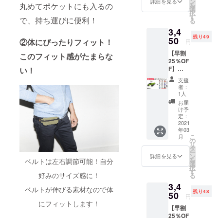
す。 価
ン
次発送
詳細を見る
を
丸めてポケットにも入るの
サイズ
格：
選
予定で
択
「ブ
3,250円
す
す。 ネ
で、持ち運びに便利！
る
ラッ
（税
コポス
3,4
ク」と
込・送
でのお
残り49
リフレ
50
料込）
届けに
②体にぴったりフィット！
円
クター1
一般販
なりま
【早割
個の
売価
このフィット感がたまらな
す。 ※
25％OF
セット
格：
ご注文
F】
い！
です。
4,345円
状況、
LARGE
＊リフ
(税込・
使用部
支援
サイズ
レク
送料
材の供
者：
「ライ
ターは
込) ３
1人
給状
ム」1本
10色の
月上旬
況、製
お届
とリフ
中から
～中旬
け予
造工程
レク
ランダ
定：
頃に順
上の都
ター1個
2021
ムで1個
次発送
合等に
年03
SPIBEL
選ばせ
予定で
より出
こ
月
T
ていた
の
す。 ネ
荷時期
リ
LARGE
だきま
タ
コポス
が遅れ
ー
サイズ
す。 価
ン
でのお
詳細を見る
る場合
を
ベルトは左右調節可能！自分
「ライ
格：
選
届けに
があり
択
ム」と
3,450円
す
なりま
ます。
好みのサイズ感に！
る
リフレ
（税
す。 ※
3,4
クター1
込・送
ご注文
ベルトが伸びる素材なので体
残り48
個の
50
料込）
状況、
円
セット
一般販
にフィットします！
使用部
【早割
です。
売価
材の供
25％OF
＊リフ
格：