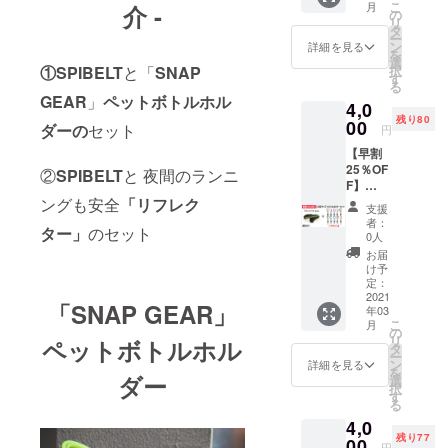
があり
こ
月
介 -
SPIBEL
ていた
の
ネコポ
ます。
リ
T
だきま
タ
スでの
ー
LARGE
す。 価
ン
お届け
詳細を見る
を
サイズ
格：
選
になり
①SPIBELT
と「
SNAP
択
「ター
4,000円
す
ます。
る
コイ
（税
※ご注文
GEAR
」
ペットボトルホル
4,0
ズ」と
込・送
状況、
残り80
ボトル
00
料込）
使用部
ダーの
セット
円
ホル
一般販
材の供
【早割
ダー1個
売価
給状
25％OF
のセッ
②
SPIBELT
と
夜間のランニ
格：
況、製
F】
トで
5,302円
造工程
LARGE
ングも安全
「リフレク
す。 ＊
(税込)
上の都
支援
サイズ
ボトル
３月上
合等に
者：
ター」
のセット
「ブ
ホル
旬～中
0人
より出
ラック/
ダーは
旬頃に
荷時期
お届
ライム
10色の
順次発
け予
が遅れ
zip」1
中から
定：
送予定
る場合
本とボ
2021
ランダ
です。
があり
「SNAP GEAR」
年03
トルホ
ムで1個
ネコポ
ます。
こ
月
ルダー1
選ばせ
の
スでの
リ
ペットボトルホル
個
ていた
タ
お届け
ー
SPIBEL
だきま
ン
になり
詳細を見る
を
T
ダー
す。 価
選
ます。
択
LARGE
格：
す
※ご注文
る
サイズ
4,000円
状況、
4,0
「ター
（税
使用部
残り77
コイ
00
込・送
材の供
円