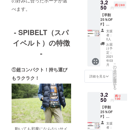
の好みに合ったポーチが選
3,2
クター1
込・送
残り80
個の
50
料込）
円
べます。
セット
一般販
【早割
です。
売価
25％OF
＊リフ
格：
F】
レク
4,345円
BASIC
ターは
(税込・
- SPIBELT（スパ
支援
サイズ
10色の
送料
者：
「ブ
中から
込) 3
0人
イベルト）の特徴
ラック/
ランダ
月上旬
お届
イエ
ムで1個
～中旬
け予
-
ロー
選ばせ
定：
頃に順
zip」1
2021
ていた
次発送
年03
本とリ
だきま
予定で
こ
月
フレク
す。 価
の
す。 ネ
①超コンパクト！持ち運び
リ
ター1個
格：
タ
コポス
ー
SPIBEL
3,250円
ン
でのお
詳細を見る
もラクラク！
を
T
（税
選
届けに
択
BASIC
込・送
す
なりま
る
サイズ
料込）
す。 ※
3,2
「ブ
一般販
ご注文
残り
ラック/
50
売価
100
状況、
円
イエ
格：
使用部
【早割
ロー
4,345円
材の供
25％OF
zip」と
(税込・
給状
F】
リフレ
送料
況、製
BASIC
クター1
込) ３
造工程
支援
サイズ
個の
月上旬
上の都
者：
動いても邪魔にならないサイ