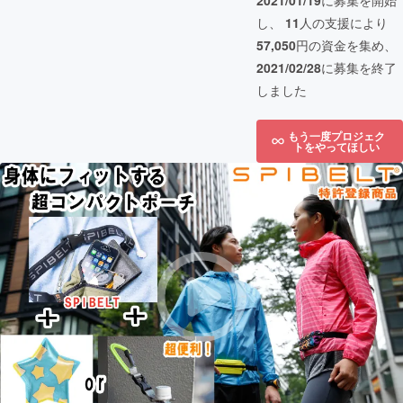
2021/01/19
に募集を開始
し、
11
人の支援により
57,050
円の資金を集め、
2021/02/28
に募集を終了
しました
もう一度プロジェク
トをやってほしい