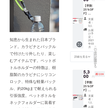
ズ」と
料込）
給状
【早割
ボトル
一般販
況、製
25％OF
ホル
売価
造工程
F】
ダー1個
格：
上の都
LARGE
のセッ
5,302円
合等に
支援
サイズ
トで
(税込)
より出
者：
「レイ
す。 ＊
３月上
3人
荷時期
ヴ」1本
ボトル
旬～中
が遅れ
お届
とボト
ホル
旬頃に
け予
る場合
ルホル
ダーは
定：
順次発
があり
知恵から生まれた日本ブラ
ダー1個
2021
10色の
送予定
ます。
年03
SPIBEL
中から
です。
ンド。カラビナとバックル
こ
月
T
ランダ
の
ネコポ
リ
LARGE
ムで1個
タ
スでの
で付けたり外したり、楽し
ー
サイズ
選ばせ
ン
お届け
詳細を見る
を
「レイ
むアイテムです。ペットボ
ていた
選
になり
択
ヴ」と
だきま
す
ます。
る
トルホルダーの特徴は、樹
ボトル
す。 価
※ご注文
5,3
ホル
格：
状況、
脂製のカラビナにシリコン
残り29
ダー1個
00
4,000円
使用部
円
＊ボト
（税
材の供
ロック、特殊な軽量バック
【早割
ルホル
込・送
給状
25％OF
ダーは
料込）
況、製
ル、約20kgまで耐えられる
F】
10色の
一般販
造工程
MESSE
中から
売価
引張強度。ペットボトルを
上の都
支援
NGER
ランダ
格：
合等に
者：
サイズ
ネックフォルダーに装着す
ムで1個
5,302円
1人
より出
「PRO
選ばせ
(税込)
荷時期
お届