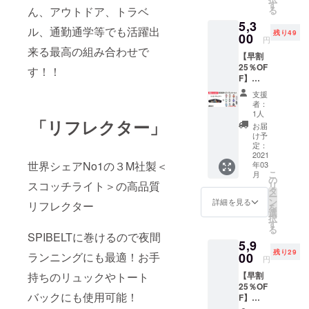
サイズ
す。 価
す
給状
る
ん、アウトドア、トラベ
「ロイ
格：
況、製
5,3
ヤル」
5,300円
造工程
ル、通勤通学等でも活躍出
残り49
とリフ
00
（税
上の都
円
レク
込・送
合等に
来る最高の組み合わせで
【早割
ター1個
料込）
より出
25％OF
のセッ
一般販
す！！
荷時期
F】
トで
売価
が遅れ
MESSE
す。 ＊
格：
る場合
支援
NGER
リフレ
7,095円
があり
者：
サイズ
クター
(税込)
1人
ます。
「リフレクター」
「ハッ
は10色
３月上
お届
ピー
の中か
旬～中
け予
キャン
らラン
定：
旬頃に
パー」1
2021
ダムで1
順次発
世界シェアNo1の３M社製＜
年03
本とリ
個選ば
送予定
こ
月
フレク
せてい
の
です。
スコッチライト＞の高品質
リ
ター1個
ただき
タ
ネコポ
ー
SPIBEL
ます。
ン
スでの
詳細を見る
リフレクター
を
T
価格：
選
お届け
択
MESSE
5,300円
す
になり
る
NGER
（税
ます。
SPIBELTに巻けるので夜間
5,9
サイズ
込・送
※ご注文
残り29
「ハッ
00
ランニングにも最適！お手
料込）
状況、
円
ピー
一般販
使用部
【早割
持ちのリュックやトート
キャン
売価
材の供
25％OF
パー」
格：
給状
バックにも使用可能！
F】
とリフ
7,095円
況、製
MESSE