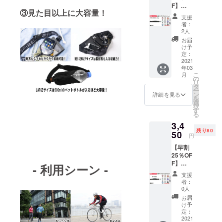
給状
F】
レク
4,565円
況、製
③見た目以上に大容量！
LARGE
ターは
(税込)
造工程
支援
サイズ
10色の
３月上
上の都
者：
「ブ
中から
旬～中
2人
合等に
ラック/
ランダ
旬頃に
より出
お届
オリー
ムで1個
順次発
け予
荷時期
ブzip」
選ばせ
定：
送予定
が遅れ
1本とリ
2021
ていた
です。
る場合
年03
フレク
だきま
ネコポ
があり
こ
月
ター1個
す。 価
の
スでの
ます。
リ
SPIBEL
格：
タ
お届け
ー
T
3,450円
ン
になり
詳細を見る
を
LARGE
（税
選
ます。
択
サイズ
込・送
す
※ご注文
る
「ブ
料込）
状況、
3,4
ラック/
一般販
使用部
残り80
オリー
50
売価
材の供
円
ブzip」
格：
給状
【早割
とリフ
4,565円
況、製
25％OF
レク
(税込)
造工程
F】
ター1個
３月上
- 利用シーン -
上の都
LARGE
のセッ
旬～中
合等に
支援
サイズ
トで
旬頃に
より出
者：
「ダー
す。 ＊
順次発
0人
荷時期
クカ
リフレ
送予定
が遅れ
お届
モ」1本
クター
です。
け予
る場合
とリフ
は10色
定：
ネコポ
があり
レク
2021
の中か
スでの
ます。