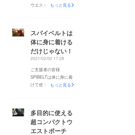
ウエストポーチ「スパ
もっと見る
イベルト」のプロジェ
クトが残り4日となり
ました！これから気温
スパイベルトは
が暖かくなって動きや
体に身に着ける
すい時期になってきま
だけじゃない！
す。１つあるだけで
様々なシーンに対応で
2021/02/02 17:28
きる優れものアイテム
ご支援者の皆様
です。是非ともご検討
SPIBELTは体に身に着
いただきたいと思って
けて使うのが定番で
もっと見る
おります。最後まで頑
す。しかし外出時には
張りますので、引き続
手持ち、肩掛けなど
きご支援をよろしくお
バッグとしての使い方
願いいたします。株式
多目的に使える
もあります。身に着け
会社アルファネット
超コンパクトウ
るのが気になるという
エストポーチ
方は、是非試してみて