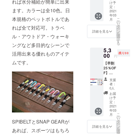
れば水分補給が簡単に出来
ブラッ
ていた
３月上
け予
が遅れ
ク」1本
だきま
定：
旬～中
る場合
ます。カラーは全10色。日
とリフ
2021
す。 価
旬頃に
があり
年03
レク
格：
順次発
ます。
本規格のペットボトルであ
こ
月
ター1個
4,000円
の
送予定
リ
SPIBEL
（税
タ
です。
れば全て対応可。トラベ
ー
T
込・送
ン
ネコポ
詳細を見る
を
MESSE
料込）
ル・アウトドア・ウォーキ
選
スでの
択
NGER
一般販
す
お届け
る
ングなど多目的なシーンで
サイズ
売価
になり
5,3
「PRO
格：
ます。
活用出来る優れものアイテ
残り30
ブラッ
00
5,302円
※ご注文
円
ク」と
(税込)
状況、
ムです。
【早割
リフレ
３月上
使用部
25％OF
クター1
旬～中
材の供
F】
個の
旬頃に
給状
MESSE
セット
順次発
況、製
支援
NGER
です。
送予定
造工程
者：
サイズ
＊リフ
です。
0人
上の都
「ロイ
レク
ネコポ
合等に
お届
ヤル」1
ターは
スでの
け予
より出
本とリ
10色の
定：
お届け
荷時期
フレク
2021
中から
になり
が遅れ
年03
ター1個
ランダ
ます。
る場合
こ
月
SPIBEL
ムで1個
の
※ご注文
があり
リ
T
SPIBELTとSNAP GEARが
選ばせ
タ
状況、
ます。
ー
MESSE
ていた
ン
使用部
詳細を見る
を
あれば、スポーツはもちろ
NGER
だきま
選
材の供
択