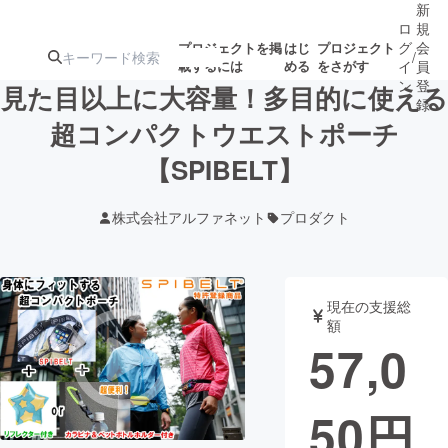
新
ロ
規
グ
会
プロジェクトを掲
はじ
プロジェクト
/
載するには
める
をさがす
イ
員
ン
登
見た目以上に大容量！多目的に使える
録
超コンパクトウエストポーチ
【SPIBELT】
人気のプロ
注目のリ
注目の新着プロ
募集終了が近いプ
もうすぐ公開
ジェクト
ターン
ジェクト
ロジェクト
されます
株式会社アルファネット
プロダクト
アート・写真
音楽
現在の支援総
テクノロジー・ガジェット
ゲーム・サ
額
57,0
映像・映画
書籍・雑誌
50
円
ビジネス・起業
チャレンジ