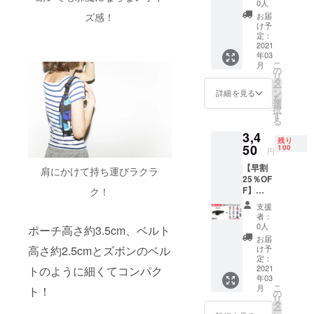
「ピー
セット
～中旬
0人
合等に
スサイ
です。
頃に順
より出
お届
ズ感！
ン」1本
＊リフ
次発送
け予
荷時期
とリフ
レク
定：
予定で
が遅れ
レク
2021
ターは
す。 ネ
る場合
年03
ター1個
10色の
コポス
があり
こ
月
SPIBEL
中から
の
でのお
ます。
リ
T
ランダ
タ
届けに
ー
BASIC
ムで1個
ン
なりま
詳細を見る
を
サイズ
選ばせ
選
す。 ※
択
「ピー
ていた
す
ご注文
る
スサイ
だきま
状況、
3,4
ン」と
す。 価
使用部
残り
リフレ
50
格：
100
材の供
円
クター1
3,250円
給状
【早割
個の
（税
肩にかけて持ち運びラクラ
況、製
25％OF
セット
込・送
造工程
F】
ク！
です。
料込）
上の都
LARGE
＊リフ
一般販
合等に
支援
サイズ
レク
売価
より出
者：
「ブ
ターは
格：
0人
荷時期
ポーチ高さ約3.5cm、ベルト
ラッ
10色の
4,345円
が遅れ
お届
ク」1本
中から
(税込・
け予
高さ約2.5cmとズボンのベル
る場合
とリフ
ランダ
定：
送料
があり
レク
2021
トのように細くてコンパク
ムで1個
込) ３
ます。
年03
ター1個
選ばせ
月上旬
こ
月
ト！
SPIBEL
ていた
の
～中旬
リ
T
だきま
タ
頃に順
ー
LARGE