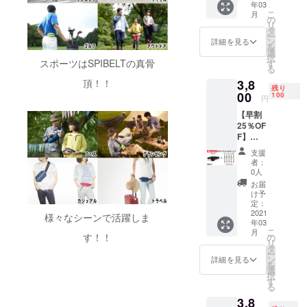
年03
ター1個
らラン
お届け
こ
月
SPIBEL
ダムで1
の
になり
リ
T
個選ば
タ
ます。
ー
LARGE
せてい
ン
※ご注文
詳細を見る
を
サイズ
ただき
選
状況、
択
「ダー
ます。
スポーツはSPIBELTの真骨
す
使用部
る
クカ
価格：
材の供
3,8
頂！！
モ」と
3,450円
給状
残り
リフレ
00
（税
100
況、製
円
クター1
込・送
造工程
【早割
個の
料込）
上の都
25％OF
セット
一般販
合等に
F】
です。
売価
より出
BASIC
＊リフ
格：
荷時期
支援
サイズ
レク
4,565円
が遅れ
者：
「ブ
ターは
(税込)
0人
る場合
ラッ
10色の
３月上
があり
お届
ク」1本
中から
旬～中
け予
ます。
とボト
ランダ
定：
旬頃に
ルホル
2021
ムで1個
順次発
様々なシーンで活躍しま
年03
ダー1個
選ばせ
送予定
こ
月
SPIBEL
ていた
す！！
の
です。
リ
T
だきま
タ
ネコポ
ー
BASIC
す。 価
ン
スでの
詳細を見る
を
サイズ
格：
選
お届け
択
「ブ
3,450円
す
になり
る
ラッ
（税
ます。
3,8
ク」と
込・送
※ご注文