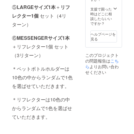
３月上
造工程
⑤
LARGEサイズ1本
＋
リフ
旬～中
上の都
支援で困った
旬頃に
合等に
時はどこに相
レクター1個
セット（4リ
順次発
より出
談したらいい
送予定
荷時期
ですか？
ターン）
です。
が遅れ
ネコポ
る場合
ヘルプページを
スでの
⑥
MESSENGERサイズ1本
があり
見る
お届け
ます。
＋リフレクター1個 セット
になり
ます。
（3リターン）
このプロジェクト
※ご注文
の問題報告は
こち
状況、
使用部
ら
よりお問い合わ
＊ペットボトルホルダーは
材の供
せください
給状
10色の中からランダムで1色
況、製
造工程
を選ばせていただきます。
上の都
合等に
＊リフレクターは10色の中
より出
荷時期
からランダムで1色を選ばせ
が遅れ
る場合
ていただきます。
があり
ます。