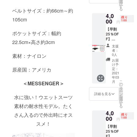
BASIC
選ばせ
選
です。
択
サイズ
ていた
す
ネコポ
る
ベルトサイズ：約66cm～約
「グ
だきま
スでの
4,0
リーン
す。 価
お届け
残り
105cm
カモ」
00
格：
100
になり
円
とボト
3,800円
ます。
【早割
ルホル
（税
※ご注文
ポケットサイズ：幅約
25％OF
ダー1個
込・送
状況、
F】
のセッ
料込）
使用部
22.5cm×高さ約3cm
LARGE
トで
一般販
材の供
支援
サイズ
す。 ＊
売価
給状
者：
「ブ
ボトル
格：
0人
素材：ナイロン
況、製
ラッ
ホル
5,082円
造工程
お届
ク」1本
ダーは
(税込)
け予
上の都
とボト
10色の
定：
原産国：アメリカ
３月上
合等に
ルホル
2021
中から
旬～中
より出
年03
ダー1個
ランダ
旬頃に
荷時期
こ
月
＜MESSENGER＞
SPIBEL
ムで1個
の
順次発
が遅れ
リ
T
選ばせ
タ
送予定
る場合
ー
LARGE
ていた
ン
です。
詳細を見る
があり
を
水に強い！ウエットスーツ
サイズ
だきま
選
ネコポ
ます。
択
「ブ
す。 価
す
スでの
素材の耐水性モデル。たく
る
ラッ
格：
お届け
4,0
ク」と
3,800円
になり
さん入るので外出時にオス
残り
ボトル
00
（税
100
ます。
円
ホル
込・送
スメ！
※ご注文
【早割
ダー1個
料込）
状況、
25％OF
のセッ
一般販
使用部
F】
トで