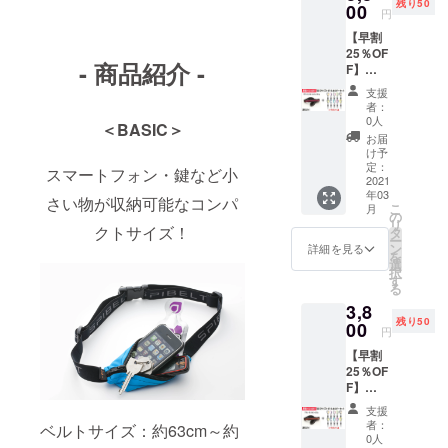
残り50
ボトル
00
料込）
状況、
円
ホル
一般販
使用部
【早割
ダー1個
売価
材の供
25％OF
のセッ
格：
給状
- 商品紹介 -
F】
トで
4,565円
況、製
BASIC
す。 ＊
(税込)
造工程
支援
サイズ
ボトル
３月上
上の都
者：
「ブ
ホル
旬～中
0人
合等に
＜BASIC＞
ラック/
ダーは
旬頃に
より出
お届
ホット
10色の
順次発
け予
荷時期
ピン
中から
定：
送予定
が遅れ
スマートフォン・鍵など小
ク」1本
2021
ランダ
です。
る場合
年03
とボト
ムで1個
ネコポ
さい物が収納可能なコンパ
があり
こ
月
ルホル
選ばせ
の
スでの
ます。
リ
ダー1個
クトサイズ！
ていた
タ
お届け
ー
SPIBEL
だきま
ン
になり
詳細を見る
を
T
す。 価
選
ます。
択
BASIC
格：
す
※ご注文
る
サイズ
3,800円
状況、
3,8
「ブ
（税
使用部
残り50
ラック/
00
込・送
材の供
円
ホット
料込）
給状
【早割
ピン
一般販
況、製
25％OF
ク」と
売価
造工程
F】
ボトル
格：
上の都
BASIC
ホル
5,082円
合等に
支援
サイズ
ダー1個
(税込)
より出
者：
ベルトサイズ：約63cm～約
「ブ
のセッ
３月上
0人
荷時期