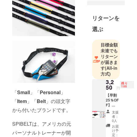
ります。
そして、ま
リターンを
だ私たちが
知らない、
選ぶ
秘宝のよう
に存在して
目標金額
いる商品
未達でも
も。
リターン
私たちは、
が届きま
世界中の素
す
(All-in
晴らしい商
方式)
品を通し
3,2
残り
て、喜びと
50
100
円
「
Small
」「
Personal
」
幸せをお届
【早割
けいたしま
25％OF
「
Item
」「
Belt
」の頭文字
F】
す。
から付いたブランドです。
BASIC
支援
サイズ
者：
「ブ
0人
SPIBELTは、アメリカの元
ラッ
お届
ク」1本
け予
パーソナルトレーナーが開
とリフ
定：