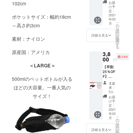
ラック/
トで
旬～中
が遅れ
お届
102cm
オレン
す。 ＊
旬頃に
け予
る場合
ジzip」
ボトル
定：
順次発
があり
1本とボ
2021
ホル
ポケットサイズ：幅約18cm
送予定
ます。
年03
トルホ
ダーは
です。
こ
月
ルダー1
～高さ約3cm
10色の
の
ネコポ
リ
個
中から
タ
スでの
ー
SPIBEL
ランダ
ン
お届け
詳細を見る
を
素材：ナイロン
T
ムで1個
選
になり
択
BASIC
選ばせ
す
ます。
る
サイズ
ていた
※ご注文
原産国：アメリカ
3,8
「ブ
だきま
状況、
残り50
ラック/
00
す。 価
使用部
円
オレン
格：
材の供
＜LARGE＞
【早割
ジzip」
3,800円
給状
25％OF
とボト
（税
況、製
F】
ルホル
込・送
造工程
500mlのペットボトルが入る
BASIC
ダー1個
料込）
上の都
支援
サイズ
のセッ
ほどの大容量。一番人気の
一般販
合等に
者：
「グ
トで
売価
0人
より出
リーン
サイズ！
す。 ＊
格：
荷時期
お届
カモ」1
ボトル
5,082円
け予
が遅れ
本とボ
ホル
定：
(税込)
る場合
トルホ
2021
ダーは
３月上
があり
年03
ルダー1
10色の
旬～中
ます。
こ
月
個
中から
の
旬頃に
リ
SPIBEL
ランダ
タ
順次発
ー
T
ムで1個
ン
送予定
詳細を見る
を