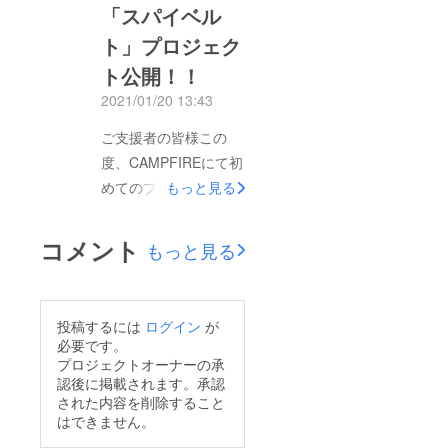
ください！引き続き、
「スパイベル
ご支援宜しくお願いい
ト」プロジェク
たします。
ト公開！！
2021/01/20 13:43
ご支援者の皆様この
度、CAMPFIREにて初
めてのプロジェクトを
もっと見る
実施させていただきま
した、株式会社アル
コメント
もっと見る
ファネットです。私は
担当の下山田と申しま
す。初めてのプロジェ
投稿するには
ログイン
が
クトで、掲載までに時
必要です。
間がかかってしまいま
プロジェクトオーナーの承
認後に掲載されます。承認
したが、弊社の「スパ
された内容を削除すること
イベルト」の良さをご
はできません。
支援者の皆様に知って