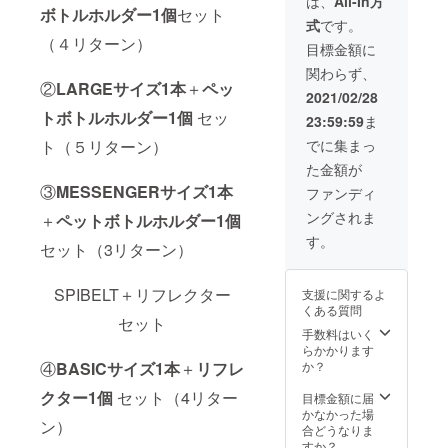
は、
All-In方
ク」と
ボトルホルダー1個
セット
す。 価
使用部
式
です。
ボトル
格：
材の供
（４リターン）
ホル
5,900円
給状
目標金額に
ダー1個
（税
況、製
関わらず、
のセッ
込・送
造工程
②
LARGEサイズ1本
＋
ペッ
トで
料込）
上の都
2021/02/28
す。 ＊
一般販
合等に
トボトルホルダー1個
セッ
23:59:59
ま
ボトル
売価
より出
ホル
格：
荷時期
でに集まっ
ト（５リターン）
ダーは
7,832円
が遅れ
た金額が
10色の
(税込)
る場合
中から
３月上
③
MESSENGERサイズ1本
があり
ファンディ
ランダ
旬～中
ます。
ングされま
＋
ペットボトルホルダー1個
ムで1個
旬頃に
選ばせ
順次発
す。
セット（3リターン）
ていた
送予定
だきま
です。
す。 価
ネコポ
SPIBELT＋リフレクター
支援に関するよ
格：
スでの
くある質問
5,900円
お届け
セット
（税
になり
手数料はいく
込・送
ます。
らかかります
料込）
※ご注文
か？
④
BASICサイズ1本
＋
リフレ
一般販
状況、
売価
クター1個
セット（4リター
使用部
目標金額に届
格：
材の供
かなかった場
ン）
7,832円
給状
合どうなりま
(税込)
況、製
すか？