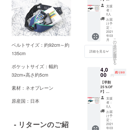
売価
材の供
LARGE
す。 ＊
格：
給状
支援
サイズ
ボトル
5,082円
況、製
者：
「ブ
ホル
(税込)
0人
造工程
ルー」1
ダーは
３月上
上の都
お届
本とボ
10色の
旬～中
け予
合等に
トルホ
中から
定：
旬頃に
より出
ルダー1
2021
ランダ
順次発
荷時期
年03
個
ムで1個
送予定
が遅れ
こ
月
SPIBEL
選ばせ
の
です。
る場合
ベルトサイズ：約92cm～約
リ
T
ていた
タ
ネコポ
があり
ー
LARGE
だきま
ン
スでの
詳細を見る
ます。
135cm
を
サイズ
す。 価
選
お届け
択
「ブ
格：
す
になり
る
ルー」
4,000円
ます。
ポケットサイズ：幅約
4,0
とボト
（税
※ご注文
残り80
ルホル
00
32cm×高さ約5cm
込・送
状況、
円
ダー1個
料込）
使用部
【早割
のセッ
一般販
材の供
25％OF
素材：ネオプレーン
トで
売価
給状
F】
す。 ＊
格：
況、製
LARGE
ボトル
5,302円
造工程
支援
原産国：日本
サイズ
ホル
(税込)
上の都
者：
「ター
ダーは
３月上
0人
合等に
コイ
10色の
旬～中
より出
お届
ズ」1本
中から
旬頃に
け予
荷時期
とボト
ランダ
定：
順次発
が遅れ
- リターンのご紹
ルホル
2021
ムで1個
送予定
る場合
年03
ダー1個
選ばせ
です。