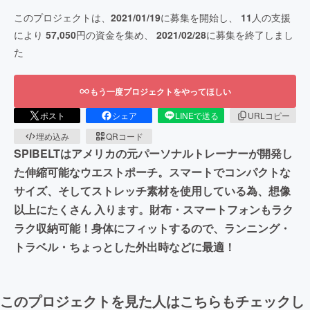
このプロジェクトは、
2021/01/19
に募集を開始し、
11
人の支援
により
57,050
円の資金を集め、
2021/02/28
に募集を終了しまし
た
もう一度プロジェクトをやってほしい
ポスト
シェア
LINEで送る
URLコピー
埋め込み
QRコード
SPIBELTはアメリカの元パーソナルトレーナーが開発し
た伸縮可能なウエストポーチ。スマートでコンパクトな
サイズ、そしてストレッチ素材を使用している為、想像
以上にたくさん 入ります。財布・スマートフォンもラク
ラク収納可能！身体にフィットするので、ランニング・
トラベル・ちょっとした外出時などに最適！
このプロジェクトを見た人はこちらもチェックし