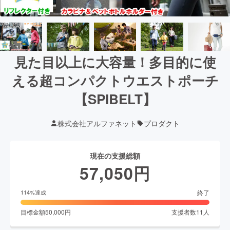
見た目以上に大容量！多目的に使
える超コンパクトウエストポーチ
【SPIBELT】
株式会社アルファネット
プロダクト
現在の支援総額
57,050
円
終了
114
%達成
目標金額
50,000
円
支援者数
11
人