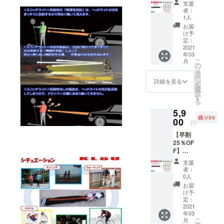
レク
(税込)
造工程
支援
NGER
ター1個
３月上
上の都
者：
サイズ
のセッ
旬～中
1人
合等に
「ブ
トで
旬頃に
より出
お届
ラッ
す。 ＊
順次発
け予
荷時期
ク」1本
リフレ
定：
送予定
が遅れ
とボト
2021
クター
です。
る場合
年03
ルホル
は10色
ネコポ
があり
こ
月
ダー1個
の中か
の
スでの
ます
リ
SPIBEL
らラン
タ
お届け
ー
T
ダムで1
ン
になり
詳細を見る
を
MESSE
個選ば
選
ます。
択
NGER
せてい
す
※ご注文
る
サイズ
ただき
状況、
5,9
「ブ
ます。
使用部
残り50
ラッ
00
価格：
材の供
円
ク」と
5,300円
給状
【早割
ボトル
（税
況、製
25％OF
ホル
込・送
造工程
F】
ダー1個
料込）
上の都
MESSE
のセッ
一般販
合等に
支援
NGER
トで
売価
より出
者：
サイズ
す。 ＊
格：
0人
荷時期
「ネイ
ボトル
7,095円
が遅れ
お届
ビース
ホル
(税込)
け予
る場合
カー
ダーは
定：
3月上旬
があり
レッ
2021
10色の
～中旬
ます
年03
ト」1本
中から
頃に順
こ
月
とボト
ランダ