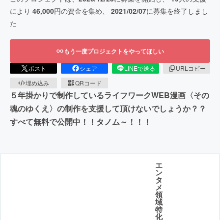
により
46,000
円の資金を集め、
2021/02/07
に募集を終了しまし
た
もう一度プロジェクトをやってほしい
ポスト
シェア
LINEで送る
URLコピー
埋め込み
QRコード
５年掛かりで制作しているライフワークWEB漫画〈その
魂のゆくえ〉の制作を支援して頂けないでしょうか？？
すべて無料で公開中！！タノム～！！！
エ
ン
タ
メ
領
域
特
化