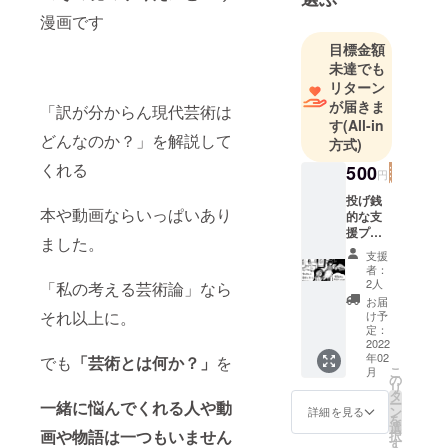
す！
漫画です
よろしくお
目標金額
願いしま
未達でも
す！
リターン
が届きま
「訳が分からん現代芸術は
す
(All-in
どんなのか？」を解説して
方式)
くれる
500
円
投げ銭
本や動画ならいっぱいあり
的な支
援プラ
ました。
ン！ お
支援
礼の
者：
メール
2人
「私の考える芸術論」なら
だけで
お届
も 送ら
それ以上に。
け予
せて頂
定：
きま
2022
年02
す！ そ
でも
「芸術とは何か？」
を
こ
月
んで
の
リ
もって
タ
ー
一緒に悩んでくれる人や動
１年く
ン
詳細を見る
を
らいか
選
画や物語は一つもいません
択
けてHP
す