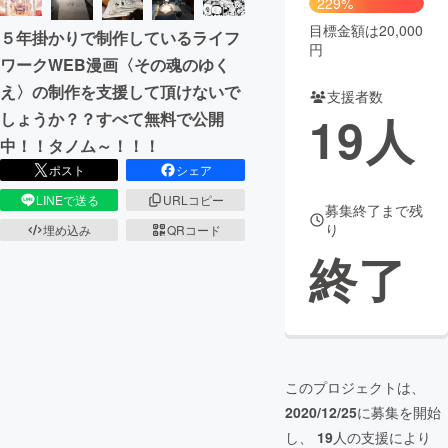
229%
目標金額は20,000
５年掛かりで制作しているライフ
まちづくり・地域活性化
円
ワークWEB漫画〈その魂のゆく
え〉の制作を支援して頂けないで
支援者数
CAMPFIRE for Social Good
CAMPFIRE Creation
19
人
しょうか？？すべて無料で公開
CAMPFIREふるさと納税
machi-ya
コミュニティ
中！！タノム～！！！
ポスト
シェア
LINEで送る
URLコピー
募集終了まで残
り
埋め込み
QRコード
終了
このプロジェクトは、
2020/12/25
に募集を開始
し、
19
人の支援により