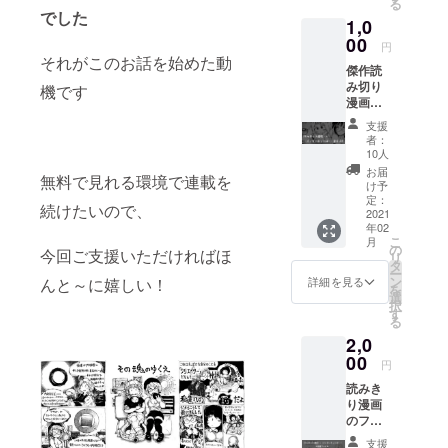
る
上にて
でした
1,0
〈その
魂のゆ
00
円
くえ〉
それがこのお話を始めた動
傑作読
を完結
み切り
させま
機です
漫画
す！ あ
〈創作
りがと
支援
文芸
うござ
者：
サーク
いま
10人
ルキャ
す！
お届
無料で見れる環境で連載を
ロット
け予
通信の
定：
続けたいので、
崩壊〉
2021
年02
と 〈イ
こ
月
ンター
の
今回ご支援いただければほ
リ
ネット
タ
ー
はどこ
ン
詳細を見る
んと～に嬉しい！
を
へ行く
選
択
のか〉
す
る
のWEB
2,0
漫画
（横
00
円
800px
読みき
）を 送
り漫画
らせて
のファ
いただ
イルに
きま
支援