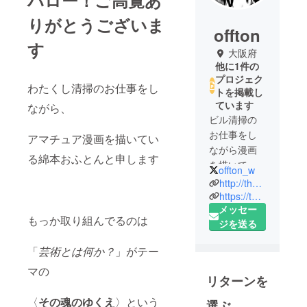
ハロー！ご高覧あ
りがとうございま
offton
す
大阪府
他に1件の
プロジェク
わたくし清掃のお仕事をし
トを掲載し
ています
ながら、
ビル清掃の
お仕事をし
アマチュア漫画を描いてい
ながら漫画
る綿本おふとんと申します
を描いてお
offton_w
ります！
http://thecaveon.web.fc2.com/
ヘンリー
https://twitter.com/offton_w
メッセー
ダーガーに
もっか取り組んでるのは
ジを送る
憧れただけ
で掃除屋に
「
芸術とは何か？
」がテー
ついたけど
マの
賃金低くて
リターンを
割と後悔し
ておりま
〈
その魂のゆくえ
〉という
選ぶ