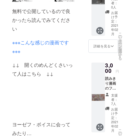
加えて
す！ 単
者：
漫画サ
品なら
0人
無料で公開しているので良
イト上
DL同人
お届
で 感謝
サイト
け予
かったら読んでみてくださ
の気持
で買っ
定：
ちを込
2021
たほう
い
年02
めてあ
が安い
こ
月
なたの
けれ
の
リ
お名前
ど、短
タ
※※※こんな感じの漫画です
ー
を 記載
い漫画
ン
詳細を見る
を
させて
のほう
※※※
選
択
頂きま
は非公
す
る
す！ こ
開作で
3,0
↓↓ 開くのめんどくさいっ
んな感
セット
じで！
00
です！
円
て人はこちら ↓↓
その際
お礼の
読みき
はお名
メッ
り漫画
前かハ
セージ
のファ
ンドル
と共に
イルに
ネーム
送らせ
支援
加えて
教えて
て頂き
者：
漫画サ
くださ
ます！
7人
イト上
い！
お届
で 感謝
け予
の気持
定：
ちを込
2021
ヨーゼフ・ボイスに会って
年02
めてあ
こ
月
なたの
みたり…
の
リ