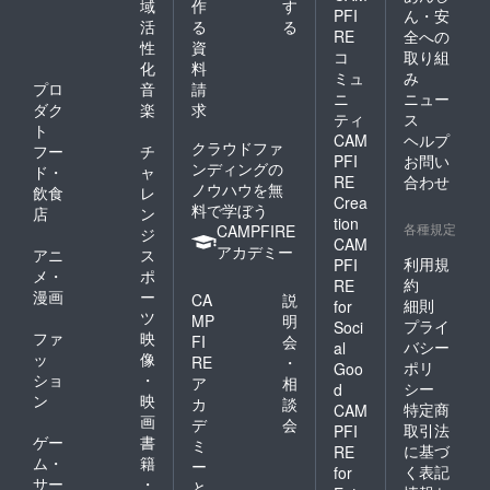
域
作
す
PFI
ん・安
活
る
る
RE
全への
性
資
コ
取り組
化
料
ミュ
み
プロ
音
請
ニ
ニュー
ダク
楽
求
ティ
ス
ト
CAM
ヘルプ
クラウドファ
フー
チ
PFI
お問い
ンディングの
ド・
ャ
RE
合わせ
ノウハウを無
飲食
レ
Crea
料で学ぼう
店
ン
tion
各種規定
CAMPFIRE
ジ
CAM
アカデミー
アニ
ス
利用規
PFI
メ・
ポ
約
RE
漫画
ー
CA
説
細則
for
ツ
MP
明
プライ
Soci
ファ
映
FI
会
バシー
al
ッ
像
RE
・
ポリ
Goo
ショ
・
ア
相
シー
d
ン
映
カ
談
特定商
CAM
画
デ
会
取引法
PFI
ゲー
書
ミ
に基づ
RE
ム・
籍
ー
く表記
for
サー
・
と