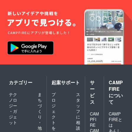
カテゴリー
起案サポート
サ
CAMP
ー
FIRE
テク
ま
プ
ス
ビ
につい
ノロ
ち
ロ
タ
ス
て
ジー
づ
ジ
ッ
・ガ
く
ェ
フ
CAM
CAMP
ジェ
り
ク
に
PFI
FIREと
ット
・
ト
相
RE
は
地
を
談
CAM
あんし