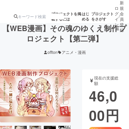
新
ロ
規
グ
会
プロジェクトを掲
はじ
プロジェクト
/
載するには
める
をさがす
イ
員
ン
登
【WEB漫画】その魂のゆくえ制作プ
録
ロジェクト【第二弾】
人気のプロ
注目のリ
注目の新着プロ
募集終了が近いプ
もうすぐ公開
offton
アニメ・漫画
ジェクト
ターン
ジェクト
ロジェクト
されます
アート・写真
音楽
現在の支援総
額
46,0
テクノロジー・ガジェット
ゲーム・サ
00
円
映像・映画
書籍・雑誌
ビジネス・起業
チャレンジ