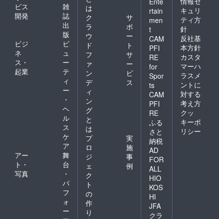
情報セ
Ente
ビス
雑
は
キュリ
rtain
開発
誌
ク
サ
ティ方
men
出
ラ
ポ
針
t
版
ウ
ー
反社基
CAM
ビジ
ビ
ド
ト
本方針
PFI
ネ
ュ
フ
サ
カスタ
RE
ス・
ー
ァ
ー
マーハ
for
起業
テ
ン
ビ
ラスメ
Spor
ィ
デ
ス
ントに
ts
ー
ィ
対する
CAM
・
ン
考え方
PFI
ヘ
グ
クッ
RE
ル
と
キーポ
ふる
ス
は
リシー
さと
ケ
プ
実
納税
ア
ロ
施
AD
アー
舞
ジ
事
FOR
ト・
台
ェ
例
ALL
写真
・
ク
HIO
パ
ト
KOS
フ
の
HI
ォ
作
JFA
ー
り
クラ