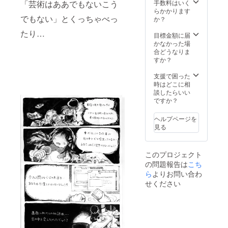
手数料はいく
「芸術はああでもないこう
らかかります
でもない」とくっちゃべっ
か？
たり…
目標金額に届
かなかった場
合どうなりま
すか？
支援で困った
時はどこに相
談したらいい
ですか？
ヘルプページを
見る
このプロジェクト
の問題報告は
こち
ら
よりお問い合わ
せください