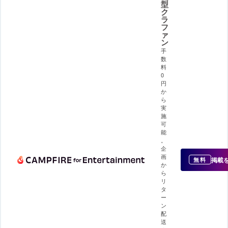
型
ク
ラ
フ
ァ
ン
手
数
料
0
円
か
ら
実
施
可
能
。
企
画
掲載
無料
か
ら
リ
タ
ー
ン
配
送