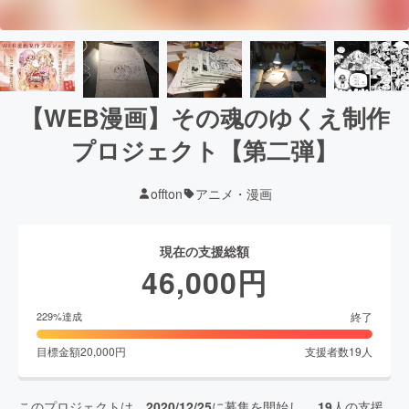
【WEB漫画】その魂のゆくえ制作
プロジェクト【第二弾】
offton
アニメ・漫画
現在の支援総額
46,000
円
終了
229
%達成
目標金額
20,000
円
支援者数
19
人
このプロジェクトは、
2020/12/25
に募集を開始し、
19
人の支援