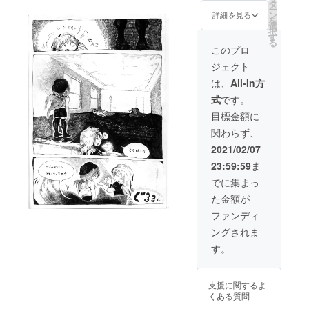
お名前
タ
ー
を 記載
ン
詳細を見る
を
させて
選
択
頂きま
す
る
す！
このプロ
（大き
ジェクト
い文字
サイズ
は、
All-In方
で） ま
式
です。
あ神社
と同じ
目標金額に
システ
関わらず、
ムです
わ～ こ
2021/02/07
んな感
23:59:59
ま
じで！
その際
でに集まっ
はお名
た金額が
前かハ
ンドル
ファンディ
ネーム
ングされま
教えて
くださ
す。
い！
支援に関するよ
くある質問