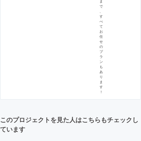
ま
で
、
す
べ
て
お
任
せ
の
プ
ラ
ン
も
あ
り
ま
す
！
このプロジェクトを見た人はこちらもチェックし
ています