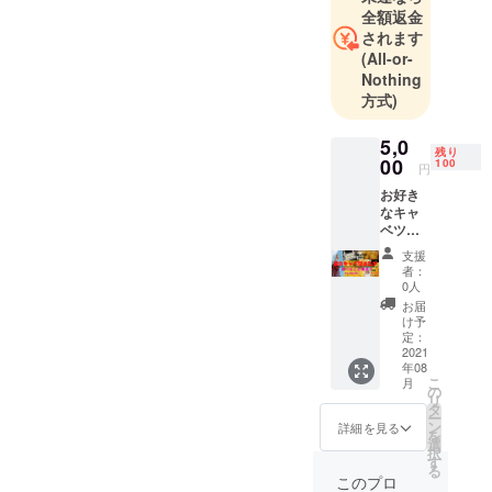
２０１６年
全額返金
食のちばの
されます
逸品受賞・
(All-or-
Nothing
千葉のいい
方式)
もの品評会
優勝(本マグ
5,0
ロのうま煮
残り
00
100
円
弁当）千葉
お好き
三越出店に
なキャ
て地産地消
ベツメ
ンチ１
製造販売を
支援
万円相
者：
機にちば
当をお
0人
食・良品と
選びい
お届
ただけ
して千葉県
け予
ます。
定：
官庁街職員
有効期
2021
年08
向けお弁当
限：令
こ
月
和３年
の
受注開始。
リ
８月〜
タ
道の駅やち
ー
４年２
ン
詳細を見る
を
月（日
よにて飲食
選
択
祝を除
す
店営業
る
く） 受
このプロ
中。 本マ