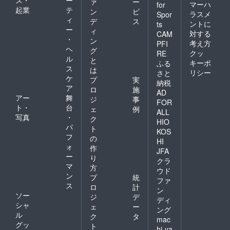
ス・
ー
ァ
ー
マーハ
for
起業
テ
ン
ビ
ラスメ
Spor
ィ
デ
ス
ントに
ts
ー
ィ
対する
CAM
・
ン
考え方
PFI
ヘ
グ
クッ
RE
ル
と
キーポ
ふる
ス
は
リシー
さと
ケ
プ
実
納税
ア
ロ
施
AD
アー
舞
ジ
事
FOR
ト・
台
ェ
例
ALL
写真
・
ク
HIO
パ
ト
KOS
フ
の
HI
ォ
作
JFA
ー
り
クラ
マ
方
ウド
ン
プ
統
ファ
ス
ロ
計
ン
ソー
ジ
デ
ディ
シャ
ェ
ー
ング
ル
ク
タ
mac
グッ
ト
hi-ya