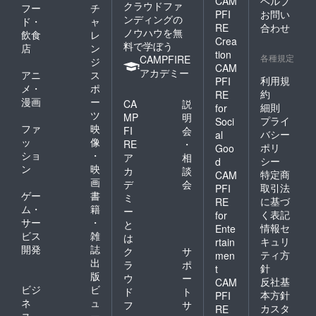
CAM
ヘルプ
クラウドファ
フー
チ
PFI
お問い
ンディングの
ド・
ャ
RE
合わせ
ノウハウを無
飲食
レ
Crea
料で学ぼう
店
ン
tion
各種規定
CAMPFIRE
ジ
CAM
アカデミー
アニ
ス
利用規
PFI
メ・
ポ
約
RE
漫画
ー
CA
説
細則
for
ツ
MP
明
プライ
Soci
ファ
映
FI
会
バシー
al
ッ
像
RE
・
ポリ
Goo
ショ
・
ア
相
シー
d
ン
映
カ
談
特定商
CAM
画
デ
会
取引法
PFI
ゲー
書
ミ
に基づ
RE
ム・
籍
ー
く表記
for
サー
・
と
情報セ
Ente
ビス
雑
は
キュリ
rtain
開発
誌
ク
サ
ティ方
men
出
ラ
ポ
針
t
版
ウ
ー
反社基
CAM
ビジ
ビ
ド
ト
本方針
PFI
ネ
ュ
フ
サ
カスタ
RE