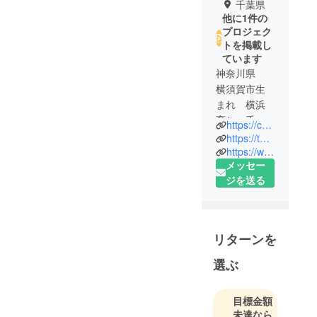
千葉県
他に1件の
プロジェク
トを掲載し
ています
神奈川県
横須賀市生
まれ 横浜
育ち 千葉
https://chibashoku.jimdofree.com
県在住 55
https://twitter.com/chi_bakunmenchi
歳
https://www.facebook.com/chibashoku
メッセー
ジを送る
2011年 千
葉県内
ショッピン
グセンター
リターンを
に地産地消
品専門店
選ぶ
惣菜 弁当
店オープ
目標金額
ン 以降
未達なら