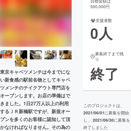
目標金額は
500,000円
まちづくり・地域活性化
支援者数
0
人
CAMPFIRE for Social Good
CAMPFIRE Creation
CAMPFIREふるさと納税
machi-ya
コミュニティ
募集終了まで残
り
終了
東京キャベツメンチは今までにな
い新食感の駅前名物としてキャベ
ツメンチのテイクアウト専門店を
オープンします。お店の準備はで
きました。1日27万人以上の利用
このプロジェクトは、
するＪＲ新橋駅ですが、新規オー
2021/06/01
に募集を開始
プンを多くのお客様に認知して頂
し、
2021/06/30
に募集を
かなければなりません。その為の
終了しました