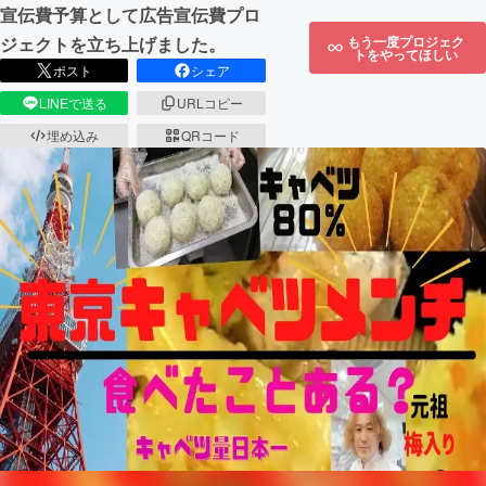
宣伝費予算として広告宣伝費プロ
ジェクトを立ち上げました。
もう一度プロジェク
トをやってほしい
ポスト
シェア
LINEで送る
URLコピー
埋め込み
QRコード