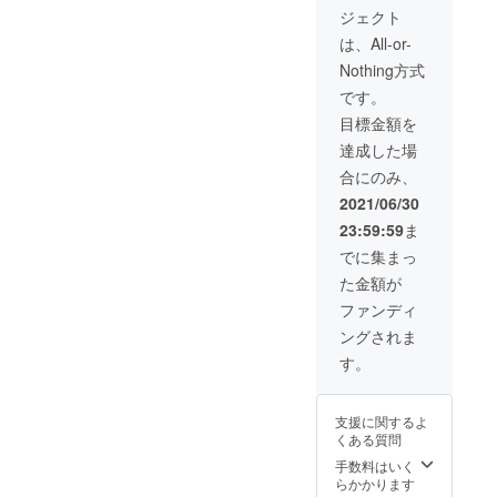
け渡し
ジェクト
方法：
グロのトロ
郵送で
は、All-or-
うま煮
お送り
Nothing方式
キャベツメ
しま
す。 リ
ンチ元祖な
です。
ターン
どグルメ製
目標金額を
の受取
方法に
造販売中。
達成した場
ついて
2021年に拠
合にのみ、
店頭
点を東京へ
引きわ
2021/06/30
たしの
移転予定。
23:59:59
ま
み ご来
店時に
でに集まっ
チケッ
た金額が
トを確
認致し
ファンディ
ます。
ングされま
す。
支援に関するよ
くある質問
手数料はいく
らかかります