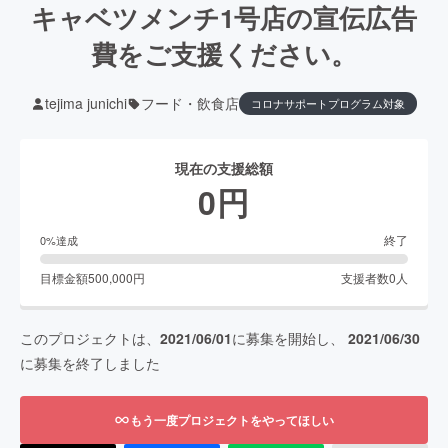
キャベツメンチ1号店の宣伝広告
費をご支援ください。
tejima junichi
フード・飲食店
コロナサポートプログラム対象
現在の支援総額
0
円
終了
0
%達成
目標金額
500,000
円
支援者数
0
人
このプロジェクトは、
2021/06/01
に募集を開始し、
2021/06/30
に募集を終了しました
もう一度プロジェクトをやってほしい