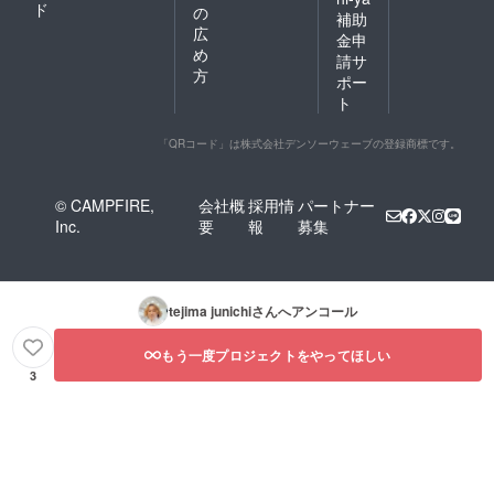
ド
の
補助
広
金申
め
請サ
方
ポー
ト
「QRコード」は株式会社デンソーウェーブの登録商標です。
© CAMPFIRE,
会社概
採用情
パートナー
Inc.
要
報
募集
tejima junichi
さんへアンコール
もう一度プロジェクトをやってほしい
3