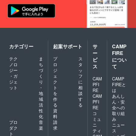
カテゴリー
起案サポート
サ
CAMP
ー
FIRE
テク
ま
プ
ス
ビ
につい
ノロ
ち
ロ
タ
ス
て
ジー
づ
ジ
ッ
・ガ
く
ェ
フ
CAM
CAMP
ジェ
り
ク
に
PFI
FIREと
ット
・
ト
相
RE
は
地
を
談
CAM
あんし
域
作
す
PFI
ん・安
活
る
る
RE
全への
性
資
コ
取り組
化
料
ミュ
み
プロ
音
請
ニ
ニュー
ダク
楽
求
ティ
ス
ト