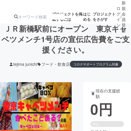
新
ロ
規
グ
会
プロジェクトを掲
はじ
プロジェクト
/
載するには
める
をさがす
イ
員
ン
登
ＪＲ新橋駅前にオープン 東京キャ
録
ベツメンチ1号店の宣伝広告費をご支
援ください。
人気のプロ
注目のリ
注目の新着プロ
募集終了が近いプ
もうすぐ公開
ジェクト
ターン
ジェクト
ロジェクト
されます
tejima junichi
フード・飲食店
コロナサポートプログラム対象
アート・写真
音楽
現在の支援総
テクノロジー・ガジェット
ゲーム・サ
額
0
円
映像・映画
書籍・雑誌
0%
ビジネス・起業
チャレンジ