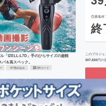
募集終
CAMPFIRE for Social Good
CAMPFIRE Creation
終
CAMPFIREふるさと納税
machi-ya
コミュニティ
このプロジェ
「IZELL-L7D」手のひらサイズの超軽
307,820
円の
スパ＆高スペック。
ピー
埋め込み
QRコード