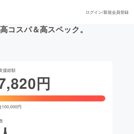
ログイン
/
新規会員登録
！高コスパ＆高スペック。
うすぐ公開されます
支援総額
プロダクト
7,820
円
ファッション
スポーツ
00,000円
数
ア
ソーシャルグッド
人