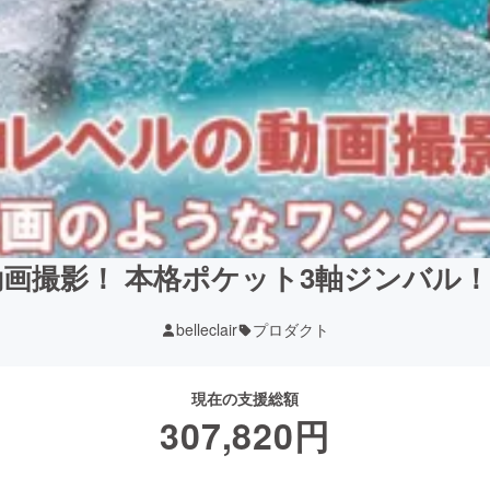
画撮影！ 本格ポケット3軸ジンバル
belleclair
プロダクト
現在の支援総額
307,820
円