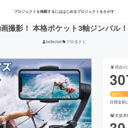
プロジェクトを掲載するには
はじめる
プロジェクトをさがす
画撮影！ 本格ポケット3軸ジンバル
belleclair
プロダクト
注目のリターン
注目の新着プロジェクト
募集終了が近いプロジェクト
も
現在の
音楽
舞台・パフォーマンス
30
ゲーム・サービス開発
フード・飲食店
307%
書籍・雑誌出版
アニメ・漫画
目標金額は1
支援者
チャレンジ
ビューティー・ヘルスケ
39