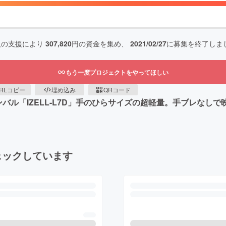
人の支援により
307,820
円の資金を集め、
2021/02/27
に募集を終了しま
もう一度プロジェクトをやってほしい
RLコピー
埋め込み
QRコード
バル「IZELL-L7D」手のひらサイズの超軽量。手ブレなし
ェックしています