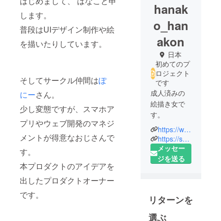
はじめまして、 はなこと申
hanak
します。
o_han
普段はUIデザイン制作や絵
akon
を描いたりしています。
日本
初めてのプ
ロジェクト
そしてサークル仲間は
ぽ
です
成人済みの
にー
さん。
絵描き女で
少し変態ですが、スマホア
す。
プリやウェブ開発のマネジ
https://www.pixiv.net/users/54520127
※頂いた依頼
メントが得意なおじさんで
https://skima.jp/profile?id=138483
にて制作し
メッセー
す。
たものは掲
ジを送る
本プロダクトのアイデアを
載する可能
出したプロダクトオーナー
性がありま
すので
です。
リターンを
その際はご
相談をさせ
選ぶ