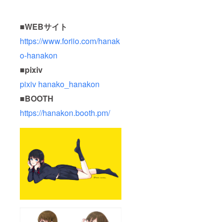
■WEBサイト
https://www.foriio.com/hanak
o-hanakon
■pixiv
pixiv hanako_hanakon
■BOOTH
https://hanakon.booth.pm/