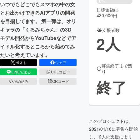
0%
いつでもどこでもスマホの中の女
目標金額は
まちづくり・地域活性化
とお出かけできるAIアプリの開発
480,000円
を目指してます。 第一弾は、オリ
キャラの「くるみちゃん」の3D
支援者数
CAMPFIRE for Social Good
CAMPFIRE Creation
2
人
モデル開発からYouTubeなどでア
CAMPFIREふるさと納税
machi-ya
コミュニティ
イドル化するところから始めてみ
たいと考えています。
ポスト
シェア
募集終了まで残
り
LINEで送る
URLコピー
終了
埋め込み
QRコード
このプロジェクトは、
2021/01/16
に募集を開始
し、
2
人の支援により