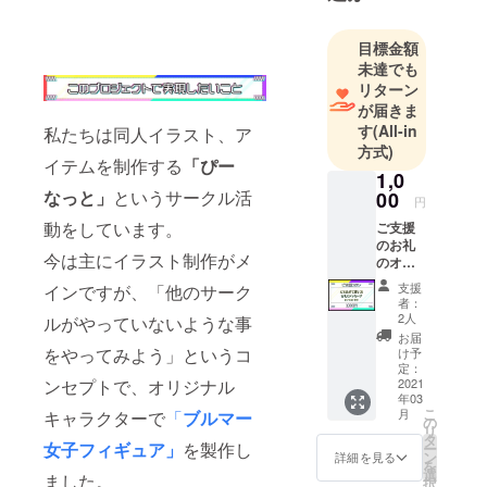
て下さい。
目標金額
・サイト
未達でも
https://www.f
リターン
oriio.com/ha
が届きま
nako-
す
(All-in
私たちは同人イラスト、ア
hanakon
方式)
イテムを制作する
「ぴー
・pixiv
1,0
https://www.
なっと」
というサークル活
00
円
pixiv.net/user
動をしています。
ご支援
s/54520127
のお礼
今は主にイラスト制作がメ
のオリ
ジナル
支援
インですが、「他のサーク
迅速、親
メッ
者：
セージ
切、丁寧を
2人
ルがやっていないような事
カード
お届
心がけてい
アプリ
をやってみよう」というコ
け予
ます。
の招待
定：
リンク
2021
ンセプトで、オリジナル
お気軽にご
年03
※サービ
相談くださ
こ
月
キャラクターで
「
ブルマー
ス開始
の
リ
いませ。
時にお
タ
女子フィギュア」
を製作し
ー
送りす
ン
詳細を見る
を
るもの
選
ました。
実績
択