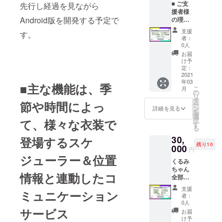
■ ご支
に記名
先行し経過を見ながら
アプリ
スマー
援者様
いたし
の招待
トフォ
Android版を開発する予定で
の理想
ます ア
リンク
ン用壁
をイラ
プリの
アプリ
紙1種類
支援
す。
ストに
先行プ
の先行
者：
するリ
レイ権
プレイ
0人
クエス
（iOS＆
権（iOS
お届
トプラ
Android
＆
け予
ン
） アプ
定：
Android
（15,00
2021
リの招
） ※備
年03
0円）
待リン
考に掲
■主な機能は、季
こ
月
イラス
ク ※備
の
載する
リ
トのリ
考に掲
タ
お名前
節や時間によっ
ー
クエス
載する
ン
をご記
詳細を見る
を
トを承
お名前
選
入くだ
択
て、様々な衣装で
りま
をご記
す
さい ※
る
す。 あ
入くだ
実名で
30,
たたの
登場する
スケ
さい ※
もニッ
残り10
理想を
000
実名で
クネー
円
お伝え
もニッ
ムでも
ジューラー＆位置
くるみ
くださ
クネー
可
ちゃん
い。 ご
ムでも
情報と連動したコ
全部入
支援者
可
り
様のお
支援
ミュニケーション
（30,00
名前を
者：
0円）
アプリ
0人
くるみ
のクレ
サービス
お届
ちゃん
ジット
け予