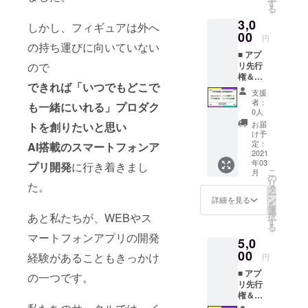
です 本
す
る
プロ
オリジナル
3,0
ジェク
しかし、フィギュアは外へ
フィギュア
トの
00
円
化に挑戦の
キャラ
の持ち運びに向いていない
■ アプ
「くる
クラウド
リ先行
ので
みちゃ
ファンディ
権＆く
ん」の
できれば「いつでもどこで
るみ壁
ングに画像
描き下
支援
紙プラ
ろしイ
者：
を提供
も一緒にいれる」プロダク
ン
ラスト
0人
https://camp-
（3,000
で 感謝
お届
トを創りたいと思い
円） ご
の気持
fire.jp/project
け予
支援の
ちを心
定：
AI搭載のスマートフォンア
s/view/30113
お礼の
2021
こめて
年03
5
オリジ
プリ開発
に行き着きまし
お送り
こ
月
ナル
いたし
の
リ
た。
メッ
ます。
タ
大手ソシャ
ー
セージ
ン
詳細を見る
を
カード
ゲ、WEBな
選
択
あと私たちが、WEBやス
アプリ
す
どの開発会
る
の招待
マートフォンアプリの開発
社にUI、訴
5,0
リンク
くるみ
00
求画像
経験があることもきっかけ
円
ちゃん
イラスト受
■ アプ
のス
の一つです。
リ先行
注実績多数
マート
権＆く
フォン
ございま
るみ壁
用壁紙1