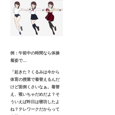
下ろし
（ショ
イラス
ート、
トA（衣
セミロ
装1種
ング、
類）orB
ポニー
ver. ご
テール
支援者
とか）
様の理
・好き
想にお
な肌の
応えす
色（色
るリク
黒、色
エスト
白、日
イラス
焼け、
例：午前中の時間なら体操
ト1枚
部活や
描き下
けの感
着姿で…
ろしイ
じな
ラスト
ど） ・
プランA
「起きた？くるみは今から
好きな
＆Bとリ
服装の
体育の授業で着替えるんだ
クエス
ご指定
トイラ
（私
けど面倒くさいなぁ。着替
ストを
服、制
個々に
服、体
え、覗いちゃだめだよ？そ
ご購入
操服な
いただ
ど） ※
ういえば昨日は寝坊したよ
くより
リクエ
こちら
ね？テレワークだからって
ストイ
のセッ
ラスト