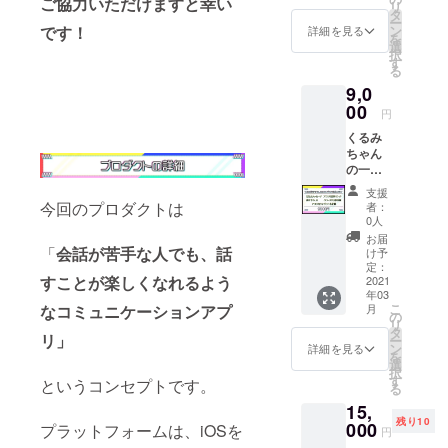
ご協力いただけますと幸い
リ
イズ目
,080（
タ
ー
安A4 ラ
状況を
ン
です！
詳細を見る
を
フイラ
見て他
選
択
ストを
サイズ
す
る
ご確認
の制作
9,0
くださ
も検討
い。 お
00
しま
円
好きな
す）
くるみ
衣装3種
PC:1,92
ちゃん
類の中
0×1,080
の一枚
からご
(4Kも状
絵の描
選択い
況みて
支援
き下ろ
ただけ
検討し
今回のプロダクトは
者：
しを提
ます
ます) ア
0人
供いた
※私服/
プリの
お届
しま
制服/体
「
会話が苦手な人でも、話
招待リ
け予
す。 ※
操服
定：
ンク ご
すことが楽しくなれるよう
デジタ
2021
（ブル
支援の
年03
ルデー
マー）
お礼の
こ
月
なコミュニケーションアプ
タ、サ
ご支援
の
オリジ
リ
イズ目
者様の
タ
ナル
リ」
ー
安A4 ご
お名前
ン
メッ
詳細を見る
を
支援者
をアプ
選
セージ
択
様のお
リのク
す
カード
というコンセプトです。
る
名前を
レジッ
くるみ
15,
アプリ
トに記
ちゃん
残り10
のクレ
000
名いた
プラットフォームは、iOSを
のPC用
円
ジット
します
壁紙＆