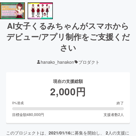
AI女子くるみちゃんがスマホから
デビュー/アプリ制作をご支援くだ
さい
hanako_hanakon
プロダクト
現在の支援総額
2,000
円
終了
0
%達成
目標金額
480,000
円
支援者数
2
人
このプロジェクトは、
2021/01/16
に募集を開始し、
2
人の支援に