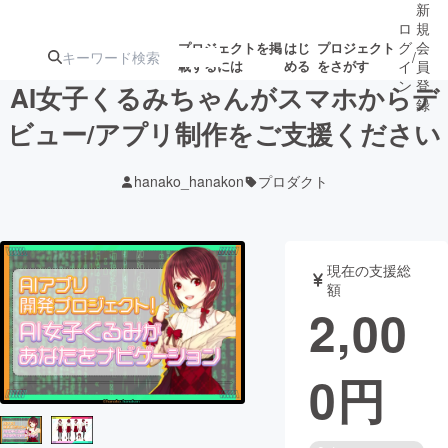
新
ロ
規
グ
会
プロジェクトを掲
はじ
プロジェクト
/
載するには
める
をさがす
イ
員
ン
登
AI女子くるみちゃんがスマホからデ
録
ビュー/アプリ制作をご支援ください
人気のプロ
注目のリ
注目の新着プロ
募集終了が近いプ
もうすぐ公開
hanako_hanakon
プロダクト
ジェクト
ターン
ジェクト
ロジェクト
されます
アート・写真
音楽
現在の支援総
額
2,00
テクノロジー・ガジェット
ゲーム・サ
0
円
映像・映画
書籍・雑誌
ビジネス・起業
チャレンジ