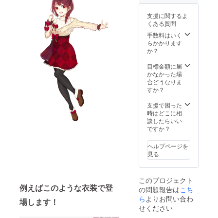
サービ
下のご
スイン
希望を
支援に関するよ
時にア
備考欄
くある質問
プリの
にご記
リンク
入くだ
手数料はいく
をお送
さい リ
らかかります
りしま
クエス
か？
す サー
ト内容
ビスイ
例： ・
目標金額に届
ン前に
性別
かなかった場
ご参加
（女性
合どうなりま
いただ
だけで
すか？
けるク
なく男
ローズ
性のご
支援で困った
ドβの参
相談も
時はどこに相
加権利
可能で
談したらいい
アプリ
す） ・
ですか？
にて、
好きな
ご支援
ポーズ
ヘルプページを
者様の
（18禁
見る
お名前
などの
をクレ
性的表
ジット
現はご
このプロジェクト
内に掲
遠慮く
例えばこのような衣装で登
の問題報告は
こち
載いた
ださい
します
ら
よりお問い合わ
ませ）
場します！
くるみ
・好き
せください
の描き
な髪型