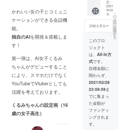
の良さ
に記名
定：
を伝え
2021
いたし
年03
る全部
かわいい女の子とコミュニ
ます ア
こ
月
入りの
プリの
の
リ
ケーションができる会話機
お得
先行プ
タ
ー
セット
レイ権
ン
詳細を見る
能。
を
です。
（iOS＆
選
択
もちろ
Android
す
独自のAI
を開発＆搭載しま
る
んリク
） アプ
このプロ
エスト
リの招
す！
ジェクト
イラス
待リン
トも付
ク ※特
は、
All-In方
いてい
第一弾は、AI女子くるみ
定のイ
式
です。
ます！
ラスト
ちゃんがデビューすること
【リ
レー
目標金額に
ターン
ターに
により、スマホだけでなく
関わらず、
の内
似せる
容】 お
ことは
2021/02/28
YouTubeでVtuberとしても
礼の
できま
23:59:59
ま
メッ
せんの
活躍を考えております。
セージ
であら
でに集まっ
カード
かじめ
た金額が
スマホ
ご了承
くるみちゃんの設定画（16
壁紙
くださ
ファンディ
歳の女子高生）
セット
い。 ※
ングされま
（スマ
ご支援
ホ＆
の際
す。
PC）
に、以