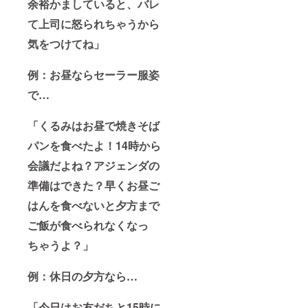
余裕かましていると、バレ
トのほ
の納期
うがお
は、
て上司に怒られちゃうから
安いの
2021年
で断然
3月〜5
気をつけてね」
お得で
月頃を
す。 ※
予定し
描き下
ており
例：お昼ならセーラー服姿
ろしイ
ます
ラスト
で…
はAorB
から一
「くるみはお昼で焼きそば
種類を
お選び
パンを食べたよ！14時から
いただ
けま
会議だよね？アジェンダの
す。 ※
リクエ
準備はできた？早くお昼ご
ストイ
ラスト
はんを食べないと夕方まで
の納期
は、
ご飯が食べられなくなっ
2021年
ちゃうよ？」
3月〜5
月頃を
予定し
例：休日の夕方なら…
ており
ます
「今日はお友だちと15時に