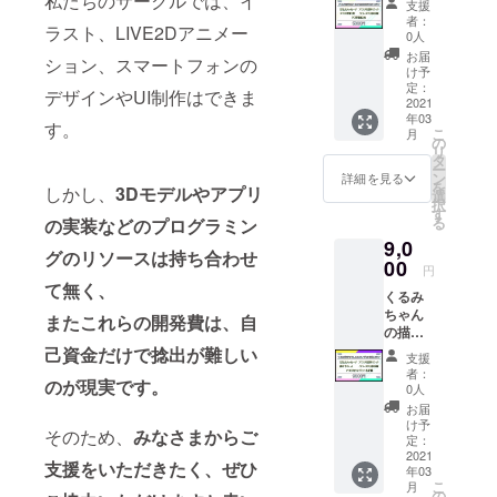
私たちのサークルでは、イ
支援
す。（機密
紙豪華
種類
者：
ラスト、LIVE2Dアニメー
セット
保持により
0人
プラン
お届
掲載不可）
ション、スマートフォンの
（5,000
け予
お気軽にご
円） ア
定：
デザインやUI制作はできま
プリの
2021
相談くださ
年03
先行プ
す。
い。
こ
月
レイ権
の
リ
（iOS/A
タ
ー
ndroid
ン
詳細を見る
を
しかし、
3Dモデルやアプリ
） 以下
選
択
画像サ
す
る
の実装などのプログラミン
イズの
9,0
目安
グのリソースは持ち合わせ
iOS:
00
円
1,334 x
て無く、
くるみ
750/2,4
ちゃん
36 x
またこれらの開発費は、自
の描き
1,125,
下ろし
他
己資金だけで捻出が難しい
支援
イラス
※iPhon
者：
のが現実です。
トをお
e8,iPho
0人
送りい
neX/XS,
お届
たしま
iPhone
け予
そのため、
みなさまからご
す。 ※
11/12
定：
デジタ
2021
Android
支援をいただきたく、ぜひ
年03
ルデー
:
こ
月
タ、サ
2,160×1
の