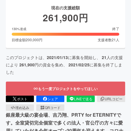
現在の支援総額
261,900
円
終了
130
%達成
目標金額
200,000
円
支援者数
21
人
このプロジェクトは、
2021/01/13
に募集を開始し、
21
人の支援
により
261,900
円の資金を集め、
2021/02/25
に募集を終了しま
した
もう一度プロジェクトをやってほしい
ポスト
シェア
LINEで送る
URLコピー
埋め込み
QRコード
銀座最大級の宴会場、吉乃翔、PRTY for ETERNITYで
す。全室貸切完全個室で多くの法人・官公庁の方々に愛
用していただき今年オープン30周年を迎えます。コロナ