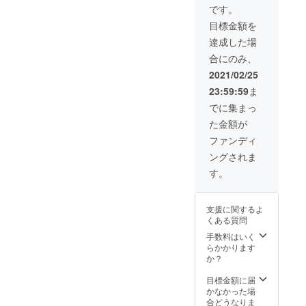
そちら
をお知らせ頂
です。
み可能
からご
き、ご利用当日
となっ
予約を
目標金額を
に差額分につい
ており
お願い
てお支払いをお
達成した場
ます。
致しま
願い致します。
ご購入
す。 な
合にのみ、
ご購入された方
された
お、予
にはメッセージ
2021/02/25
方には
約日時
またはメールに
メッ
に関し
23:59:59
ま
て、当店の予約
セージ
まして
サイトURLをお
でに集まっ
または
は、他
送りしますの
メール
のお客
た金額が
で、そちらから
にて、
様のご
ご予約をお願い
ファンディ
当店の
予約状
致します。 な
予約サ
況に
ングされま
お、予約日時に
イト
よって
関しましては、
す。
URLを
はご希
他のお客様のご
お送り
望に沿
予約状況によっ
します
えない
てはご希望に沿
ので、
ことも
支援に関するよ
えないこともあ
そちら
ありま
くある質問
りますので、ご
からご
すの
手数料はいく
了承下さい。
予約を
で、ご
らかかります
コースの詳細
お願い
了承下
か？
は、「リターン
致しま
さい。
について」をご
す。 な
コース
目標金額に届
覧下さい。 ※お
お、予
の詳細
かなかった場
食事券の郵送は
約日時
は、
合どうなりま
ございません。
に関し