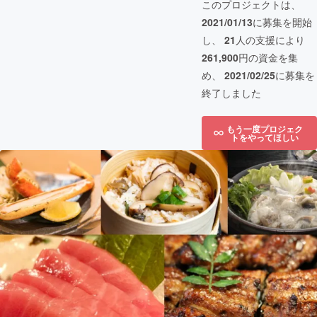
このプロジェクトは、
2021/01/13
に募集を開始
し、
21
人の支援により
261,900
円の資金を集
め、
2021/02/25
に募集を
終了しました
もう一度プロジェク
トをやってほしい