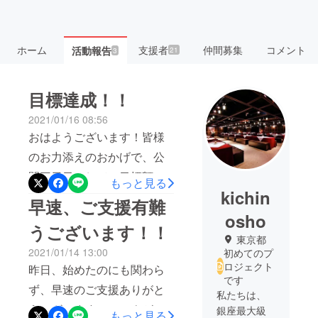
ホーム
支援者
仲間募集
コメント
活動報告
21
3
目標達成！！
2021/01/16 08:56
おはようございます！皆様
のお力添えのおかげで、公
開三日目にして、目標額に
もっと見る
kichin
到達することができまし
早速、ご支援有難
た！！本当にご支援ありが
osho
うございます！！
とうございます！まだま
東京都
2021/01/14 13:00
初めてのプ
だ、終了まで期間がありま
ロジェクト
昨日、始めたのにも関わら
す。沢山の方々にコロナ終
です
ず、早速のご支援ありがと
息後に、以前のように宴会
私たちは、
うございます！コロナが落
銀座最大級
もっと見る
を楽しんで頂きたいと思っ