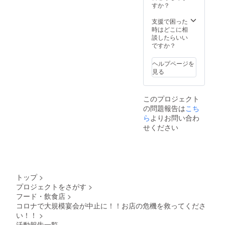
「リ
すか？
※CAMPFIRE
まして
ターン
メッセージまた
は、他
につい
支援で困った
はメールにて専
のお客
て」を
時はどこに相
用の予約サイト
様のご
ご覧下
談したらいい
をお送りさせて
予約状
さい。
ですか？
頂きます。 ※利
況に
※お食事
用期限は2021年
よって
券の郵
11月末まで。 ※
ヘルプページを
はご希
送はご
お早めにご予約
見る
望に沿
ざいま
をお願いしま
えない
せん。
す。
ことも
※CAMP
ありま
FIRE
このプロジェクト
すの
メッ
の問題報告は
こち
で、ご
セージ
ら
よりお問い合わ
了承下
または
せください
さい。
メール
コース
にて専
の詳細
用の予
は、
約サイ
「リ
トをお
ターン
送りさ
トップ
>
につい
せて頂
て」を
きま
プロジェクトをさがす
>
ご覧下
す。 ※
フード・飲食店
>
さい。
利用期
コロナで大規模宴会が中止に！！お店の危機を救ってくださ
※お食事
限は
い！！
>
券の郵
2021年
活動報告一覧
送はご