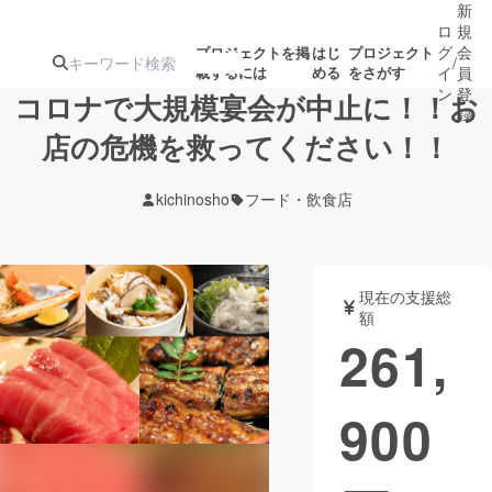
新
ロ
規
グ
会
プロジェクトを掲
はじ
プロジェクト
/
載するには
める
をさがす
イ
員
ン
登
コロナで大規模宴会が中止に！！お
録
店の危機を救ってください！！
人気のプロ
注目のリ
注目の新着プロ
募集終了が近いプ
もうすぐ公開
kichinosho
フード・飲食店
ジェクト
ターン
ジェクト
ロジェクト
されます
アート・写真
音楽
現在の支援総
額
261,
テクノロジー・ガジェット
ゲーム・サ
900
映像・映画
書籍・雑誌
ビジネス・起業
チャレンジ