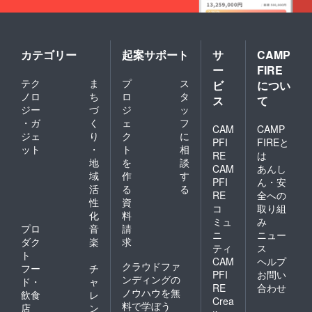
カテゴリー
起案サポート
サ
CAMP
ー
FIRE
テク
ま
プ
ス
ビ
につい
ノロ
ち
ロ
タ
ス
て
ジー
づ
ジ
ッ
・ガ
く
ェ
フ
CAM
CAMP
ジェ
り
ク
に
PFI
FIREと
ット
・
ト
相
RE
は
地
を
談
CAM
あんし
域
作
す
PFI
ん・安
活
る
る
RE
全への
性
資
コ
取り組
化
料
ミュ
み
プロ
音
請
ニ
ニュー
ダク
楽
求
ティ
ス
ト
CAM
ヘルプ
クラウドファ
フー
チ
PFI
お問い
ンディングの
ド・
ャ
RE
合わせ
ノウハウを無
飲食
レ
Crea
料で学ぼう
店
ン