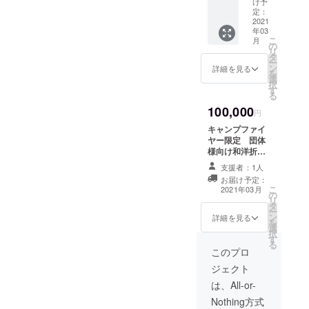
い致し
け予
ご覧下さい。 ※
コー
ます。
定：
お食事券の郵送
ス こ
2021
※ご予約
はございませ
年03
ちらの
の際に
ん。
こ
月
リター
は、皆
の
※CAMPFIRE
リ
ンに
様同じ
タ
メッセージまた
ー
は、1名
コース
ン
詳細を見る
はメールにて専
を
様分の
でのご
選
用の予約サイト
択
コース
予約の
す
をお送りさせて
る
代金が
み可能
頂きます。 ※利
100,000
含まれ
となっ
円
用期限は2021年
ており
ており
11月末まで。 ※
キャンプファイ
ますの
ます。
お早めにご予約
ヤー限定 団体
で、ご
ご購入
をお願いしま
様向け和洋折衷
予約予
された
す。
ビュフェプラ
定の人
方には
支援者：1人
ン こちらのリ
数様に
メッ
お届け予定：
ターンには、20
合わせ
セージ
こ
2021年03月
の
名様分のコース
てご購
または
リ
タ
代金が含まれて
入お願
メール
ー
ン
おります。 ※ご
詳細を見る
い致し
にて、
を
選
予約の際には、
ます。
当店の
択
す
皆様同じコース
※ご予約
予約サ
る
でのご予約のみ
このプロ
の際に
イト
可能となってお
は、皆
URLを
ジェクト
ります。 ※20名
様同じ
お送り
様を超えるご利
は、All-or-
コース
します
用の場合、ご予
でのご
ので、
Nothing方式
約の際に人数様
予約の