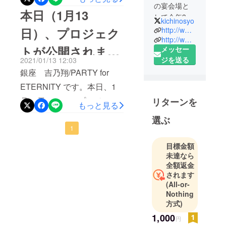
の宴会場と
ち着いた際には、皆さま、
本日（1月13
ておりますので、是非とも
して今年30
kichinosyo
是非、宴会等でご利用くだ
キャンプファイヤー限定プ
周年を迎え
日）、プロジェク
http://www.ginzaenkai.com
さい！
る「銀座
http://www.ginzaparty.com
ランのご購入などお待ちし
トが公開されまし
メッセー
吉乃翔」
ております。
ジを送る
2021/01/13 12:03
「PARTY for
た
銀座 吉乃翔/PARTY for
ETERNITY」
です。
ETERNITY です。本日、1
これまで、
月13日、ついにプロジェク
リターンを
もっと見る
法人や官公
トの公開をすることができ
庁の宴会・
選ぶ
懇親会や同
ました。コロナの影響で、
1
窓会、結婚
法人等の多くが宴会を中止
目標金額
式二次会と
未達なら
となってしまい、昨年は全
いった様々
全額返金
くというほど営業ができま
なシーン
されます
で、たくさ
(All-or-
せんでした。そんな中で
Nothing
んのお客様
の、第3波による今回の緊急
方式)
にご利用し
事態宣言もあり、非常に大
て頂いて参
1,000
円