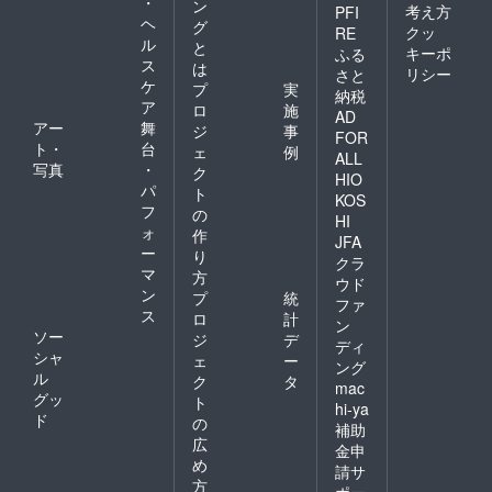
・
ン
考え方
PFI
ヘ
グ
クッ
RE
ル
と
キーポ
ふる
ス
は
リシー
さと
ケ
プ
実
納税
ア
ロ
施
AD
アー
舞
ジ
事
FOR
ト・
台
ェ
例
ALL
写真
・
ク
HIO
パ
ト
KOS
フ
の
HI
ォ
作
JFA
ー
り
クラ
マ
方
ウド
ン
プ
統
ファ
ス
ロ
計
ン
ソー
ジ
デ
ディ
シャ
ェ
ー
ング
ル
ク
タ
mac
グッ
ト
hi-ya
ド
の
補助
広
金申
め
請サ
方