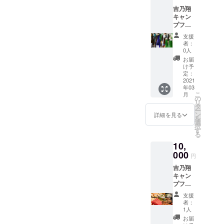
予定の人数様に
吉乃翔
合わせてご購入
キャン
お願い致しま
プファ
す。 ※ご予約の
イヤー
際には、皆様同
支援
限定プ
じコースでのご
者：
ラン
0人
予約のみ可能と
地酒飲
なっておりま
お届
み放題
け予
す。 ご購入され
コー
定：
た方にはメッ
ス こ
2021
セージまたは
年03
ちらの
メールにて、当
こ
月
リター
の
店の予約サイト
リ
ンに
タ
URLをお送りし
ー
は、1名
ン
詳細を見る
ますので、そち
を
様分の
選
らからご予約を
択
コース
す
お願い致しま
る
代金が
す。 なお、予約
10,
含まれ
日時に関しまし
ており
000
ては、他のお客
円
ますの
様のご予約状況
吉乃翔
で、ご
によってはご希
キャン
予約予
望に沿えないこ
プファ
定の人
ともありますの
イヤー
数様に
で、ご了承下さ
支援
限定プ
合わせ
者：
い。 コースの詳
ラン
てご購
1人
細は、「リター
特別日
入お願
お届
ンについて」を
本料理