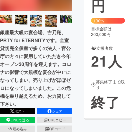
円
まちづくり・地域活性化
130%
目標金額は
CAMPFIRE for Social Good
CAMPFIRE Creation
銀座最大級の宴会場、吉乃翔、
200,000円
CAMPFIREふるさと納税
machi-ya
コミュニティ
PRTY for ETERNITYです。全室
貸切完全個室で多くの法人・官公
支援者数
21
人
庁の方々に愛用していただき今年
オープン30周年を迎えます。コロ
ナの影響で大規模な宴会が中止に
なってしまい、売り上げがほぼゼ
募集終了まで残
り
ロになってしまいました。この危
終了
機を乗り越えるため、お力貸して
下さい。
ポスト
シェア
LINEで送る
URLコピー
埋め込み
QRコード