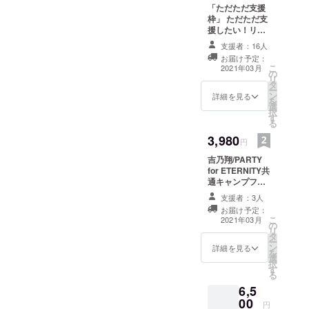
変な状況となっています。
りました。
「ただただ支援
枠」 ただただ支
皆さま、どうかよろしくお
援したい！リ
願いします。
ターンもいらな
支援者：16人
い！という方向
お届け予定：
けです。 金額は
こ
2021年03月
の
1000円〜で変更
リ
タ
可能です。リ
ー
ン
ターン選択時に
詳細を見る
を
選
金額をお選びく
択
す
ださい。 当店よ
る
りお礼のメール
3,980
をさせてお送り
円
させて頂きま
吉乃翔/PARTY
す。
for ETERNITY共
通キャンプファ
イヤー限定格安
支援者：3人
プラン 料理＋飲
お届け予定：
み放題付き6025
こ
2021年03月
の
円（税サ込）を
リ
タ
3980円（税サ
ー
ン
込）でご提供！
詳細を見る
を
選
こちらのリター
択
す
ンには、1名様分
る
のコース代金が
6,5
含まれておりま
00
すので、ご予約
円