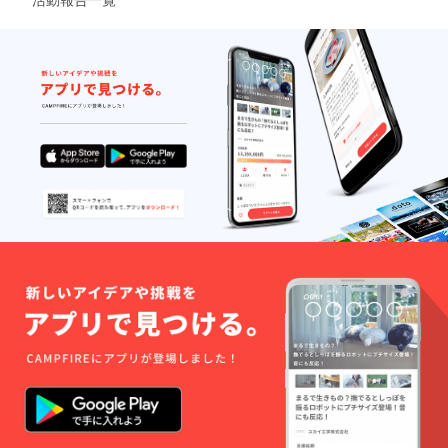
11月末
ざいま
まで。
せん。
※お早め
※CAMP
にご予
FIRE
約をお
メッ
願いし
セージ
ます。
または
メール
にて専
用の予
約サイ
トをお
送りさ
せて頂
きま
す。 ※
利用期
限は
2021年
11月末
まで。
※お早め
にご予
約をお
願いし
ます。