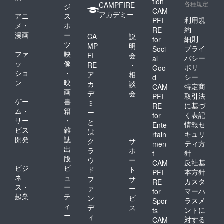
tion
各種規定
CAMPFIRE
ジ
CAM
アカデミー
アニ
ス
利用規
PFI
メ・
ポ
約
RE
漫画
ー
CA
説
細則
for
ツ
MP
明
プライ
Soci
ファ
映
FI
会
バシー
al
ッ
像
RE
・
ポリ
Goo
ショ
・
ア
相
シー
d
ン
映
カ
談
特定商
CAM
画
デ
会
取引法
PFI
ゲー
書
ミ
に基づ
RE
ム・
籍
ー
く表記
for
サー
・
と
情報セ
Ente
ビス
雑
は
キュリ
rtain
開発
誌
ク
サ
ティ方
men
出
ラ
ポ
針
t
版
ウ
ー
反社基
CAM
ビジ
ビ
ド
ト
本方針
PFI
ネ
ュ
フ
サ
カスタ
RE
ス・
ー
ァ
ー
マーハ
for
起業
テ
ン
ビ
ラスメ
Spor
ィ
デ
ス
ントに
ts
ー
ィ
対する
CAM