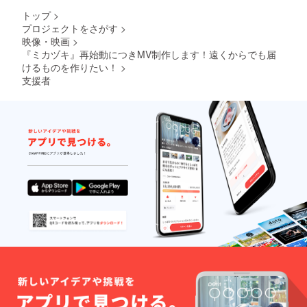
ミー
トップ
>
ティン
プロジェクトをさがす
>
グ（45
映像・映画
>
分）
※（電波
『ミカヅキ』再始動につきMV制作します！遠くからでも届
の良い
けるものを作りたい！
>
所での
支援者
参加お
願い致
しま
す） ●
お一人
お一
人、個
別に感
謝の
メッ
セージ
動画
（動画
URLを
添付し
たメー
ルにて
提
供）。
動画内
にてお