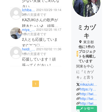
少ない支援でごめんな
さい。
Ichibankagayaku
2021/03/29 19:14
これからもずっと応援
3件
の支援者です
してます
KAZUKIさんの歌声が
ミカヅ
聴きた～い♪ 頑張っ
miya_kasahara
2021/02/25 16:17
てね～！
キ
1件
の支援者です
2人とも応援していま
東京都
す(*´꒳`*)♡
他に1件の
heidi_nakamura
2021/02/02 11:36
頑張ってください！ｳ
プロジェク
1件
の支援者です
トを掲載し
ﾏｰ(・Д・)
応援しています！頑
ています
張ってください！
関東を中心
に『ミカヅ
キ』と言う
ユニットバ
1
mikazuki_unit
ンドで活動
https://youtube.com/channel/UCrNp1edNMLOrgOUxYKiNFRQ
中です。
http://twitter.com/mikazuki_unit
http://twitter.com/kazki_mikazuki
様々な活動
http://twitter.com/mizki_mikazuki
のための資
メッセー
金を募集さ