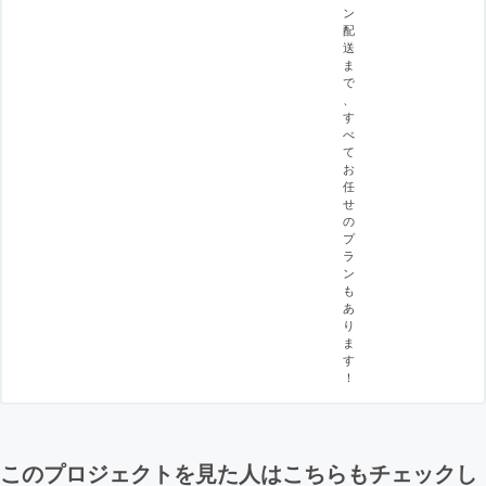
ン
配
送
ま
で
、
す
べ
て
お
任
せ
の
プ
ラ
ン
も
あ
り
ま
す
！
このプロジェクトを見た人はこちらもチェックし