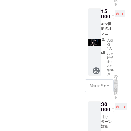
にて名
す
る
前をお
15,
呼びし
残り5
ます。
000
円
※支援
●PV撮
時、必
影のオ
ず備考
フ
欄にご
ショッ
希望の
支援
ト動画
お名前
者：
●ミカヅ
をご記
1人
キ2人に
入くだ
お届
よる
さい。
け予
『赤ず
●限定音
定：
きん』
2021
源(未発
年05
朗読音
表曲※
こ
月
源 ●指
データ
の
リ
定のセ
URLを
タ
ー
リフ音
添付し
ン
詳細を見る
を
源（ミ
たメー
選
択
カヅキ1
ルにて
す
る
人1人に
提供) 5
30,
50文字
月1日以
残り10
までの
000
降順
円
セリフ
次、支
【リ
を指定
援者の
ターン
してい
方々指
詳細】
てそれ
定の
●オフ会