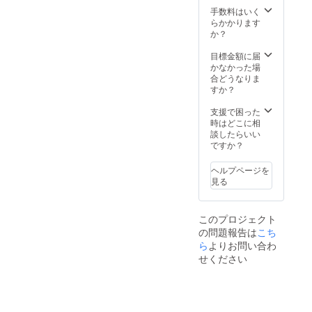
アドレ
弾き語
さい。
手数料はいく
スにお
りバー
●限定音
らかかります
送り致
ジョン
源(未発
か？
します
音源4曲
表曲※
のでダ
（デー
データ
目標金額に届
ウン
タURL
URLを
かなかった場
ロード
を添付
添付し
合どうなりま
の方よ
した
たメー
すか？
ろしく
メール
ルにて
お願い
にて提
提供) 5
支援で困った
しま
供） ●
月1日以
時はどこに相
す。
制作MV
降順
談したらいい
発信前
次、支
ですか？
SPOT映
援者の
像先行
方々指
ヘルプページを
視聴権
定の
見る
限
メール
（デー
アドレ
タURL
スに 詳
このプロジェクト
を添付
細をご
の問題報告は
こち
した
連絡い
メール
ら
よりお問い合わ
たしま
に提
す。
せください
供） ●
ミカヅ
キと1対
1のオン
ライン