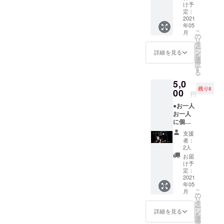
URLを
け予
添付し
定：
たメー
2021
年05
ルにて
こ
月
提供) 5
の
リ
月1日以
タ
ー
降順
ン
詳細を見る
を
次、支
選
択
援者の
す
る
方々指
5,0
定の
残り8
メール
00
円
アドレ
●お一人
スに 詳
お一人
細をご
に個別
連絡い
の感謝
たしま
支援
のメッ
す。
者：
セージ
2人
動画
お届
（動画
け予
URLを
定：
添付し
2021
年05
たメー
こ
月
ルにて
の
リ
提
タ
ー
供）。
ン
詳細を見る
を
動画内
選
択