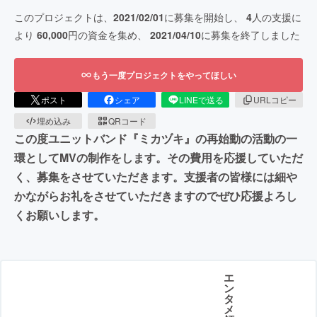
このプロジェクトは、
2021/02/01
に募集を開始し、
4
人の支援に
より
60,000
円の資金を集め、
2021/04/10
に募集を終了しました
もう一度プロジェクトをやってほしい
ポスト
シェア
LINEで送る
URLコピー
埋め込み
QRコード
この度ユニットバンド『ミカヅキ』の再始動の活動の一
環としてMVの制作をします。その費用を応援していただ
く、募集をさせていただきます。支援者の皆様には細や
かながらお礼をさせていただきますのでぜひ応援よろし
くお願いします。
エ
ン
タ
メ