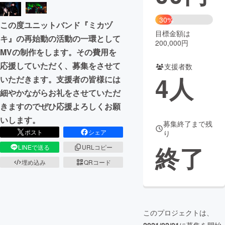
まちづくり・地域活性化
30%
この度ユニットバンド『ミカヅ
目標金額は
キ』の再始動の活動の一環として
200,000円
CAMPFIRE for Social Good
CAMPFIRE Creation
MVの制作をします。その費用を
応援していただく、募集をさせて
CAMPFIREふるさと納税
machi-ya
コミュニティ
支援者数
4
人
いただきます。支援者の皆様には
細やかながらお礼をさせていただ
きますのでぜひ応援よろしくお願
いします。
募集終了まで残
ポスト
シェア
り
終了
LINEで送る
URLコピー
埋め込み
QRコード
このプロジェクトは、