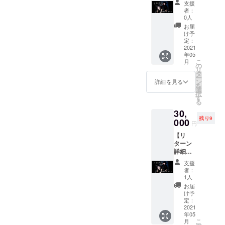
ぞれの
メール
支援
(ミカヅ
音源を
アドレ
者：
キ負担※
お届
スに 詳
0人
参加費&
け）※
細をご
お届
飲食費)
mikazu
連絡い
け予
東京都
ki.815
定：
たしま
池袋近
2021
@gmail
す。
年05
辺予定
.comこ
こ
月
※マス
ちらの
の
リ
ク着用
メール
タ
ー
必須
アドレ
ン
詳細を見る
を
※政府の
スに
選
択
決定に
言って
す
る
より延
欲しい
30,
期の場
セリフ
残り9
合があ
000
を記載
円
りま
してお
【リ
す。 ●
送りく
ターン
スリー
ださ
詳細】
ショッ
い。 ●
●1度限
ト2枚
リモー
支援
り無期
(会場に
トミー
者：
限バッ
て) ※
ティン
1人
クヤー
支援者
グ20分
お届
ドご招
様のス
（2対1
け予
待（20
マホor
定：
でオン
分間）
2021
カメラ
ライン
年05
※ワン
にて ●
ウェブ
こ
月
マンラ
お一人