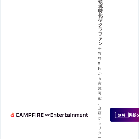
領
域
特
化
型
ク
ラ
フ
ァ
ン
手
数
料
0
円
か
ら
実
施
可
能
。
企
画
掲載
無料
か
ら
リ
タ
ー