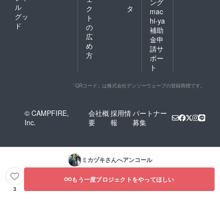
ング
ル
ク
タ
mac
グッ
ト
hi-ya
ド
の
補助
広
金申
め
請サ
方
ポー
ト
「QRコード」は株式会社デンソーウェーブの登録商標です。
© CAMPFIRE,
会社概
採用情
パートナー
Inc.
要
報
募集
ミカヅキ
さんへアンコール
もう一度プロジェクトをやってほしい
3