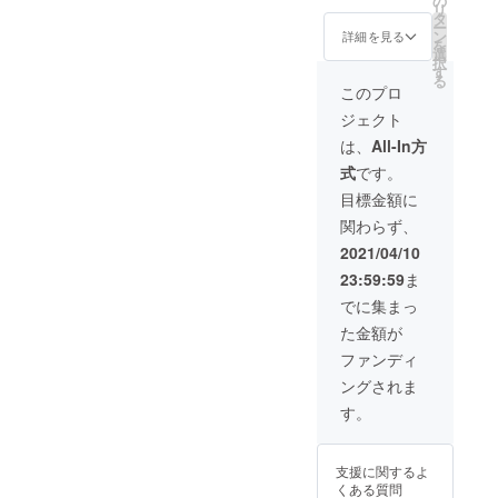
の
サイト
リ
イブ限
お一
タ
で行い
ー
定（マ
人、個
ン
ます）
詳細を見る
を
スクは
別に感
選
●非公開
択
ご着用
謝の
す
オリジ
る
お願い
メッ
ナル音
このプロ
しま
セージ
源1曲
ジェクト
す）
動画
（既に
※最初の
（動画
クラウ
は、
All-In方
Liveス
URLを
ドファ
式
です。
ケ
添付し
ンディ
ジュー
たメー
ングい
目標金額に
ルは4月
ルにて
ただい
関わらず、
末を予
提
ている
定して
供）。
方は同
2021/04/10
おりま
動画内
じ音源
23:59:59
ま
す。
にてお
になり
※4月予
名前を
ま
でに集まっ
定Live
お呼び
す。）
た金額が
は社会
しま
※上記の
情勢に
す。
音源に
ファンディ
より変
※支援
つきま
ングされま
更にな
時、必
しては
る場合
ず備考
全て
す。
がござ
欄にご
データ
いま
希望の
URLを
す。 ●
お名前
指定の
支援に関するよ
ミカヅ
をご記
メール
くある質問
キ曲の
入くだ