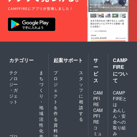
名前を
お呼び
しま
す。
※支援
時、必
ず備考
欄にご
希望の
お名前
をご記
入くだ
カテゴリー
起案サポート
サ
CAMP
さい。
ー
FIRE
●限定音
テク
ま
プ
ス
源(未発
ビ
につい
表曲※
ノロ
ち
ロ
タ
ス
て
データ
ジー
づ
ジ
ッ
URLを
・ガ
く
ェ
フ
添付し
CAM
CAMP
ジェ
り
ク
に
たメー
PFI
FIREと
ット
・
ト
相
ルにて
RE
は
提供) 5
地
を
談
CAM
あんし
月1日以
域
作
す
PFI
ん・安
降順
活
る
る
次、支
RE
全への
性
資
援者の
コ
取り組
化
料
方々指
ミュ
み
定の
プロ
音
請