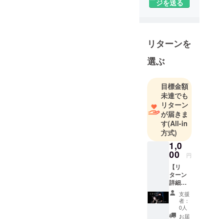
ジを送る
せていただ
いておりま
す。
支援者の皆
リターンを
様には細や
選ぶ
かながらお
礼をさせて
いただきた
目標金額
く思ってお
未達でも
ります。
リターン
が届きま
皆さまの応
す
(All-in
援よろしく
方式)
お願いしま
1,0
す。
00
円
【リ
ターン
詳細】
●限定音
支援
源(未発
者：
表曲※
0人
データ
お届