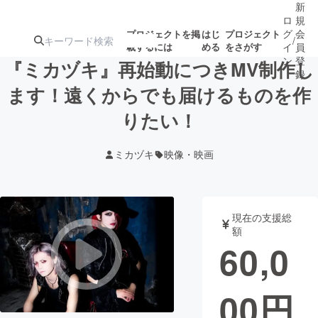
新
ロ
規
グ
会
プロジェクトを掲
はじ
プロジェクト
/
載するには
める
をさがす
イ
員
ン
登
『ミカヅキ』再始動につきMV制作し
録
ます！遠くからでも届けるものを作
りたい！
人気のプロ
注目のリ
注目の新着プロ
募集終了が近いプ
もうすぐ公開
ジェクト
ターン
ジェクト
ロジェクト
されます
ミカヅキ
映像・映画
アート・写真
音楽
現在の支援総
テクノロジー・ガジェット
ゲーム・サ
額
60,0
映像・映画
書籍・雑誌
00
円
ビジネス・起業
チャレンジ