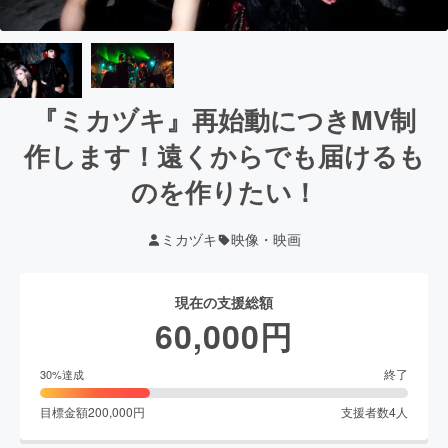
『ミカヅキ』再始動につきMV制
作します！遠くからでも届けるも
のを作りたい！
ミカヅキ
映像・映画
現在の支援総額
60,000
円
終了
30
%達成
目標金額
200,000
円
支援者数
4
人