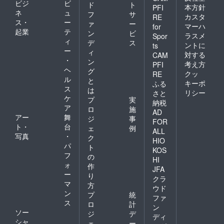
ビジ
ビ
ド
ト
本方針
PFI
ネ
ュ
フ
サ
カスタ
RE
ス・
ー
ァ
ー
マーハ
for
起業
テ
ン
ビ
ラスメ
Spor
ィ
デ
ス
ントに
ts
ー
ィ
対する
CAM
・
ン
考え方
PFI
ヘ
グ
クッ
RE
ル
と
キーポ
ふる
ス
は
リシー
さと
ケ
プ
実
納税
ア
ロ
施
AD
アー
舞
ジ
事
FOR
ト・
台
ェ
例
ALL
写真
・
ク
HIO
パ
ト
KOS
フ
の
HI
ォ
作
JFA
ー
り
クラ
マ
方
ウド
ン
プ
統
ファ
ス
ロ
計
ン
ソー
ジ
デ
ディ
シャ
ェ
ー