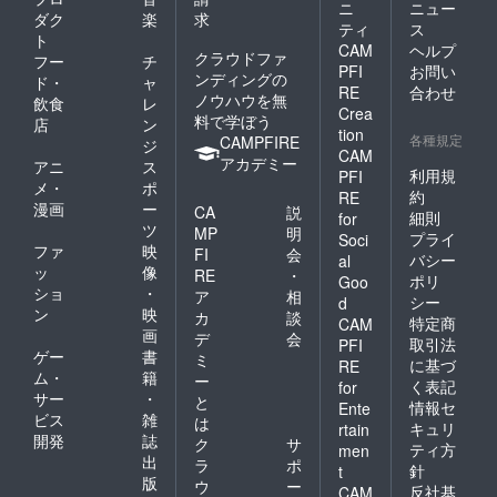
ニ
ニュー
メール
ダク
楽
求
ティ
ス
アドレ
ト
CAM
ヘルプ
スに 詳
クラウドファ
フー
チ
細をご
PFI
お問い
ンディングの
ド・
ャ
連絡い
RE
合わせ
ノウハウを無
飲食
レ
たしま
Crea
料で学ぼう
す。
店
ン
tion
各種規定
CAMPFIRE
ジ
CAM
アカデミー
アニ
ス
利用規
PFI
メ・
ポ
約
RE
漫画
ー
CA
説
細則
for
ツ
MP
明
プライ
Soci
ファ
映
FI
会
バシー
al
ッ
像
RE
・
ポリ
Goo
ショ
・
ア
相
シー
d
ン
映
カ
談
特定商
CAM
画
デ
会
取引法
PFI
ゲー
書
ミ
に基づ
RE
ム・
籍
ー
く表記
for
サー
・
と
情報セ
Ente
ビス
雑
は
キュリ
rtain
開発
誌
ク
サ
ティ方
men
出
ラ
ポ
針
t
版
ウ
ー
反社基
CAM