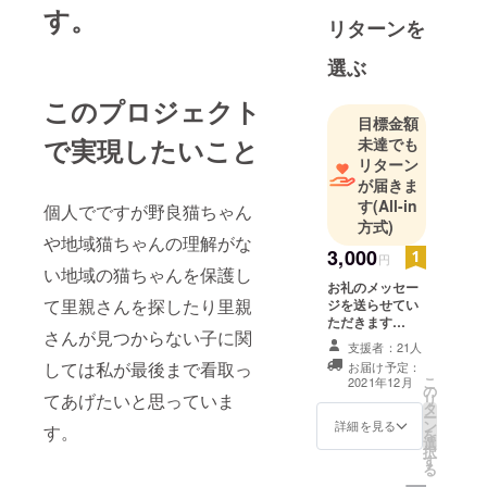
す。
リターンを
選ぶ
このプロジェクト
目標金額
で実現したいこと
未達でも
リターン
が届きま
す
(All-in
個人でですが野良猫ちゃん
方式)
や地域猫ちゃんの理解がな
3,000
円
い地域の猫ちゃんを保護し
お礼のメッセー
て里親さんを探したり里親
ジを送らせてい
ただきます
さんが見つからない子に関
(*^^*) お願いい
支援者：21人
たします( ^-^)ノ
しては私が最後まで看取っ
お届け予定：
∠※。.:*:・'°☆
こ
2021年12月
の
てあげたいと思っていま
リ
タ
ー
ン
詳細を見る
す。
を
選
択
す
る