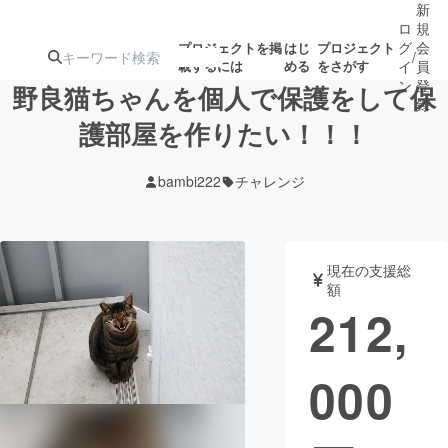
新
ロ
規
グ
会
プロジェクトを掲
はじ
プロジェクト
/
載するには
める
をさがす
イ
員
ン
登
野良猫ちゃんを個人で保護をして保
録
護部屋を作りたい！！！
人気のプロ
注目のリ
注目の新着プロ
募集終了が近いプ
もうすぐ公開
bambi222
チャレンジ
ジェクト
ターン
ジェクト
ロジェクト
されます
アート・写真
音楽
現在の支援総
額
212,
テクノロジー・ガジェット
ゲーム・サ
000
映像・映画
書籍・雑誌
ビジネス・起業
チャレンジ