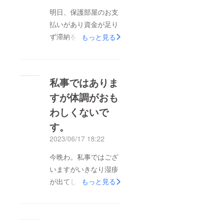
明日、保護部屋のお支
払いがあり資金が足り
ず滞納をしてしまった
もっと見る
ので2ヶ月分が引かれ
ます。今現在3万5千円
程のご支援があつまっ
私事ではありま
ていますが2ヶ月分で
すが体調がおも
すと1ヶ月7万6千円×2
わしくないで
で15万2千円になりま
す。体調はまだ悪いで
す。
すが少しずつ仕事にも
2023/06/17 18:22
復帰していましてご支
今晩わ。私事ではござ
援もいただいている方
いますがいきなり湿疹
もいますm(__)mスマ
が出てしまい呼吸も苦
もっと見る
ホも明日の明朝には止
しくなり熱がでてし
まるのでそれまでにご
まって凄く辛くなり本
協力をいただける方い
来ならば自分にお金を