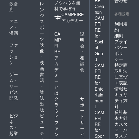
辛くなってしまって毎
RE
合わせ
ノウハウを無
飲食
レ
Crea
日毎日涙が止まりませ
料で学ぼう
店
ン
tion
各種規定
CAMPFIRE
ジ
ん。不甲斐ないですが
CAM
アカデミー
アニ
ス
すみません&lt;(_
利用規
PFI
メ・
ポ
約
RE
_)&gt;
漫画
ー
CA
説
細則
for
ツ
MP
明
プライ
Soci
ファ
映
FI
会
バシー
al
ッ
像
RE
・
ポリ
Goo
ショ
・
ア
相
シー
d
ン
映
カ
談
特定商
CAM
画
デ
会
取引法
PFI
ゲー
書
ミ
に基づ
RE
ム・
籍
ー
く表記
for
サー
・
と
情報セ
Ente
ビス
雑
は
キュリ
rtain
開発
誌
ク
サ
ティ方
men
出
ラ
ポ
針
t
版
ウ
ー
反社基
CAM
ビジ
ビ
ド
ト
本方針
PFI
ネ
ュ
フ
サ
カスタ
RE
ス・
ー
ァ
ー
マーハ
for
起業
テ
ン
ビ
ラスメ
Spor