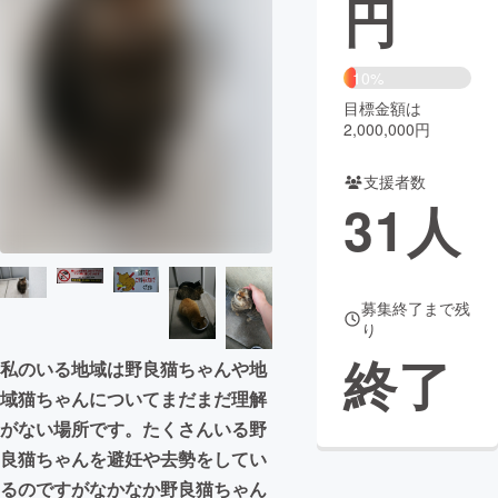
円
まちづくり・地域活性化
10%
目標金額は
CAMPFIRE for Social Good
CAMPFIRE Creation
2,000,000円
CAMPFIREふるさと納税
machi-ya
コミュニティ
支援者数
31
人
募集終了まで残
り
終了
私のいる地域は野良猫ちゃんや地
域猫ちゃんについてまだまだ理解
がない場所です。たくさんいる野
良猫ちゃんを避妊や去勢をしてい
るのですがなかなか野良猫ちゃん