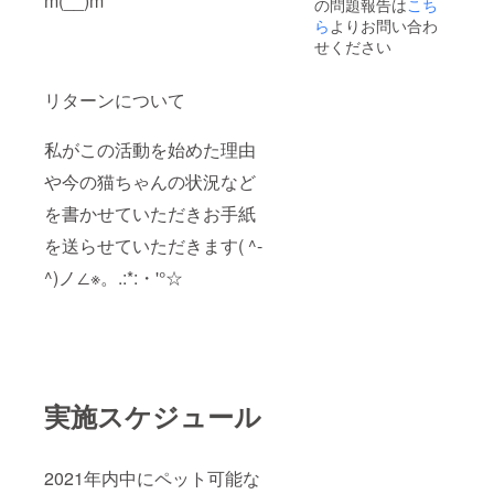
m(__)m
の問題報告は
こち
ら
よりお問い合わ
せください
リターンについて
私がこの活動を始めた理由
や今の猫ちゃんの状況など
を書かせていただきお手紙
を送らせていただきます( ^-
^)ノ∠※。.:*:・'°☆
実施スケジュール
2021年内中にペット可能な