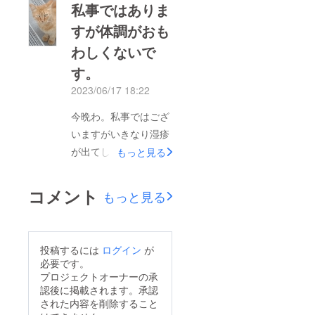
らっしゃいましたらよ
私事ではありま
使う余裕はなく病院に
ろしくお願いしたいい
すが体調がおも
は行かないのですが命
たしますm(__)m先延
わしくないで
に関わるかもしれない
ばしにはできませんの
からと母や知人に言わ
す。
で明日で決まります。
れ仕方なく病院へ行き
緊急ですm(__)m申し
2023/06/17 18:22
ました。アレルギーは
訳ありませんがどうか
今晩わ。私事ではござ
出たことないのですが
助けてください&lt;(_
いますがいきなり湿疹
口にしたものかもしれ
_)&gt;私もご飯を食べ
が出てしまい呼吸も苦
もっと見る
ないという事、ストレ
ずに頑張りますのでど
しくなり熱がでてし
スもあると言われまし
うかよろしくお願いい
まって凄く辛くなり本
た。アナフィラキシー
コメント
もっと見る
たしますm(__)m
来ならば自分にお金を
ですぐ亡くなる方もい
使う余裕はなく病院に
らっしゃるようですが
は行かないのですが命
私はアナフィラキシー
投稿するには
ログイン
が
に関わるかもしれない
手前でした。病院代も
必要です。
からと母や知人に言わ
プロジェクトオーナーの承
かかってしまいお薬も
認後に掲載されます。承認
れ仕方なく病院へ行き
もらってしまって本当
された内容を削除すること
ました。アレルギーは
にしんどくて。なぜか