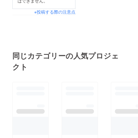
はできません。
出たことないのですが
本当に辛くても体が動
※投稿する際の注意点
口にしたものかもしれ
く限り猫ちゃん達の事
ないという事、ストレ
だけはしっかりしない
スもあると言われまし
とと思い活動させてい
た。アナフィラキシー
ただいています。すぐ
ですぐ亡くなる方もい
には治らずひいてはま
らっしゃるようですが
た湿疹がでて痒くなり
同じカテゴリーの人気プロジェ
私はアナフィラキシー
熱くなりを何度も繰り
クト
手前でした。病院代も
返すようでまだその途
かかってしまいお薬も
中です。熱っぽさは
もらってしまって本当
ずっとあり耳がとおく
にしんどくて。なぜか
体もずっとだるいで
本当に辛くても体が動
す。猫ちゃん達には関
く限り猫ちゃん達の事
係のないことです。あ
だけはしっかりしない
まりにも治らず酷いよ
とと思い活動させてい
うでしたら病院に通わ
ただいています。すぐ
なくてはならないので
には治らずひいてはま
すがつい先日、1回目