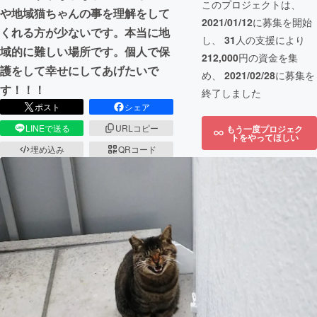
このプロジェクトは、
や地域猫ちゃんの事を理解をして
2021/01/12
に募集を開始
くれる方が少ないです。本当に地
し、
31
人の支援により
域的に難しい場所です。個人で保
212,000
円の資金を集
護をして幸せにしてあげたいで
め、
2021/02/28
に募集を
す！！！
終了しました
ポスト
シェア
LINEで送る
URLコピー
もう一度プロジェク
トをやってほしい
埋め込み
QRコード