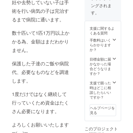
妊や去勢していない子は手
ングされま
術を行い病気の子は完治す
す。
るまで病院に通います。
支援に関するよ
数十匹いて1匹1万円以上か
くある質問
手数料はいく
かる為、金額はまだわかり
らかかります
ません。
か？
目標金額に届
保護した子達のご飯や病院
かなかった場
合どうなりま
代、必要なものなどを調達
すか？
します。
支援で困った
時はどこに相
談したらいい
1度だけではなく継続して
ですか？
行っていくため資金はたく
ヘルプページを
さん必要になります。
見る
よろしくお願いいたします
このプロジェクト