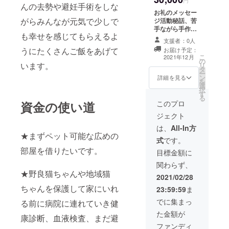
んの去勢や避妊手術をしな
でできませんが
お礼のメッセー
お手紙はちゃん
がらみんなが元気で少しで
ジ活動秘話、苦
と書かせていた
手ながら手作り
だきますのでよ
も幸せを感じてもらえるよ
でキーホルダー
ろしくお願いい
支援者：0人
をお礼の品とし
たします( ^-^)ノ
うにたくさんご飯をあげて
お届け予定：
て送らせていた
こ
∠※。.:*:・'°☆
2021年12月
の
だきます(*^^*)
います。
リ
タ
よろしくお願い
ー
ン
いたします( ^-^)
詳細を見る
を
選
ノ∠※。.:*:・'°☆
択
す
る
資金の使い道
このプロ
ジェクト
は、
All-In方
★まずペット可能な広めの
式
です。
部屋を借りたいです。
目標金額に
関わらず、
★野良猫ちゃんや地域猫
2021/02/28
ちゃんを保護して家にいれ
23:59:59
ま
でに集まっ
る前に病院に連れていき健
た金額が
康診断、血液検査、まだ避
ファンディ