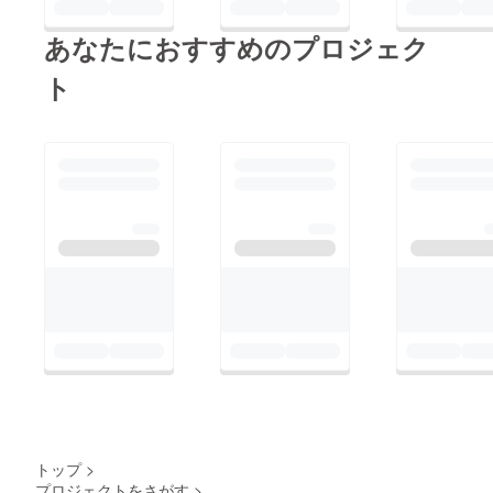
た湿疹がでて痒くなり
の通院に行ってきまし
あなたにおすすめのプロジェク
熱くなりを何度も繰り
た。まだ治ってはいな
返すようでまだその途
ト
いので様子見です。猫
中です。熱っぽさは
ちゃん達の活動は今ま
ずっとあり耳がとおく
で通り頑張りたいです
体もずっとだるいで
m(__)mだた毎月の活
す。猫ちゃん達には関
動費用がなかなかうま
係のないことです。あ
く回らずその事を毎日
まりにも治らず酷いよ
考えてしまいます&lt;
うでしたら病院に通わ
(_ _)&gt;猫ちゃん達の
なくてはならないので
活動はしっかりとさせ
すがつい先日、1回目
ていただいています
の通院に行ってきまし
m(__)m皆様には申し
た。まだ治ってはいな
訳ありませんが猫ちゃ
いので様子見です。猫
ん達を応援してくださ
ちゃん達の活動は今ま
いませんでしょうか
で通り頑張りたいです
m(__)m&lt;(_ _)&gt;ク
トップ
>
m(__)mだた毎月の活
プロジェクトをさがす
>