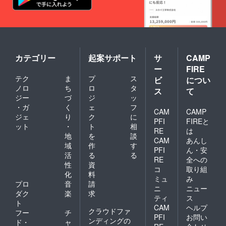
も猫ちゃん達を守り活
と光熱費になります。
動をさせていてだきま
76000円×2ヶ月＝
すのでどうか皆様
152000円光熱費が
m(__)mご協力をよろ
×3ヶ月で約50000円特
しくお願い致します
カテゴリー
起案サポート
サ
CAMP
に電気代が高いです。
(;_;)m(__)m体も心も
ー
FIRE
早急に支払いをしない
辛くなってしまって毎
テク
ま
プ
ス
ビ
につい
と今度は本当に出てい
ノロ
ち
ロ
タ
日毎日涙が止まりませ
ス
て
ジー
づ
ジ
ッ
かなくてはなりませ
ん。不甲斐ないですが
・ガ
く
ェ
フ
CAM
CAMP
ん。体調が戻り次第、
すみません&lt;(_
ジェ
り
ク
に
PFI
FIREと
私も仕事を頑張りま
ット
・
ト
相
_)&gt;
RE
は
地
を
談
す！！私の命に変えて
CAM
あんし
域
作
す
PFI
ん・安
も猫ちゃん達を守り活
活
る
る
RE
全への
動をさせていてだきま
性
資
コ
取り組
化
料
すのでどうか皆様
ミュ
み
プロ
音
請
ニ
ニュー
m(__)mご協力をよろ
ダク
楽
求
ティ
ス
しくお願い致します
ト
CAM
ヘルプ
クラウドファ
フー
チ
(;_;)m(__)m体も心も
PFI
お問い
ンディングの
ド・
ャ