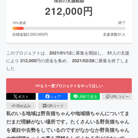
現在の支援総額
212,000
円
終了
10
%達成
目標金額
2,000,000
円
支援者数
31
人
このプロジェクトは、
2021/01/12
に募集を開始し、
31
人の支援
により
212,000
円の資金を集め、
2021/02/28
に募集を終了しま
した
もう一度プロジェクトをやってほしい
ポスト
シェア
LINEで送る
URLコピー
埋め込み
QRコード
私のいる地域は野良猫ちゃんや地域猫ちゃんについてま
だまだ理解がない場所です。たくさんいる野良猫ちゃん
を避妊や去勢をしているのですがなかなか野良猫ちゃん