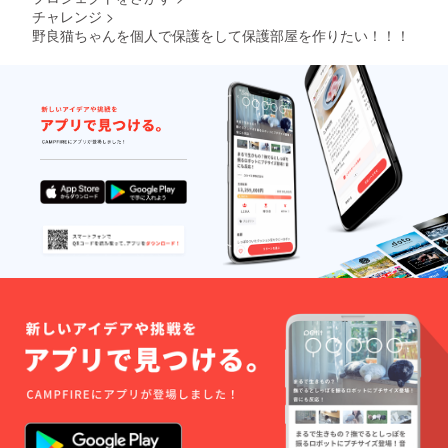
ラファンも振り込みが
チャレンジ
>
動費用がなかなかうま
だいぶ先になり毎月、
野良猫ちゃんを個人で保護をして保護部屋を作りたい！！！
く回らずその事を毎日
保護部屋の資金や光熱
考えてしまいます&lt;
費も滞納してしまって
(_ _)&gt;猫ちゃん達の
います&lt;(_ _)&gt;早
活動はしっかりとさせ
急に必要で足りません
ていただいています
費用は保護部屋の家賃
m(__)m皆様には申し
と光熱費になります。
訳ありませんが猫ちゃ
76000円×2ヶ月＝
ん達を応援してくださ
152000円光熱費が
いませんでしょうか
×3ヶ月で約50000円特
m(__)m&lt;(_ _)&gt;ク
に電気代が高いです。
ラファンも振り込みが
早急に支払いをしない
だいぶ先になり毎月、
と今度は本当に出てい
保護部屋の資金や光熱
かなくてはなりませ
費も滞納してしまって
ん。体調が戻り次第、
います&lt;(_ _)&gt;早
私も仕事を頑張りま
急に必要で足りません
す！！私の命に変えて
費用は保護部屋の家賃