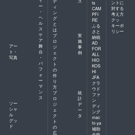
ィ
デ
ス
ントに
ts
ー
ィ
対する
CAM
・
ン
考え方
PFI
ヘ
グ
クッ
RE
ル
と
キーポ
ふる
ス
は
リシー
さと
ケ
プ
実
納税
ア
ロ
施
AD
アー
舞
ジ
事
FOR
ト・
台
ェ
例
ALL
写真
・
ク
HIO
パ
ト
KOS
フ
の
HI
ォ
作
JFA
ー
り
クラ
マ
方
ウド
ン
プ
統
ファ
ス
ロ
計
ン
ソー
ジ
デ
ディ
シャ
ェ
ー
ング
ル
ク
タ
mac
グッ
ト
hi-ya
ド
の
補助
広
金申