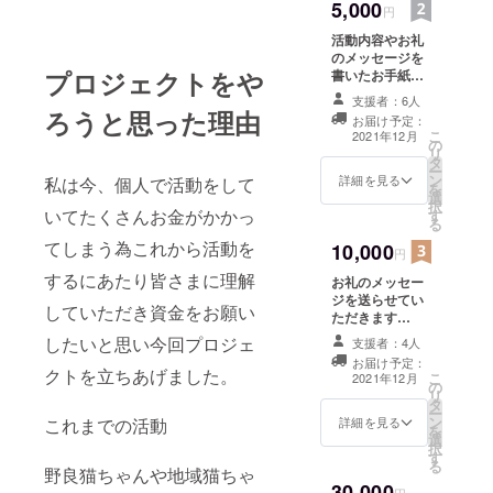
5,000
円
活動内容やお礼
のメッセージを
プロジェクトをや
書いたお手紙を
送らせていただ
支援者：6人
きます(*^^*) よ
ろうと思った理由
お届け予定：
ろしくお願いい
こ
2021年12月
の
たします( ^-^)ノ
リ
タ
∠※。.:*:・'°☆
ー
ン
詳細を見る
私は今、個人で活動をして
を
選
択
いてたくさんお金がかかっ
す
る
てしまう為これから活動を
10,000
円
するにあたり皆さまに理解
お礼のメッセー
ジを送らせてい
していただき資金をお願い
ただきます
(*^^*) 私の今ま
したいと思い今回プロジェ
支援者：4人
での活動など
お届け予定：
色々なお話しな
クトを立ちあげました。
こ
2021年12月
の
どを加えてこれ
リ
タ
からどうなって
ー
ン
これまでの活動
いきたいかなど
詳細を見る
を
選
を書いて送らせ
択
す
ていただきます
る
野良猫ちゃんや地域猫ちゃ
(^^) なにかを
30,000
作ったりは苦手
円