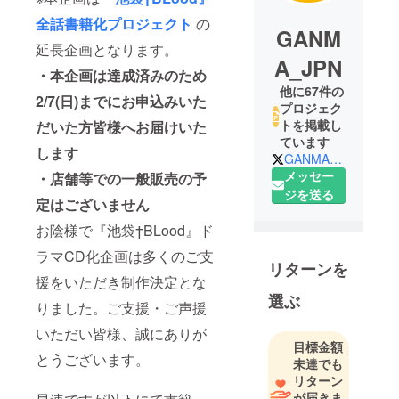
全話書籍化プロジェクト
の
GANM
延長企画となります。
A_JPN
・本企画は達成済みのため
他に67件の
2/7(日)までにお申込みいた
プロジェク
トを掲載し
だいた方皆様へお届けいた
ています
します
GANMA_JPN
メッセー
・店舗等での一般販売の予
ジを送る
定はございません
お陰様で『池袋†BLood』ド
ラマCD化企画は多くのご支
リターンを
援をいただき制作決定とな
選ぶ
りました。ご支援・ご声援
いただい皆様、誠にありが
目標金額
とうございます。
未達でも
リターン
が届きま