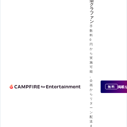
ク
ラ
フ
ァ
ン
手
数
料
0
円
か
ら
実
施
可
能
。
企
画
掲載
無料
か
ら
リ
タ
ー
ン
配
送
ま