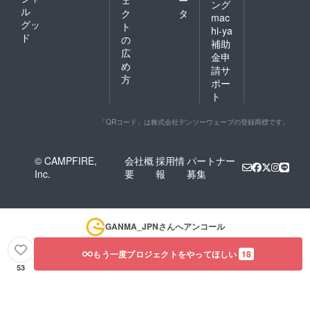
ング
ル
ク
タ
mac
グッ
ト
hi-ya
ド
の
補助
広
金申
め
請サ
方
ポー
ト
「QRコード」は株式会社デンソーウェーブの登録商標です。
© CAMPFIRE,
会社概
採用情
パートナー
Inc.
要
報
募集
GANMA_JPN
さんへアンコール
もう一度プロジェクトをやってほしい
18
53