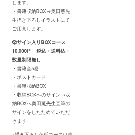
収納
します。
BOX 奥
田薫先
・書籍収納BOX→奥田薫先
生描き
生描き下ろしイラストにて
下ろし
イラス
ご用意します。
トにて
ご用意
しま
②サイン入りBOXコース
す。 ▼
収納
10,000円 税込・送料込・
BOXへ
のサイ
数量制限無し
ン 収納
BOXへ
・書籍全5巻
奥田薫
・ポストカード
先生直
筆のサ
・書籍収納BOX
インを
したた
・収納BOXへのサイン→収
めてい
ただき
納BOXへ奥田薫先生直筆の
ます。
サインをしたためていただ
きます。
※描き下ろし色紙コースは売