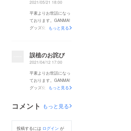
2021/05/21 18:00
願いいたします。尚、
平素よりお世話になっ
6/15(火)段階で未着で
ております。GANMA!
あったり、不備がござ
グッズ化事務局でござ
いましたら下記メール
もっと見る
います。▼ドラマCD
アドレスまでご連絡下
第2弾のお届け予定に
さい。GANMA!クラウ
ついてドラマCD第2弾
ドファンディング事務
誤植のお詫び
のお届けにつきまし
局：cf-
2021/04/12 17:00
て、制作の最終確認な
support@comicsmart.
どにお時間をいただい
co.jp※受付期限：2021
平素よりお世話になっ
ております。そのため
年12月末まで重ねてに
ております。GANMA!
お届け予定を5月発送
なりますが、この度の
グッズ化事務局でござ
もっと見る
から6月上旬発送予定
ご支援に心より御礼申
います。『池袋
に変更させていただき
し上げます。ありがと
†BLood』書籍におき
コメント
もっと見る
ます。当初の予定より
うございました！今後
まして誤植がございま
お時間をいただく形と
とも奥田薫とGANMA!
したことをご報告いた
なり大変恐れ入ります
をどうぞよろしくお願
します。 第1巻・24話
投稿するには
ログイン
が
が、今しばらくお待ち
いいたします。