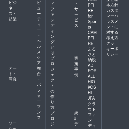
ビジ
ビ
ド
ト
本方針
PFI
ネ
ュ
フ
サ
カスタ
RE
ス・
ー
ァ
ー
マーハ
for
起業
テ
ン
ビ
ラスメ
Spor
ィ
デ
ス
ントに
ts
ー
ィ
対する
CAM
・
ン
考え方
PFI
ヘ
グ
クッ
RE
ル
と
キーポ
ふる
ス
は
リシー
さと
ケ
プ
実
納税
ア
ロ
施
AD
アー
舞
ジ
事
FOR
ト・
台
ェ
例
ALL
写真
・
ク
HIO
パ
ト
KOS
フ
の
HI
ォ
作
JFA
ー
り
クラ
マ
方
ウド
ン
プ
統
ファ
ス
ロ
計
ン
ソー
ジ
デ
ディ
シャ
ェ
ー