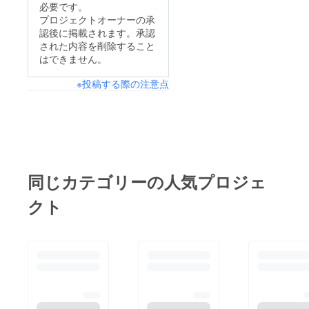
『夏休みだよ！お泊り
必要です。
いただけますと幸いで
編』4ページ3コマ目
プロジェクトオーナーの承
す。▼お届け先住所ご
認後に掲載されます。承認
「泡拭いて」は「泡吹
された内容を削除すること
確認のお願い（5/31
いて」の誤りです。読
はできません。
〆）発送に際しまし
者の皆様ならびに奥田
て、ご住所情報のご確
※投稿する際の注意点
薫先生にご迷惑おかけ
認をお願いいたしま
しましたことを謹んで
す。お申込みの際にご
お詫び申し上げ、ここ
住所情報を登録してい
に訂正いたしま
ただきましたが、念の
す。 尚、他なんらか
ためご住所情報に間違
の不備がございました
同じカテゴリーの人気プロジェ
いや建物情報の不足な
場合こちらの活動報告
クト
どが無いか、下記の方
にて追記を行わせてい
法にてご確認下さいま
ただきます。ご容赦く
せ。こちらの住所変更
ださい。また、引き続
につきまして、発送準
き未着であったり、破
備の関係上5/31(月)ま
損等の不備がございま
で受け付けております
したら下記メールアド
ので何卒ご対応のほど