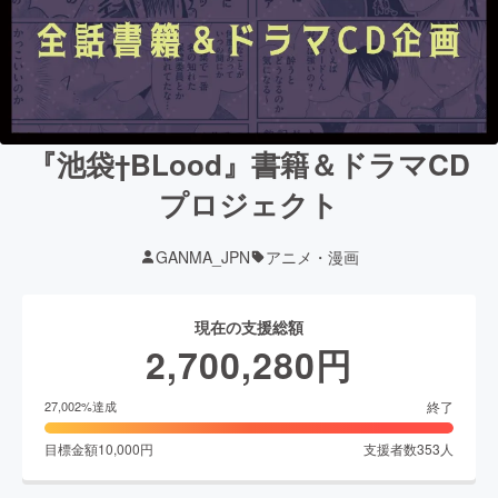
『池袋†BLood』書籍＆ドラマCD
プロジェクト
GANMA_JPN
アニメ・漫画
現在の支援総額
2,700,280
円
終了
27,002
%達成
目標金額
10,000
円
支援者数
353
人