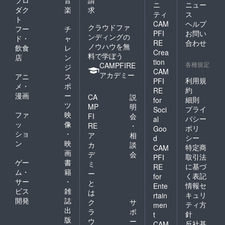
ニ
ニュー
ダク
楽
求
ティ
ス
ト
CAM
ヘルプ
クラウドファ
フー
チ
PFI
お問い
ンディングの
ド・
ャ
RE
合わせ
ノウハウを無
飲食
レ
Crea
料で学ぼう
店
ン
tion
各種規定
CAMPFIRE
ジ
CAM
アカデミー
アニ
ス
利用規
PFI
メ・
ポ
約
RE
漫画
ー
CA
説
細則
for
ツ
MP
明
プライ
Soci
ファ
映
FI
会
バシー
al
ッ
像
RE
・
ポリ
Goo
ショ
・
ア
相
シー
d
ン
映
カ
談
特定商
CAM
画
デ
会
取引法
PFI
ゲー
書
ミ
に基づ
RE
ム・
籍
ー
く表記
for
サー
・
と
情報セ
Ente
ビス
雑
は
キュリ
rtain
開発
誌
ク
サ
ティ方
men
出
ラ
ポ
針
t
版
ウ
ー
反社基
CAM