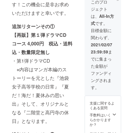
BOX ・
す。さ
このプロ
す！この機会に是非お求め
収納
らに書
ジェクト
BOXへ
籍収納
いただけますと幸いです。
のサイ
用の特
は、
All-In方
ン ▼書
製BOX
式
です。
籍全5巻
を用
追加リターンその①
全150話
意！書
目標金額に
までの
【再販】第１弾ドラマCD
籍表紙
関わらず、
約1,500
とBOX
ページ
コース 4,000円 税込・送料
は全て
2021/02/07
相当を
奥田薫
23:59:59
ま
込・数量限定無し
コミッ
先生描
ク文庫
き下ろ
でに集まっ
・第1弾ドラマCD
サイズ
しにて
た金額が
(A6)・
ご用意
※内容はマンガ本編のス
ペー
しま
ファンディ
パー
す！ ▼
トーリーを元とした『池袋
ングされま
バック
ポスト
形式(カ
女子高等学校の日常』『夏
カード
す。
バー無
奥田薫
だ！海だ！夏休みの思い
し)・全
先生描
5巻構成
き下ろ
支援に関するよ
出』そして、オリジナルと
にて全
し表紙
くある質問
て収録
イラス
なる『二階堂と高円寺の休
しま
手数料はいく
トをポ
す。さ
らかかります
スト
日』となります。
らに書
か？
カード
籍収納
にてご