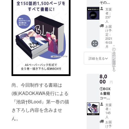
その②
トコメ
第2弾ド
ンタ
支援
ラマCD
リーの
者：
コース
合計50
237
4,000
分超え
人
円 税
のボ
お届
込・送
リュー
け予
料込・
定：
ムとな
2021
数量限
りま
年03
定無し
す。内
こ
月
・第2弾
の
容はマ
リ
ドラマ
タ
ンガ本
ー
CD ▼・
ン
編のス
詳細を見る
を
第2弾ド
選
トー
択
ラマCD
す
リーを
る
第1弾と
元とし
8,0
同様の
た『池
00
ボ
袋女子
円
尚、今回制作する書籍は
リュー
高等学
①BOX
ムでマ
校の日
(株)KADOKAWA発行による
＆書籍
ンガ本
常』
コース
編のス
『夏
『池袋†BLood』第一巻の描
8,000
トー
だ！海
支援
円 税
リーを
だ！夏
者：
き下ろし内容を含みませ
込・送
元にし
145
休みの
料込・
人
た内容
ん。
思い
数量制
にて制
お届
出』そ
限無し
け予
作を進
して、