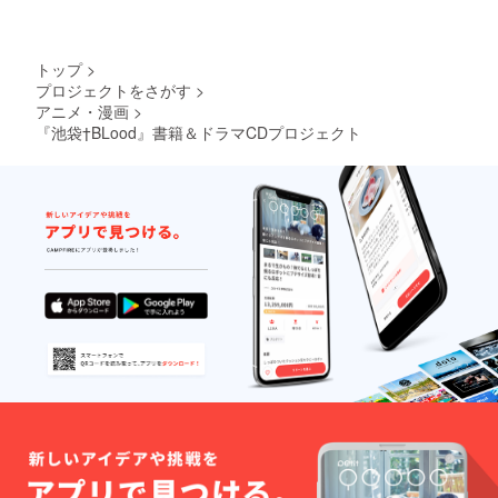
す。・お届け先が戸建
て住宅で、表札のお名
前と支援者様のお名前
トップ
>
とが異なる方┗住所の
プロジェクトをさがす
>
アニメ・漫画
>
末尾に表札のお名前ま
『池袋†BLood』書籍＆ドラマCDプロジェクト
でご記入をお願いいた
します。 例）東京都
新宿区西新宿〇丁目〇
番〇号 （苗字）様方
どうぞよろしくお願い
いたします。