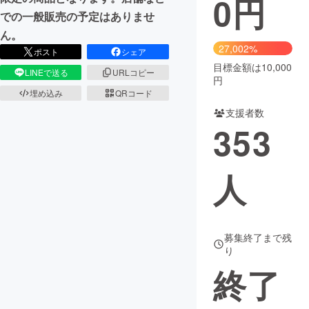
0
円
での一般販売の予定はありませ
まちづくり・地域活性化
ん。
27,002%
ポスト
シェア
目標金額は10,000
CAMPFIRE for Social Good
CAMPFIRE Creation
LINEで送る
URLコピー
円
CAMPFIREふるさと納税
machi-ya
コミュニティ
埋め込み
QRコード
支援者数
353
人
募集終了まで残
り
終了