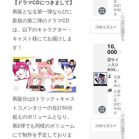
・書籍
定：
【ドラマCDにつきまして】
めてお
オリジ
2021
全5巻
りま
ナルと
年03
再販となる第一弾ならびに
・ポス
す。
なる
こ
月
トカー
の
『二階
リ
新規の第二弾のドラマCD
ド ・書
タ
堂と高
ー
籍収納
ン
詳細を見る
円寺の
は、以下のキャラクター・
を
BOX ▼
選
休日』
択
書籍全5
す
キャスト様にてお届けしま
となり
る
巻 全
ます。
10,
150話ま
す！
000
での約
円
1,500
②サイ
ページ
ン入り
相当を
BOX
コミッ
コース
ク文庫
支援
10,000
サイズ
者：
円 税
(A6)・
29人
込・送
ペー
お届
料込・
パー
け予
再販分は3トラック＋キャス
数量制
定：
バック
限無し
2021
形式(カ
トコメンタリーの合計50分
年03
・書籍
バー無
こ
月
全5巻
の
し)・全
超えのボリュームとなり、
リ
・ポス
タ
5巻構成
ー
トカー
第2弾でも同様のボリューム
ン
にて全
詳細を見る
を
ド ・書
選
て収録
択
にて制作を予定しておりま
籍収納
す
しま
る