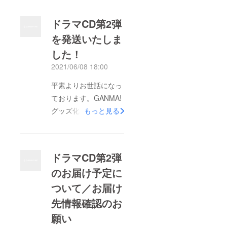
ドラマCD第2弾
を発送いたしま
した！
2021/06/08 18:00
平素よりお世話になっ
ております。GANMA!
グッズ化事務局でござ
もっと見る
います。▼ドラマCD
第2弾を発送いたしま
した！皆様、大変お待
ドラマCD第2弾
たせいたしました！ド
のお届け予定に
ラマCD第2弾の発送が
ついて／お届け
完了いたしました！明
日以降ポスト投函にて
先情報確認のお
お届け予定ですので、
願い
お受取りのご準備をお