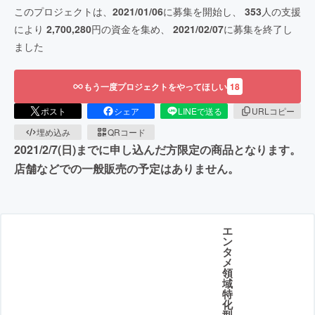
このプロジェクトは、
2021/01/06
に募集を開始し、
353
人の支援
により
2,700,280
円の資金を集め、
2021/02/07
に募集を終了し
ました
もう一度プロジェクトをやってほしい
18
ポスト
シェア
LINEで送る
URLコピー
埋め込み
QRコード
2021/2/7(日)までに申し込んだ方限定の商品となります。
店舗などでの一般販売の予定はありません。
エ
ン
タ
メ
領
域
特
化
型