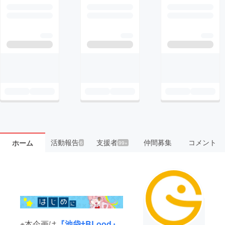
活動報告
支援者
仲間募集
コメント
ホーム
6
99+
※本企画は
『池袋†BLood』