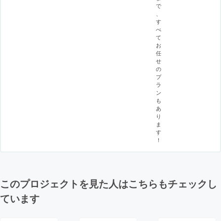
で
、
す
べ
て
お
任
せ
の
プ
ラ
ン
も
あ
り
ま
す
！
このプロジェクトを見た人はこちらもチェックし
ています