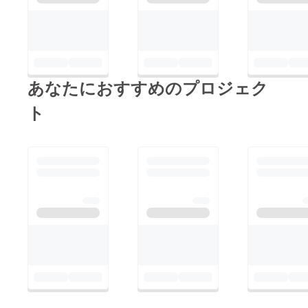
レスまでご連絡下さ
をお願い申し上げま
い。cf-
す。●ご住所の確認・
support@comicsmart.
変更方法①プロフィー
co.jp今後ともどうぞよ
ル画面ご支援一覧ペー
ろしくお願いいたしま
あなたにおすすめのプロジェク
ジを開く
す。
※https://camp-
ト
fire.jp/mypage/backer
s②『池袋♰BLood』プ
ロジェクト、『詳細を
開く』をクリック
③『お届け先』情報の
確認・変更！特にご確
認ください！・お届け
先がアパート・マン
ション等集合住宅の方
┗部屋番号までご記入
をお願いいたしま