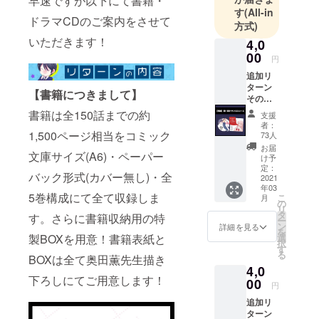
早速ですが以下にて書籍・
す
(All-in
ドラマCDのご案内をさせて
方式)
いただきます！
4,0
00
円
追加リ
ターン
【書籍につきまして】
その①
【再
書籍は全150話までの約
支援
販】第
者：
１弾ド
1,500ページ相当をコミック
73人
ラマCD
お届
文庫サイズ(A6)・ペーパー
コース
け予
4,000
定：
バック形式(カバー無し)・全
円 税
2021
年03
込・送
5巻構成にて全て収録しま
こ
月
料込・
の
リ
数量限
タ
す。さらに書籍収納用の特
ー
定無し
ン
詳細を見る
を
・第1弾
選
製BOXを用意！書籍表紙と
択
ドラマ
す
る
CD ▼第
BOXは全て奥田薫先生描き
4,0
1弾ドラ
下ろしにてご用意します！
マCD 3
00
円
トラッ
追加リ
ク＋
ターン
キャス