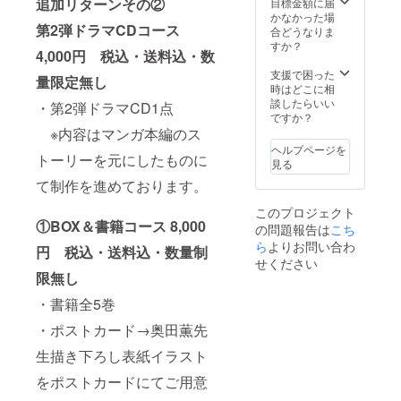
用の特
追加リターンその②
目標金額に届
用意し
製BOX
かなかった場
ます。
第2弾ドラマCDコース
を用
合どうなりま
▼書籍
意！書
すか？
収納
4,000円 税込・送料込・数
籍表紙
BOX 奥
とBOX
支援で困った
田薫先
量限定無し
は全て
時はどこに相
生描き
奥田薫
談したらいい
下ろし
・第2弾ドラマCD1点
先生描
ですか？
イラス
き下ろ
※内容はマンガ本編のス
トにて
しにて
ご用意
ヘルプページを
ご用意
トーリーを元にしたものに
しま
見る
しま
す。
て制作を進めております。
す！ ▼
ポスト
このプロジェクト
カード
①BOX＆書籍コース 8,000
の問題報告は
こち
奥田薫
先生描
ら
よりお問い合わ
円 税込・送料込・数量制
き下ろ
せください
し表紙
限無し
イラス
トをポ
・書籍全5巻
スト
・ポストカード→奥田薫先
カード
にてご
生描き下ろし表紙イラスト
用意し
ます。
をポストカードにてご用意
▼書籍