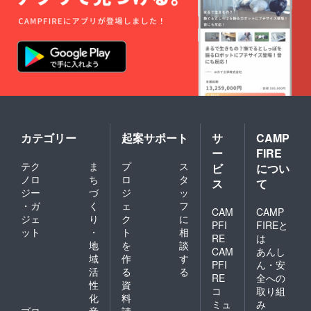
カテゴリー
起案サポート
サ
CAMP
ー
FIRE
テク
ま
プ
ス
ビ
につい
ノロ
ち
ロ
タ
ス
て
ジー
づ
ジ
ッ
・ガ
く
ェ
フ
CAM
CAMP
ジェ
り
ク
に
PFI
FIREと
ット
・
ト
相
RE
は
地
を
談
CAM
あんし
域
作
す
PFI
ん・安
活
る
る
RE
全への
性
資
コ
取り組
化
料
ミュ
み
プロ
音
請