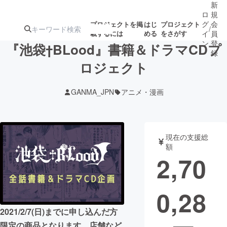
新
ロ
規
グ
会
プロジェクトを掲
はじ
プロジェクト
/
載するには
める
をさがす
イ
員
ン
登
『池袋†BLood』書籍＆ドラマCDプ
録
ロジェクト
人気のプロ
注目のリ
注目の新着プロ
募集終了が近いプ
もうすぐ公開
GANMA_JPN
アニメ・漫画
ジェクト
ターン
ジェクト
ロジェクト
されます
アート・写真
音楽
現在の支援総
額
2,70
テクノロジー・ガジェット
ゲーム・サ
0,28
映像・映画
書籍・雑誌
2021/2/7(日)までに申し込んだ方
ビジネス・起業
チャレンジ
限定の商品となります。店舗など