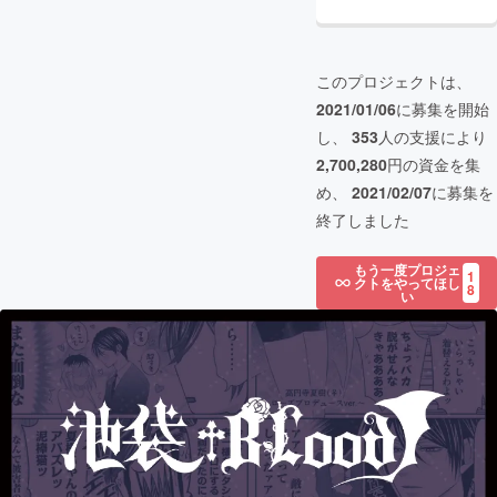
このプロジェクトは、
2021/01/06
に募集を開始
し、
353
人の支援により
2,700,280
円の資金を集
め、
2021/02/07
に募集を
終了しました
もう一度プロジェ
1
クトをやってほし
8
い