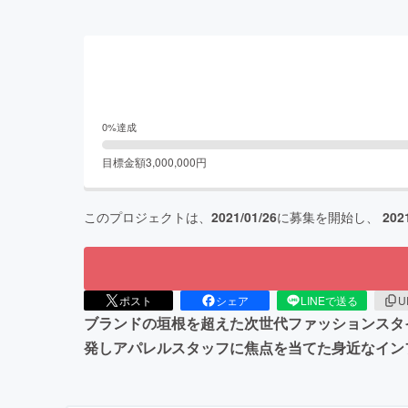
0
%達成
目標金額
3,000,000
円
このプロジェクトは、
2021/01/26
に募集を開始し、
202
ポスト
シェア
LINEで送る
U
ブランドの垣根を超えた次世代ファッションスタ
発しアパレルスタッフに焦点を当てた身近なイン