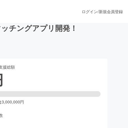
ログイン
/
新規会員登録
マッチングアプリ開発！
うすぐ公開されます
支援総額
プロダクト
円
ファッション
スポーツ
,000,000円
数
ア
ソーシャルグッド
人