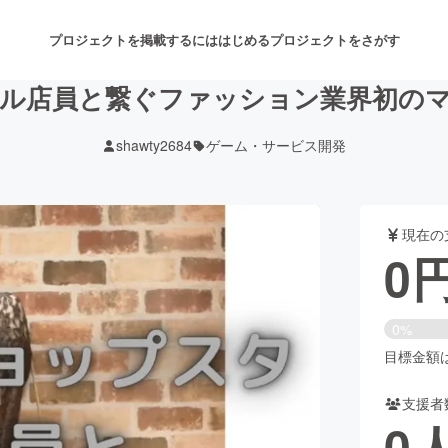
プロジェクトを掲載するには
はじめる
プロジェクトをさがす
ル店員と繋ぐファッション業界初の
shawty2684
ゲーム・サービス開発
注目のリターン
注目の新着プロジェクト
募集終了が近いプロジェクト
も
現在の
音楽
舞台・パフォーマンス
0
ゲーム・サービス開発
フード・飲食店
0%
書籍・雑誌出版
アニメ・漫画
目標金額は3
支援者
チャレンジ
ビューティー・ヘルスケ
0