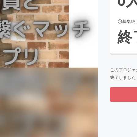
募集終
CAMPFIRE for Social Good
CAMPFIRE Creation
終
CAMPFIREふるさと納税
machi-ya
コミュニティ
このプロジェ
終了しました