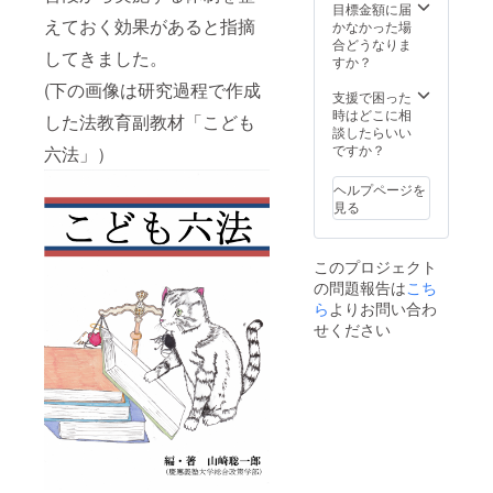
スト
目標金額に届
カード
えておく効果があると指摘
かなかった場
です）
合どうなりま
してきました。
・調査
すか？
報告会
(下の画像は研究過程で作成
出席権
支援で困った
時はどこに相
した法教育副教材「こども
談したらいい
ですか？
六法」）
ヘルプページを
見る
このプロジェクト
の問題報告は
こち
ら
よりお問い合わ
せください