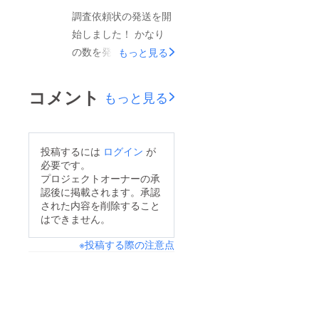
調査依頼状の発送を開
始しました！ かなり
の数を発送しました
もっと見る
が、本番はこれか
ら・・・最悪の場合は
コメント
もっと見る
一つも調査に応じても
らえないという可能性
も十分にあり得ますの
投稿するには
ログイン
が
で、そうしたら追加で
必要です。
依頼状を発送しなけれ
プロジェクトオーナーの承
認後に掲載されます。承認
ばなりません。 必ず
された内容を削除すること
や本調査を成功させる
はできません。
ため、皆様のご支援を
※投稿する際の注意点
お待ちしております！