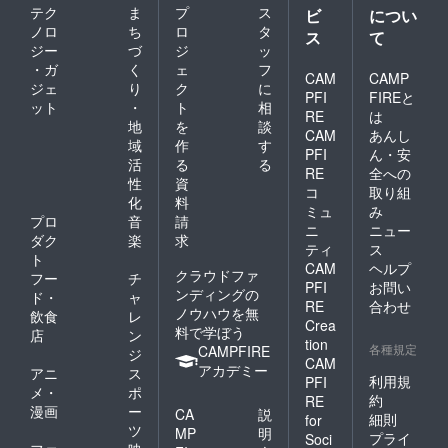
テク
ま
プ
ス
ビ
につい
ノロ
ち
ロ
タ
ス
て
ジー
づ
ジ
ッ
・ガ
く
ェ
フ
CAM
CAMP
ジェ
り
ク
に
PFI
FIREと
ット
・
ト
相
RE
は
地
を
談
CAM
あんし
域
作
す
PFI
ん・安
活
る
る
RE
全への
性
資
コ
取り組
化
料
ミュ
み
プロ
音
請
ニ
ニュー
ダク
楽
求
ティ
ス
ト
CAM
ヘルプ
クラウドファ
フー
チ
PFI
お問い
ンディングの
ド・
ャ
RE
合わせ
ノウハウを無
飲食
レ
Crea
料で学ぼう
店
ン
tion
各種規定
CAMPFIRE
ジ
CAM
アカデミー
アニ
ス
利用規
PFI
メ・
ポ
約
RE
漫画
ー
CA
説
細則
for
ツ
MP
明
プライ
Soci