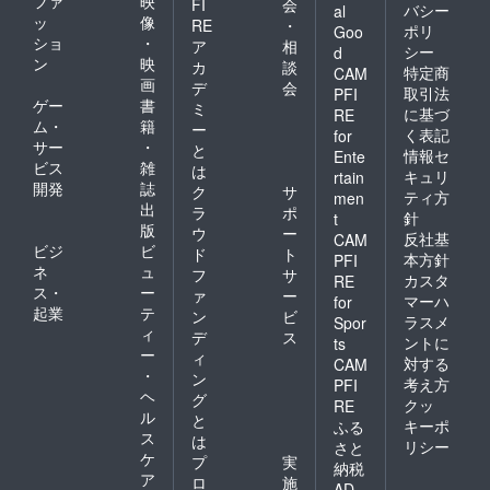
ファ
映
FI
会
バシー
al
ッ
像
RE
・
ポリ
Goo
ショ
・
ア
相
シー
d
ン
映
カ
談
特定商
CAM
画
デ
会
取引法
PFI
ゲー
書
ミ
に基づ
RE
ム・
籍
ー
く表記
for
サー
・
と
情報セ
Ente
ビス
雑
は
キュリ
rtain
開発
誌
ク
サ
ティ方
men
出
ラ
ポ
針
t
版
ウ
ー
反社基
CAM
ビジ
ビ
ド
ト
本方針
PFI
ネ
ュ
フ
サ
カスタ
RE
ス・
ー
ァ
ー
マーハ
for
起業
テ
ン
ビ
ラスメ
Spor
ィ
デ
ス
ントに
ts
ー
ィ
対する
CAM
・
ン
考え方
PFI
ヘ
グ
クッ
RE
ル
と
キーポ
ふる
ス
は
リシー
さと
ケ
プ
実
納税
ア
ロ
施
AD