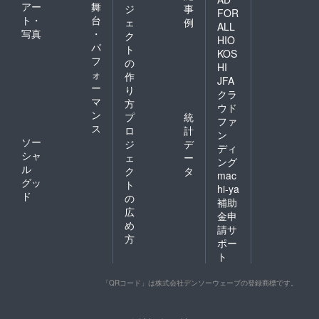
アー
舞
ジ
事
FOR
ト・
台
ェ
例
ALL
写真
・
ク
HIO
パ
ト
KOS
フ
の
HI
ォ
作
JFA
ー
り
クラ
マ
方
ウド
ン
プ
統
ファ
ス
ロ
計
ン
ソー
ジ
デ
ディ
シャ
ェ
ー
ング
ル
ク
タ
mac
グッ
ト
hi-ya
ド
の
補助
広
金申
め
請サ
方
ポー
ト
「QRコード」は株式会社デンソーウェーブの登録商標です。