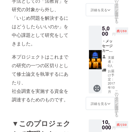
の
手法としての「法教育」を
リ
三年生時に
タ
ー
研究の対象から外し、
英国オック
ン
詳細を見る
を
選
スフォード
択
「いじめ問題を解決するに
す
る
大学への短
はどうしたらいいのか」を
5,0
期留学プロ
残り50
00
円
中心課題として研究をして
グラムに参
・メッ
加
きました。
セージ
政治教育へ
カード
の演劇的手
（山崎
本プロジェクトはこれまで
支援
が撮影
法の導入方
者：
した写
の研究の一つの区切りとし
0人
法を学び、
真を用
お届
て修士論文を執筆するにあ
いたポ
単位を取
け予
スト
定：
得。
たり、
カード
2017
年10
です）
社会調査を実施する資金を
こ
月
・調査
現在一橋大
の
リ
報告会
タ
調達するためのものです。
学大学院社
ー
出席権
ン
詳細を見る
を
会学研究科
選
択
す
修士課程在
る
籍
10,
▼このプロジェク
残り30
慶應義塾大
000
円