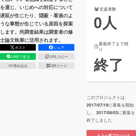
を通じ、いじめへの対応について
支援者数
まちづくり・地域活性化
0
人
遅延が生じたり、隠蔽・看過のよ
うな事態が生じている原因を探索
CAMPFIRE for Social Good
CAMPFIRE Creation
します。尚調査結果は調査者の修
CAMPFIREふるさと納税
machi-ya
コミュニティ
士論文執筆に活用されます。
募集終了まで残
ポスト
シェア
り
終了
LINEで送る
URLコピー
埋め込み
QRコード
このプロジェクトは、
2017/07/19
に募集を開始
し、
2017/08/03
に募集を
終了しました
もう一度プロジェク