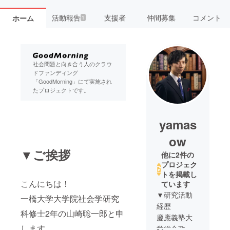
活動報告
支援者
仲間募集
コメント
ホーム
1
社会問題と向き合う人のクラウ
ドファンディング
「GoodMorning」にて実施され
たプロジェクトです。
yamas
ow
▼ご挨拶
他に2件の
プロジェク
トを掲載し
こんにちは！
ています
▼研究活動
一橋大学大学院社会学研究
経歴
科修士2年の山崎聡一郎と申
慶應義塾大
します。
学総合政策