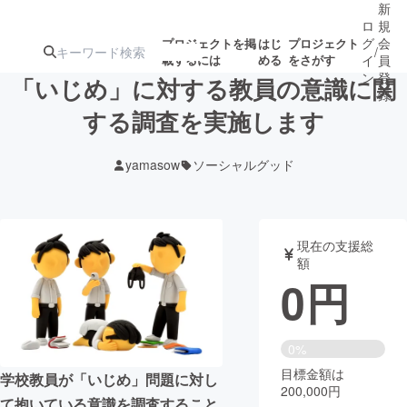
新
ロ
規
グ
会
プロジェクトを掲
はじ
プロジェクト
/
載するには
める
をさがす
イ
員
ン
登
「いじめ」に対する教員の意識に関
録
する調査を実施します
人気のプロ
注目のリ
注目の新着プロ
募集終了が近いプ
もうすぐ公開
yamasow
ソーシャルグッド
ジェクト
ターン
ジェクト
ロジェクト
されます
アート・写真
音楽
現在の支援総
額
0
円
テクノロジー・ガジェット
ゲーム・サ
映像・映画
書籍・雑誌
0%
目標金額は
学校教員が「いじめ」問題に対し
200,000円
ビジネス・起業
チャレンジ
て抱いている意識を調査すること