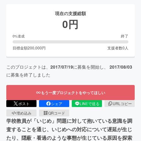
現在の支援総額
0
円
終了
0
%達成
目標金額
200,000
円
支援者数
0
人
このプロジェクトは、
2017/07/19
に募集を開始し、
2017/08/03
に募集を終了しました
もう一度プロジェクトをやってほしい
ポスト
シェア
LINEで送る
URLコピー
埋め込み
QRコード
学校教員が「いじめ」問題に対して抱いている意識を調
査することを通じ、いじめへの対応について遅延が生じ
たり、隠蔽・看過のような事態が生じている原因を探索