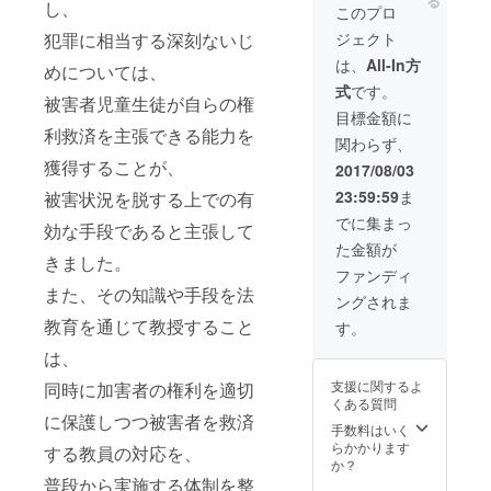
る
うえで
し、
ご招待
トとして出
このプロ
決定し
・メッ
演。
ジェクト
犯罪に相当する深刻ないじ
ます。
セージ
内容に
カード
は、
All-In方
めについては、
ついて
（山崎
式
です。
も相談
が撮影
被害者児童生徒が自らの権
可で
した写
目標金額に
す。費
真を用
利救済を主張できる能力を
関わらず、
用はご
いたポ
自身で
獲得することが、
スト
2017/08/03
ご負担
カード
23:59:59
ま
被害状況を脱する上での有
下さ
です）
い。 ・
・調査
でに集まっ
効な手段であると主張して
10月26
報告会
た金額が
日
出席権
きました。
（夜）
ファンディ
開催の
また、その知識や手段を法
ングされま
リサイ
タルに
教育を通じて教授すること
す。
ご招待
は、
・メッ
セージ
支援に関するよ
同時に加害者の権利を適切
カード
くある質問
（山崎
に保護しつつ被害者を救済
が撮影
手数料はいく
した写
らかかります
する教員の対応を、
真を用
か？
いたポ
普段から実施する体制を整