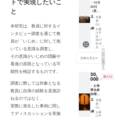
トで実現したいこ
学SFC研究
・10月
所所員
26日
と
（夜）
法と教育学
開催の
支援
会正会員、
リサイ
者：
タルに
日本学生法
0人
本研究は、教員に対するイ
ご招待
お届
教育連合会
（画像
け予
ンタビュー調査を通じて教
正会員
は前回
定：
開催の
2017
員が「いじめ」に対して抱
年10
デュオ
▼音楽活動
こ
月
いている意識を調査し、
リサイ
の
リ
経歴
タルの
タ
ー
その意識がいじめの隠蔽や
もので
ン
詳細を見る
高校生時よ
を
す） ・
選
看過の原因となっている可
り10年の男
択
メッ
す
る
セージ
声合唱キャ
能性を検証するものです。
30,
カード
リアを積
残り10
（山崎
000
円
む。
が撮影
調査に際しては対象となる
・お食
した写
各種コン
事会参
教員に自身の経験を直接訪
真を用
クールで受
加権
いたポ
ねるのではなく、
（グ
賞経験があ
スト
支援
ルー
カード
者：
るほか、国
実際に発生した事例に関し
プ） →
です）
0人
内外のTV出
会場は
・調査
お届
てディスカッションを実施
東京・
報告会
演・著名
け予