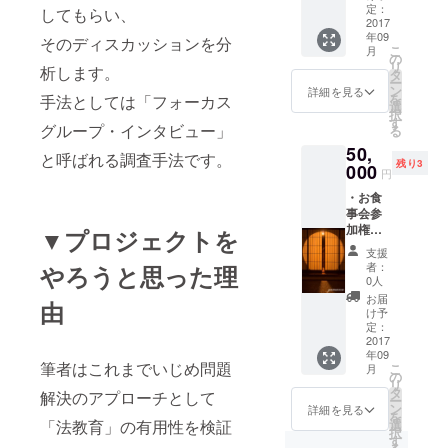
京都・
出席権
定：
してもらい、
アーティス
大阪近
2017
年09
トとの共
郊とさ
そのディスカッションを分
こ
月
せてい
の
演、新作初
リ
析します。
ただき
タ
演参加等の
ー
ます。
ン
詳細を見る
を
手法としては「フォーカス
会場と
経験を積
選
択
日程は
す
む。
グループ・インタビュー」
る
相談の
声楽を井上
50,
うえで
と呼ばれる調査手法です。
残り3
決定し
000
雅人、宇都
円
ます。
宮直高に師
・お食
内容に
事会参
事。
ついて
加権
も相談
▼プロジェクトを
（個
可で
支援
2016年4月劇
別） →
す。費
者：
やろうと思った理
会場は
用はご
団四季
0人
東京・
自身で
お届
「ノートル
由
京都・
ご負担
け予
ダムの鐘」
大阪近
下さ
定：
郊とさ
2017
い。 ・
オーディ
年09
せてい
10月26
筆者はこれまでいじめ問題
ションに合
こ
月
ただき
日
の
リ
ます。
格。
（夜）
タ
解決のアプローチとして
ー
会場と
開催の
ン
詳細を見る
同作にクワ
を
日程は
リサイ
選
「法教育」の有用性を検証
択
イヤキャス
相談の
タルに
す