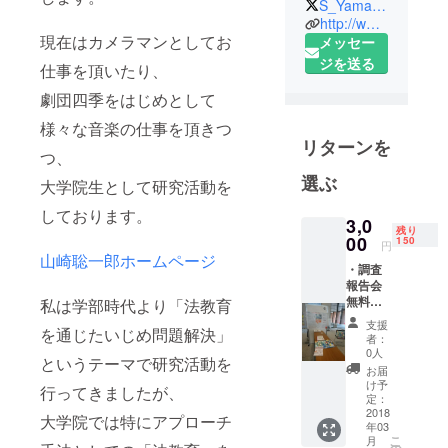
S_Yamasaki1026
学部卒業
http://www.yamasow.com/
現在はカメラマンとしてお
卒業時に学
メッセー
位記授与学
ジを送る
仕事を頂いたり、
部総代
劇団四季をはじめとして
優秀卒業プ
様々な音楽の仕事を頂きつ
ロジェクト
リターンを
選定
つ、
在学中に慶
選ぶ
大学院生として研究活動を
應義塾大学
しております。
より二年連
3,0
残り
続で研究奨
00
150
円
山崎聡一郎ホームページ
励金を受給
・調査
法教育副教
報告会
無料出
私は学部時代より「法教育
材「こども
席権
支援
六法」、法
を通じたいじめ問題解決」
者：
教育教材
0人
というテーマで研究活動を
「こども六
お届
け予
行ってきましたが、
法すごろ
定：
2018
く」を作成
大学院では特にアプローチ
年03
こ
月