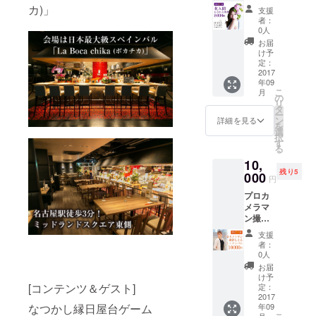
なれる
予約制
カ)」
支援
権利
※当日12
者：
あと5
時30分
0人
名！！
までに
お届
！ 浴衣
会場に
け予
姿の貴
お越し
定：
女に似
2017
いただ
年09
合うミ
ける方
こ
月
ニサイ
が対象
の
リ
ズの花
です
タ
ー
をお付
ン
詳細を見る
を
けしま
選
択
す♪ ※記
す
る
念撮影
10,
付 ※完
残り5
全事前
000
円
予約制
プロカ
※当日12
メラマ
時30分
ン撮影
までに
による
会場に
支援
ミニア
お越し
者：
ルバム
いただ
0人
貴方の
ける方
お届
写真を
が対象
け予
入れた
[コンテンツ＆ゲスト]
です
定：
記念ミ
2017
なつかし縁日屋台ゲーム
年09
ニアル
月