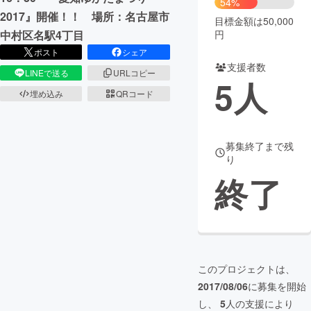
54%
2017』開催！！ 場所：名古屋市
目標金額は50,000
まちづくり・地域活性化
円
中村区名駅4丁目
ポスト
シェア
支援者数
CAMPFIRE for Social Good
CAMPFIRE Creation
LINEで送る
URLコピー
5
人
CAMPFIREふるさと納税
machi-ya
コミュニティ
埋め込み
QRコード
募集終了まで残
り
終了
このプロジェクトは、
2017/08/06
に募集を開始
し、
5
人の支援により