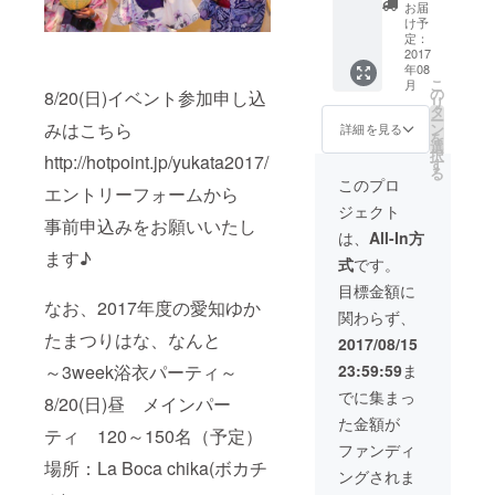
協賛の
お届
タイミ
け予
ングは
定：
自由に
2017
年08
選べま
こ
月
す。
の
8/20(日)イベント参加申し込
リ
（3day
タ
ー
sまたは
みはこちら
ン
詳細を見る
を
2018年
選
択
http://hotpoint.jp/yukata2017/
度のゆ
す
る
かたま
このプロ
エントリーフォームから
つり開
ジェクト
催時）
事前申込みをお願いいたし
※内容
は、
All-In方
は協賛
ます♪
式
です。
者様と
できる
目標金額に
ことを
なお、2017年度の愛知ゆか
関わらず、
一緒に
考えさ
たまつりはな、なんと
2017/08/15
せてい
23:59:59
ま
～3week浴衣パーティ～
ただき
ますの
でに集まっ
8/20(日)昼 メインパー
で、リ
た金額が
ターン
ティ 120～150名（予定）
を選択
ファンディ
する前
場所：La Boca chika(ボカチ
ングされま
に、必