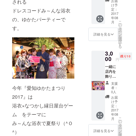
される
お届
で撮影
け予
した記
定：
ドレスコードみ～んな浴衣
念写真
2017
年08
の、ゆかたパーティーで
と共
こ
月
に！お
の
リ
す。
礼の
タ
ー
メール
ン
詳細を見る
を
をお送
選
択
りさせ
す
る
ていた
3,0
だきま
残り10
す♪
00
円
一緒に
店内を
飾り付
けでき
支援
る権利
今年『愛知ゆかたまつり
者：
※当日12
0人
時まで
2017』は
お届
に会場
け予
浴衣×なつかし縁日屋台ゲー
にお越
定：
しいた
2017
ム をテーマに
年08
だける
こ
月
方が対
の
み～んな浴衣で夏祭り（^Ｏ
リ
象です
タ
ー
ン
詳細を見る
^）
を
選