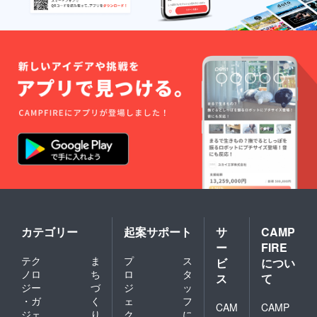
カテゴリー
起案サポート
サ
CAMP
ー
FIRE
テク
ま
プ
ス
ビ
につい
ノロ
ち
ロ
タ
ス
て
ジー
づ
ジ
ッ
・ガ
く
ェ
フ
CAM
CAMP
ジェ
り
ク
に