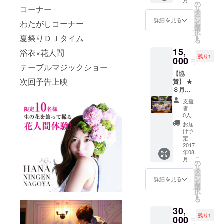
こ
バムを
の
コーナー
リ
お作り
タ
ー
します
ン
詳細を見る
わたがしコーナー
を
選
択
す
夏祭りＤＪタイム
る
15,
浴衣×花人間
残り1
000
円
テーブルマジックショー
【協
次回予告上映
賛】 ★
８月２
７日ゆ
支援
かた恋
者：
活パー
0人
ティの
お届
協賛
け予
※イタリ
定：
ア産プ
2017
年08
ロ
こ
月
シュー
の
リ
トを丸
タ
ー
ごと１
ン
詳細を見る
を
本お買
選
択
い上
す
る
げ！あ
30,
なたの
残り1
株が上
000
円