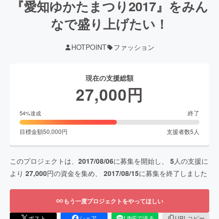
『愛知ゆかたまつり2017』をみん
なで盛り上げたい！
HOTPOINT
ファッション
現在の支援総額
27,000
円
終了
54
%達成
目標金額
50,000
円
支援者数
5
人
このプロジェクトは、
2017/08/06
に募集を開始し、
5
人の支援に
より
27,000
円の資金を集め、
2017/08/15
に募集を終了しました
もう一度プロジェクトをやってほしい
ポスト
シェア
LINEで送る
URLコピー