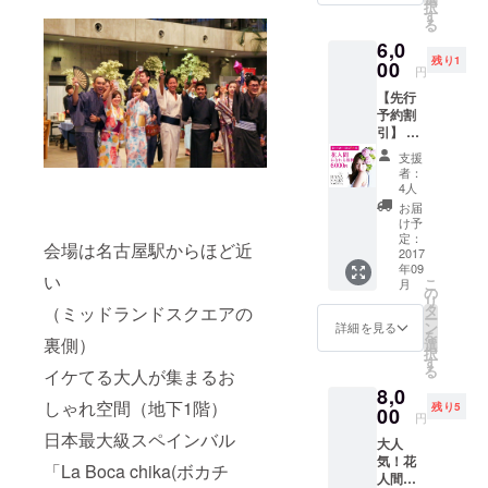
択
す
る
6,0
残り1
00
円
【先行
予約割
引】 大
人気！
支援
花人間
者：
になれ
4人
る権
お届
利 5名
け予
は先行
定：
会場は名古屋駅からほど近
予約割
2017
年09
引！！
い
こ
月
！ 浴衣
の
リ
姿の貴
タ
（ミッドランドスクエアの
ー
女に似
ン
詳細を見る
を
合うミ
裏側）
選
択
ニサイ
す
る
イケてる大人が集まるお
ズの花
8,0
をお付
しゃれ空間（地下1階）
残り5
けしま
00
円
す♪ ※記
日本最大級スペインバル
大人
念撮影
気！花
付 ※完
「La Boca chika(ボカチ
人間に
全事前