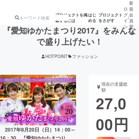
新
ロ
規
グ
会
プロジェクトを掲
はじ
プロジェクト
/
載するには
める
をさがす
イ
員
ン
登
『愛知ゆかたまつり2017』をみんな
録
で盛り上げたい！
人気のプロ
注目のリ
注目の新着プロ
募集終了が近いプ
もうすぐ公開
HOTPOINT
ファッション
ジェクト
ターン
ジェクト
ロジェクト
されます
アート・写真
音楽
現在の支援総
額
27,0
テクノロジー・ガジェット
ゲーム・サ
00
円
映像・映画
書籍・雑誌
2017年8月20日（日）14：00～
ビジネス・起業
チャレンジ
16：30 『愛知ゆかたまつり