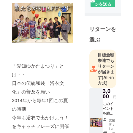
ジを送る
リターンを
選ぶ
目標金額
未達でも
「愛知ゆかたまつり」と
リターン
が届きま
は・・
す
(All-in
日本の伝統和装「浴衣文
方式)
3,0
化」の普及を願い
00
円
2014年から毎年1回この夏
このイ
の時期
ベント
を純粋
今年も浴衣で出かけよう！
に応援
支援
したい
者：
をキャッチフレーズに開催
※当日の
1人
会場内