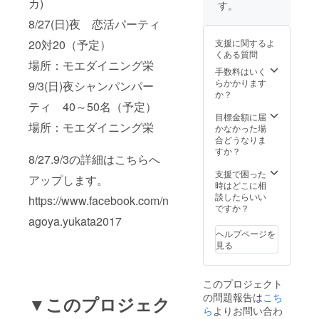
ず事前
カ)
す。
にメッ
8/27(日)夜 恋活パーティ
セージ
による
支援に関するよ
20対20（予定）
ご相談
くある質問
をお願
場所：モエダイニング栄
いしま
手数料はいく
す
らかかります
9/3(日)夜シャンパンパー
か？
ティ 40～50名（予定）
目標金額に届
場所：モエダイニング栄
かなかった場
合どうなりま
すか？
8/27.9/3の詳細はこちらへ
支援で困った
アップします。
時はどこに相
談したらいい
https://www.facebook.com/n
ですか？
agoya.yukata2017
ヘルプページを
見る
このプロジェクト
の問題報告は
こち
▼このプロジェク
ら
よりお問い合わ