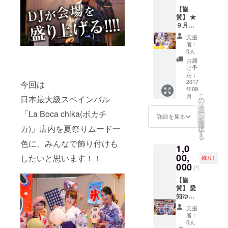
がりま
【協
す ※
賛】 ★
ご希望
９月３
があれ
日浴衣
ばPRタ
支援
でシャ
イムを
者：
ンパン
設けさ
0人
パー
せてい
お届
ティの
ただき
け予
協賛
ます
定：
※特大
2017
今回は
年09
ケーキ
こ
月
日本最大級スペインバル
お買い
の
リ
上げい
タ
ー
「La Boca chika(ボカチ
ただ
ン
詳細を見る
を
き、参
選
カ)」店内を夏祭りムード一
択
加者全
す
る
員に振
色に、みんなで飾り付けも
1,0
る舞え
ます
00,
したいと思います！！
残り1
※ご希望
000
円
があれ
ばPRタ
【協
イムを
賛】 愛
設けさ
知ゆか
せてい
たまつ
支援
ただき
りの協
者：
ます
賛 ※
0人