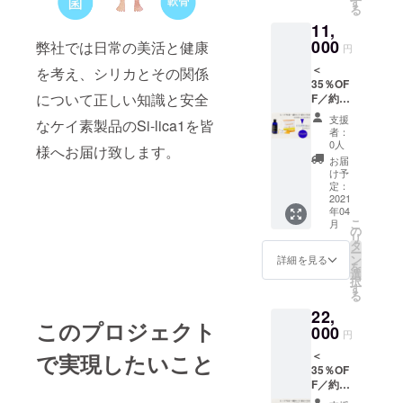
す
目標に美容
る
ろ、
11,
15％OF
系のサプリ
Fの
000
弊社では日常の美活と健康
メントや化
円
8,500円
粧品も開発
＜
を考え、シリカとその関係
（税
35％OF
込）に
しお客様の
について正しい知識と安全
F／約
てお届
ニーズに答
1ヶ月分
けいた
支援
なケイ素製品のSi-lica1を皆
＞ ★Si-
えるような
しま
者：
lica1（
す。 ※
0人
商品も製造
様へお届け致します。
シリカ
送料込
お届
しておりま
ワン）
み ※こ
け予
内容
ちらの
定：
す。
量：
2021
商品は
全ては永遠
年04
140mL
軽減税
こ
月
の美と、永
★リポ
率対象
の
リ
ナノC
のた
タ
遠の若さ、
ー
内容
め、税
ン
詳細を見る
永遠の健康
を
量：
率８％
選
択
75g(2.5
のためにお
となり
す
る
g×30袋)
ます。
客様と共に
22,
定価
このプロジェクト
歩んでいき
17,000
000
円
円（税
たいと考え
＜
で実現したいこと
込）の
ておりま
35％OF
とこ
F／約
す。
ろ、
2ヶ月分
35％OF