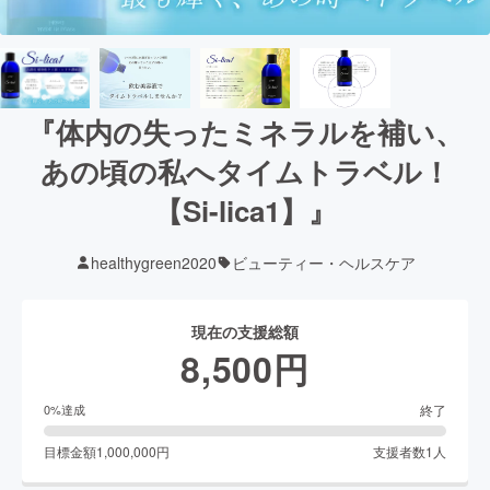
『体内の失ったミネラルを補い、
あの頃の私へタイムトラベル！
【Si-lica1】』
healthygreen2020
ビューティー・ヘルスケア
現在の支援総額
8,500
円
終了
0
%達成
目標金額
1,000,000
円
支援者数
1
人