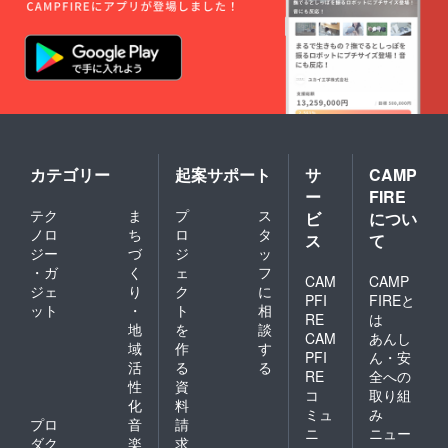
カテゴリー
起案サポート
サ
CAMP
ー
FIRE
テク
ま
プ
ス
ビ
につい
ノロ
ち
ロ
タ
ス
て
ジー
づ
ジ
ッ
・ガ
く
ェ
フ
CAM
CAMP
ジェ
り
ク
に
PFI
FIREと
ット
・
ト
相
RE
は
地
を
談
CAM
あんし
域
作
す
PFI
ん・安
活
る
る
RE
全への
性
資
コ
取り組
化
料
ミュ
み
プロ
音
請
ニ
ニュー
ダク
楽
求