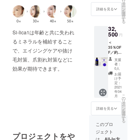
リ
価
しま
タ
ー
29,808
す。 ※
ン
詳細を見る
を
円（税
送料込
選
択
込）の
み ※こ
す
る
とこ
ちらの
32,
ろ、
商品は
Si-lica1は年齢と共に失われ
25％OF
500
軽減税
円
Fの
率対象
るミネラルを補給すること
＜
22,500
のた
35％OF
円（税
め、税
で、エイジングケアや抜け
F／約
込）に
率８％
5ヶ月分
てお届
となり
毛対策、爪割れ対策などに
支援
＞ ★Si-
けいた
ます。
者：
lica1（
しま
効果が期待できます。
0人
シリカ
す。 ※
お届
ワン）
送料込
け予
内容
み ※こ
定：
量：
2021
ちらの
年04
140mL
商品は
こ
月
×5本 定
軽減税
の
リ
価
率対象
タ
ー
49,680
のた
ン
詳細を見る
を
円（税
め、税
選
択
込）の
率８％
す
る
とこ
となり
このプロ
ろ、
ます。
ジェクト
35％OF
プロジェクトをや
Fの
は、
All-In方