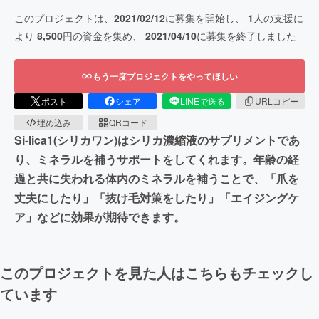
このプロジェクトは、
2021/02/12
に募集を開始し、
1
人の支援に
より
8,500
円の資金を集め、
2021/04/10
に募集を終了しました
もう一度プロジェクトをやってほしい
ポスト
シェア
LINEで送る
URLコピー
埋め込み
QRコード
Si-lica1(シリカワン)はシリカ濃縮液のサプリメントであ
り、ミネラルを補うサポートをしてくれます。年齢の経
過と共に失われる体内のミネラルを補うことで、「爪を
丈夫にしたり」「抜け毛対策をしたり」「エイジングケ
ア」などに効果が期待できます。
このプロジェクトを見た人はこちらもチェックし
ています