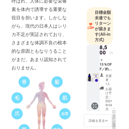
呼ばれ、人体に必要な栄養
ました。
素を体内で誘導する重要な
目標はアン
目標金額
役目を担います。しかしな
未達でも
チエイジン
リターン
グ、いつま
がら、現代の日本人はシリ
が届きま
でも健康寿
カ不足が実証されており、
す
(All-in
命を伸ばす
方式)
さまざまな体調不良の根本
ことが目標
8,5
です。
的な原因ともなりうること
00
円
薬に頼らず
がまだ、あまり認知されて
＜
免疫力を上
15％OF
おりません。
げることが
F／約
1ヶ月分
病気と戦う
支援
＞ ★Si-
者：
体力づく
lica1（
1人
シリカ
り、健康づ
お届
ワン）
け予
くりを目指
内容
定：
しておりま
量：
2021
年04
140mL
す。
こ
月
定価
の
いつまでも
リ
9,936円
タ
ー
美しく若々
（税
ン
詳細を見る
を
込）の
選
しく健康を
択
とこ