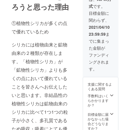
32,500
ろうと思った理由
式
です。
円（税
込）に
目標金額に
てお届
関わらず、
けいた
①植物性シリカが多くの点
しま
2021/04/10
す。 ※
で優れているため
23:59:59
ま
送料込
み ※こ
でに集まっ
ちらの
シリカには植物由来と鉱物
た金額が
商品は
由来の２種類が存在しま
軽減税
ファンディ
率対象
す。「植物性シリカ」が
ングされま
のた
め、税
す。
「鉱物性シリカ」よりも多
率８％
となり
くの点において優れている
ます。
支援に関するよ
ことを皆さんへお伝えした
くある質問
いと思います。非結晶性の
手数料はいく
らかかります
植物性シリカは鉱物由来の
か？
シリカに比べて1つ1つの粒
目標金額に届
かなかった場
子が小さく、多孔質である
合どうなりま
ため吸収・吸着にとても優
すか？