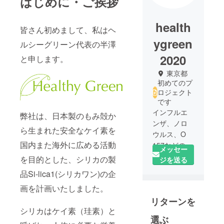
はじめに・ご挨拶
health
皆さん初めまして、私はヘ
ygreen
ルシーグリーン代表の半澤
2020
と申します。
東京都
初めてのプ
ロジェクト
です
インフルエ
弊社は、日本製のもみ殻か
ンザ、ノロ
ら生まれた安全なケイ素を
ウルス、O
国内また海外に広める活動
157などの感
メッセー
染症に対し
を目的とした、シリカの製
ジを送る
以前から注
品Si-lica1(シリカワン)の企
目し研究を
画を計画いたしました。
重ね独自の
リターンを
健康食品の
シリカはケイ素（珪素）と
開発を手掛
選ぶ
けてまいり