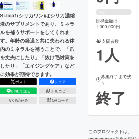
まちづくり・地域活性化
0%
Si-lica1(シリカワン)はシリカ濃縮
目標金額は
液のサプリメントであり、ミネラ
1,000,000円
CAMPFIRE for Social Good
CAMPFIRE Creation
ルを補うサポートをしてくれま
CAMPFIREふるさと納税
machi-ya
コミュニティ
す。年齢の経過と共に失われる体
支援者数
1
人
内のミネラルを補うことで、「爪
を丈夫にしたり」「抜け毛対策を
したり」「エイジングケア」など
に効果が期待できます。
募集終了まで残
ポスト
シェア
り
終了
LINEで送る
URLコピー
埋め込み
QRコード
このプロジェクトは、