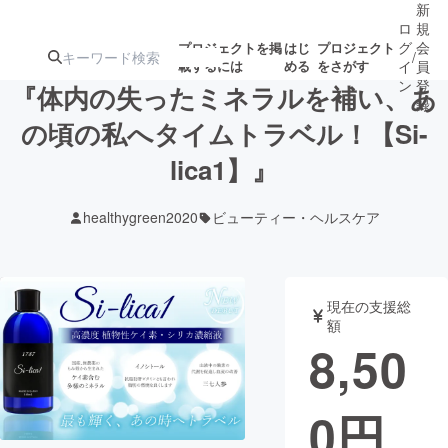
新
ロ
規
グ
会
プロジェクトを掲
はじ
プロジェクト
/
載するには
める
をさがす
イ
員
ン
登
『体内の失ったミネラルを補い、あ
録
の頃の私へタイムトラベル！【Si-
lica1】』
人気のプロ
注目のリ
注目の新着プロ
募集終了が近いプ
もうすぐ公開
ジェクト
ターン
ジェクト
ロジェクト
されます
healthygreen2020
ビューティー・ヘルスケア
アート・写真
音楽
現在の支援総
テクノロジー・ガジェット
ゲーム・サ
額
8,50
映像・映画
書籍・雑誌
0
円
ビジネス・起業
チャレンジ