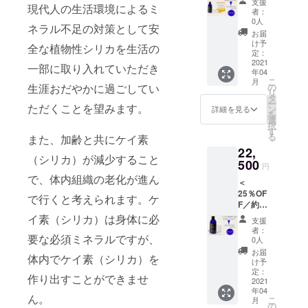
支援
現代人の生活環境によるミ
＞ ★Si-
Fの
者：
lica1（
11,000
0人
ネラル不足の対策として安
シリカ
円（税
事業者：ヘ
お届
ワン）
込）に
け予
ルシーグ
全な植物性シリカを生活の
内容
てお届
定：
リーン株式
量：
2021
けいた
一部に取り入れていただき
年04
140mL
しま
会社
こ
月
×2本 ★
す。 ※
生涯おだやかに過ごしてい
の
代表取締
リ
リポナ
送料込
タ
ー
ただくことを望みます。
ノC
役：半澤 久
み ※こ
ン
詳細を見る
を
内容
ちらの
選
弥子
択
量：
商品は
す
る
問い合わせ
また、加齢と共にケイ素
75g(2.5
軽減税
22,
g×30袋)
率対象
先：
（シリカ）が減少すること
×2箱 定
500
のた
円
info@healthy
価
め、税
で、体内組織の老化が進ん
＜
34,000
率８％
25％OF
円（税
となり
で行くと考えられます。ケ
F／約
込）の
ます。
3ヶ月分
とこ
イ素（シリカ）は身体に必
支援
＞ ★Si-
ろ、
者：
要な必須ミネラルですが、
lica1（
35％OF
0人
シリカ
Fの
お届
体内でケイ素（シリカ）を
ワン）
22,000
け予
内容
円（税
定：
作り出すことができませ
量：
2021
込）に
年04
140mL
てお届
ん。
こ
月
×3本 定
けいた
の