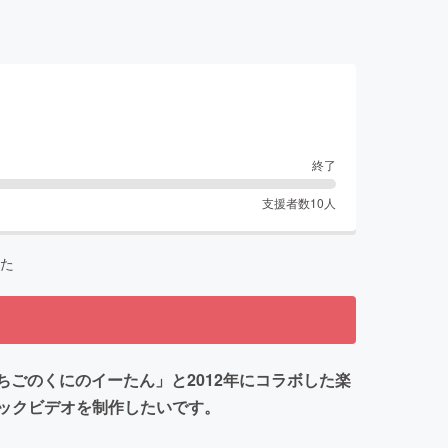
終了
支援者数
10
人
た
「いちごのくにのイーたん」と2012年にコラボした楽
ックビデオを制作したいです。