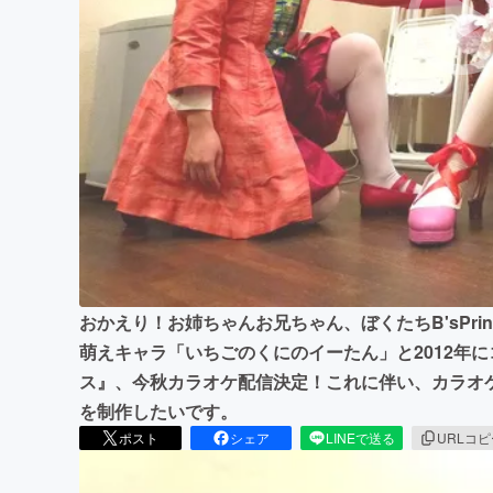
まちづくり・地域活性化
おかえり！お姉ちゃんお兄ちゃん、ぼくたちB'sPrinc
萌えキャラ「いちごのくにのイーたん」と2012年
ス』、今秋カラオケ配信決定！これに伴い、カラオ
を制作したいです。
ポスト
シェア
LINEで送る
URLコ