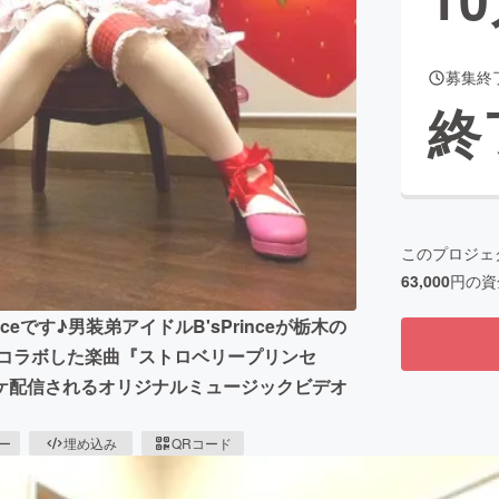
募集終
CAMPFIRE for Social Good
CAMPFIRE Creation
終
CAMPFIREふるさと納税
machi-ya
コミュニティ
このプロジェ
63,000
円の資
eです♪男装弟アイドルB'sPrinceが栃木の
にコラボした楽曲『ストロベリープリンセ
ケ配信されるオリジナルミュージックビデオ
ピー
埋め込み
QRコード