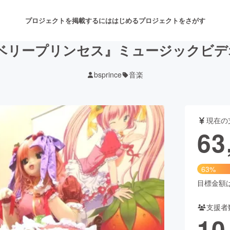
プロジェクトを掲載するには
はじめる
プロジェクトをさがす
ストロベリープリンセス』ミュージック
bsprince
音楽
注目のリターン
注目の新着プロジェクト
募集終了が近いプロジェクト
も
現在の
音楽
舞台・パフォーマンス
63
ゲーム・サービス開発
フード・飲食店
63%
書籍・雑誌出版
アニメ・漫画
目標金額は1
支援者
チャレンジ
ビューティー・ヘルスケ
10