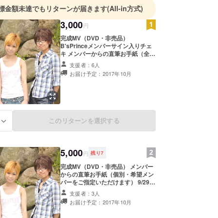
標金額未達でもリターンが届きます
(All-in方式)
3,000
円
完成MV（DVD・非売品）
B'sPrinceメンバーサイン入りチェ
キ メンバーからの直筆お手紙（全メ
ンバーからの寄せ書きメッセージ）
支援者：6人
メンバーから電話メッセージ（1分
お届け予定：2017年10月
程おしゃべりなど・録音可）
このリターンを選択する
る
5,000
円
残り
7
完成MV（DVD・非売品） メンバー
からの直筆お手紙（個別・希望メン
バーをご指定いただけます） 9/29大
阪で一緒に遊ぼう権（2ショットプ
支援者：3人
リクラ撮影付き） ※当日ライブ前の
お届け予定：2017年10月
時間を予定しています。 ※参加者に
のみ後日詳細を告知します。