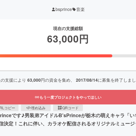
bsprince
音楽
現在の支援総額
63,000
円
人の支援により
63,000
円の資金を集め、
2017/08/14
に募集を終了しまし
もう一度プロジェクトをやってほしい
RLコピー
埋め込み
QRコード
inceです♪男装弟アイドルB'sPrinceが栃木の萌えキャラ
信決定！これに伴い、カラオケ配信されるオリジナルミュージ