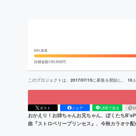
63
%達成
目標金額
100,000
円
このプロジェクトは、
2017/07/15
に募集を開始し、
10
ポスト
シェア
LINEで送る
U
おかえり！お姉ちゃんお兄ちゃん、ぼくたちB'sPr
曲『ストロベリープリンセス』、今秋カラオケ配