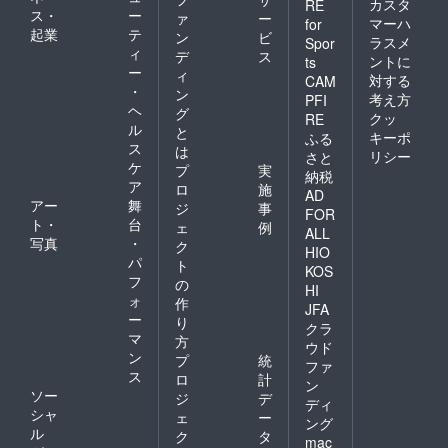
カスタ
RE
ス・
ー
ァ
ー
マーハ
for
起業
テ
ン
ビ
ラスメ
Spor
ィ
デ
ス
ントに
ts
ー
ィ
対する
CAM
・
ン
考え方
PFI
ヘ
グ
クッ
RE
ル
と
キーポ
ふる
ス
は
リシー
さと
ケ
プ
実
納税
ア
ロ
施
AD
アー
舞
ジ
事
FOR
ト・
台
ェ
例
ALL
写真
・
ク
HIO
パ
ト
KOS
フ
の
HI
ォ
作
JFA
ー
り
クラ
マ
方
ウド
ン
プ
統
ファ
ス
ロ
計
ン
ソー
ジ
デ
ディ
シャ
ェ
ー
ング
ル
ク
タ
mac