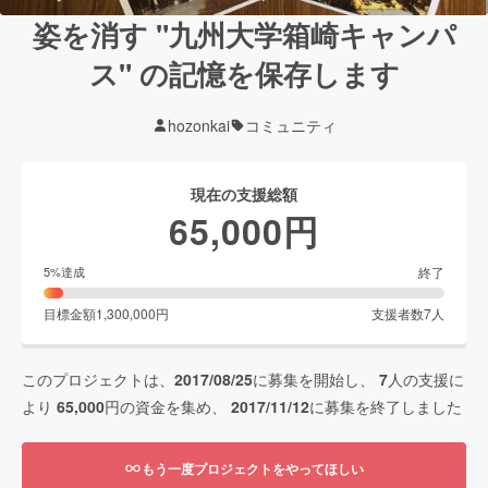
姿を消す "九州大学箱崎キャンパ
ス" の記憶を保存します
hozonkai
コミュニティ
現在の支援総額
65,000
円
終了
5
%達成
目標金額
1,300,000
円
支援者数
7
人
このプロジェクトは、
2017/08/25
に募集を開始し、
7
人の支援に
より
65,000
円の資金を集め、
2017/11/12
に募集を終了しました
もう一度プロジェクトをやってほしい