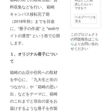
談したらいい
料収集などを行い、 箱崎
ですか？
キャンパス移転完了期
ヘルプページを
（2018年秋）までを目途
見る
に、"冊子の作成" と "webサ
このプロジェクト
イトの運営" という形で公開
の問題報告は
こち
します。
ら
よりお問い合わ
せください
１、オリジナル冊子につい
て
箱崎のお店や住民への取材
を中心に、「九大生と街の
つながり」や「箱崎の思い
出」などをテーマに、箱崎
のこれまでと現在の姿をお
届けするような冊子を作製