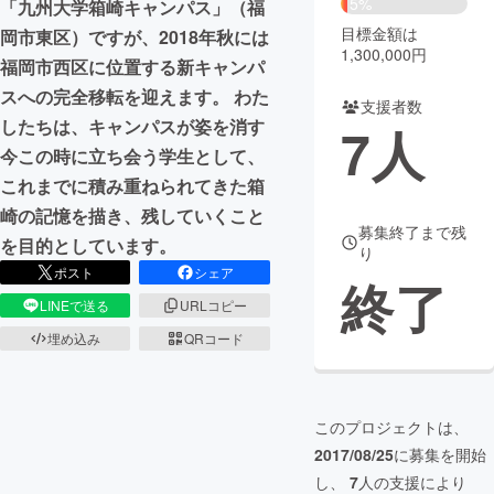
5%
「九州大学箱崎キャンパス」（福
目標金額は
岡市東区）ですが、2018年秋には
まちづくり・地域活性化
1,300,000円
福岡市西区に位置する新キャンパ
スへの完全移転を迎えます。 わた
支援者数
CAMPFIRE for Social Good
CAMPFIRE Creation
したちは、キャンパスが姿を消す
7
人
CAMPFIREふるさと納税
machi-ya
コミュニティ
今この時に立ち会う学生として、
これまでに積み重ねられてきた箱
崎の記憶を描き、残していくこと
募集終了まで残
を目的としています。
り
ポスト
シェア
終了
LINEで送る
URLコピー
埋め込み
QRコード
このプロジェクトは、
2017/08/25
に募集を開始
し、
7
人の支援により