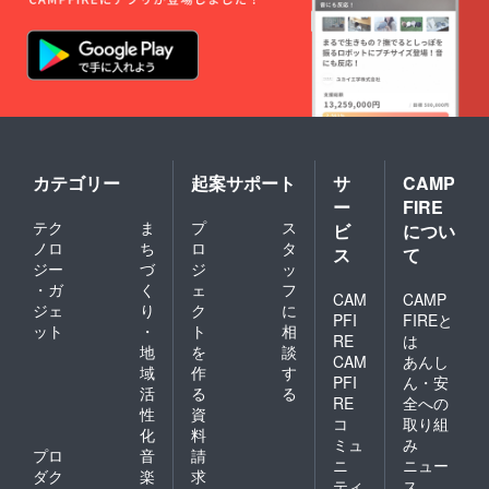
カテゴリー
起案サポート
サ
CAMP
ー
FIRE
テク
ま
プ
ス
ビ
につい
ノロ
ち
ロ
タ
ス
て
ジー
づ
ジ
ッ
・ガ
く
ェ
フ
CAM
CAMP
ジェ
り
ク
に
PFI
FIREと
ット
・
ト
相
RE
は
地
を
談
CAM
あんし
域
作
す
PFI
ん・安
活
る
る
RE
全への
性
資
コ
取り組
化
料
ミュ
み
プロ
音
請
ニ
ニュー
ダク
楽
求
ティ
ス