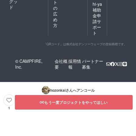
グッ
ト
hi-ya
ド
の
補助
広
金申
め
請サ
方
ポー
ト
「QRコード」は株式会社デンソーウェーブの登録商標です。
© CAMPFIRE,
会社概
採用情
パートナー
Inc.
要
報
募集
hozonkai
さんへアンコール
もう一度プロジェクトをやってほしい
1