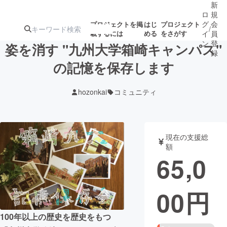
新
ロ
規
グ
会
プロジェクトを掲
はじ
プロジェクト
/
載するには
める
をさがす
イ
員
ン
登
姿を消す "九州大学箱崎キャンパス"
録
の記憶を保存します
人気のプロ
注目のリ
注目の新着プロ
募集終了が近いプ
もうすぐ公開
hozonkai
コミュニティ
ジェクト
ターン
ジェクト
ロジェクト
されます
アート・写真
音楽
現在の支援総
額
65,0
テクノロジー・ガジェット
ゲーム・サ
00
円
映像・映画
書籍・雑誌
100年以上の歴史を歴史をもつ
ビジネス・起業
チャレンジ