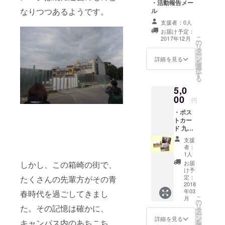
・活動報告メー
なりつつあるようです。
ル
支援者：0人
お届け予定：
こ
2017年12月
の
リ
タ
ー
ン
詳細を見る
を
選
択
す
る
5,0
00
円
・ポス
トカー
ド 九州
大学写
支援
真部作
者：
成の変
1人
わりゆ
しかし、この箱崎の街で、
お届
く箱崎
け予
キャン
定：
たくさんの先輩方がその青
パスを
2018
年03
春時代を過ごしてきまし
収めた
こ
月
ポスト
の
リ
た。その記憶は確かに、
カード
タ
ー
です。
ン
詳細を見る
キャンパス内のあちこち
を
10枚