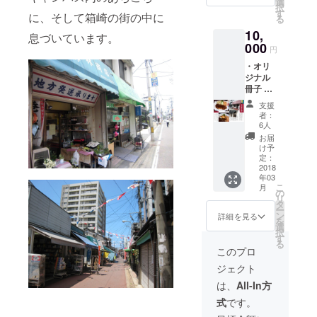
選
択
セット
す
に、そして箱崎の街の中に
る
を予定
10,
してお
息づいています。
りま
000
円
す。(画
・オリ
像はイ
ジナル
メージ
冊子 箱
です) ・
崎のお
活動報
支援
店や住
告メー
者：
民への
ル
6人
取材を
お届
中心
け予
に、
定：
「九大
2018
年03
生と街
こ
月
のつな
の
リ
がり」
タ
ー
や「箱
ン
詳細を見る
を
崎の思
選
択
い出」
す
る
などを
このプロ
テーマ
ジェクト
とし
た、箱
は、
All-In方
崎のこ
式
です。
れまで
と現在