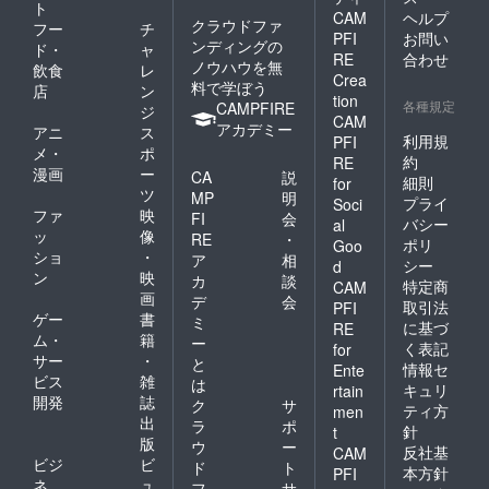
ト
CAM
ヘルプ
クラウドファ
フー
チ
PFI
お問い
ンディングの
ド・
ャ
RE
合わせ
ノウハウを無
飲食
レ
Crea
料で学ぼう
店
ン
tion
各種規定
CAMPFIRE
ジ
CAM
アカデミー
アニ
ス
利用規
PFI
メ・
ポ
約
RE
漫画
ー
CA
説
細則
for
ツ
MP
明
プライ
Soci
ファ
映
FI
会
バシー
al
ッ
像
RE
・
ポリ
Goo
ショ
・
ア
相
シー
d
ン
映
カ
談
特定商
CAM
画
デ
会
取引法
PFI
ゲー
書
ミ
に基づ
RE
ム・
籍
ー
く表記
for
サー
・
と
情報セ
Ente
ビス
雑
は
キュリ
rtain
開発
誌
ク
サ
ティ方
men
出
ラ
ポ
針
t
版
ウ
ー
反社基
CAM
ビジ
ビ
ド
ト
本方針
PFI
ネ
ュ
フ
サ