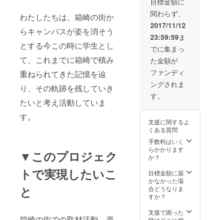
目標金額に
の姿を
関わらず、
お届け
わたしたちは、箱崎の街か
するよ
2017/11/12
らキャンパスが姿を消そう
うなオ
23:59:59
ま
リジナ
とする今この時に学生とし
ル冊子
でに集まっ
です。
て、これまでに箱崎で積み
た金額が
・活動
報告
ファンディ
重ねられてきた記憶を辿
メール
ングされま
り、その軌跡を残していき
す。
たいと考え活動していま
す。
支援に関するよ
くある質問
手数料はいく
らかかります
▼このプロジェク
か？
トで実現したいこ
目標金額に届
かなかった場
と
合どうなりま
すか？
支援で困った
箱崎の街での取材活動、資
時はどこに相