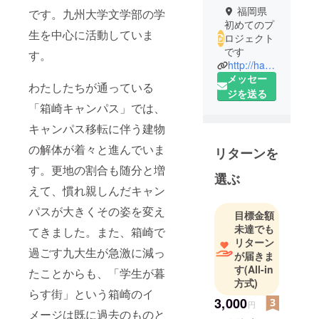
福岡県
です。九州大学文学部の学
初めてのプ
生を中心に活動していま
ロジェクト
です
す。
http://hakozaki-kyudai.com/index.html
メッセー
わたしたちが通っている
ジを送る
「箱崎キャンパス」では、
キャンパス移転に伴う建物
の解体が着々と進んでいま
リターンを
す。更地の割合も随分と増
選ぶ
えて、慣れ親しんだキャン
パスが大きくその姿を変え
目標金額
未達でも
てきました。また、箱崎で
リターン
過ごす九大生が急激に減っ
が届きま
す
(All-in
たことからも、「学生が暮
方式)
らす街」という箱崎のイ
3,000
円
メージは既に過去のものと