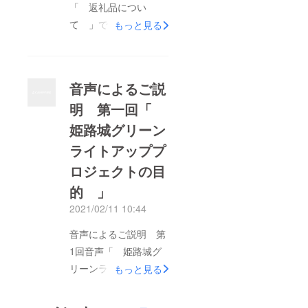
「 返礼品につい
て 」です。すべて
もっと見る
約1分30秒の音声で
す。作業をしながら聞
いていただける長さで
音声によるご説
すので、スキマ時間に
明 第一回「
お聞きください。リ
姫路城グリーン
ターンその1 500円
のご支援に対するリ
ライトアッププ
ターンリターンその
ロジェクトの目
2 1000円のご支援に
的 」
対するリターンリター
2021/02/11 10:44
ンその3 150000円の
ご支援に対するリター
音声によるご説明 第
ン
1回音声「 姫路城グ
リーンライトアッププ
もっと見る
ロジェクトの目的 」
です。約2分の音声で