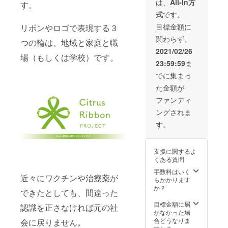
は、
All-In方
す。
す。 2.
式
です。
感謝状
（姫路
目標金額に
リボンやロゴで表現する３
広陵ラ
関わらず、
イオン
つの輪は、地域と家庭と職
ズクラ
2021/02/26
ブ） 3.
場（もしくは学校）です。
23:59:59
ま
シトラ
スグ
でに集まっ
リーン
た金額が
にライ
トアッ
ファンディ
プされ
ングされま
た「姫
路城」
す。
の撮影
動画の
エンド
支援に関するよ
ロール
くある質問
にお名
前を掲
手数料はいく
近々にワクチンや治療薬が
載しま
らかかります
す。 ※
か？
できたとしても、間違った
撮影動
画のエ
目標金額に届
認識を正さなければ元の社
ンド
かなかった場
ロール
合どうなりま
会に戻りません。
表示希