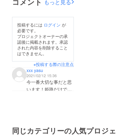
コメント
もっと見る
す。作業をしながら聞
いていただける長さで
すので、スキマ時間に
投稿するには
ログイン
が
お聞きください。
必要です。
プロジェクトオーナーの承
認後に掲載されます。承認
された内容を削除すること
はできません。
※投稿する際の注意点
xxx yasu
2021/02/12 15:36
今一番大切な事だと思
います！姫路だけで無
く全国に広がるべきこ
とですね‼️是非、京都
の二条城(地元なので)
でも実施して頂きたい
です、ご検討よろしく
同じカテゴリーの人気プロジェ
お願い致します‼️