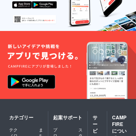
カテゴリー
起案サポート
サ
CAMP
ー
FIRE
テク
ま
プ
ス
ビ
につい
ノロ
ち
ロ
タ