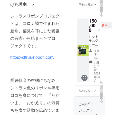
タ
ー
縦横
げた理由 ＞
ン
詳細を見る
を
2cm、
選
択
エナメ
す
る
シトラスリボンプロジェク
ル仕上
150
げで
トは、コロナ禍で生まれた
す。
,00
残り10
） 2. お
0
差別、偏見を耳にした愛媛
円
礼のお
手紙 を
1. シト
の有志から始まったプロ
郵送
ラスグ
（定形
リーン
ジェクトです。
外郵
にライ
支援
便）で
トアッ
者：
https://citrus-ribbon.com/
お送り
プされ
0人
しま
た「姫
お届
す。
路城」
け予
の写真
定：
（額装
2021
年05
298cm
愛媛特産の柑橘にちなみ、
こ
月
×421c
の
リ
m (A3)
タ
シトラス色のリボンや専用
ー
サイ
ン
詳細を見る
を
ズ）を
ロゴを身につけて、「ただ
選
択
郵送
す
る
いま」「おかえり」の気持
（宅急
このプロ
便）で
ちを表す活動を広めていま
ジェクト
お送り
しま