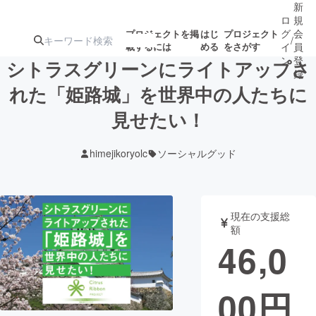
新
ロ
規
グ
会
プロジェクトを掲
はじ
プロジェクト
/
載するには
める
をさがす
イ
員
ン
登
シトラスグリーンにライトアップさ
録
れた「姫路城」を世界中の人たちに
見せたい！
人気のプロ
注目のリ
注目の新着プロ
募集終了が近いプ
もうすぐ公開
ジェクト
ターン
ジェクト
ロジェクト
されます
himejikoryolc
ソーシャルグッド
アート・写真
音楽
現在の支援総
テクノロジー・ガジェット
ゲーム・サ
額
46,0
映像・映画
書籍・雑誌
00
円
ビジネス・起業
チャレンジ