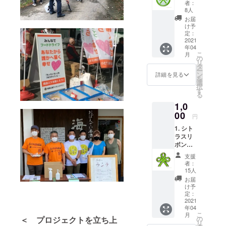
者：
ゴマー
8人
クをあ
お届
しらっ
け予
た缶
定：
バッジ
2021
年04
（ サ
こ
月
イズは
の
リ
縦横
タ
ー
2.5cm
ン
詳細を見る
を
、フッ
選
択
クピン
す
る
タイプ
1,0
で
す。
00
円
） 2. お
1. シト
礼のお
ラスリ
手紙 を
ボンプ
郵送
ロジェ
（定形
支援
クトの
外郵
者：
ロゴ
便）で
15人
マーク
お送り
お届
をあし
しま
け予
らった
す。
定：
ピン
2021
年04
バッジ
こ
月
（ サ
の
＜ プロジェクトを立ち上
リ
イズは