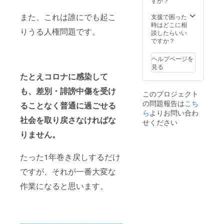
すか？
望のお
名前を
また、これは誰にでも起こ
支援で困った
備考欄
時はどこに相
りうる人権問題です。
にご記
談したらいい
入くだ
ですか？
さい。
※限定数
ヘルプページを
量10個
見る
のリ
たとえコロナに感染して
ターン
となり
も、差別・誹謗中傷を受け
このプロジェクト
ます。
の問題報告は
こち
ることなく普通に過ごせる
ら
よりお問い合わ
社会を取り戻さなければな
せください
りません。
たった1年巻き戻しするだけ
ですが、それが一番大変な
作業になると思います。