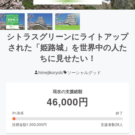
シトラスグリーンにライトアップ
された「姫路城」を世界中の人た
ちに見せたい！
himejikoryolc
ソーシャルグッド
現在の支援総額
46,000
円
終了
3
%達成
目標金額
1,500,000
円
支援者数
28
人