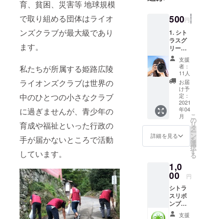
ライトアッ
育、貧困、災害等 地球規模
プすること
500
で取り組める団体はライオ
円
でシトラス
ンズクラブが最大級であり
1. シト
リボン運動
ラスグ
の大切さを
ます。
リーン
にライ
日本中そし
支援
トアッ
者：
て世界に伝
私たちが所属する姫路広陵
プされ
11人
えたい。
た「姫
ライオンズクラブは世界の
お届
路城」
け予
の写真
定：
中のひとつの小さなクラブ
〒670-0932
（デー
2021
年04
姫路市下寺
に過ぎませんが、青少年の
タ） 2.
こ
月
お礼の
の
町43 姫路市
リ
育成や福祉といった行政の
メール
タ
商工会議所
ー
をメー
ン
詳細を見る
手が届かないところで活動
を
ルでお
内
選
択
送りし
す
しています。
る
ます。
1,0
（でき
るだけ
00
円
キレイ
シトラ
にとり
スリボ
ます
ンプロ
ね！）
ジェク
支援
トのロ