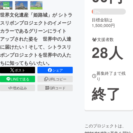
まちづくり・地域活性化
3%
世界文化遺産「姫路城」が シトラ
目標金額は
スリボンプロジェクトのイメージ
1,500,000円
CAMPFIRE for Social Good
CAMPFIRE Creation
カラーであるグリーンにライト
CAMPFIREふるさと納税
machi-ya
コミュニティ
アップされた姿を 世界中の人達
支援者数
28
人
に届けたい！そして、シトラスリ
ボンプロジェクトを世界中の人た
ちに知ってもらいたい。
ポスト
シェア
募集終了まで残
り
LINEで送る
URLコピー
終了
埋め込み
QRコード
このプロジェクトは、