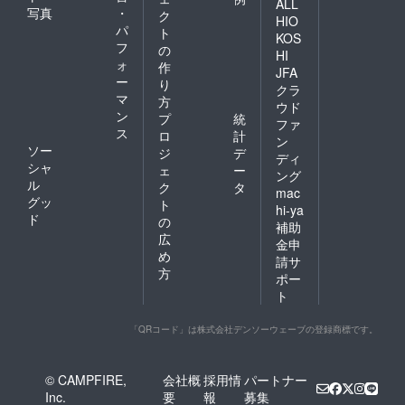
ALL
写真
・
ク
HIO
パ
ト
KOS
フ
の
HI
ォ
作
JFA
ー
り
クラ
マ
方
ウド
ン
プ
統
ファ
ス
ロ
計
ン
ソー
ジ
デ
ディ
シャ
ェ
ー
ング
ル
ク
タ
mac
グッ
ト
hi-ya
ド
の
補助
広
金申
め
請サ
方
ポー
ト
「QRコード」は株式会社デンソーウェーブの登録商標です。
© CAMPFIRE,
会社概
採用情
パートナー
Inc.
要
報
募集