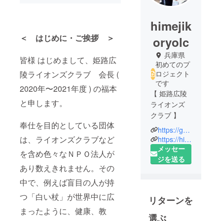
himejik
＜ はじめに・ご挨拶 ＞
oryolc
兵庫県
皆様 はじめまして、姫路広
初めてのプ
陵ライオンズクラブ 会長 (
ロジェクト
です
2020年〜2021年度 ) の福本
【 姫路広陵
と申します。
ライオンズ
クラブ 】
奉仕を目的としている団体
https://greencastle.jp/
世界文化遺
は、ライオンズクラブなど
https://himeji-koryolc.org/
産・姫路城
メッセー
を含め色々なＮＰＯ法人が
をシトラス
ジを送る
あり数えきれません。その
リボンプロ
ジェクトの
中で、例えば盲目の人が持
シンボルカ
つ「白い杖」が世界中に広
リターンを
ラーである
まったように、健康、教
グリーンに
選ぶ