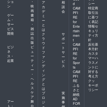
ショ
・
ア
相
シー
d
ン
映
カ
談
特定商
CAM
画
デ
会
取引法
PFI
ゲー
書
ミ
に基づ
RE
ム・
籍
ー
く表記
for
サー
・
と
情報セ
Ente
ビス
雑
は
キュリ
rtain
開発
誌
ク
サ
ティ方
men
出
ラ
ポ
針
t
版
ウ
ー
反社基
CAM
ビジ
ビ
ド
ト
本方針
PFI
ネ
ュ
フ
サ
カスタ
RE
ス・
ー
ァ
ー
マーハ
for
起業
テ
ン
ビ
ラスメ
Spor
ィ
デ
ス
ントに
ts
ー
ィ
対する
CAM
・
ン
考え方
PFI
ヘ
グ
クッ
RE
ル
と
キーポ
ふる
ス
は
リシー
さと
ケ
プ
実
納税
ア
ロ
施
AD
アー
舞
ジ
事
FOR
ト・
台
ェ
例