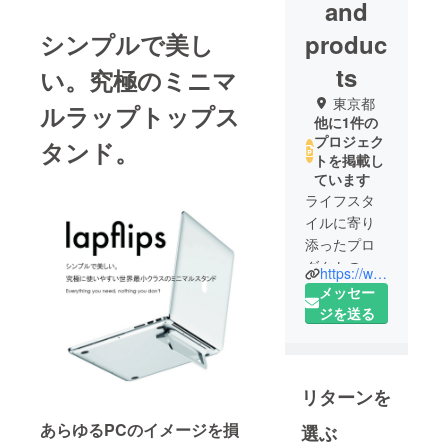
and
シンプルで美し
produc
ts
い。究極のミニマ
東京都
ルラップトップス
他に1件の
プロジェク
タンド。
トを掲載し
ています
ライフスタ
イルに寄り
添ったプロ
ダクトの企
https://www.instagram.com/andproducts.jp/
画・開発、
メッセー
デジタル機
ジを送る
器周辺アク
セサリーや
ファッショ
リターンを
ングッズの
輸出入・流
あらゆるPCのイメージを損
選ぶ
通を行なっ