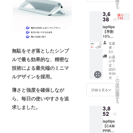
択
お選び
す
る
下さ
3,6
い。
残り
38
100
円
lapflips
【早割
15%OF
F】 * 数
支援
量限定
者：
無駄をそぎ落としたシンプ
100名様
3人
* 税・送
お届
ルで最も効果的な、精密な
料込み
け予
〈内
定：
技術による最先端のミニマ
容〉
2021
年04
lapflips
ルデザインを採用。
こ
月
× 1 ご希
の
リ
望のカ
タ
ー
ラーを
薄さと強度を確保しなが
ン
詳細を見る
を
お選び
選
択
ら、毎日の使いやすさを追
下さ
す
る
い。
求しました。
3,8
52
円
lapflips
【CAM
PFIRE