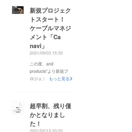
新規プロジェク
トスタート！
ケーブルマネジ
メント「Ca
navi」
2021/09/03 15:33
この度、and
products*より新規プ
ロジェクトがスタート
もっと見る
致しました！『配線で
ごちゃついたデスク周
り、綺麗にしません
超早割、残り僅
か？』配線を 簡単＆
かとなりまし
スマートに整理できる
た！
ケーブルオーガナイ
ザーの登場です。最も
2021/02/13 20:20