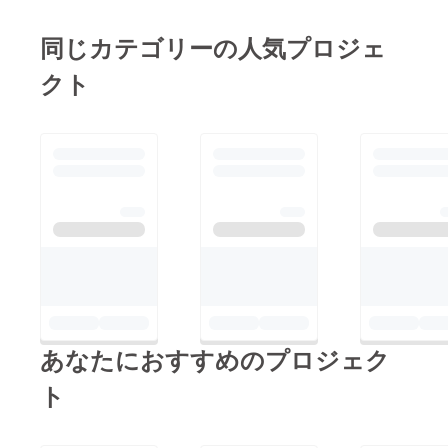
弊社ウェブサイトをご
そんな望みをスマート
確認下さい。and
同じカテゴリーの人気プロジェ
に叶える、ケーブル
products* by UHY
オーガナイザーを開発
クト
DESIGN
しました。プロジェク
OFFICE.lapflips プロ
ト期間は2021/09/29ま
ジェクトチームweb :
でとなっておりますの
www.uhy-
で、是非皆様のご支援
designoffice.comInsta
を宜しくお願い致しま
gram :
す！and products* by
www.instagram.com/a
UHY DESIGN OFFICE
ndproducts_com/insta
.CA navi project team
gram開設しました！
是非フォローお願い致
します！
あなたにおすすめのプロジェク
ト