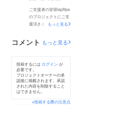
お得な超早割は限定４
ご支援者の皆様lapflips
０個となっておりま
のプロジェクトにご支
す！https://camp-
援頂きまして誠にあり
もっと見る
fire.jp/projects/view/47
がとうございます！お
6155多くの人が抱え
得な超早割も残り僅か
コメント
る、デスク周りの配線
もっと見る
となりました。まもな
問題。せっかく格好い
く目標金額の50％を達
いデスク環境も、ケー
成しようとしておりま
ブルがごちゃごちゃと
投稿するには
ログイン
が
す。残り10日間となり
必要です。
広がっていては台無し
ましたが、スタッフ一
プロジェクトオーナーの承
です。配線整理ができ
認後に掲載されます。承認
同目標達成に向けて精
ていないと、見栄えの
された内容を削除すること
一杯頑張って参ります
はできません。
悪さだけでなく、断線
ので、引き続き応援・
やほこりによる火災リ
※投稿する際の注意点
拡散の程どうぞ宜しく
スクなどの危険性も高
お願い致します！！通
まります。「デスク周
常販売の開始時期や新
りの配線を、簡単に
商品につきましては、
すっきりさせたい！」