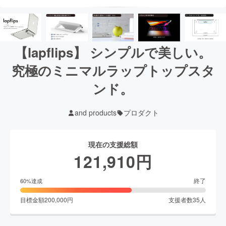
【lapflips】 シンプルで美しい。
究極のミニマルラップトップスタ
ンド。
and products
プロダクト
現在の支援総額
121,910
円
終了
60
%達成
目標金額
200,000
円
支援者数
35
人