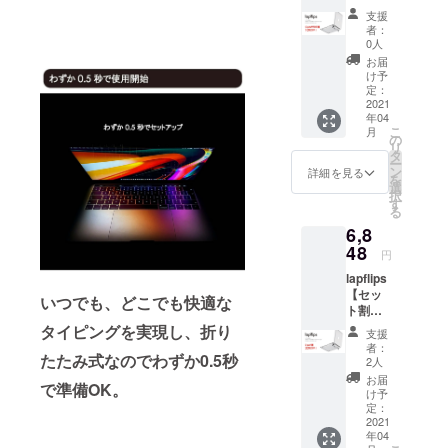
割
支援
10%OF
者：
F】 *
0人
CAMPF
お届
IRE限定
け予
価格 *
定：
税・送
2021
年04
料込み
こ
月
〈内
の
リ
容〉
タ
ー
lapflips
ン
詳細を見る
を
× 1 ご希
選
択
望のカ
す
る
ラーを
6,8
お選び
下さ
48
円
い。
lapflips
【セッ
いつでも、どこでも快適な
ト割
20%OF
タイピングを実現し、折り
支援
F】 *
者：
たたみ式なのでわずか0.5秒
CAMPF
2人
IRE限定
お届
で準備OK。
価格 *
け予
税・送
定：
料込み
2021
年04
〈内