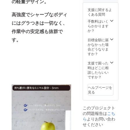
の軽量デザイン。
支援に関するよ
高強度でシャープなボディ
くある質問
手数料はいく
にはグラつきは一切なく、
らかかります
作業中の安定感も抜群で
か？
す。
目標金額に届
かなかった場
合どうなりま
すか？
支援で困った
時はどこに相
談したらいい
ですか？
ヘルプページを
見る
このプロジェクト
の問題報告は
こち
ら
よりお問い合わ
せください