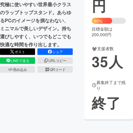
円
究極に使いやすい世界最小クラス
まちづくり・地域活性化
のラップトップスタンド。あらゆ
るPCのイメージを損なわない、
60%
ミニマルで美しいデザイン。持ち
目標金額は
CAMPFIRE for Social Good
CAMPFIRE Creation
200,000円
運びしやすく、いつでもどこでも
CAMPFIREふるさと納税
machi-ya
コミュニティ
快適な時間を作り出します。
支援者数
ポスト
シェア
35
人
LINEで送る
URLコピー
埋め込み
QRコード
募集終了まで残
り
終了