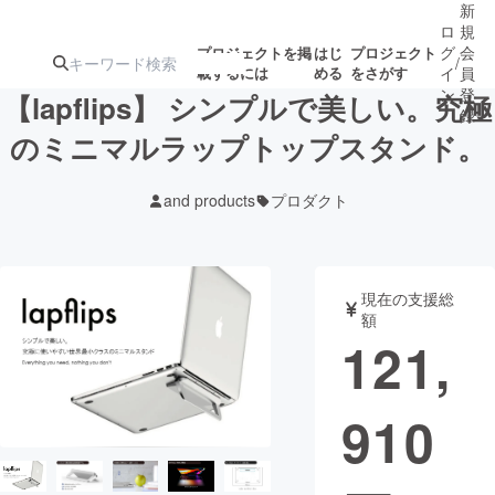
新
ロ
規
グ
会
プロジェクトを掲
はじ
プロジェクト
/
載するには
める
をさがす
イ
員
ン
登
【lapflips】 シンプルで美しい。究極
録
のミニマルラップトップスタンド。
人気のプロ
注目のリ
注目の新着プロ
募集終了が近いプ
もうすぐ公開
and products
プロダクト
ジェクト
ターン
ジェクト
ロジェクト
されます
アート・写真
音楽
現在の支援総
額
121,
テクノロジー・ガジェット
ゲーム・サ
910
映像・映画
書籍・雑誌
ビジネス・起業
チャレンジ