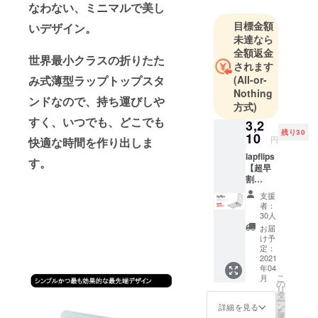
なわない、ミニマルで美し
ておりま
目標金額
いデザイン。
す。
未達なら
日常生活か
全額返金
ら生まれる
世界最小クラスの折りたた
されます
「こんなも
み式薄型ラップトップスタ
(All-or-
のがあった
Nothing
ンドなので、持ち運びしや
らいい」、
方式)
すく、いつでも、どこでも
そんなアイ
3,2
残り30
デアをデザ
10
円
快適な時間を作り出しま
インしま
lapflips
す。
す。
【超早
割
日々の生活
25%OF
支援
をより楽し
F】 * 数
者：
量限定
くするアイ
30人
30名様
お届
テムをご紹
* 税・送
け予
介してまい
料込み
定：
〈内
2021
年04
容〉
こ
月
lapflips
の
リ
× 1 ご希
タ
ー
望のカ
ン
詳細を見る
を
ラーを
選