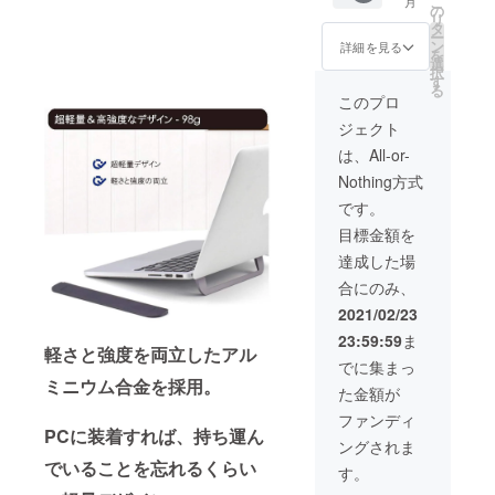
こ
月
容〉
の
リ
lapflips
タ
ー
× 2 ご希
ン
詳細を見る
を
望のカ
選
択
ラーを
す
る
お選び
このプロ
下さ
ジェクト
い。
は、All-or-
Nothing方式
です。
目標金額を
達成した場
合にのみ、
2021/02/23
23:59:59
ま
軽さと強度を両立したアル
でに集まっ
ミニウム合金を採用。
た金額が
ファンディ
PCに装着すれば、持ち運ん
ングされま
でいることを忘れるくらい
す。