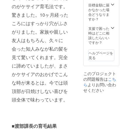
所は後
目標金額に届
のがケサイア育毛法です。
日直接
かなかった場
お知ら
驚きました。10ヶ月経った
合どうなりま
せ致し
すか？
ころにはすっかり穴がふさ
ます）
支援で困った
がりました。家族や親しい
時はどこに相
談したらいい
友人はもちろん、久々に
ですか？
会った知人みなが私の髪を
ヘルプページを
見て驚いてくれます。完全
見る
に諦めていましたが、まさ
このプロジェクト
かケサイアのおかげでこん
の問題報告は
こち
な時が来るとは。今では頭
ら
よりお問い合わ
せください
頂部が日焼けしない喜びを
頭全体で味わっています。
■渡部課長の育毛結果