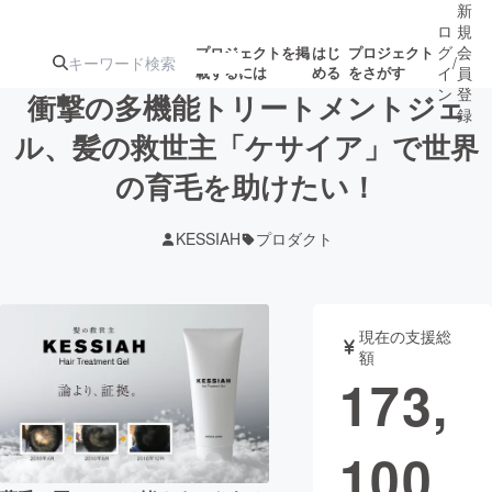
新
ロ
規
グ
会
プロジェクトを掲
はじ
プロジェクト
/
載するには
める
をさがす
イ
員
ン
登
衝撃の多機能トリートメントジェ
録
ル、髪の救世主「ケサイア」で世界
の育毛を助けたい！
人気のプロ
注目のリ
注目の新着プロ
募集終了が近いプ
もうすぐ公開
ジェクト
ターン
ジェクト
ロジェクト
されます
KESSIAH
プロダクト
アート・写真
音楽
現在の支援総
テクノロジー・ガジェット
ゲーム・サ
額
173,
映像・映画
書籍・雑誌
100
ビジネス・起業
チャレンジ