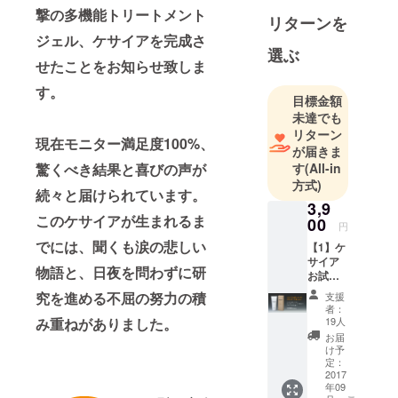
込み取り組
撃の多機能トリートメント
リターンを
んでいる美
ジェル、ケサイアを完成さ
容や健康医
選ぶ
せたことをお知らせ致しま
療関係者が
中心となっ
す。
目標金額
て立ち上げ
未達でも
た私設の研
リターン
現在モニター満足度100%、
究会です。
が届きま
ケサイア
驚くべき結果と喜びの声が
す
(All-in
方式)
は、試行錯
続々と届けられています。
誤を繰り返
3,9
このケサイアが生まれるま
00
しようやく
円
結果を出す
でには、聞くも涙の悲しい
【1】ケ
サイア
ことができ
物語と、日夜を問わずに研
お試し
たプロジェ
セッ
究を進める不屈の努力の積
支援
クト第1号と
ト・
者：
3,900
み重ねがありました。
なります。
19人
円……
お届
ケサイアを
……ケ
け予
少しでも多
サイア
定：
x 1本
2017
くの方に
年09
（送料