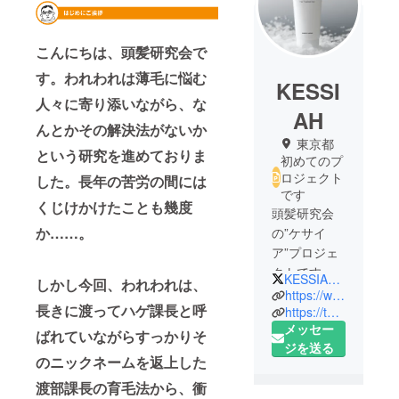
こんにちは、頭髪研究会で
す。われわれは薄毛に悩む
KESSI
人々に寄り添いながら、な
AH
んとかその解決法がないか
東京都
という研究を進めておりま
初めてのプ
ロジェクト
した。長年の苦労の間には
です
くじけかけたことも幾度
頭髪研究会
か……。
の”ケサイ
ア”プロジェ
クトです。
KESSIAH_2323
しかし今回、われわれは、
私たちは、
https://www.facebook.com/kessiah/
長きに渡ってハゲ課長と呼
新旧の頭髪
https://twitter.com/Madame_2323
メッセー
事情、症例
ばれていながらすっかりそ
ジを送る
や問題につ
のニックネームを返上した
いて独自の
渡部課長の育毛法から、衝
視点で切り