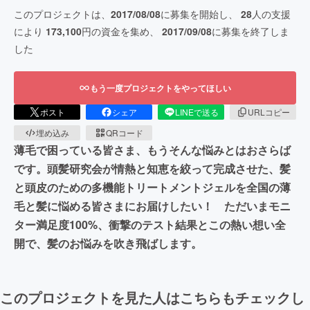
このプロジェクトは、
2017/08/08
に募集を開始し、
28
人の支援
により
173,100
円の資金を集め、
2017/09/08
に募集を終了しま
した
もう一度プロジェクトをやってほしい
ポスト
シェア
LINEで送る
URLコピー
埋め込み
QRコード
薄毛で困っている皆さま、もうそんな悩みとはおさらば
です。頭髪研究会が情熱と知恵を絞って完成させた、髪
と頭皮のための多機能トリートメントジェルを全国の薄
毛と髪に悩める皆さまにお届けしたい！ ただいまモニ
ター満足度100%、衝撃のテスト結果とこの熱い想い全
開で、髪のお悩みを吹き飛ばします。
このプロジェクトを見た人はこちらもチェックし