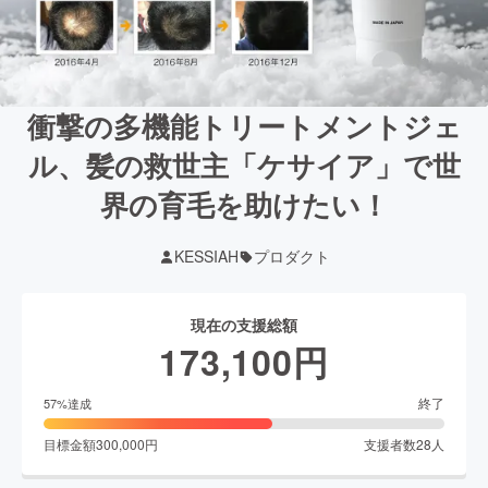
衝撃の多機能トリートメントジェ
ル、髪の救世主「ケサイア」で世
界の育毛を助けたい！
KESSIAH
プロダクト
現在の支援総額
173,100
円
終了
57
%達成
目標金額
300,000
円
支援者数
28
人