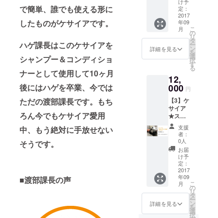
円……
ドスパ
け予
で簡単、誰でも使える形に
ケサイ
（頭皮
定：
ア x 1本
2017
頭髪診
したものがケサイアです。
年09
+ ヘッ
断＆相
こ
月
ドスパ
談付）
の
リ
（診断
を頭髪
タ
ハゲ課長はこのケサイアを
ー
＆相談
研究会
ン
詳細を見る
を
付）チ
所属の
選
シャンプー＆コンディショ
択
ケット
ヘアサ
す
る
ホーム
ロンで
ナーとして使用して10ヶ月
12,
ケア用
受けら
ケサイ
後にはハゲを卒業、今では
000
れま
円
ア1本
す。
ただの渡部課長です。もち
【3】ケ
と、頭
Tida / 代
サイア
皮を
官山 渋
ろん今でもケサイア愛用
★スペ
すっき
谷区恵
シャル
り髪は
比寿西
支援
中、もう絶対に手放せない
セッ
しっか
1-34-21
者：
ト・
りさせ
クレス
0人
そうです。
12,000
るヘッ
ト代官
お届
円……
ドスパ
山105
け予
ケサイ
（頭皮
定：
Tel : 03-
ア x 1本
2017
頭髪診
3461-
年09
+ ヘッ
■渡部課長の声
断＆相
3305
こ
月
ドスパ
談付）
の
https://
リ
（診断
を頭髪
タ
www.fa
ー
＆相談
研究会
ン
cebook.
詳細を見る
を
付）チ
所属の
選
com/Tid
択
ケット