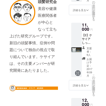
こ
知っていた
月
頭髪研究会
込） と
の
リ
にかく
だき、お役
タ
美容や健康
ー
お試し
ン
詳細を見る
に立てたら
を
くださ
選
医療関係者
択
本望です。
い！ 約
す
る
1ヶ月分
また、これ
が中心と
11,
（ショ
を機に研究
ートヘ
000
なって立ち
円
会の活動の
アの場
【2】ケ
上げた研究グループです。
合）＝
場を広げ、
サイア
ケサイ
新旧の頭髪事情、症例や問
明るい頭髪
しっか
ア1本を
りセッ
お届け
の未来を築
支援
題について独自の視点で取
ト・
しま
者：
き上げるこ
11,000
す。
9人
り組んでいます。ケサイア
とを目標と
円……
お届
ケサイ
け予
は、その主要メンバーが研
していま
ア x 3本
定：
す。
（送料
2017
究開発にあたりました。
年09
込）
こ
月
しっか
の
リ
り育て
タ
ー
てくだ
ン
詳細を見る
を
さい！
選
択
約3ヶ月
す
る
分
12,
（ショ
ートヘ
000
円