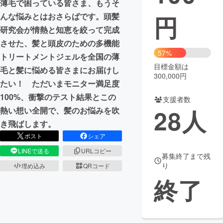
薄毛で困っている皆さま、もうそ
円
んな悩みとはおさらばです。頭髪
まちづくり・地域活性化
研究会が情熱と知恵を絞って完成
させた、髪と頭皮のための多機能
CAMPFIRE for Social Good
CAMPFIRE Creation
57%
トリートメントジェルを全国の薄
CAMPFIREふるさと納税
machi-ya
コミュニティ
目標金額は
毛と髪に悩める皆さまにお届けし
300,000円
たい！ ただいまモニター満足度
100%、衝撃のテスト結果とこの
支援者数
28
人
熱い想い全開で、髪のお悩みを吹
き飛ばします。
ポスト
シェア
LINEで送る
URLコピー
募集終了まで残
り
埋め込み
QRコード
終了