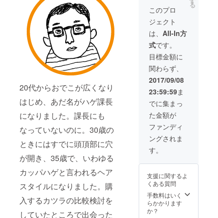
ヘアサ
す
a%E4%
る
ホーム
ロンで
BB%A3
このプロ
ケア用
受けら
%E5%
ジェクト
ケサイ
れま
AE%98
ア1本
す。
%E5%
は、
All-In方
と、頭
NEW
B1%B1
式
です。
皮を
IMAGE
-
すっき
BEAUT
167224
目標金額に
り髪は
Y
387298
関わらず、
しっか
SALON
9913/
りさせ
/ 横浜 横
2017/09/08
るヘッ
浜市中
20代からおでこが広くなり
23:59:59
ま
ドスパ
区元町2
はじめ、あだ名がハゲ課長
（頭皮
丁目112
でに集まっ
頭髪診
Tel :
になりました。課長にも
た金額が
断＆相
045-
談付）
212-
ファンディ
なっていないのに。30歳の
を頭髪
4649
ングされま
研究会
http://n
ときにはすでに頭頂部に穴
提携の
ewimag
す。
ヘアサ
e-
が開き、35歳で、いわゆる
ロンで
beauty
受けら
カッパハゲと言われるヘア
salon.c
支援に関するよ
れま
om/
くある質問
スタイルになりました。購
す。 場
所: 東
手数料はいく
入するカツラの比較検討を
京・原
らかかります
宿エリ
か？
していたところで出会った
ア（場