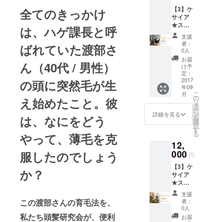
アの場
【3】ケ
全てのきっかけ
合）＝
サイア
ケサイ
★スペ
アを3本
は、ハゲ課長と呼
シャル
をお届
支援
セッ
けしま
者：
ばれていた渡部さ
ト・
す。
0人
12,000
お届
ん（40代 / 男性）
円……
け予
ケサイ
定：
ア x 1本
2017
の頭に突然毛が生
年09
+ ヘッ
こ
月
ドスパ
の
え始めたこと。彼
リ
（診断
タ
ー
＆相談
ン
詳細を見る
は、なにをどう
を
付）チ
選
択
ケット
す
る
やって、薄毛を克
ホーム
12,
ケア用
ケサイ
000
服したのでしょう
円
ア1本
【3】ケ
と、頭
か？
サイア
皮を
★スペ
すっき
シャル
り髪は
支援
セッ
しっか
この渡部さんの育毛法を、
者：
ト・
りさせ
0人
12,000
るヘッ
私たち頭髪研究会が、便利
お届