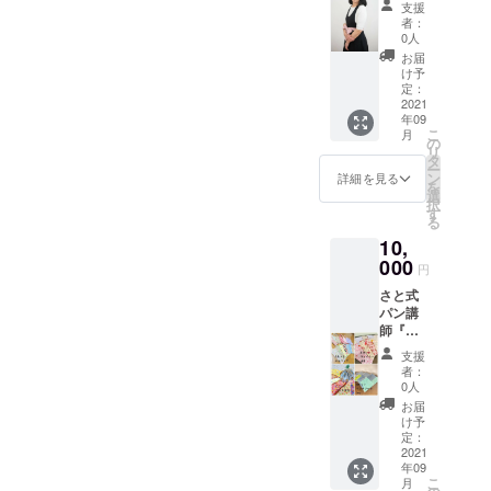
白パン
ンケー
使用、
支援
生』か
は性質
キを冷
小麦粉
者：
ら、オ
上、お
蔵便に
0人
不使
リジナ
手元に
てお送
用。 全
お届
ルアイ
届いた
りしま
け予
てオー
シング
ときに
定：
す。 極
ガニッ
クッ
2021
は表面
上のふ
クで
年09
キー
にシワ
わしっ
す。 人
こ
月
セット
が寄り
の
とり食
やどう
リ
をお送
ますの
タ
感を堪
ぶつ、
ー
り致し
でご了
ン
能して
詳細を見る
環境に
を
ます。
承くだ
選
いただ
配慮し
択
ファン
さい。
す
きた
た食材
る
がたく
https://i
く、生
を使用
10,
さんい
nstagra
地に乳
してお
る可愛
000
m.com/
製品を
りま
円
くて美
hachiko
使わず
す。
さと式
味しい
_nikuky
厳選し
vegan
パン講
アイシ
u/
た材料
、アレ
師『と
ング
で心を
ルギー
もか先
クッ
込めて
をお持
支援
生』と
キー
お作り
者：
ちの方
『さお
で、楽
0人
しま
でも、
り先
しいお
す。
お届
皆さま
生』の
時間を
け予
https://i
が同じ
二人か
お過ご
定：
nstagra
ケーキ
ら、 み
2021
し下さ
m.com/
をお召
年09
んなが
い。 大
chiffon.
し上が
こ
月
自然と
小さま