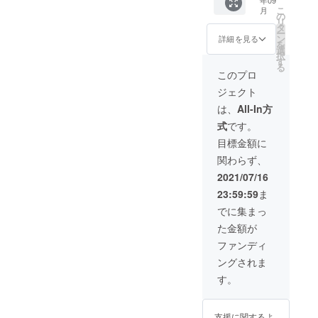
節の果
スンに
週間保
nstagra
こ
月
物を
受講し
存可能
の
m.com/
リ
使った
ていた
です。
タ
satoshi
ー
マフィ
だけま
https://i
ン
ki.pan.g
詳細を見る
を
ン）な
す。 マ
nstagra
選
oen/
択
ど5種類
ンツー
m.com/
す
る
を2個ず
マンで
kinniko
このプロ
つ合計
ごえん
niko
ジェクト
10個お
や。の
詰めし
大人気
は、
All-In方
ます。
シフォ
式
です。
冷凍保
ンケー
存でお
キのレ
目標金額に
よそ
シピを
関わらず、
一ヶ月
そのま
保存可
ま伝授
2021/07/16
能で
しま
23:59:59
ま
す。
す。 お
https://i
そらく
でに集まっ
nstagra
最初で
た金額が
m.com/
最後の
oyatsu
シフォ
ファンディ
_tomo/
ンケー
ングされま
キレッ
スンで
す。
す。
キッチ
ンスタ
支援に関するよ