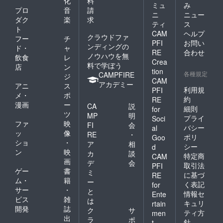
化
料
ミュ
み
プロ
音
請
ニ
ニュー
ダク
楽
求
ティ
ス
ト
CAM
ヘルプ
クラウドファ
フー
チ
PFI
お問い
ンディングの
ド・
ャ
RE
合わせ
ノウハウを無
飲食
レ
Crea
料で学ぼう
店
ン
tion
各種規定
CAMPFIRE
ジ
CAM
アカデミー
アニ
ス
利用規
PFI
メ・
ポ
約
RE
漫画
ー
CA
説
細則
for
ツ
MP
明
プライ
Soci
ファ
映
FI
会
バシー
al
ッ
像
RE
・
ポリ
Goo
ショ
・
ア
相
シー
d
ン
映
カ
談
特定商
CAM
画
デ
会
取引法
PFI
ゲー
書
ミ
に基づ
RE
ム・
籍
ー
く表記
for
サー
・
と
情報セ
Ente
ビス
雑
は
キュリ
rtain
開発
誌
ク
サ
ティ方
men
出
ラ
ポ
針
t