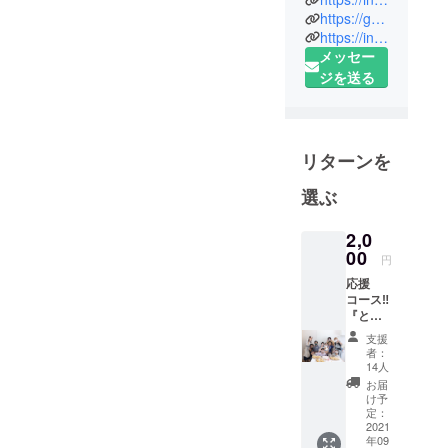
ルの専門店
https://goenya.thebase.in/
https://instagram.com/satoshiki.pan.goen/
『ごえん
メッセー
や。』で
ジを送る
す。
生地に乳製
品を使わ
リターンを
ず、厳選し
た材料で
選ぶ
作っており
ます無添加
2,0
00
シフォン
円
ケーキ♡
応援
コース‼︎
極上のふわ
『とに
しっとり食
かく応
支援
感を味わっ
援して
者：
いる
14人
ていただき
よ‼︎』の
お届
たく、その
お気持
け予
ちの方
日の素材の
定：
にご用
2021
状態を見極
年09
意させ