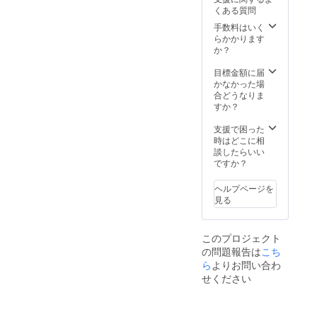
ジオ
くある質問
えん
にて行
手数料はいく
います
らかかります
が、遠
か？
方の方
はオン
目標金額に届
ライン
かなかった場
での
合どうなりま
レッス
すか？
ンも可
能で
支援で困った
す。 事
時はどこに相
前に
談したらいい
メール
ですか？
にて詳
細は打
ヘルプページを
ち合わ
見る
せさせ
ていた
だき日
このプロジェクト
程など
の問題報告は
こち
決めた
いと思
ら
よりお問い合わ
いま
せください
す。
レッス
ン時間