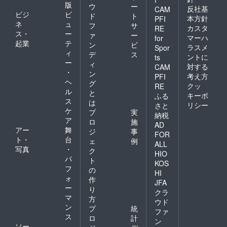
版
ウ
ー
反社基
CAM
ビジ
ビ
ド
ト
本方針
PFI
ネ
ュ
フ
サ
カスタ
RE
ス・
ー
ァ
ー
マーハ
for
起業
テ
ン
ビ
ラスメ
Spor
ィ
デ
ス
ントに
ts
ー
ィ
対する
CAM
・
ン
考え方
PFI
ヘ
グ
クッ
RE
ル
と
キーポ
ふる
ス
は
リシー
さと
ケ
プ
実
納税
ア
ロ
施
AD
アー
舞
ジ
事
FOR
ト・
台
ェ
例
ALL
写真
・
ク
HIO
パ
ト
KOS
フ
の
HI
ォ
作
JFA
ー
り
クラ
マ
方
ウド
ン
プ
統
ファ
ス
ロ
計
ン
ソー