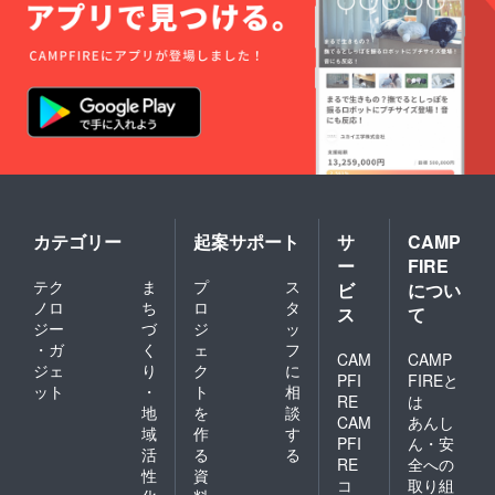
カテゴリー
起案サポート
サ
CAMP
ー
FIRE
テク
ま
プ
ス
ビ
につい
ノロ
ち
ロ
タ
ス
て
ジー
づ
ジ
ッ
・ガ
く
ェ
フ
CAM
CAMP
ジェ
り
ク
に
PFI
FIREと
ット
・
ト
相
RE
は
地
を
談
CAM
あんし
域
作
す
PFI
ん・安
活
る
る
RE
全への
性
資
コ
取り組