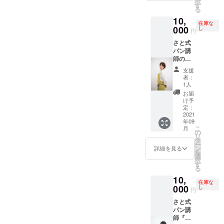
択
支援
師はも
月（土
す
る
時、必
ちろ
日祝を
10,
ず備考
ん、さ
除く）
在庫な
欄にご
と式パ
000
https://i
し
円
希望の
ン代表
nstagra
さと式
お名前
の柴田
m.com/
パン講
をご記
里子先
satoshi
師の
入くだ
生が行
ki.pan.g
『清乃
さい。
いま
oen/
支援
先生』
す。 遠
者：
がお届
方の方
1人
けす
はオン
お届
る、大
ライン
け予
人気の
での
定：
生食パ
2021
レッス
年09
ン2本
ンも可
こ
月
セット
能で
の
リ
(合計4
す。
タ
ー
斤)を、
レッス
ン
詳細を見る
を
冷蔵便
ン時間
選
択
にてお
はおよ
す
る
送りし
そ３時
10,
ます。
間を予
在庫な
生で食
000
定して
し
円
べても
おりま
さと式
美味し
す。 同
パン講
い生食
時にお
師『と
パン
２人様