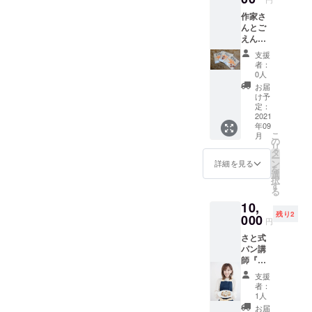
もっちりや
もので
わらかな新
作家さ
はあり
んとご
ませ
食感の無添
えん
ん。)
加ベーグル
や。が
(種類は
支援
コラボ
です！
お選び
者：
して生
いただ
0人
まれた
けませ
お届
卵乳製品不
オリジ
んので
け予
ナルの
ご了承
定：
使用の動物
縁起物
2021
くださ
パンシリー
年09
天然石
い）
こ
月
ズは、イベ
の縁起
https://i
の
リ
物を一
nstagra
タ
ントでもお
ー
つお送
m.com/
ン
詳細を見る
店でもすぐ
を
りしま
tsukuri
選
択
す！ (運
に完売して
noshow
す
る
勢・効
/
しまう大人
10,
能を保
気パンで
残り2
証する
000
円
もので
す。
さと式
はあり
パン講
ませ
師『ゆ
お客様おひ
ん。)
み先
(種類は
とりおひと
支援
生』の
お選び
者：
りの笑顔を
体に優
いただ
1人
しい
けませ
思い浮かべ
お届