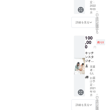
くは、
育ての
定：
nstagra
お金の
2022
お話・
m.com/
年03
ことが
スピリ
snowdr
こ
月
漫画で
チュア
の
op.pan/
リ
学べる
ルなお
タ
ー
書籍一
話な
ン
詳細を見る
を
冊のい
ど、い
選
択
ずれか
ろんな
す
る
と、修
分野で
100
了証の
楽しく
それぞ
,00
お話で
残り2
れに
きま
0
円
『支援
す。 平
者』と
キッチ
日の15
してお
ンスタ
時−16時
名前を
ジオ
の時間
記載さ
えん
帯に限
支援
せてい
にて、
りま
者：
ただき
さと式
す。 土
0人
ます。
パンの
曜・日
お届
⭐︎絵本か
プライ
曜・祝
け予
書籍か
ベート
日は不
定：
は子供
レッス
2021
可！ 有
年10
さんに
ンを受
効期
こ
月
選択し
講して
限：令
の
リ
ていた
いただ
和3年8
タ
ー
だきま
けま
月〜令
ン
詳細を見る
を
す。 ⭐︎
す。 講
和3年11
選