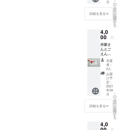
こ
月
めながら一
ていた
の
リ
だきま
つ一つ手仕
タ
ー
した。
ン
詳細を見る
事で丁寧に
を
ありが
選
択
焼き上げて
とうの
す
る
感謝
おります。
4,0
メール
をお送
00
円
りさせ
ベーグルは
作家さ
ていた
天然酵母・
んとご
だきま
国産小麦・
えん
す。
や。が
きび砂糖・
支援
コラボ
者：
天日海塩の
して生
0人
まれた
みを使用
お届
オリジ
け予
し、卵・乳
ナルの
定：
製品・油脂
縁起物
2021
年09
梅結び
類を使わず
こ
月
の水引
の
焼き上げて
リ
きを一
タ
ー
おります。
つお送
ン
詳細を見る
を
りしま
選
噛むほどに
択
す！ (運
す
素材の甘さ
る
勢・効
4,0
能を保
が広がる、
証する
00
円