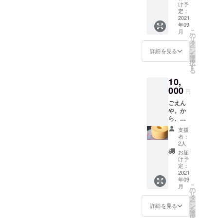
『raw
んので
け予
ながら、心
チョコ
ご了承
定：
を込めて丁
ミント
2021
くださ
年09
ケー
い）
寧に焼き上
こ
月
キ』 純
https://i
の
げておりま
リ
度の高
nstagra
タ
ー
いオー
す。
m.com/
ン
詳細を見る
を
ガニッ
nao.inte
選
択
クペ
rior_fud
す
る
あなたのお
パーミ
e.art/
10,
ント配
いしい笑顔
合の爽
000
円
から、しあ
やかな
ごえん
わせな時間
ケーキ
や。か
を冷凍
が重なっ
ら、生
便にて
て、たくさ
地に乳
お届け
支援
製品を
いたし
んのご縁が
者：
使わ
ます。
2人
結ばれます
ず、厳
raw
お届
ように。
選した
sweets
け予
材料で
とは"生
定：
作って
2021
のお菓
年09
おりま
子"で
こ
月
す無添
す。 自
の
リ
加シ
然な食
タ
ー
フォン
材を生
ン
詳細を見る
を
ケーキ
で食べ
選
択