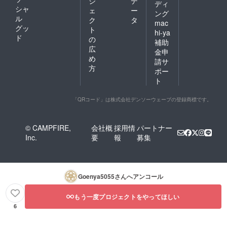
ジ
デ
ディ
シャ
ェ
ー
ング
ル
ク
タ
mac
グッ
ト
hi-ya
ド
の
補助
広
金申
め
請サ
方
ポー
ト
「QRコード」は株式会社デンソーウェーブの登録商標です。
© CAMPFIRE,
会社概
採用情
パートナー
Inc.
要
報
募集
Goenya5055
さんへアンコール
もう一度プロジェクトをやってほしい
6