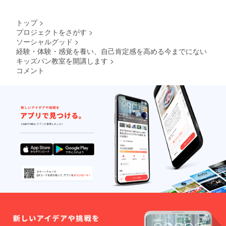
は２時
間〜６
時間の
トップ
>
間で納
プロジェクトをさがす
>
得のい
ソーシャルグッド
>
くまで
お付き
経験・体験・感覚を養い、自己肯定感を高める今までにない
合いさ
キッズパン教室を開講します
>
せてい
コメント
ただき
ます。
平日不
可 原則
日曜日
の開催
です。
有効期
限：令
和3年9
月〜令
和3年11
月
https://i
nstagra
m.com/
chiffon.
goenya/