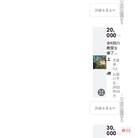
の
goenya/
りいた
リ
笑顔に
ざな大
タ
だけま
ー
なれま
きさの
ン
詳細を見る
す♡ ＊
を
すよう
クッ
選
今回
択
に…と
キーが
す
ナッツ
る
想いを
10枚ほ
フリー
20,
込めて
ど入り
のケー
作りま
000
ます。
円
キでは
した作
（賞味
ござい
全6回の
品をお
期限は
ませ
教室を
届けし
製造日
ん。ク
修了さ
ます。
から3週
リーム
れた子
種類が
間）
支援
にはカ
供さん
ありま
https://i
者：
シュー
へ絵本
すの
nstagra
0人
ナッツ
を一冊
で、お
m.com/
お届
を使用
プレゼ
選びく
kuruma
け予
してお
ントで
ださ
定：
ripan/
りま
きる
2022
い。 ・
す。
年03
権！ お
A エコ
https://i
こ
月
渡しす
バック
の
nstagra
リ
る絵本
・B ラ
タ
m.com/
ー
の中に
ンチ
ン
詳細を見る
yun.214
を
『支援
マット
選
/
択
者』と
女の子
す
る
してお
・B ラ
30,
名前を
ンチ
残り2
書かせ
000
マット
円
ていた
男の子