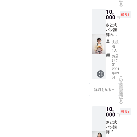
(プレー
ること
す
る
ン)を冷
でビタ
10,
蔵便で
ミン、
残り1
お届け
000
ミネラ
円
しま
ル、食
さと式
す。 極
物酵素
パン講
上のふ
を生か
師の
わしっ
したま
『さち
とり食
ま体内
支援
こ先
感を味
に摂り
者：
生』
わって
入れる
1人
が、心
いただ
こので
お届
を込め
きた
きる、
け予
てお作
く、そ
定：
栄養価
りする
2021
の日の
の高い
年09
「優し
素材の
贅沢な
こ
月
くて美
状態を
の
スイー
リ
味しく
見極め
タ
ツとな
ー
てホッ
ながら
ン
ります
詳細を見る
を
コリす
一つ一
選
♡ 食材
択
る、癒
つ手仕
す
は非燻
る
しの白
事で丁
蒸処理
10,
パン」
寧に焼
のナッ
残り1
を冷蔵
000
き上げ
ツ、白
円
便にて
ており
砂糖不
さと式
お届け
ます、
使用、
パン講
しま
無添加
卵・乳
師『ひ
す！ ※
シフォ
製品不
ろこ先