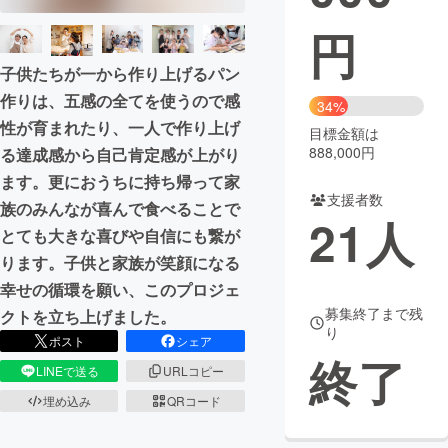
円
まちづくり・地域活性化
子供たちが一から作り上げるパン
CAMPFIRE for Social Good
CAMPFIRE Creation
作りは、五感の全てを使うので感
34%
性が育まれたり、一人で作り上げ
CAMPFIREふるさと納税
machi-ya
コミュニティ
目標金額は
888,000円
る達成感から自己肯定感が上がり
ます。更におうちに持ち帰って家
支援者数
族のみんなが喜んで食べることで
21
人
とても大きな喜びや自信にも繋が
ります。子供と家族が笑顔になる
幸せの循環を願い、このプロジェ
募集終了まで残
クトを立ち上げました。
り
ポスト
シェア
終了
LINEで送る
URLコピー
埋め込み
QRコード