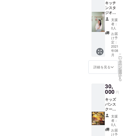
キッチ
だきま
・c ラ
ンスタ
す。 ⭐︎
ンチ巾
ジオ
支援
着 Bの
えん
時、必
ランチ
支援
にご招
ず備考
マット
者：
待させ
欄にご
には女
0人
ていた
希望の
の子用
お届
だき、
お名前
と男の
け予
さと式
をご記
定：
子用が
パン代
2021
入くだ
ありま
年08
表の
さい。
すの
こ
月
『柴田
の
で、お
リ
里子先
タ
間違い
ー
生』と1
ン
のない
詳細を見る
を
時間
選
ように
択
ゆっく
す
お願い
る
りお話
致しま
30,
しでき
す。 ※
る権 遠
000
柄はラ
円
方の方
ンダム
キッズ
はオン
で送ら
パンス
ライン
せてい
クール
でも
ただき
の修了
可！ パ
ますの
支援
時、厳
ンのお
でご了
者：
選した
話・起
0人
承くだ
絵本一
業のお
さい。
お届
冊もし
話・子
け予
https://i