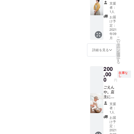
も先
は、ほ
まで受
支援
生』か
んのり
講して
者：
ら、イ
甘くふ
いただ
1人
ベント
わふわ
けま
お届
や通販
食感！
す。 事
け予
で大人
焼くと
定：
前に
気の
2021
少し
メール
年09
『ミニ
もっち
にて詳
こ
月
マフィ
りとし
の
細の打
リ
ンセッ
た食感
タ
ち合わ
ー
ト』を
にな
ン
せをさ
詳細を見る
を
冷凍便
り、そ
選
せてい
択
でお届
のまま
す
ただき
る
け致し
でお召
日程な
200
ます。
し上が
どを決
特に人
,00
りいた
在庫な
定した
し
気のフ
だく時
0
いと思
円
レー
との違
いま
バー
ごえん
いをお
す。 有
（ゴロ
や。店
楽しみ
効期
ゴロ
主によ
いただ
限：令
チョ
る無添
けま
和3年8
支援
コ・
加シ
す。 冷
月〜令
者：
コー
フォン
凍して
和3年11
1人
ヒー・
ケーキ
いただ
月（土
お届
チーズ
のプラ
けれ
日祝を
け予
ケーキ
イベー
ば、お
定：
除く）
風・季
トレッ
2021
よそ二
https://i
年09