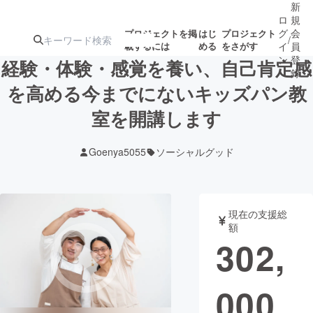
新
ロ
規
グ
会
プロジェクトを掲
はじ
プロジェクト
/
載するには
める
をさがす
イ
員
ン
登
経験・体験・感覚を養い、自己肯定感
録
を高める今までにないキッズパン教
室を開講します
人気のプロ
注目のリ
注目の新着プロ
募集終了が近いプ
もうすぐ公開
ジェクト
ターン
ジェクト
ロジェクト
されます
Goenya5055
ソーシャルグッド
アート・写真
音楽
現在の支援総
テクノロジー・ガジェット
ゲーム・サ
額
302,
映像・映画
書籍・雑誌
000
ビジネス・起業
チャレンジ