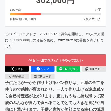
302,000
円
終了
34
%達成
目標金額
888,000
円
支援者数
21
人
このプロジェクトは、
2021/06/15
に募集を開始し、
21
人の支援
により
302,000
円の資金を集め、
2021/07/16
に募集を終了しま
した
もう一度プロジェクトをやってほしい
ポスト
シェア
LINEで送る
URLコピー
埋め込み
QRコード
子供たちが一から作り上げるパン作りは、五感の全てを
使うので感性が育まれたり、一人で作り上げる達成感か
ら自己肯定感が上がります。更におうちに持ち帰って家
族のみんなが喜んで食べることでとても大きな喜びや自
信にも繋がります。子供と家族が笑顔になる幸せの循環