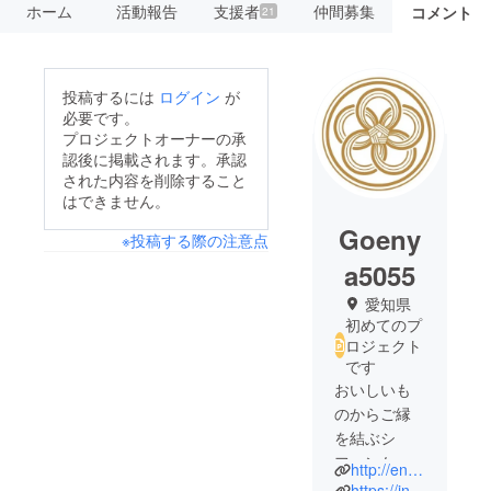
ホーム
活動報告
支援者
仲間募集
コメント
21
投稿するには
ログイン
が
必要です。
プロジェクトオーナーの承
認後に掲載されます。承認
された内容を削除すること
はできません。
Goeny
※投稿する際の注意点
a5055
愛知県
初めてのプ
ロジェクト
です
おいしいも
のからご縁
を結ぶシ
フォンケー
http://entsumugi-goenya.com/
キとベーグ
https://instagram.com/chiffon.goenya/