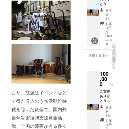
す。 ご
とうご
駒沢女
理解ご
ざいま
子大学
了承の
支援
す。 お
（〒
ほどよ
者：
礼状を
206-
ろしく
3人
お送り
8511 東
お願い
お届
させて
京都稲
いたし
け予
いただ
城市坂
定：
ます。
きま
2021
浜238）
年06
す。 ・
※新型コ
こ
月
演奏会
ロナ
の
リ
にご招
ウィル
タ
ー
待しま
ス感染
ン
詳細を見る
を
す（1
拡大に
選
択
名） 日
より、
す
る
時：
今後延
100
2021年
期・中
6月13日
,00
止の可
（日）
能性が
0
円
14:00～
ありま
会場：
ご支援
また、鼓遊はイベントなど
す。 ご
駒沢女
ありが
理解ご
で得た収入のうち活動維持
子大学
とうご
了承の
（〒
ざいま
ほどよ
支援
費を除いた資金で、国内外
206-
す。 お
ろしく
者：
8511 東
礼状を
お願い
1人
自然災害復興支援募金活
京都稲
お送り
いたし
お届
城市坂
させて
ます。
け予
動、全国の障害が有る多く
浜238）
いただ
・鼓遊
定：