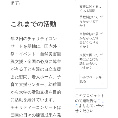
ます。
毎年開
※東京近
支援に関するよ
催して
郊以外
くある質問
いる
の場合
チャリ
には交
手数料はいく
ティー
通費な
らかかります
これまでの活動
コン
どが発
か？
サート
生する
で販売
場合が
目標金額に届
してい
ありま
年２回のチャリティコン
かなかった場
る、 オ
す。 ※
合どうなりま
サートを基軸に、国内外・
リジナ
上記の
すか？
ルTシャ
項目や
祭・イベント・自然災害復
ツを1枚
開催日
支援で困った
ご提供
時など
時はどこに相
興支援・全国の心身に障害
しま
詳細に
談したらいい
す。 ※
つきま
ですか？
が有る子ども達の自立支援
サイズ
して
を選ん
は、個
また慰問、老人ホーム、子
ヘルプページを
でくだ
別でご
見る
育て支援センター、幼稚園
さい。
相談く
・鼓遊
ださ
から大学の活動支援を目的
オリジ
い。
このプロジェクト
ナル
に活動を続けています。
の問題報告は
こち
キーホ
ルダー
ら
よりお問い合わ
チャリティーコンサートは
をご提
せください
供（1
団員の日々の練習成果を発
個） 鼓