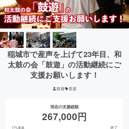
稲城市で産声を上げて23年目、和
太鼓の会「鼓遊」の活動継続にご
支援お願いします！
鼓遊
音楽
現在の支援総額
267,000
円
終了
17
%達成