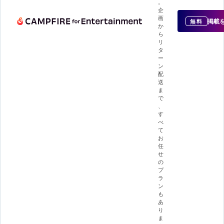
。
企
画
掲載
無料
か
ら
リ
タ
ー
ン
配
送
ま
で
、
す
べ
て
お
任
せ
の
プ
ラ
ン
も
あ
り
ま