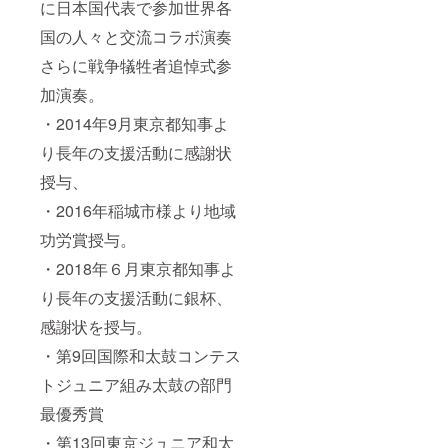
に日本国代表で参加世界各
国の人々と交流コラボ演奏
さらに戦争犠牲者追悼式参
加演奏。
・2014年9月東京都知事よ
り長年の支援活動に感謝状
授与、
・2016年稲城市様より地域
功労賞授与。
・2018年６月東京都知事よ
り長年の支援活動に銀杯、
感謝状を授与。
・第9回国際和太鼓コンテス
トジュニア組み太鼓の部門
最優秀賞
・第13回東京ジュニア和太