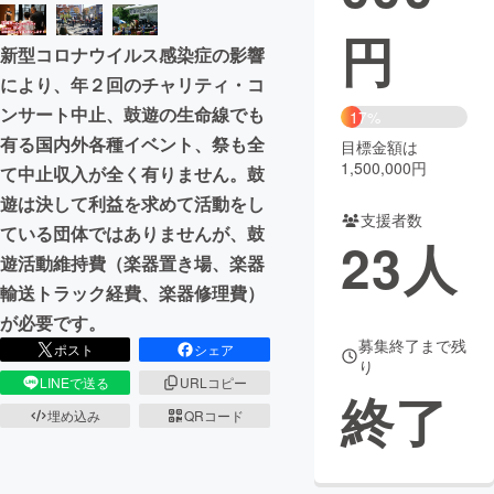
円
まちづくり・地域活性化
新型コロナウイルス感染症の影響
により、年２回のチャリティ・コ
CAMPFIRE for Social Good
CAMPFIRE Creation
ンサート中止、鼓遊の生命線でも
17%
CAMPFIREふるさと納税
machi-ya
コミュニティ
有る国内外各種イベント、祭も全
目標金額は
1,500,000円
て中止収入が全く有りません。鼓
遊は決して利益を求めて活動をし
支援者数
ている団体ではありませんが、鼓
23
人
遊活動維持費（楽器置き場、楽器
輸送トラック経費、楽器修理費）
が必要です。
募集終了まで残
ポスト
シェア
り
LINEで送る
URLコピー
終了
埋め込み
QRコード