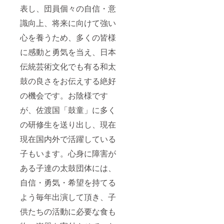
遊 頭 木
表し、団員個々の自信・意
崎が1つ
識向上、将来に向けて強い
ずつ手
作りし
心を養うため、多くの皆様
た鼓遊
の焼き
に感動と勇気を当え、日本
印が
入った
伝統芸術文化でも有る和太
ヒノキ
のキー
鼓の良さをお伝えする絶好
ホル
の機会です。お陰様です
ダーを
お1つご
が、佐渡国「鼓童」に多く
提供し
ます。
の研修生を送り出し、現在
現在国内外で活躍している
子もいます。心身に障害が
ある子達の太鼓団体には、
自信・勇気・希望を持てる
よう毎年出演して頂き、子
供たちの活動に必要な食も