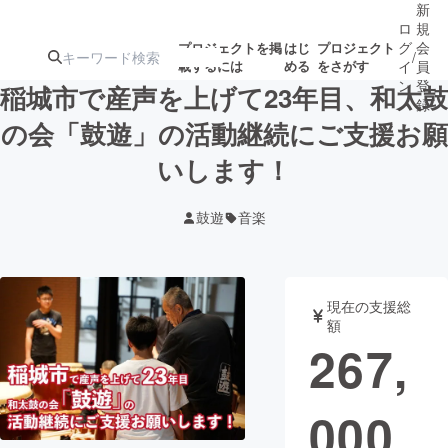
新
ロ
規
グ
会
プロジェクトを掲
はじ
プロジェクト
/
載するには
める
をさがす
イ
員
ン
登
稲城市で産声を上げて23年目、和太鼓
録
の会「鼓遊」の活動継続にご支援お願
いします！
人気のプロ
注目のリ
注目の新着プロ
募集終了が近いプ
もうすぐ公開
ジェクト
ターン
ジェクト
ロジェクト
されます
鼓遊
音楽
アート・写真
音楽
現在の支援総
テクノロジー・ガジェット
ゲーム・サ
額
267,
映像・映画
書籍・雑誌
000
ビジネス・起業
チャレンジ