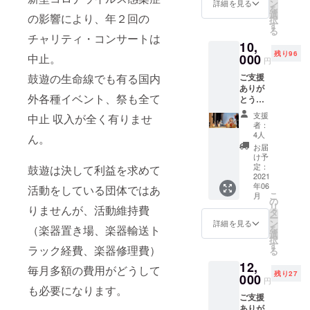
待しま
ン
詳細を見る
を
す（1
選
の影響により、年２回の
択
名） 日
す
る
時：
チャリティ・コンサートは
10,
2021年
残り96
6月13日
中止。
000
円
（日）
鼓遊の生命線でも有る国内
ご支援
14:00～
ありが
会場：
外各種イベント、祭も全て
とうご
駒沢女
ざいま
子大学
支援
中止 収入が全く有りませ
す。 お
（〒
者：
礼状を
206-
4人
ん。
お送り
8511 東
お届
させて
京都稲
け予
いただ
城市坂
定：
鼓遊は決して利益を求めて
きま
2021
浜238）
年06
す。 ・
活動をしている団体ではあ
※新型コ
こ
月
演奏会
ロナ
の
リ
りませんが、活動維持費
にご招
ウィル
タ
ー
待しま
ス感染
ン
詳細を見る
（楽器置き場、楽器輸送ト
を
す（1
拡大に
選
択
名） 日
より、
す
ラック経費、楽器修理費）
る
時：
今後延
12,
2021年
期・中
毎月多額の費用がどうして
残り27
6月13日
000
止の可
円
（日）
も必要になります。
能性が
ご支援
14:00～
ありま
ありが
会場：