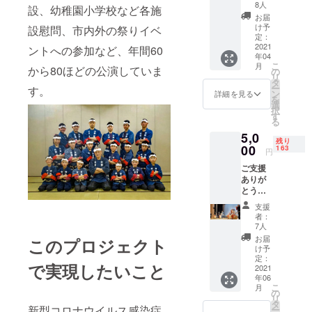
礼状を
稚園小学校
8人
設、幼稚園小学校など各施
お送り
お届
など各施設
させて
け予
設慰問、市内外の祭りイベ
慰問、市内
いただ
定：
きま
2021
ントへの参加など、年間60
外の祭りイ
年04
す。
こ
ベントへの
月
から80ほどの公演していま
の
リ
参加など、
タ
ー
す。
ン
詳細を見る
年間60から
を
選
択
80ほどの公
す
る
演していま
5,0
残り
す。
00
163
円
ご支援
ありが
とうご
ざいま
支援
す。 お
者：
礼状を
7人
お送り
お届
このプロジェクト
させて
け予
いただ
定：
で実現したいこと
きま
2021
年06
す。 ・
こ
月
演奏会
の
リ
にご招
タ
新型コロナウイルス感染症
ー