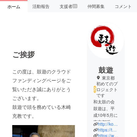
活動報告
支援者
仲間募集
コメント
ホーム
23
ご挨拶
鼓遊
この度は、鼓遊のクラウド
東京都
ファンディングページをご
初めてのプ
覧いただき誠にありがとう
ロジェクト
です
ございます。
和太鼓の会
鼓遊で頭を務めている木崎
鼓遊は、平
成10年5月に
充教です。
東京都稲城
http://koyu-taiko.blogspot.com/
市向陽台で
https://twitter.com/koyu_inagi
創立された
https://www.facebook.com/%E9%BC%93%E9%81%8A-445325642302899/