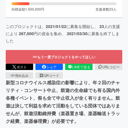
目標金額
1,500,000
円
支援者数
23
人
このプロジェクトは、
2021/01/22
に募集を開始し、
23
人の支援
により
267,000
円の資金を集め、
2021/03/30
に募集を終了しま
した
もう一度プロジェクトをやってほしい
ポスト
シェア
LINEで送る
URLコピー
埋め込み
QRコード
新型コロナウイルス感染症の影響により、年２回のチャ
リティ・コンサート中止、鼓遊の生命線でも有る国内外
各種イベント、祭も全て中止収入が全く有りません。鼓
遊は決して利益を求めて活動をしている団体ではありま
せんが、鼓遊活動維持費（楽器置き場、楽器輸送トラッ
ク経費、楽器修理費）が必要です。