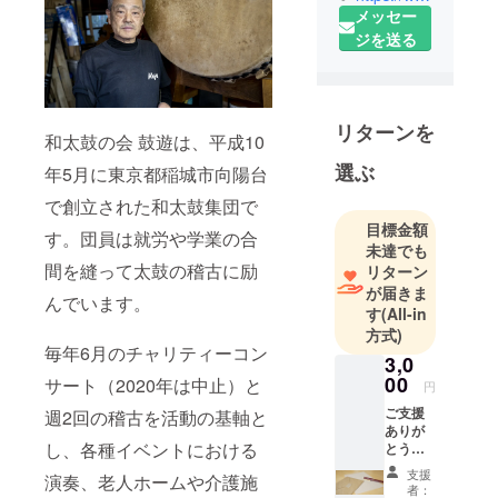
メッセー
和太鼓集団
ジを送る
です。団員
は就労や学
業の合間を
縫って太鼓
リターンを
の稽古に励
和太鼓の会 鼓遊は、平成10
んでいま
選ぶ
年5月に東京都稲城市向陽台
す。
で創立された和太鼓集団で
目標金額
す。団員は就労や学業の合
6月のチャリ
未達でも
ティーコン
間を縫って太鼓の稽古に励
リターン
サートと週2
が届きま
んでいます。
回の稽古を
す
(All-in
方式)
活動の基軸
毎年6月のチャリティーコン
とし、各種
3,0
00
サート（2020年は中止）と
イベントに
円
おける演
ご支援
週2回の稽古を活動の基軸と
ありが
奏、老人
し、各種イベントにおける
とうご
ホームや介
ざいま
支援
演奏、老人ホームや介護施
護施設、幼
す。 お
者：