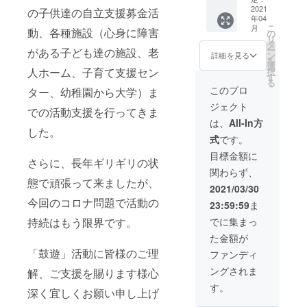
※新型コ
きま
2021
オリジ
の子供達の自立支援募金活
年04
ロナ
す。 ・
ナルデ
こ
月
動、各種施設（心身に障害
ウィル
ご希望
ザインT
の
リ
ス感染
の会場
シャツ
タ
ー
がある子ども達の施設、老
拡大に
にて演
をご提
ン
詳細を見る
を
より、
奏会を
供（1
選
人ホーム、子育て支援セン
択
今後延
開催し
枚） 鼓
す
る
期・中
ます（1
遊で、
このプロ
ター、幼稚園から大学）ま
止の可
回） 鼓
毎年開
ジェクト
能性が
遊のメ
催して
での活動支援を行ってきま
ありま
ンバー
いる
は、
All-In方
す。 ご
が訪問
した。
チャリ
式
です。
理解ご
させて
ティー
了承の
いただ
コン
目標金額に
さらに、長年ギリギリの状
ほどよ
き、演
サート
関わらず、
ろしく
奏会を
で販売
態で頑張って来ましたが、
お願い
開催し
してい
2021/03/30
いたし
ます。
る、 オ
今回のコロナ問題で活動の
23:59:59
ま
ます。
※会場の
リジナ
・鼓遊
準備、
ルTシャ
持続はもう限界です。
でに集まっ
オリジ
会場費
ツを1枚
た金額が
ナルデ
の支払
ご提供
ザインT
いなど
「鼓遊」活動に皆様のご理
しま
ファンディ
シャツ
は、ご
す。 ※
ングされま
解、ご支援を賜ります様心
をご提
支援者
サイズ
供（1
様でお
を選ん
す。
深く宜しくお願い申し上げ
枚） 鼓
願いし
でくだ
遊で、
ます。
さい。