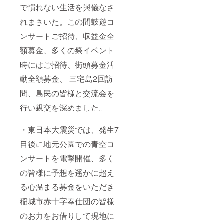
で慣れない生活を與儀なさ
れまさいた。この間鼓遊コ
ンサートご招待、収益金全
額募金、多くの祭イベント
時にはご招待、街頭募金活
動全額募金、 三宅島2回訪
問、島民の皆様と交流会を
行い親交を深めました。
・東日本大震災では、発生7
目後に地元公園での青空コ
ンサートを電撃開催、多く
の皆様に予想を遥かに超え
る心温まる募金をいただき
稲城市赤十字奉仕団の皆様
のお力をお借りして現地に