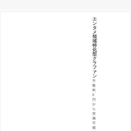
エ
ン
タ
メ
領
域
特
化
型
ク
ラ
フ
ァ
ン
手
数
料
0
円
か
ら
実
施
可
能