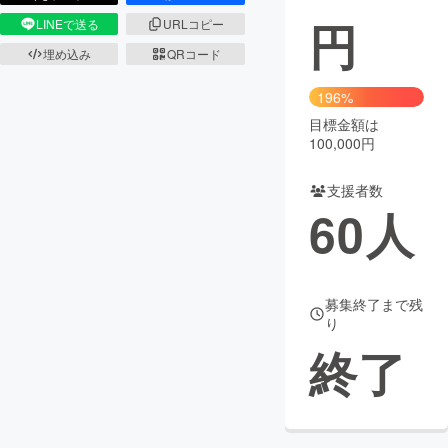
円
LINEで送る
URLコピー
埋め込み
QRコード
196%
目標金額は
100,000円
支援者数
60
人
募集終了まで残
り
終了