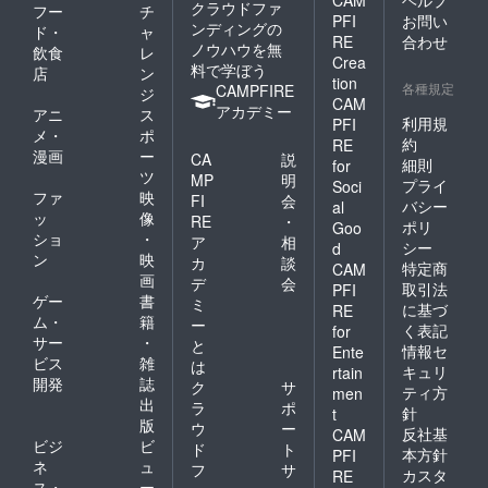
CAM
ヘルプ
クラウドファ
フー
チ
PFI
お問い
ンディングの
ド・
ャ
RE
合わせ
ノウハウを無
飲食
レ
Crea
料で学ぼう
店
ン
tion
各種規定
CAMPFIRE
ジ
CAM
アカデミー
アニ
ス
利用規
PFI
メ・
ポ
約
RE
漫画
ー
CA
説
細則
for
ツ
MP
明
プライ
Soci
ファ
映
FI
会
バシー
al
ッ
像
RE
・
ポリ
Goo
ショ
・
ア
相
シー
d
ン
映
カ
談
特定商
CAM
画
デ
会
取引法
PFI
ゲー
書
ミ
に基づ
RE
ム・
籍
ー
く表記
for
サー
・
と
情報セ
Ente
ビス
雑
は
キュリ
rtain
開発
誌
ク
サ
ティ方
men
出
ラ
ポ
針
t
版
ウ
ー
反社基
CAM
ビジ
ビ
ド
ト
本方針
PFI
ネ
ュ
フ
サ
カスタ
RE
ス・
ー