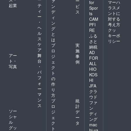
ァ
ー
マーハ
for
起業
テ
ン
ビ
ラスメ
Spor
ィ
デ
ス
ントに
ts
ー
ィ
対する
CAM
・
ン
考え方
PFI
ヘ
グ
クッ
RE
ル
と
キーポ
ふる
ス
は
リシー
さと
ケ
プ
実
納税
ア
ロ
施
AD
アー
舞
ジ
事
FOR
ト・
台
ェ
例
ALL
写真
・
ク
HIO
パ
ト
KOS
フ
の
HI
ォ
作
JFA
ー
り
クラ
マ
方
ウド
ン
プ
統
ファ
ス
ロ
計
ン
ソー
ジ
デ
ディ
シャ
ェ
ー
ング
ル
ク
タ
mac
グッ
ト
hi-ya