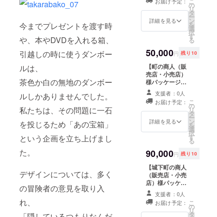
こ
お届け予定：
プレゼント （送
の
リ
料込） ・ちいさ
タ
ー
いメダルを1枚プ
ン
詳細を見る
を
今までプレゼントを渡す時
レゼント
選
択
す
や、本やDVDを入れる箱、
る
50,000
引越しの時に使うダンボー
円
残り10
【町の商人（販
ルは、
売店・小売店）
茶色か白の無地のダンボー
様パッケージ】
・「あの宝箱
支援者：0人
ルしかありませんでした。
（中）」を50箱
こ
お届け予定：
プレゼント （送
の
私たちは、その問題に一石
リ
料込） ・ちいさ
タ
ー
いメダルを1枚プ
ン
詳細を見る
を投じるため「あの宝箱」
を
レゼント
選
択
す
という企画を立ち上げまし
る
た。
90,000
円
残り10
【城下町の商人
デザインについては、多く
（販売店・小売
店）様パッケー
の冒険者の意見を取り入
ジ】 ・「あの宝
支援者：0人
箱（小）」を50
れ、
こ
お届け予定：
箱プレゼント
の
リ
（送料込） ・
タ
「隠しているつもりなんだ