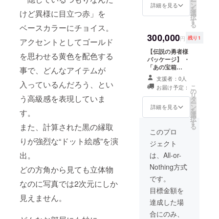
ー
「あの宝箱
ン
詳細を見る
を
（中）」を50箱
けど異様に目立つ赤」を
選
択
プレゼント （送
す
る
ベースカラーにチョイス。
料込） ・「あの
宝箱（大）」を
300,000
円
残り1
アクセントとしてゴールド
10箱プレゼント
（送料込） ・ち
【伝説の勇者様
を思わせる黄色を配色する
いさいメダルを1
パッケージ】 ・
枚プレゼント
「あの宝箱
事で、どんなアイテムが
（小）」100箱
支援者：0人
（送料込） ・
入っているんだろう、とい
こ
お届け予定：
「あの宝箱
の
リ
う高級感を表現していま
（中）」100箱
タ
ー
（送料込） ・
ン
詳細を見る
を
す。
「あの宝箱
選
択
（大）」10箱
す
また、計算された黒の縁取
る
（送料込） ・
このプロ
「ゆうしゃのけ
りが強烈な“ドット絵感”を演
ジェクト
ん」1つ ※ご自宅
まで「しょうに
出。
は、All-or-
ん」と「おどり
Nothing方式
どの方角から見ても立体物
こ」と「うらな
いし」があの宝
です。
なのに写真では2次元にしか
箱に入れてお届
目標金額を
けに伺います。
見えません。
（大阪府内に限
達成した場
ります。他の地
合にのみ、
域には発送しま