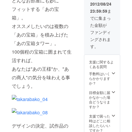
どんなお部屋にも妙に
す）
2012/08/24
フィットする「あの宝
23:59:59
ま
箱」。
でに集まっ
た金額が
オススメしたいのは複数の
ファンディ
「あの宝箱」を積み上げた
ングされま
「あの宝箱タワー」。
す。
100個程の宝箱に囲まれて生
活すれば、
支援に関するよ
くある質問
あなたは"あの王様"か、"あ
手数料はいく
の商人"の気分を味わえる事
らかかります
か？
でしょう。
目標金額に届
かなかった場
合どうなりま
すか？
支援で困った
時はどこに相
デザインの決定、試作品の
談したらいい
ですか？