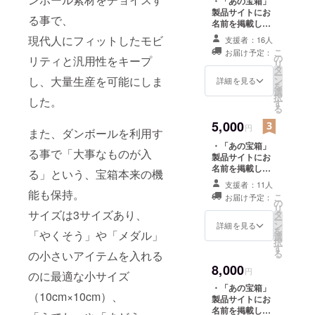
・「あの宝箱」
製品サイトにお
る事で、
名前を掲載しま
す ・「あの宝箱
現代人にフィットしたモビ
支援者：16人
（小）」を1箱プ
こ
お届け予定：
レゼント （送料
の
リティと汎用性をキープ
リ
込） ・「あの宝
タ
ー
箱（中）」を1箱
し、大量生産を可能にしま
ン
詳細を見る
を
プレゼント （送
選
択
した。
料込） ・ちいさ
す
る
いメダルを1枚プ
5,000
レゼント
円
また、ダンボールを利用す
・「あの宝箱」
る事で「大事なものが入
製品サイトにお
名前を掲載しま
る」という、宝箱本来の機
す ・「あの宝箱
支援者：11人
（小）」を1箱プ
能も保持。
こ
お届け予定：
レゼント （送料
の
リ
込） ・「あの宝
サイズは3サイズあり、
タ
ー
箱（中）」を1箱
ン
詳細を見る
を
「やくそう」や「メダル」
プレゼント （送
選
択
料込） ・「あの
す
る
の小さいアイテムを入れる
宝箱（大）」を1
8,000
箱プレゼント
円
のに最適な小サイズ
（送料込） ・ち
・「あの宝箱」
いさいメダルを1
（10cm×10cm）、
製品サイトにお
枚プレゼント
名前を掲載しま