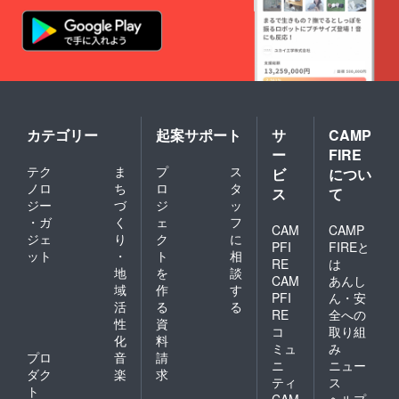
カテゴリー
起案サポート
サ
CAMP
ー
FIRE
テク
ま
プ
ス
ビ
につい
ノロ
ち
ロ
タ
ス
て
ジー
づ
ジ
ッ
・ガ
く
ェ
フ
CAM
CAMP
ジェ
り
ク
に
PFI
FIREと
ット
・
ト
相
RE
は
地
を
談
CAM
あんし
域
作
す
PFI
ん・安
活
る
る
RE
全への
性
資
コ
取り組
化
料
ミュ
み
プロ
音
請
ニ
ニュー
ダク
楽
求
ティ
ス
ト