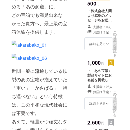
500
円
をしたかわ
める「あの洞窟」に。
・株式会社人間
いいイス
どの宝箱でも満足出来な
より感謝のメッ
「スイス」
セージをお送り
かった貴方へ、最上級の宝
します ・「あの
を作ったり
支援者：0人
宝箱」製品サイ
箱体験を提供します。
と、
こ
お届け予定：
トにお名前を掲
の
リ
何の会社か
載します
タ
ー
ン
よくわかり
詳細を見る
を
選
ません。
択
す
る
1,000
http://2ngen.j
円
p/
世間一般に流通している鉄
・「あの宝箱」
製品サイトにお
製のあの宝箱が抱えていた
名前を掲載しま
●Kinect 巨乳
す ・「あの宝箱
支援者：25人
「重い」「かさばる」「持
WORLD
（小）」を1箱プ
こ
お届け予定：
レゼント （送料
の
CUP 2012
ち運べない」という特徴
リ
込） ・ちいさい
タ
ー
メダルを1枚プレ
ン
詳細を見る
は、この平和な現代社会に
を
ゼント
http://kkwc.jp
選
択
は不要です。
す
る
あえて、軽量かつ頑丈なダ
2,500
円
ンボール素材をチョイスす