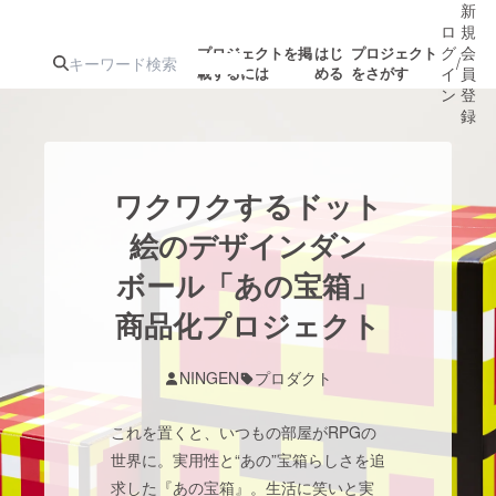
新
ロ
規
グ
会
プロジェクトを掲
はじ
プロジェクト
/
載するには
める
をさがす
イ
員
ン
登
録
人気のプロ
注目のリ
注目の新着プロ
募集終了が近いプ
もうすぐ公開
ワクワクするドット
ジェクト
ターン
ジェクト
ロジェクト
されます
絵のデザインダン
ボール「あの宝箱」
アート・写真
音楽
商品化プロジェクト
テクノロジー・ガジェット
ゲーム・サ
NINGEN
プロダクト
映像・映画
書籍・雑誌
これを置くと、いつもの部屋がRPGの
世界に。実用性と“あの”宝箱らしさを追
ビジネス・起業
チャレンジ
求した『あの宝箱』。生活に笑いと実