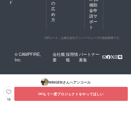
ド
の
補助
広
金申
め
請サ
方
ポー
ト
「QRコード」は株式会社デンソーウェーブの登録商標です。
© CAMPFIRE,
会社概
採用情
パートナー
Inc.
要
報
募集
NINGEN
さんへアンコール
もう一度プロジェクトをやってほしい
15