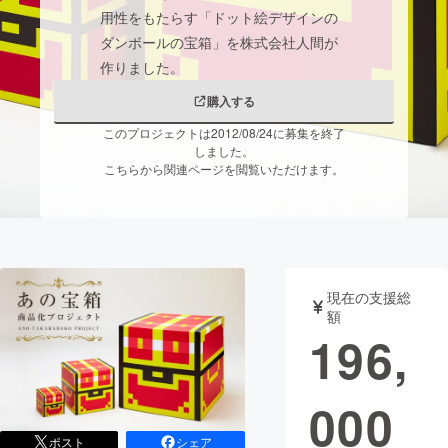
用性をもたらす「ドット絵デザインの
まちづくり・地域活性化
ダンボールの宝箱」を株式会社人間が
作りました。
CAMPFIRE for Social Good
CAMPFIRE Creation
購入する
CAMPFIREふるさと納税
machi-ya
コミュニティ
このプロジェクトは2012/08/24に募集を終了
しました。
こちらから関連ページを閲覧いただけます。
現在の支援総
額
196,
000
ポスト
シェア