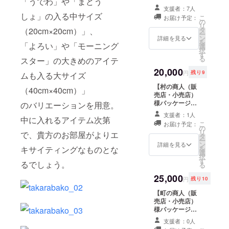
「うでわ」や「まどう
す ・「あの宝箱
支援者：7人
（小）」を3箱プ
しょ」の入る中サイズ
こ
お届け予定：
レゼント （送料
の
リ
込） ・「あの宝
タ
（20cm×20cm）」、
ー
箱（中）」を2箱
ン
詳細を見る
を
「よろい」や「モーニング
プレゼント （送
選
択
料込） ・「あの
す
る
スター」の大きめのアイテ
宝箱（大）」を1
箱プレゼント
20,000
円
残り9
ムも入る大サイズ
（送料込） ・ち
いさいメダルを1
【村の商人（販
（40cm×40cm）」
枚プレゼント
売店・小売店）
様パッケージ】
のバリエーションを用意。
・「あの宝箱
支援者：1人
中に入れるアイテム次第
（大）」を10箱
こ
お届け予定：
プレゼント （送
の
リ
で、貴方のお部屋がよりエ
料込） ・ちいさ
タ
ー
いメダルを1枚プ
ン
詳細を見る
を
キサイティングなものとな
レゼント
選
択
す
るでしょう。
る
25,000
円
残り10
【町の商人（販
売店・小売店）
様パッケージ】
・「あの宝箱
支援者：0人
（小）」を50箱