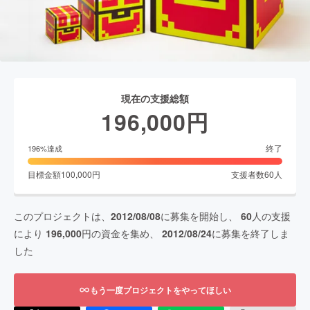
現在の支援総額
196,000
円
終了
196
%達成
目標金額
100,000
円
支援者数
60
人
このプロジェクトは、
2012/08/08
に募集を開始し、
60
人の支援
により
196,000
円の資金を集め、
2012/08/24
に募集を終了しま
した
もう一度プロジェクトをやってほしい