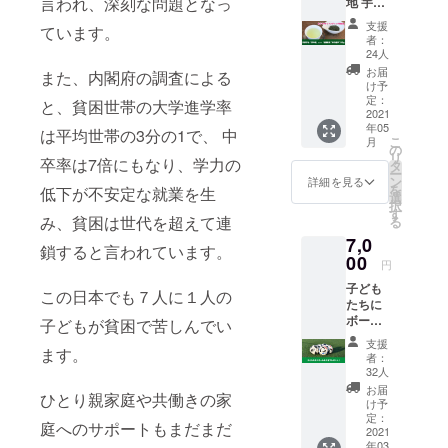
言われ、深刻な問題となっ
地 宇治
ネーム
のいず
田原町
や匿名
れかに
支援
ています。
の契約
をご希
なりま
者：
茶園で
望され
す。ど
24人
今年の5
る場合
れが当
お届
また、内閣府の調査による
月に摘
はその
たるか
け予
む新茶
旨記入
定：
はお楽
と、貧困世帯の大学進学率
葉を
2021
くださ
しみ
年05
使った
い。
は平均世帯の3分の1で、 中
に！ ス
こ
月
「絆の
の
マート
リ
産声」
卒率は7倍にもなり、学力の
タ
フォン
ー
有機か
ン
やノー
詳細を見る
を
低下が不安定な就業を生
ぶせ煎
選
トパソ
択
茶50gを
す
コン、
み、貧困は世代を超えて連
る
マッ
ドリン
7,0
チャ
クボト
鎖すると言われています。
モーレ
00
ルなど
円
の特別
にちょ
子ども
メモリ
うどい
この日本でも７人に１人の
たちに
アル
いサイ
ボール
パッ
子どもが貧困で苦しんでい
ズで
を１球
ケージ
す。 ●
支援
プレゼ
ます。
にてお
サイズ
者：
ントで
届けし
32人
につい
きる権
ます。
て 直径
お届
ひとり親家庭や共働きの家
利 ボー
使用す
け予
5cmの
ルプレ
る茶葉
定：
円の中
庭へのサポートもまだまだ
ゼン
2021
は、
に収ま
年03
ターと