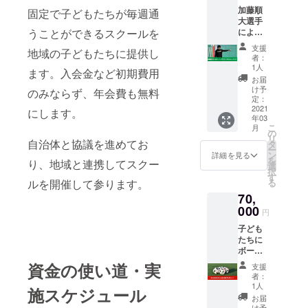
ていた
ネーム
加藤順
のメッ
固定で子どもたちが毎週通
だきま
や匿名
大選手
セージ
す。 備
をご希
うことができるスクールを
による
があれ
考欄に
望され
ゴール
ばぜひ
お名前
支援
る場合
地域の子どもたちに提供し
キー
記入く
及び本
者：
はその
パーマ
ださ
取り組
1人
ます。入会金など初期費用
旨記入
ンツー
い。 ※
みに対
お届
くださ
マント
ニック
しての
け予
のみならず、年会費も無料
い。
レーニ
ネーム
定：
メッ
ング 90
2021
や匿名
にします。
セージ
年03
分x2回
をご希
があれ
こ
月
のマン
望され
の
ばぜひ
リ
ツーマ
自治体と協議を進めてお
る場合
タ
記入く
ー
ンクリ
はその
ン
ださ
詳細を見る
を
り、地域と連携してスクー
ニック
旨記入
選
い。 ※
択
を受講
くださ
す
ニック
ルを開催して参ります。
る
するこ
い
ネーム
70,
とがで
や匿名
きま
000
をご希
円
す。 場
望され
子ども
所は京
る場合
たちに
都府内
はその
ボール
となり
旨記入
を10球
ます。
資金の使い道・実
くださ
支援
プレゼ
実施日
い。
者：
ントで
時は後
1人
施スケジュール
きる権
日、相
お届
利 10名
談の
け予