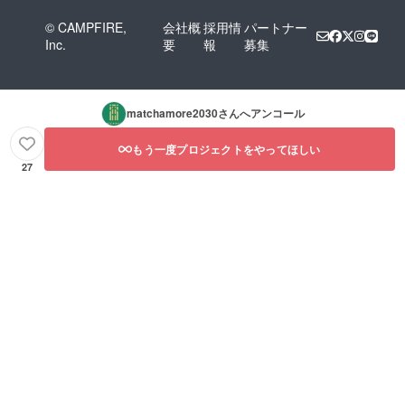
© CAMPFIRE,
会社概
採用情
パートナー
Inc.
要
報
募集
matchamore2030
さんへアンコール
もう一度プロジェクトをやってほしい
27