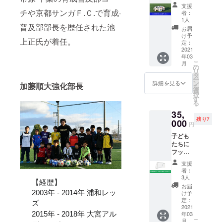
を5球プ
は、S、
※京都府
ださ
支援
レゼン
M、L、
チや京都サンガＦ.Ｃ.で育成·
外への
い。 ●
者：
トでき
XLより
出張を
1人
背番号
る権利
普及部部長を歴任された池
お選び
ご希望
及び名
お届
子ども
いただ
の場合
け予
前のプ
上正氏が着任。
たちに
けま
定：
は、別
リント
ボール
2021
す。 加
途交通
ご希望
年03
をプレ
藤君か
費を実
を備考
こ
月
ゼント
らお礼
の
費でお
欄にお
リ
したお
動画が
タ
願いい
書きく
ー
写真を
届くか
ン
たしま
詳細を見る
ださ
加藤順大強化部長
を
ホーム
も？！
選
す。 ※
い。今
択
ページ
す
飲食を
の時点
る
に掲載
伴う場
で決ま
35,
しま
合は実
らない
残り7
す。
000
費ご負
場合
円
ボール
担くだ
は、本
子ども
プレゼ
さい。
クラ
たちに
ンター
※飲みな
ファン
フット
として
がらの
が終了
サル
ホーム
場合は
次第お
支援
ゴール
ページ
未成年
者：
伺いい
を１つ
にお名
3人
はご遠
たしま
【経歴】
プレゼ
前を掲
慮くだ
お届
す。 ●
ントす
載させ
2003年 - 2014年 浦和レッ
け予
さい。
さらに
ること
ていた
定：
ズ
備考欄
ができ
2021
だきま
にお書
年03
2015年 - 2018年 大宮アル
ます。
す。 備
きいた
こ
月