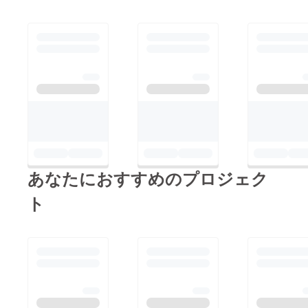
●応援
メッ
セージ
につい
て 本ク
ラウド
ファン
ディン
グ終了
後、こ
ちらよ
りメー
ルにて
ご連絡
を差し
上げま
あなたにおすすめのプロジェク
す。そ
のメー
ト
ルへの
返信
で、ど
んな
メッ
セージ
が欲し
いかな
どをお
知らせ