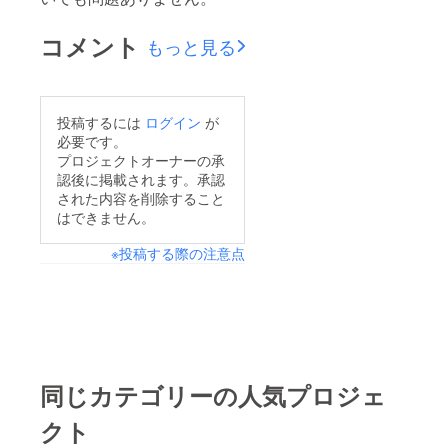
る人の
「やら
コメント
ないこ
もっと見る
と」リ
スト ・
心の強
化書 ・
投稿するには
ログイン
が
頭のい
い継続
必要です。
こそ力
プロジェクトオーナーの承
なり。
認後に掲載されます。承認
・頭が
された内容を削除すること
冴え
はできません。
る！
毎日が
充実す
※投稿する際の注意点
る！ス
ゴい早
起き ・
英語が
できる
人、で
きない
人の習
同じカテゴリーの人気プロジェ
慣 ・ヤ
バいモ
クト
チベー
ション