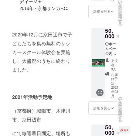
子ども
考欄に
の
ディージャ
だきた
リ
たちが
お名前
タ
いこと
2019年 - 京都サンガF.C.
ー
プレゼ
及び本
ン
詳細を見る
オフィ
を
ントい
取り組
選
シャル
択
ただい
みに対
す
サイト
る
たゴー
しての
に初代
50,
ルの前
メッ
ユニ
2020年12月に京田辺市で子
に立ち
000
セージ
円
フォー
写真を
があれ
ム購入
どもたちを集め無料のサッ
〇ホー
撮りま
ばぜひ
者とし
ムペー
す。 そ
記入く
カースクール体験会を実施
てお名
ジ内に
の写真
ださ
前を掲
創設サ
をホー
い。 ※
し、大盛況のうちに終わり
支援
載いた
ポー
ムペー
ニック
者：
します
ターと
ジに掲
ました。
ネーム
3人
ので、
してお
載させ
や匿名
お届
お名前
名前を
ていた
をご希
け予
及び本
掲載さ
だきま
定：
望され
取り組
せてい
2021
す。
る場合
みに対
年03
ただき
ゴール
はその
しての
こ
月
2021年活動予定地
ます。
プレゼ
の
旨記入
メッ
リ
文字サ
ンター
タ
くださ
セージ
ー
イズ中
として
ン
い。
詳細を見る
（京都府）城陽市、木津川
があれ
を
備考欄
お名前
選
ばぜひ
択
にお名
やニッ
す
市、京田辺市
記入く
る
前及び
クネー
ださ
50,
本取り
ムを添
い。 ※
残り9
組みに
000
えさせ
にて毎週曜日固定、場所も
円
ニック
対して