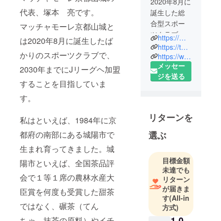
2020年8月に
代表、塚本 亮です。
誕生した総
合型スポー
マッチャモーレ京都山城と
ツクラブで
https://matchamore.kyoto.jp/
は2020年8月に誕生したば
す。2030年
https://twitter.com/matchamorekyoto
かりのスポーツクラブで、
までのJリー
https://www.instagram.com/matchamore_kyoto_yamashiro/
メッセー
グ参入を掲
2030年までにJリーグヘ加盟
ジを送る
げ、2021年
することを目指していま
から京都府
す。
リーグに登
録。4部リー
リターンを
私はといえば、1984年に京
グで優勝
し、2022年
選ぶ
都府の南部にある城陽市で
からは3部
生まれ育ってきました。城
リーグに挑
目標金額
陽市といえば、全国茶品評
戦します。
未達でも
会で１等１席の農林水産大
リターン
私たちの
が届きま
臣賞を何度も受賞した甜茶
ミッション
す
(All-in
ではなく、碾茶（てん
方式)
は「スポー
ツを通じ
1,0
ちゃ 抹茶の原料）やイチ