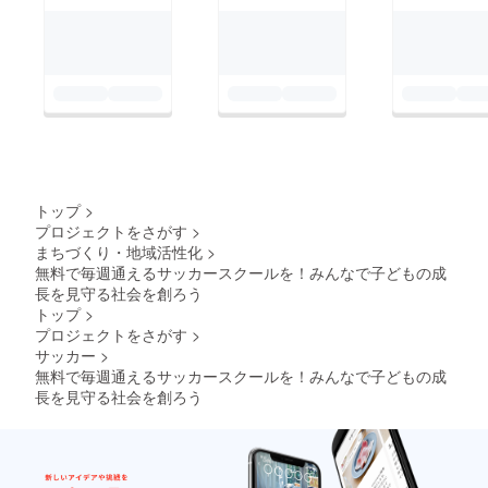
くださ
い。 お
子様へ
本をプ
レゼン
トされ
る場合
は、お
子様に
向けた
メッ
セージ
トップ
>
を書か
プロジェクトをさがす
>
せてい
まちづくり・地域活性化
>
ただき
無料で毎週通えるサッカースクールを！みんなで子どもの成
ます。
●お届け
長を見守る社会を創ろう
につい
トップ
>
て ３月
プロジェクトをさがす
>
中にス
サッカー
>
マート
無料で毎週通えるサッカースクールを！みんなで子どもの成
レター
で発送
長を見守る社会を創ろう
いたし
ます。