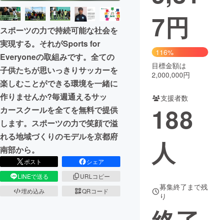
7
円
まちづくり・地域活性化
スポーツの力で持続可能な社会を
実現する。それがSports for
CAMPFIRE for Social Good
CAMPFIRE Creation
116%
Everyoneの取組みです。全ての
CAMPFIREふるさと納税
machi-ya
コミュニティ
目標金額は
子供たちが思いっきりサッカーを
2,000,000円
楽しむことができる環境を一緒に
作りませんか?毎週通えるサッ
支援者数
188
カースクールを全てを無料で提供
します。スポーツの力で笑顔で溢
れる地域づくりのモデルを京都府
人
南部から。
ポスト
シェア
LINEで送る
URLコピー
募集終了まで残
埋め込み
QRコード
り