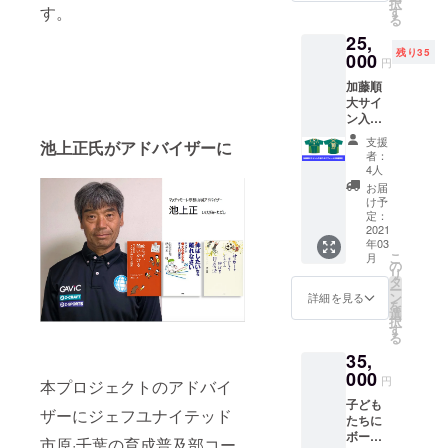
に養分
択
えいた
す。
ます！
す
や匿名
を蓄え
る
しま
クラブ
をご希
た新芽
25,
す。 2
が存続
望され
は旨味
残り35
時間必
000
する限
る場合
円
成分が
要な場
り、永
はその
高く、
加藤順
合は2回
遠に掲
旨記入
渋みが
大サイ
購入く
示させ
くださ
抑えら
ン入り
ださ
ていた
い。
れてい
マッ
い。 ★
だきま
支援
池上正氏がアドバイザーに
るのが
チャ
相談内
す！ ●
者：
特徴で
モーレ
容例 -本
カラー
4人
す。 ●
京都山
の出版
ブルー
お届
発送方
城ユニ
につい
（画像
け予
法 日本
フォー
て -起業
定：
を参照
郵便の
ム 背番
2021
につい
くださ
定形外
年03
号は39
て -進路
い） ●
こ
郵便を
月
番とな
相談 な
の
サイズ
リ
予定し
りま
ど。
タ
S、M、
ー
ており
す。 サ
《場
ン
L、Oよ
詳細を見る
を
ます。
ン
所》 京
選
りお選
択
●お届け
キュー
都もし
す
びいた
る
予定日
の気持
くはオ
だけま
2021年
35,
ちを込
ンライ
す。画
5月下旬
めて39
000
ンで承
像２枚
円
本プロジェクトのアドバイ
を予定
枚限定
りま
目にて
してお
子ども
で販
す。
サイズ
ザーにジェフユナイテッド
りま
たちに
売。 サ
《注意
感をご
す。
ボール
イズ
事項》
確認く
市原·千葉の育成普及部コー