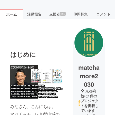
活動報告
支援者
仲間募集
コメント
ホーム
99+
はじめに
matcha
more2
030
京都府
他に1件の
プロジェク
トを掲載し
みなさん、こんにちは。
ています
マッチャモーレ京都山城の