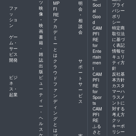
ツ
MP
明
プライ
Soci
ファ
映
FI
会
バシー
al
ッ
像
RE
・
ポリ
Goo
ショ
・
ア
相
シー
d
ン
映
カ
談
特定商
CAM
画
デ
会
取引法
PFI
ゲー
書
ミ
に基づ
RE
ム・
籍
ー
く表記
for
サー
・
と
情報セ
Ente
ビス
雑
は
キュリ
rtain
開発
誌
ク
サ
ティ方
men
出
ラ
ポ
針
t
版
ウ
ー
反社基
CAM
ビジ
ビ
ド
ト
本方針
PFI
ネ
ュ
フ
サ
カスタ
RE
ス・
ー
ァ
ー
マーハ
for
起業
テ
ン
ビ
ラスメ
Spor
ィ
デ
ス
ントに
ts
ー
ィ
対する
CAM
・
ン
考え方
PFI
ヘ
グ
クッ
RE
ル
と
キーポ
ふる
ス
は
リシー
さと
ケ
プ
実