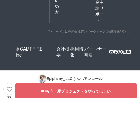
金申
め
請サ
方
ポー
ト
「QRコード」は株式会社デンソーウェーブの登録商標です。
© CAMPFIRE,
会社概
採用情
パートナー
Inc.
要
報
募集
Epiphany_LLC
さんへアンコール
もう一度プロジェクトをやってほしい
22