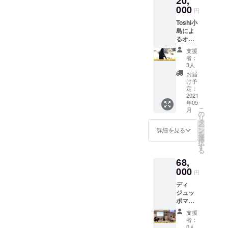
20,
今日も真摯に懸命にさせて
りま
000
円
す。 ※
いただきます！よろしくお
Toshi小
日程等
願いします！
島によ
はメー
るオン
ルでご
ライン
案内い
支援
トーク
たしま
者：
ライブ
す。 ※
3人
を６０
年間１
お届
分間あ
０回ほ
け予
なたの
どのオ
定：
ためだ
2021
ンライ
年05
けに開
ントー
こ
月
催する
クライ
の
リ
権利で
ブを予
タ
ー
す。マ
定して
ン
詳細を見る
を
ンツー
いま
選
択
マンラ
す。
す
る
イブと
68,
いう贅
沢なひ
000
円
ととき
ディ
をお過
ジュッ
ごしく
ポマイ
ださ
スター
い。 ※
支援
になる
日程等
者：
ための
はメー
0人