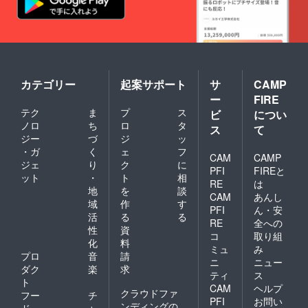
カテゴリー
起案サポート
サ
CAMP
ー
FIRE
テク
ま
プ
ス
ビ
につい
ノロ
ち
ロ
タ
ス
て
ジー
づ
ジ
ッ
・ガ
く
ェ
フ
CAM
CAMP
ジェ
り
ク
に
PFI
FIREと
ット
・
ト
相
RE
は
地
を
談
CAM
あんし
域
作
す
PFI
ん・安
活
る
る
RE
全への
性
資
コ
取り組
化
料
ミュ
み
プロ
音
請
ニ
ニュー
ダク
楽
求
ティ
ス
ト
CAM
ヘルプ
クラウドファ
フー
チ
PFI
お問い
ンディングの
ド・
ャ