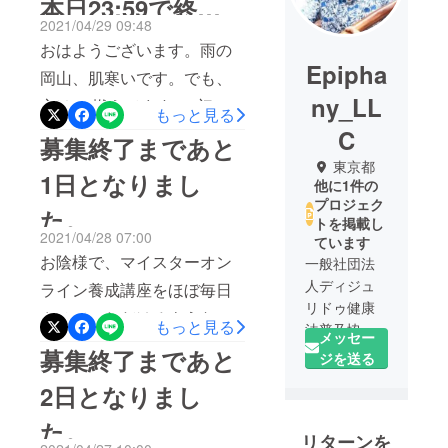
本日23:59で終了
2021/04/29 09:48
です！
おはようございます。雨の
Epipha
岡山、肌寒いです。でも、
ny_LL
心は… 燃えてます^_^初挑
もっと見る
戦のクラウドファンディン
C
募集終了まであと
グ、本日23時59分で終了し
東京都
1日となりまし
他に1件の
ます。早々と目標額をクリ
プロジェク
た。
アさせていただき、ネクス
トを掲載し
2021/04/28 07:00
ています
トゴールに挑戦できている
お陰様で、マイスターオン
一般社団法
のも、たくさんのご支援を
人ディジュ
ライン養成講座をほぼ毎日
いただいた皆様のおかげで
リドゥ健康
させていただけるような忙
もっと見る
す！本当にありがとうござ
法普及協会
メッセー
しい毎日となりました。本
代表理事Ｔ
募集終了まであと
いますm(__)m最終目標ま
ジを送る
当にありがたいことです！
ｏｓｈｉ小
で、あと少し！最後まで更
2日となりまし
島。ディ
かつて、ほぼ一人でコツコ
なるご支援を、よろしくお
ジュリ
た。
ツとやっていた頃の一年分
リターンを
ドゥ・ネイ
願いします！