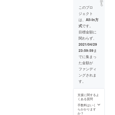
択
様に限
が相違
す
る
り
する場
このプロ
18,000
合等、
ジェクト
円お得
掲載を
に受講
お断り
は、
All-In方
できま
させて
式
です。
す！ ※
いただ
日時に
く場合
目標金額に
ついて
があり
関わらず、
はメー
ます。
ルでご
2021/04/29
連絡さ
23:59:59
ま
せてい
ただき
でに集まっ
ます。
た金額が
ファンディ
ングされま
す。
支援に関するよ
くある質問
手数料はいく
らかかります
か？