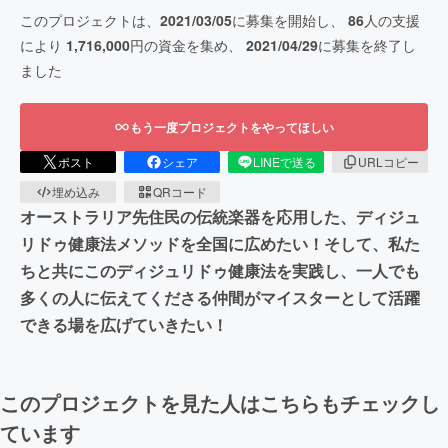
このプロジェクトは、
2021/03/05
に募集を開始し、
86
人の支援
により
1,716,000
円の資金を集め、
2021/04/29
に募集を終了し
ました
もう一度プロジェクトをやってほしい
ポスト
シェア
LINEで送る
URLコピー
埋め込み
QRコード
オーストラリア先住民の伝統楽器を応用した、ディジュ
リドゥ健康法メソッドを全国に広めたい！そして、私た
ちと共にこのディジュリドゥ健康法を実践し、一人でも
多くの人に伝えてくださる仲間がマイスターとして活躍
できる場を広げていきたい！
このプロジェクトを見た人はこちらもチェックし
ています