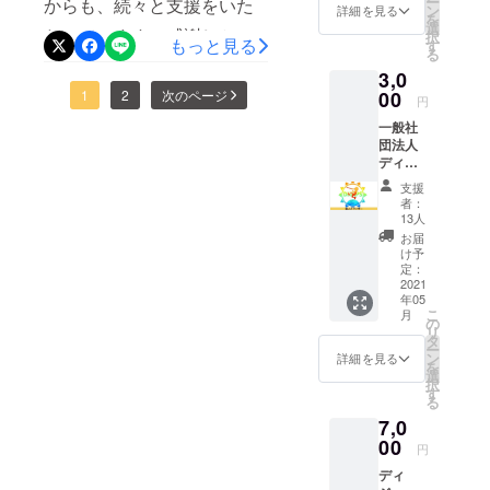
ー
からも、続々と支援をいた
開。
ルでご
ン
詳細を見る
るリターンをたくさんご用
を
案内い
クトをご覧になり、ディ
選
だいています。感謝しかあ
択
たしま
もっと見る
意しておりますので、引き
す
る
ジュリドゥ健康法の素晴ら
す。
りません！本当にありがた
続きのご支援をよろしくお
3,0
しさをご理解くださって、
い事です。大阪→沖縄→東
00
1
2
次のページ
円
願いします。1人でも多くの
早速ご支援を下さいまし
京からの大阪へ向かう新幹
一般社
方に、美と健康維持増進に
団法人
た。とても嬉しかったで
線車中にて、活動ご報告さ
ディ
効果絶大の、ディジュリ
す。あと僅かな募集期間で
ジュリ
せていただきます。こうし
支援
ドゥ健康法をお伝えした
ドゥ健
者：
すが、最後までよろしくお
康法普
て、ディジュリドゥ健康法
13人
い。その思いが皆様に届い
及協会
お届
願いします！
の素晴らしさと究極の癒し
の個人
け予
ているものと、日々手応え
スポン
定：
のライブを、全国にお届け
サーに
2021
を感じて、活動活性化の糧
年05
なれる
する活動をしながらでも、
こ
月
にさせていただいていま
権利で
の
リ
す。
たくさんのご支援をいただ
タ
ー
す。ありがとうございま
ホーム
ン
詳細を見る
を
いております。本プロジェ
ページ
選
す！これからもよろしくお
択
に個人
す
クトのリターンにあります
る
スポン
願いします！
7,0
サーと
『マイスターオンライン養
してお
00
円
名前を
成講座早割』でのご支援に
ディ
掲載さ