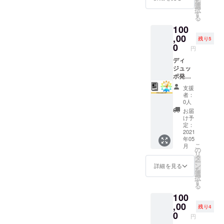
を
となり
選
択
ます。
す
る
※データ
100
のやり
とり等
,00
残り5
につい
0
円
て、後
ほど
ディ
メール
ジュッ
でご連
ポ発送
絡させ
時や
支援
ていた
Toshi小
者：
だきま
島のツ
0人
す。 ※
アー時
お届
ネット
に御社
け予
ワーク
のチラ
定：
販売や
シを配
2021
年05
企業イ
布させ
こ
月
メージ
ていた
の
リ
が相違
だきま
タ
ー
する場
す。
ン
詳細を見る
を
合等、
ディ
選
択
掲載を
ジュッ
す
る
お断り
ポ使用
100
させて
者にあ
いただ
なたの
,00
残り4
く場合
企業を
0
円
があり
PRでき