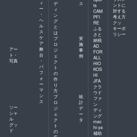
ィ
デ
ス
ントに
ts
ー
ィ
対する
CAM
・
ン
考え方
PFI
ヘ
グ
クッ
RE
ル
と
キーポ
ふる
ス
は
リシー
さと
ケ
プ
実
納税
ア
ロ
施
AD
アー
舞
ジ
事
FOR
ト・
台
ェ
例
ALL
写真
・
ク
HIO
パ
ト
KOS
フ
の
HI
ォ
作
JFA
ー
り
クラ
マ
方
ウド
ン
プ
統
ファ
ス
ロ
計
ン
ソー
ジ
デ
ディ
シャ
ェ
ー
ング
ル
ク
タ
mac
グッ
ト
hi-ya
ド
の
補助
広