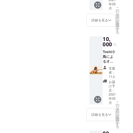
であれば、世は泰平とな
年05
受けて
こ
月
る」と信じていますから。
いただ
の
リ
けま
タ
文明の発達は、人類の進化
ー
す。 ※
ン
詳細を見る
を
オンラ
選
に欠かせぬ要素。当然、
択
イン体
す
る
験の日
益々発展するのでしょう。
10,
時は
その弊害として、どうやら
メール
000
円
でご案
生命維持装置である脳幹の
Toshi小
内させ
島によ
ていた
活性が落ちるのだそうで
るオン
だきま
ライン
す。 ※
す。脳幹の活性化こそが、
支援
トーク
送料込
者：
ライブ
もしかしたら世界平和への
みのお
11人
に一年
値段で
お届
近道なのかもしれないと、
間参加
す。
け予
してい
定：
昨今考えるようにもなりま
ただけ
2021
年05
る権利
した。飢えや争いのない、
こ
月
です。
の
リ
お時間
分かち合いの平和な世界の
タ
ー
が合え
ン
詳細を見る
を
実現のため。ディジュリ
ば何度
選
択
でも参
す
ドゥ健康法の普及活動を、
る
加し放
題とな