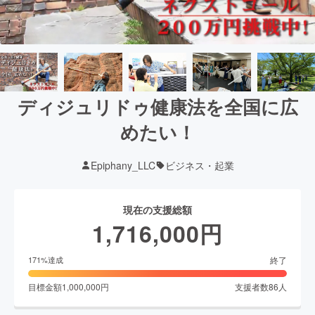
ディジュリドゥ健康法を全国に広
めたい！
Epiphany_LLC
ビジネス・起業
現在の支援総額
1,716,000
円
終了
171
%達成
目標金額
1,000,000
円
支援者数
86
人