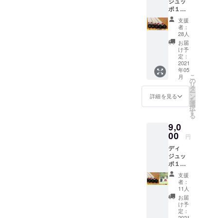
ジュッ
より、既に10名を超える素
せてい
ポ１本
ただき
敵な仲間たちが生まれてい
をお送
ます。
支援
りしま
※HPに
者：
ます！コロナ禍の中にあっ
す！ ※
記載す
28人
送料込
るお名
ても、オンラインでの活動
お届
みのお
前を購
け予
値段で
ができることに、文明のあ
入時の
定：
す。
2021
備考欄
りがたさを実感しながら、
年05
に必ず
こ
月
ご記入
の
いつかリアルにお会いし
リ
くださ
タ
ー
い。 ※
ン
て、より健康でより美しい
詳細を見る
を
ニック
選
択
人生を謳歌できる喜びを、
ネーム
す
る
での参
共に分かち合いたいと願っ
9,0
加もで
00
きま
円
ています。ディジュリドゥ
す。
ディ
健康法の目的は、健全な社
ジュッ
ポ１本
会実現への貢献と、その先
をお送
支援
には、世界平和を見据えて
りしま
者：
す！ さ
11人
います。決して大袈裟なこ
らにオ
お届
ンライ
け予
とではなく、「心身が健全
ン体験
定：
を１回
2021