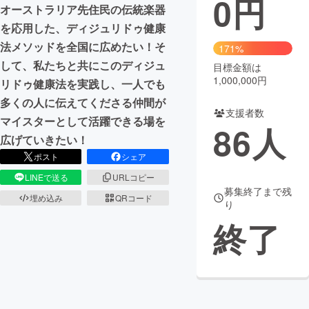
0
円
オーストラリア先住民の伝統楽器
まちづくり・地域活性化
を応用した、ディジュリドゥ健康
法メソッドを全国に広めたい！そ
171%
して、私たちと共にこのディジュ
目標金額は
CAMPFIRE for Social Good
CAMPFIRE Creation
1,000,000円
リドゥ健康法を実践し、一人でも
CAMPFIREふるさと納税
machi-ya
コミュニティ
多くの人に伝えてくださる仲間が
支援者数
マイスターとして活躍できる場を
86
人
広げていきたい！
ポスト
シェア
LINEで送る
URLコピー
募集終了まで残
埋め込み
QRコード
り
終了