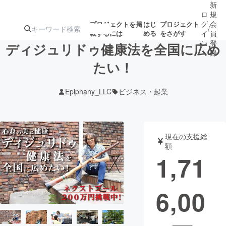
新
ロ
規
グ
会
プロジェクトを掲
はじ
プロジェクト
/
載するには
める
をさがす
イ
員
ン
登
ディジュリドゥ健康法を全国に広め
録
たい！
人気のプロ
注目のリ
注目の新着プロ
募集終了が近いプ
もうすぐ公開
Epiphany_LLC
ビジネス・起業
ジェクト
ターン
ジェクト
ロジェクト
されます
アート・写真
音楽
現在の支援総
額
1,71
テクノロジー・ガジェット
ゲーム・サ
6,00
映像・映画
書籍・雑誌
ビジネス・起業
チャレンジ