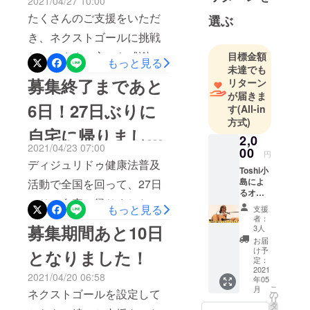
2021/04/27 10:00
の養成講座をここ一ヶ月
ティブアメ
たくさんのご支援をいただ
選ぶ
リカンフ
で！嬉しくてたまりません
き、ネクストゴールに挑戦
ルートなど
^_^クラウドファンディング
の即興演奏
しています！心から感謝し
目標金額
もっと見る
をやって良かったと、心底
未達でも
とオリジナ
ています。このクラウド
募集終了まであと
リターン
感じています。ディジュリ
ルのギター
ファンディングのプロジェ
が届きま
弾き語り
ドゥ健康法を広める仲間
6日！27日ぶりに
す
(All-in
クトからご縁が繋がり、マ
で、全国的
方式)
が、ますます増えてくれる
自宅に帰りまし
にライブ活
イスター養成講座へのお申
2,0
よう、今後も一層励みま
動していま
2021/04/23 07:00
00
し込み、ディジュッポのご
円
た。
す。最後までご支援をよろ
す。2014年
ディジュリドゥ健康法普及
Toshi小
購入もたくさんの方からい
から予防医
しくお願いします！たくさ
島によ
活動で全国を回って、27日
ただいています。この1ヶ月
療の普及発
るオン
んのご支援をいただいた皆
ぶりに自宅に帰りました。
ライン
展に貢献す
もっと見る
支援
で、ディジュリドゥ健康法
トーク
様、本当にありがとうござ
者：
募集終了まであと6日とな
るべく、脳
ライブ
募集期間あと10日
3人
の輪が、さらに加速度的に
に参加
幹活性効果
います！
り、マイスター早割リター
お届
してい
広がっていることを、日々
け予
となりました！
の高いディ
ただけ
ンが完売となりました。あ
定：
ジュリドゥ
実感しています。先日初め
る権利
2021
2021/04/20 06:58
りがたいことです！まだま
年05
です。
健康法を全
て施術をしていただいた整
こ
月
※日程等
ネクストゴールを設定して
の
国的に展
だ、皆様に喜んでいただけ
リ
はメー
タ
体の先生が、このプロジェ