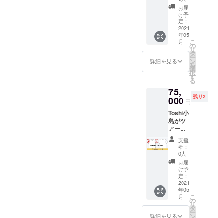
オンラ
ルでご
お届
イン講
相談さ
け予
座を受
せてく
定：
けられ
2021
ださ
年05
る権利
い。
こ
月
です。
の
リ
※日時に
タ
ー
ついて
ン
詳細を見る
を
はメー
選
択
ルでご
す
る
連絡さ
75,
せてい
残り2
ただき
000
円
ます。
Toshi小
島がツ
アーで
回る際
支援
に着用
者：
するT
0人
シャツ
お届
の片腕
け予
に広告
定：
を入れ
2021
年05
られる
こ
月
権利で
の
リ
す。 限
タ
ー
定２枠
ン
詳細を見る