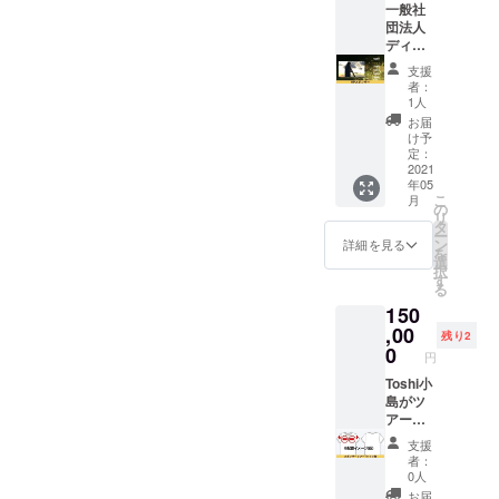
ます。
ます。
一般社
※スポン
団法人
サーの
ディ
期間は
ジュリ
支援
２年間
ドゥ健
者：
です。
康法普
1人
及協会
お届
のホー
け予
ムペー
定：
ジスポ
2021
年05
ンサー
こ
月
になれ
の
リ
る権利
タ
ー
です。
ン
詳細を見る
を
ホーム
選
択
ページ
す
る
にスポ
150
ンサー
として
,00
残り2
企業名
0
円
やホー
ムペー
Toshi小
ジのリ
島がツ
ンク等
アーで
を貼ら
回る際
支援
せてい
に着用
者：
ただき
するT
0人
ます。
シャツ
お届