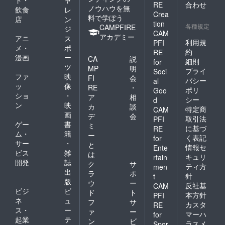
RE
合わせ
ノウハウを無
飲食
レ
Crea
料で学ぼう
店
ン
tion
各種規定
CAMPFIRE
ジ
CAM
アカデミー
アニ
ス
利用規
PFI
メ・
ポ
約
RE
漫画
ー
CA
説
細則
for
ツ
MP
明
プライ
Soci
ファ
映
FI
会
バシー
al
ッ
像
RE
・
ポリ
Goo
ショ
・
ア
相
シー
d
ン
映
カ
談
特定商
CAM
画
デ
会
取引法
PFI
ゲー
書
ミ
に基づ
RE
ム・
籍
ー
く表記
for
サー
・
と
情報セ
Ente
ビス
雑
は
キュリ
rtain
開発
誌
ク
サ
ティ方
men
出
ラ
ポ
針
t
版
ウ
ー
反社基
CAM
ビジ
ビ
ド
ト
本方針
PFI
ネ
ュ
フ
サ
カスタ
RE
ス・
ー
ァ
ー
マーハ
for
起業
テ
ン
ビ
ラスメ
Spor