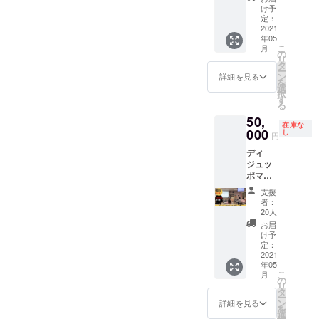
※HPに
の胸に
け予
記載す
広告を
定：
る社名
入れら
2021
年05
やホー
れる権
こ
月
ムペー
利で
の
リ
ジを購
す。 左
タ
ー
入時の
右どち
ン
詳細を見る
を
備考欄
らか１
選
択
に必ず
枠とな
す
る
ご記入
りま
50,
くださ
す。 ※
在庫な
い。
データ
000
し
円
のやり
ディ
とり等
ジュッ
につい
ポマイ
て、後
スター
ほど
支援
になる
メール
者：
ための
でご連
20人
オンラ
絡させ
お届
イン講
ていた
け予
座を受
だきま
定：
けられ
2021
す。 ※
年05
る権利
ネット
こ
月
です。
ワーク
の
リ
早割に
販売や
タ
ー
て限定
企業イ
ン
詳細を見る
を
２０名
メージ
選