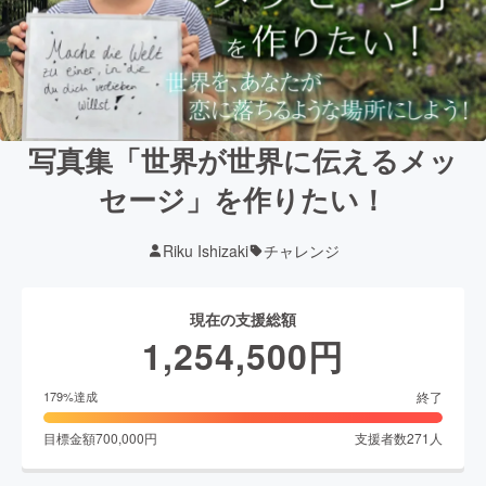
写真集「世界が世界に伝えるメッ
セージ」を作りたい！
Riku Ishizaki
チャレンジ
現在の支援総額
1,254,500
円
終了
179
%達成
目標金額
700,000
円
支援者数
271
人