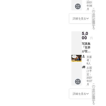
前はクラブがあったそう
ます。
2021
年06
さらに
で、防音も完璧！！イベン
こ
月
写真集
の
リ
「世界
タ
トスペースは改装中なので
ー
が世界
ン
詳細を見る
を
に伝え
見せられませんが、芝生が
選
択
るメッ
す
る
あり、キャンプに来たかの
セー
5,0
ジ」の
ような雰囲気。早くコロナ
巻末に
00
円
あなた
を終えてパーティの日程を
写真集
のお名
「世界
前を掲
決めたいです。日程が決ま
が世界
載しま
に伝え
りましたらまた報告出しま
す。 ※
支援
るメッ
購入時
者：
す！
セー
に備考
8人
ジ」の
欄に掲
お届
出版記
載する
け予
念パー
お名前
定：
ティー
2021
を記入
年07
に参加
してく
こ
月
できる
ださ
の
リ
権利で
い。 ※
タ
ー
す。 場
ニック
ン
詳細を見る
を
所は大
ネーム
選
択
阪市内
での参
す
る
を予定
加も可