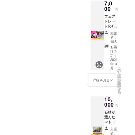
7,0
してお
能で
りま
00
す。 ※
円
す。 日
送料込
フェア
程は７
みのお
トレー
月を予
値段で
ドのT
定して
す。 ※
バック
おりま
出版社
支援
コー
す。 ※
にクラ
者：
ヒー５
開催地
ウド
10人
個セッ
までの
ファン
お届
トで
交通費
ディン
け予
す。 ※
は別途
定：
グで販
送料込
2021
必要で
売する
年04
みのお
す。
許可を
こ
月
値段で
の
得てい
リ
す。 ※
タ
ます。
ー
販売許
ン
詳細を見る
を
可を
選
択
取って
す
る
出品し
10,
ており
ます。
000
円
石崎が
選んだ
マト
リョー
支援
シカを
者：