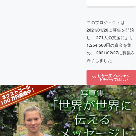
このプロジェクトは、
2021/01/26
に募集を開始
し、
271
人の支援により
1,254,500
円の資金を集
め、
2021/02/27
に募集を
終了しました
もう一度プロジェク
トをやってほしい