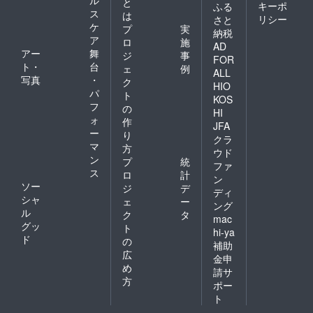
と
キーポ
ふる
ス
は
リシー
さと
ケ
プ
実
納税
ア
ロ
施
AD
アー
舞
ジ
事
FOR
ト・
台
ェ
例
ALL
写真
・
ク
HIO
パ
ト
KOS
フ
の
HI
ォ
作
JFA
ー
り
クラ
マ
方
ウド
ン
プ
統
ファ
ス
ロ
計
ン
ソー
ジ
デ
ディ
シャ
ェ
ー
ング
ル
ク
タ
mac
グッ
ト
hi-ya
ド
の
補助
広
金申
め
請サ
方
ポー
ト