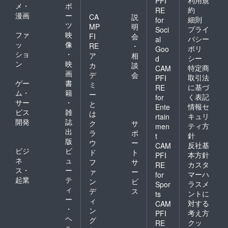
PFI
メ・
ポ
約
RE
漫画
ー
CA
説
細則
for
ツ
MP
明
プライ
Soci
ファ
映
FI
会
バシー
al
ッ
像
RE
・
ポリ
Goo
ショ
・
ア
相
シー
d
ン
映
カ
談
特定商
CAM
画
デ
会
取引法
PFI
ゲー
書
ミ
に基づ
RE
ム・
籍
ー
く表記
for
サー
・
と
情報セ
Ente
ビス
雑
は
キュリ
rtain
開発
誌
ク
サ
ティ方
men
出
ラ
ポ
針
t
版
ウ
ー
反社基
CAM
ビジ
ビ
ド
ト
本方針
PFI
ネ
ュ
フ
サ
カスタ
RE
ス・
ー
ァ
ー
マーハ
for
起業
テ
ン
ビ
ラスメ
Spor
ィ
デ
ス
ントに
ts
ー
ィ
対する
CAM
・
ン
考え方
PFI
ヘ
グ
クッ
RE
ル