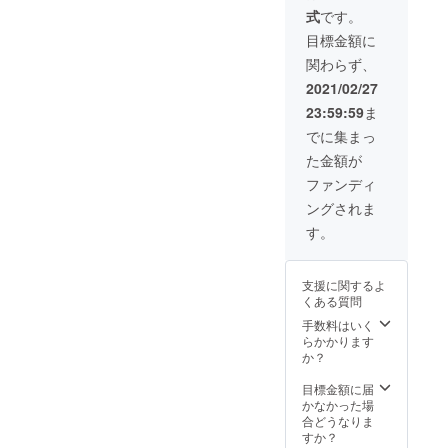
ルにて
載しま
式
です。
調整さ
す。 写
せてい
真集を
目標金額に
ただき
手に
関わらず、
ます。
取った
※支援者
方に企
2021/02/27
様のご
業名を
23:59:59
ま
希望の
PRでき
場所に
ます。
でに集まっ
お伺い
た金額が
しま
す。 ※
ファンディ
交通費
ングされま
は込み
のお値
す。
段で
す。
支援に関するよ
くある質問
手数料はいく
らかかります
か？
目標金額に届
かなかった場
合どうなりま
すか？