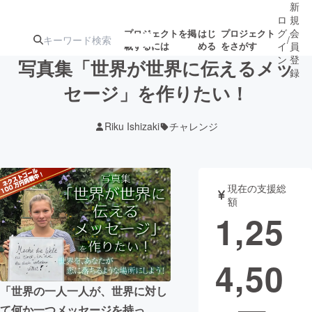
新
ロ
規
グ
会
プロジェクトを掲
はじ
プロジェクト
/
載するには
める
をさがす
イ
員
ン
登
写真集「世界が世界に伝えるメッ
録
セージ」を作りたい！
人気のプロ
注目のリ
注目の新着プロ
募集終了が近いプ
もうすぐ公開
Riku Ishizaki
チャレンジ
ジェクト
ターン
ジェクト
ロジェクト
されます
アート・写真
音楽
現在の支援総
額
1,25
テクノロジー・ガジェット
ゲーム・サ
4,50
映像・映画
書籍・雑誌
「世界の一人一人が、世界に対し
ビジネス・起業
チャレンジ
て何か一つメッセージを持っ