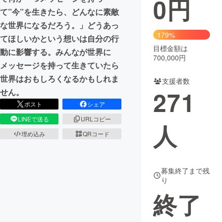
0
円
て”今”を生きたら、どんなに素敵
まちづくり・地域活性化
な世界になるだろう。」どうあっ
179%
てほしいかという想いは自分の行
目標金額は
CAMPFIRE for Social Good
CAMPFIRE Creation
動に影響する。みんなが世界に
700,000円
CAMPFIREふるさと納税
machi-ya
コミュニティ
メッセージを持って生きていたら
世界はおもしろくなるかもしれま
支援者数
271
せん。
ポスト
シェア
LINEで送る
URLコピー
人
埋め込み
QRコード
募集終了まで残
り
終了