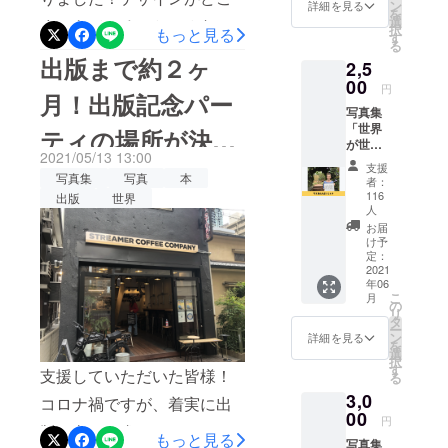
です。
なってい
ろしくお願いいたしま
ン
詳細を見る
を
プロ
選
まできているのか、みなさ
る。
択
もっと見る
す！！
ジェク
す
る
トオー
ん気になっているところだ
出版まで約２ヶ
2,5
ナーの
と思います。そこで今回
石崎陸
00
円
月！出版記念パー
から熱
は、出来上がってきている
写真集
いお礼
「世界
のメー
ティの場所が決ま
デザインをチラ見せしてい
が世界
ルをお
2021/05/13 13:00
に伝え
送りさ
きたいと思います。こちら
支援
りました！
るメッ
せてい
写真集
写真
本
者：
がデザイン案①上の方に英
セー
ただき
116
出版
世界
ジ」を
ます。
人
語を入れて、軽い気持ちで
１冊お
お届
届けし
け予
流し読みができそうです。
ます。
定：
2021
※送料込
デザイン案②大きな画像を
年06
みのお
こ
月
入れて、少し単調な本に流
値段で
の
リ
す。 ※
タ
ー
れをつけます。まえがき
出版社
ン
詳細を見る
を
にクラ
選
や、あとがきなどの前に一
択
ウド
す
支援していただいた皆様！
る
ファン
枚入れていくことで、本の
3,0
ディン
コロナ禍ですが、着実に出
00
色が変わっていきます。ど
グで販
円
版に向けて進んでおりま
売する
もっと見る
うでしょう？少しずつでは
写真集
許可を