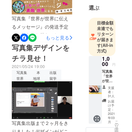
トビタテ留
選ぶ
学JAPAN８
期生として
写真集『世界が世界に伝え
目標金額
ウガンダに
るメッセージ』の発送予定
未達でも
半年滞在。
リターン
のお知らせお待たせしてお
もっと見る
が届きま
大学卒業
ります！写真集の完成がも
す
(All-in
写真集デザインを
後、「Funの
方式)
うすぐそば....現在は帯のデ
Fanであ
チラ見せ！
1,0
ザインを作っております。
れ！」を
00
円
2021/05/24 19:00
帯にはなんと！あの方の推
モットー
写真集
写真集
本
出版
に、合同会
薦文が...お楽しみに！！！さ
「世界
世界
地球
留学
が世界
社Fuanを設
て、皆様にお届けする日程
に伝え
立。
支援
るメッ
者：
ですが、7月15〜20日の間
誰かのFanで
セー
31人
ジ」を
で発送させていただく予定
あること
お届
ただた
け予
が、Fun（楽
となっております。レター
だ応援
定：
しい）に繋
したい
2021
パック・レターパックライ
年03
人向け
がる社会づ
こ
月
写真集出版まで２ヶ月をき
のリ
の
トでの配送となります！よ
リ
くりを行
ターン
タ
りました！デザインがどこ
ー