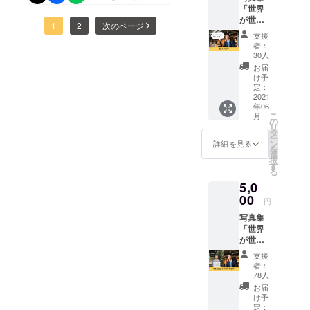
す！さて、出版が7月21日に
「世界
得てい
ありますが、着実にデザイ
が世界
ます。
控えておりますが、出版記
1
2
次のページ
に伝え
ンができてきております。
支援
るメッ
念パーティの開催場所が決
者：
セー
写真集のお届けまで約２ヶ
30人
ジ」の
定いたしました。数あるリ
お届
月！お楽しみに！
巻末に
け予
ターンの中から、「出版記
あなた
定：
のお名
2021
念パーティ参加券」をお選
年06
前を掲
こ
月
載しま
の
びいただいた方をお招きし
リ
す。 ※
タ
ー
購入時
て、軽食を食べながらパー
ン
詳細を見る
を
に備考
選
択
ティをする予定です！大阪
欄に掲
す
る
載する
の天神橋筋六丁目から歩い
5,0
お名前
を記入
00
て5分ほどにある、3月に
円
してく
写真集
ださ
オープンしたばかりのカ
「世界
い。 ※
フェです。夜にはネオン管
が世界
ニック
に伝え
ネーム
支援
の看板を光らせて、おしゃ
るメッ
での参
者：
セー
加も可
78人
れな雰囲気を出している
ジ」を
能で
お届
１冊お
す。
Streamer Coffee。オープン
け予
届けし
定：