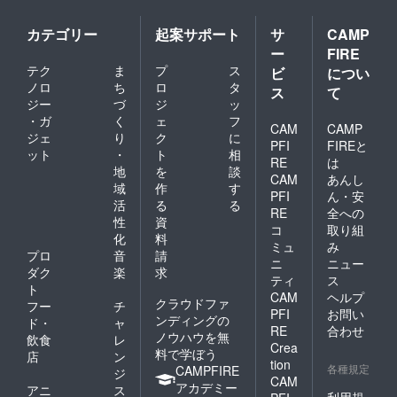
カテゴリー
起案サポート
サ
CAMP
ー
FIRE
テク
ま
プ
ス
ビ
につい
ノロ
ち
ロ
タ
ス
て
ジー
づ
ジ
ッ
・ガ
く
ェ
フ
CAM
CAMP
ジェ
り
ク
に
PFI
FIREと
ット
・
ト
相
RE
は
地
を
談
CAM
あんし
域
作
す
PFI
ん・安
活
る
る
RE
全への
性
資
コ
取り組
化
料
ミュ
み
プロ
音
請
ニ
ニュー
ダク
楽
求
ティ
ス
ト
CAM
ヘルプ
クラウドファ
フー
チ
PFI
お問い
ンディングの
ド・
ャ
RE
合わせ
ノウハウを無
飲食
レ
Crea
料で学ぼう
店
ン
tion
各種規定
CAMPFIRE
ジ
CAM
アカデミー
アニ
ス
利用規