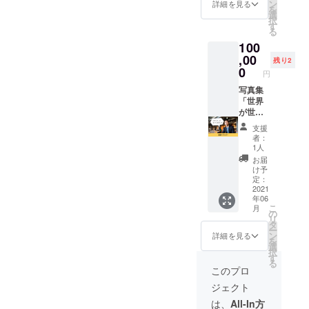
ボード
ン
詳細を見る
を
にメッ
選
択
セージ
す
る
を記入
100
してい
ただ
,00
残り2
き、そ
0
円
れを
持って
写真集
いる所
「世界
を写真
が世界
に撮ら
に伝え
支援
せてい
るメッ
者：
ただき
セー
1人
ます。
ジ」の
お届
あなた
企業ス
け予
が世界
ポン
定：
に伝え
サーで
2021
年06
たい
す。 写
こ
月
メッ
真集の
の
リ
セージ
巻末に
タ
ー
をぜひ
スポン
ン
詳細を見る
を
掲載さ
サーと
選
択
せてく
して企
す
る
ださ
業名と
このプロ
い。 ※
HPの
ジェクト
撮影日
QRコー
はメー
ドを掲
は、
All-In方