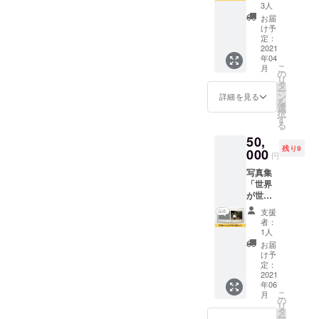
お送り
3人
しま
お届
す。 ※
け予
送料込
定：
みのお
2021
年04
値段で
こ
月
す。 ※
の
リ
販売許
タ
ー
可を
ン
詳細を見る
を
取って
選
択
出品し
す
る
ており
50,
ます。
残り9
000
円
写真集
「世界
が世界
に伝え
支援
るメッ
者：
セー
1人
ジ」に
お届
あなた
け予
の写真
定：
を掲載
2021
年06
しま
こ
月
す。 ホ
の
リ
ワイト
タ
ー