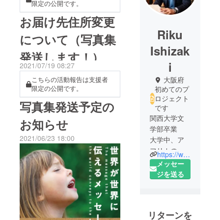
限定の公開です。
お届け先住所変更
Riku
について（写真集
Ishizak
発送します！）
i
2021/07/19 08:27
大阪府
こちらの活動報告は支援者
限定の公開です。
初めてのプ
ロジェクト
写真集発送予定の
です
関西大学文
お知らせ
学部卒業
2021/06/23 18:00
大学中、ア
フリカのウ
https://www.instagram.com/riku.ishizaki
ガンダで孤
メッセー
児院の運営
ジを送る
自立を目指
して養鶏事
業を開始。
リターンを
文部科学省