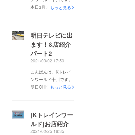
本日3月3日、四国新聞
もっと見る
さまに荻田選手のイン
タビューとイベントに
ついて大きくカラーで
明日テレビに出
取り上げていただきま
ます！&店紹介
した！また夕方OHKさ
パート2
まにも荻田選手のイン
タビューを放送してい
2021/03/02 17:50
ただきました！たくさ
こんばんは。Kトレイ
んの方に注目して、楽
ンワールド十川です。
しんで、さらに未来の
明日OHKさんの午後6
もっと見る
アスリートのためにも
時14分からの「OHK
盛り上がるイベントに
Live News」に荻田選
していきます！よろし
手のニュースが放送さ
くお願いします！
[Kトレインワー
れます！その中で今回
ルド]お店紹介
のイベントも取り上げ
2021/02/25 16:35
ていただける予定で