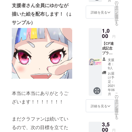
こ
月
備考欄
の
支援者さん全員にゆかなが
リ
に希望
タ
ー
のお名
ン
詳細を見る
描いた絵を配布します！（↓
を
前をご
選
択
記入く
す
サンプル）
る
ださ
1,0
い。
00
円
【CF達
成記念
プラ
ン】 支
支援
援者様
者：
一覧動
9人
画での
お届
お名前
け予
お読み
定：
上げ 3D
2021
年06
モデル
本当に本当にありがとうご
こ
月
の壁紙1
の
リ
枚
タ
ざいます！！！！！！！
ー
Live2D
ン
詳細を見る
を
モデル
選
択
の壁紙1
す
る
まだクラファンは続いてい
枚 ※備
3,5
考欄に
るので、次の目標を立てた
希望の
00
円