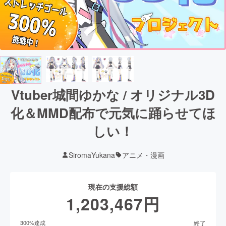
Vtuber城間ゆかな / オリジナル3D
化＆MMD配布で元気に踊らせてほ
しい！
SiromaYukana
アニメ・漫画
現在の支援総額
1,203,467
円
終了
300
%達成