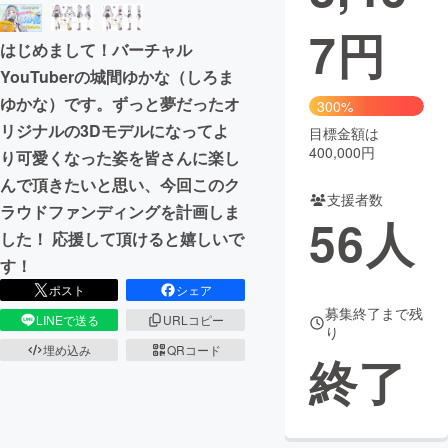
7
円
まちづくり・地域活性化
はじめまして！バーチャル
YouTuberの城間ゆかな（しろま
CAMPFIRE for Social Good
CAMPFIRE Creation
ゆかな）です。ずっと夢だったオ
300%
CAMPFIREふるさと納税
machi-ya
コミュニティ
リジナルの3Dモデルになってよ
目標金額は
400,000円
り可愛くなった姿を皆さんに楽し
んで頂きたいと思い、今回このク
支援者数
ラウドファンディングを計画しま
56
人
した！ 応援して頂けると嬉しいで
す！
ポスト
シェア
募集終了まで残
LINEで送る
URLコピー
り
埋め込み
QRコード
終了