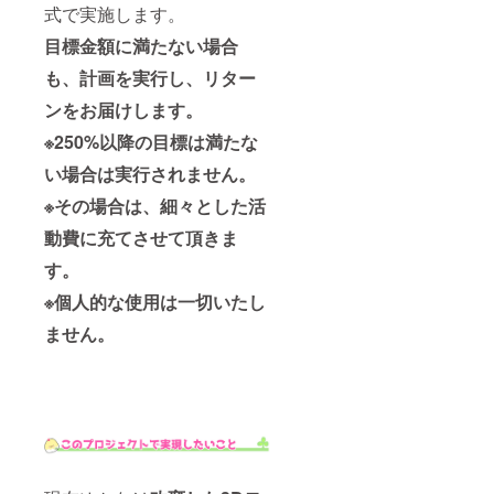
いでも
式で実施します。
個人
繋がな
ムー
くても
目標金額に満たない場合
ビーと
どちら
支援者
でも結
も、計画を実行し、リター
一覧の
構です
お名前
ンをお届けします。
（繋ぐ
が別で
場合は
※250%以降の目標は満たな
も大丈
Discord
夫で
を使用
い場合は実行されません。
す。 ※
しま
チェキ
す）。
※その場合は、細々とした活
は新
※通話内
顔・旧
容に
動費に充てさせて頂きま
顔選択
よって
可能で
は注意
す。
す。指
または
※個人的な使用は一切いたし
定なけ
切断さ
ればこ
せて頂
ません。
ちらで
く場合
選んで
がござ
送りま
いま
す。
す。 ※
健康状
態に
よって
は日程
を変更