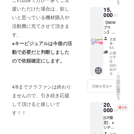
す
る
枚） ＋
援いただけた場合は、欲し
15,
支援者
様一覧
000
円
いと思っている機材購入や
動画で
【NEW
のお名
活動費に充てさせて頂きま
プラ
前お読
ン】 プ
み上げ
す。
チマグ
新3Dモ
支援
フレー
デルで
※キービジュアルは今後の活
者：
ム ポス
のお名
8人
動で必要だと判断しました
カ1枚オ
前呼び
お届
リジナ
お礼
け予
ので依頼確定にします。
ル曲
ムー
定：
ver（郵
2021
ビー ※
年07
送）＆
備考欄
こ
月
（JPG
に希望
の
リ
画像）
のお名
タ
ー
ファン
前をご
ン
4/8までクラファンは終わり
詳細を見る
を
カード
記入く
選
択
Live2D
ませんので、引き続き応援
ださ
す
る
ver（郵
い。 ※
して頂けると嬉しいで
20,
送）
個人
残り8
チェキ2
000
ムー
円
す！！
枚 ＋ 支
ビーと
[CF限
援者様
支援者
定] ※
一覧動
一覧の
シチュ
画での
お名前
ボでは
お名前
が別で