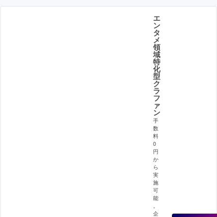
エ
ン
タ
メ
領
域
特
化
型
ク
ラ
フ
ァ
ン
手
数
料
0
円
か
ら
実
施
可
能
。
企