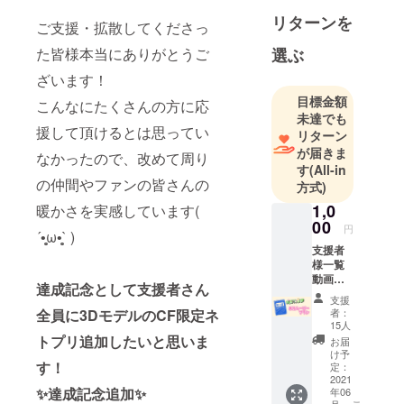
リターンを
ご支援・拡散してくださっ
た皆様本当にありがとうご
選ぶ
ざいます！
目標金額
こんなにたくさんの方に応
未達でも
援して頂けるとは思ってい
リターン
が届きま
なかったので、改めて周り
す
(All-in
の仲間やファンの皆さんの
方式)
1,0
暖かさを実感しています(
00
円
´•̥̥̥ω•̥̥̥` )
支援者
様一覧
動画で
達成記念として支援者さん
のお名
支援
前お読
全員に3DモデルのCF限定ネ
者：
み上げ
15人
新3Dモ
トプリ追加したいと思いま
お届
デルで
け予
す！
のお礼
定：
ムー
2021
✨達成記念追加✨
年06
ビー ※