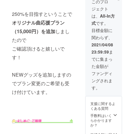
カード
記入く
このプロ
す。
ご検討
サイン&
AB（デ
ださ
をお願
ジェクト
ご希望
ータ送
い。 ※
いしま
250%を目指すということで
の名前
付＆郵
個人
は、
All-In方
す。 ※
入れ
送） お
ムー
ボイス
オリジナル曲応援プラン
式
です。
ok）
名前付
ビーと
チャッ
チェキ8
きファ
支援者
目標金額に
（15,000円）を追加
しまし
トは繋
枚（直
ンカー
一覧の
いでも
関わらず、
筆サイ
ド（郵
たので
お名前
繋がな
ン・直
送） 直
が別で
2021/04/08
くても
筆一言
ご確認頂けると嬉しいで
筆お手
も大丈
どちら
23:59:59
ま
など）
紙 新3D
夫で
でも結
す！
＋ 支援
モデル
す。 ※
でに集まっ
構です
者様一
での特
チェキ
（繋ぐ
た金額が
覧動画
別アン
は新
場合は
でのお
グル
顔・旧
ファンディ
NEWグッズを追加しますの
Discord
名前お
ムー
顔選択
を使用
ングされま
読み上
ビー ミ
可能で
でプラン変更のご希望も受
しま
げ 新3D
ニチュ
す。指
す。
す）。
モデル
け付けています。
アキャ
定なけ
※通話内
でのお
ンバス
ればこ
容に
名前呼
（ミニ
ちらで
よって
支援に関するよ
びお礼
イーゼ
選んで
は注意
くある質問
ムー
ル付
送りま
または
ビー ポ
き） ※
手数料はいく
す。
切断さ
スト
備考欄
らかかります
せて頂
カード
に希望
か？
く場合
AB（デ
のお名
がござ
ータ送