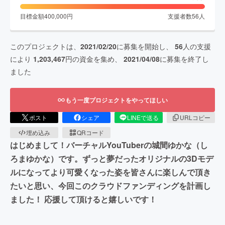
目標金額
400,000
円
支援者数
56
人
このプロジェクトは、
2021/02/20
に募集を開始し、
56
人の支援
により
1,203,467
円の資金を集め、
2021/04/08
に募集を終了し
ました
もう一度プロジェクトをやってほしい
ポスト
シェア
LINEで送る
URLコピー
埋め込み
QRコード
はじめまして！バーチャルYouTuberの城間ゆかな（し
ろまゆかな）です。ずっと夢だったオリジナルの3Dモデ
ルになってより可愛くなった姿を皆さんに楽しんで頂き
たいと思い、今回このクラウドファンディングを計画し
ました！ 応援して頂けると嬉しいです！