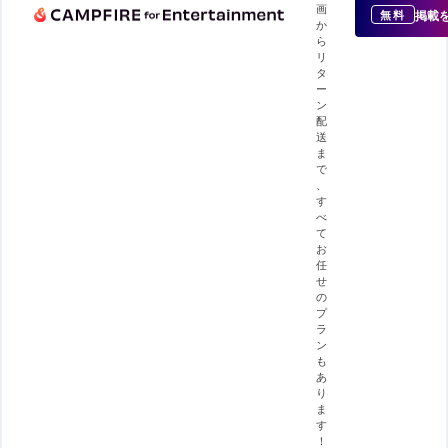
画
掲載
無料
か
ら
リ
タ
ー
ン
配
送
ま
で
、
す
べ
て
お
任
せ
の
プ
ラ
ン
も
あ
り
ま
す
！