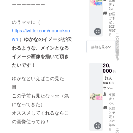
支援
ありま
お読み
ーーーーーーー
も大丈
者：
せん お
上げ 新
夫で
2人
はよう
3Dモデ
す。 ※
お届
おやす
ルでの
チェキ
け予
のうママに（
みボイ
お名前
定：
は新
スなど
2021
呼びお
顔・旧
https://twitter.com/nounokno
年07
ご希望
礼ムー
顔選択
こ
月
のボイ
ビー ポ
の
可能で
wn
）
ゆかなのイメージが伝
リ
ス
スト
タ
す。指
ー
（MP3
カード
ン
定なけ
詳細を見る
わるような、メインとなる
を
） ※ボ
AB（JP
選
ればこ
択
イス5
イメージ画像を描いて頂き
G画像）
す
ちらで
る
セッ
※備考欄
選んで
たいです！
20,
ト、1
に希望
送りま
セット
000
のお名
す。
円
20文字
前をご
ゆかなといえばこの見た
【1人
のセリ
記入く
MAX 3
フま
ださ
目！
セット
で。 ※1
い。 ※
45分ま
セット
個人
この子前も見たな～☆（気
支援
で】 ゆ
減らし
ムー
者：
かなと
て40文
ビーと
2人
になってきた）
ゲーム
字まで
支援者
お届
を一緒
オススメしてくれるならこ
にする
一覧の
け予
にプレ
等も可
定：
お名前
の画像使ってね！
イ15分
2021
能で
が別で
年07
（いつ
す。
も大丈
こ
月
もプレ
チェキ3
の
夫で