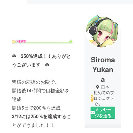
☘️
250%達成！！
ありがと
Siroma
うございます
☘️
Yukan
a
皆様の応援のお陰で、
日本
開始後14時間で目標金額を
初めてのプ
ロジェクト
達成
です
開始5日で200％を達成
メッセー
ジを送る
3/12には250%を達成
するこ
とができました！！