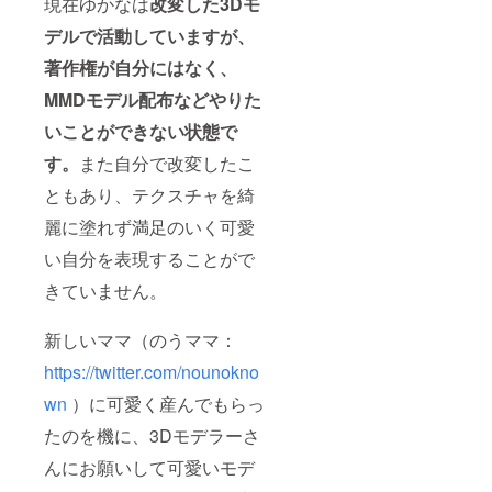
現在ゆかなは
改変した3Dモ
させて
頂く場
デルで活動していますが、
合がご
ざいま
著作権が自分にはなく、
す。ご
了承く
MMDモデル配布などやりた
ださ
い。
いことができない状態
で
す。
また自分で改変したこ
ともあり、テクスチャを綺
麗に塗れず満足のいく可愛
い自分を表現することがで
きていません。
新しいママ（のうママ：
https://twitter.com/nounokno
wn
）に可愛く産んでもらっ
たのを機に、3Dモデラーさ
んにお願いして可愛いモデ