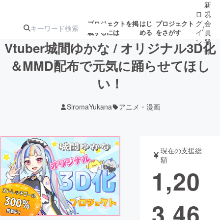
新
ロ
規
グ
会
プロジェクトを掲
はじ
プロジェクト
/
載するには
める
をさがす
イ
員
ン
登
Vtuber城間ゆかな / オリジナル3D化
録
＆MMD配布で元気に踊らせてほし
い！
人気のプロ
注目のリ
注目の新着プロ
募集終了が近いプ
もうすぐ公開
ジェクト
ターン
ジェクト
ロジェクト
されます
SiromaYukana
アニメ・漫画
アート・写真
音楽
現在の支援総
テクノロジー・ガジェット
ゲーム・サ
額
1,20
映像・映画
書籍・雑誌
3,46
ビジネス・起業
チャレンジ