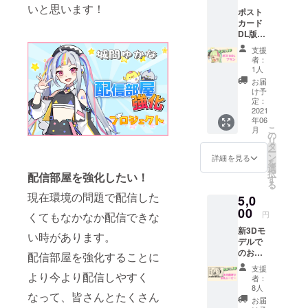
お名前
いと思います！
ポスト
をご記
カード
入くだ
DL版
さい。
AB（JP
※壁紙の
支援
G画像）
サイズ
者：
（＆
は
1人
ネット
1980x1
お届
プリン
080で
け予
トの番
す。
定：
号） ＋
2021
年06
支援者
こ
月
様一覧
の
リ
動画で
タ
ー
のお名
ン
詳細を見る
を
前お読
選
択
配信部屋を強化したい！
み上げ
す
る
新3Dモ
現在環境の問題で配信した
5,0
デルで
のお礼
00
円
くてもなかなか配信できな
ムー
新3Dモ
ビー ※
い時があります。
デルで
備考欄
のお名
に希望
配信部屋を強化することに
前呼び
のお名
支援
お礼
より今より配信しやすく
前をご
者：
ムー
記入く
8人
なって、皆さんとたくさん
ビー お
ださ
お届
名前付