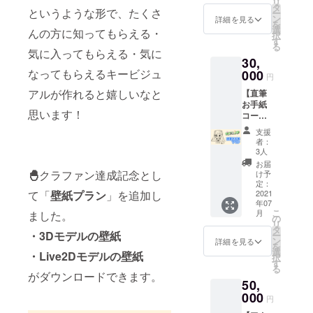
リ
イして
枚（直
タ
す。 ※
というような形で、たくさ
ー
いる
筆サイ
ン
チェキ
詳細を見る
を
ゲーム
ン付き1
選
は新
んの方に知ってもらえる・
択
は可。
枚） ＋
す
顔・旧
る
その他
支援者
気に入ってもらえる・気に
顔選択
30,
はご希
様一覧
可能で
なってもらえるキービジュ
望に添
000
動画で
す。指
円
えない
のお名
定なけ
アルが作れると嬉しいなと
【直筆
ゲーム
前お読
ればこ
お手紙
もあり
み上げ
ちらで
思います！
コー
ますの
新3Dモ
選んで
ス】 直
で複数
デルで
送りま
支援
筆お手
種類ご
のお名
す。
者：
紙 新3D
検討く
前呼び
3人
モデル
ださ
お礼
お届
での特
い。）
🐣
クラファン達成記念とし
ムー
け予
別アン
＋ 支援
定：
ビー ポ
て「
壁紙プラン
」を追加し
グル
2021
者様一
スト
年07
ムー
覧動画
カード
こ
月
ました。
ビー ミ
でのお
の
AB（郵
リ
ニチュ
名前お
タ
送）＆
・3Dモデルの壁紙
ー
アキャ
読み上
ン
（JPG
詳細を見る
を
ンバス
げ 新3D
選
画像）
・Live2Dモデルの壁紙
択
（ミニ
モデル
す
お名前
る
イーゼ
でのお
がダウンロードできます。
付き
50,
ル付
名前呼
ファン
き）
000
びお礼
カード
円
チェキ3
ムー
（郵