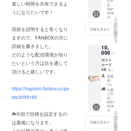
い。
け予
楽しい時間を共有できるよ
きファ
定：
ンカー
2021
うになりたいです！
年06
ド
こ
月
（JPG
の
リ
画像）
タ
ー
＋ 支援
現状を説明すると長くなり
ン
詳細を見る
を
者様一
選
択
ますので、FANBOXの方に
覧動画
す
る
でのお
詳細を書きました。
10,
名前お
読み上
000
円
どのような配信環境か知り
げ ポス
ポスト
トカー
たいという方は目を通して
カード
ドDL版
AB（郵
AB（JP
頂けると嬉しいです。
送）＆
G画像）
支援
（JPG
（＆
者：
画像）
ネット
7人
https://hapisiro.fanbox.cc/po
お名前
プリン
お届
付き
トの番
け予
sts/2056180
ファン
号） ※
定：
カード
2021
備考欄
年06
（郵
に希望
こ
月
送）
のお名
の
☘️今回で目標を設定するの
リ
チェキ2
前をご
タ
ー
枚（直
記入く
は最後になります。
ン
詳細を見る
を
筆サイ
ださ
選
択
これ以降で万が一多くご支
ン付き1
い。