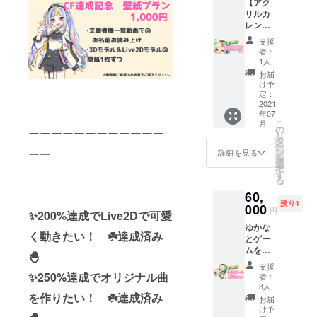
【アク
枚（直
ビー ポ
送） ※
リルカ
筆サイ
スト
備考欄
レン
ン付き1
カード
に希望
ダー】
枚） ＋
DL版
のお名
支援
アクリ
支援者
AB（JP
前をご
者：
ルカレ
様一覧
G画像）
1人
記入く
ンダー
動画で
（＆
ださ
お届
チェキ4
のお名
ネット
け予
い。 ※
枚（直
前お読
定：
プリン
個人
筆サイ
2021
み上げ
トの番
ムー
年07
ン＆コ
新3Dモ
号） お
ビーと
こ
月
メ付き2
デルで
の
名前付
支援者
ーーーーーーーーーーーー
リ
枚） ＋
のお名
タ
きファ
一覧の
ー
支援者
前呼び
ン
ーー
ンカー
詳細を見る
お名前
を
様一覧
お礼
選
ド
が別で
択
動画で
ムー
す
（JPG
も大丈
る
のお名
ビー ポ
画像）
夫で
60,
前お読
スト
※備考欄
す。 ※
残り4
み上げ
000
カード
に希望
シチュ
円
✨200%達成でLive2Dで可愛
新3Dモ
AB（デ
のお名
エー
ゆかな
デルで
ータ送
前をご
ション
く動きたい！ ☘️達成済み
とゲー
のお名
付＆郵
記入く
ボイス
ムを一
前呼び
送） お
ださ
🐣
ではあ
緒にプ
お礼
名前付
い。 ※
りませ
支援
レイ30
ムー
✨250%達成でオリジナル曲
きファ
個人
者：
ん。 ※
分 （い
ビー ポ
ンカー
3人
ムー
ご希望
つもプ
を作りたい！ ☘️達成済み
スト
ド（郵
ビーと
お届
のセリ
レイし
カード
送） ※
け予
支援者
フが決