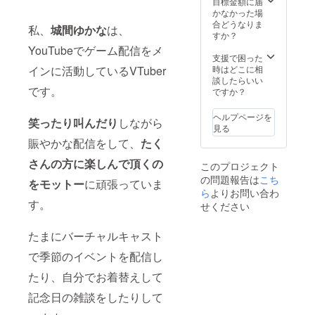
前をご
目標金額に届
いま
付＆郵
記入く
かなかった場
す。 ※
送） お
ださ
合どうなりま
健康状
私、
城間ゆかな
は、
名前付
い。 ※
すか？
態に
きファ
個人
YouTubeでゲーム配信をメ
よって
ンカー
ムー
支援で困った
は日程
ド（郵
ビーと
インに活動しているVTuber
時はどこに相
を変更
送） 直
支援者
談したらいい
させて
です。
筆お手
一覧の
ですか？
頂く場
紙 新3D
お名前
合がご
モデル
が別で
ヘルプページを
ざいま
笑ったり叫んだり
しながら
での特
も大丈
見る
す。ご
別アン
夫で
了承く
賑やかな配信をして、
たく
グル
す。 ※
ださ
ムー
チェキ
さんの方に楽しんで頂くの
い。
このプロジェクト
ビー ミ
は新
の問題報告は
こち
ニチュ
顔・旧
をモットー
に頑張っていま
アキャ
ら
よりお問い合わ
顔選択
ンバス
す。
可能で
せください
（ミニ
す。指
イーゼ
定なけ
たまにバーチャルキャスト
ル付
ればこ
き） ア
ちらで
で季節のイベントを配信し
クリル
選んで
カレン
送りま
たり、自分でお着替えして
ダー ※
す。 ※
ご希望
プレイ
記念日の雑談をしたりして
のポー
したい
ズが決