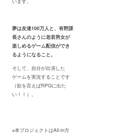
います。
ゲーム
まって
が決
いる場
まって
合は教
いる場
えて下
合はご
さい。
記入く
夢は友達100万人と、有野課
（参考
ださ
画像が
い。 ※
長さんのように老若男女が
あると
いつも
分かり
プレイ
楽しめるゲーム配信ができ
やすい
してい
で
るゲー
るようになること。
す。）
ム以外
※ポーズ
だとご
そして、自分が出演した
によっ
希望に
てはご
添えな
ゲームを実況することです
希望に
い場合
添えな
がござ
（欲を言えばRPGに出た
い場合
いま
がござ
す。複
い！！）。
いま
数種類
す。 ※
ご検討
備考欄
をお願
に希望
いしま
のお名
す。 ※
前をご
ボイス
記入く
チャッ
※本プロジェクトはAll-in方
ださ
トは繋
い。 ※