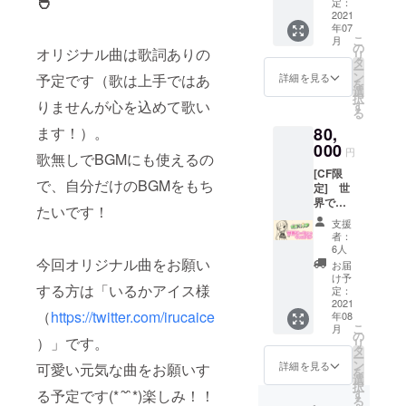
🐣
ている
AB（デ
定：
備考欄
一覧の
まって
ゲーム
2021
ータ送
に希望
お名前
いる場
年07
は可。
付＆郵
のお名
が別で
合は教
こ
月
その他
送） お
の
前をご
も大丈
オリジナル曲は歌詞ありの
えて下
リ
はご希
名前付
タ
記入く
夫で
さい。
ー
望に添
きファ
ン
ださ
詳細を見る
予定です（歌は上手ではあ
す。 ※
※ボイス
を
えない
ンカー
選
い。 ※
ご希望
によっ
択
ゲーム
りませんが心を込めて歌い
ド（郵
す
個人
のゲー
てはご
る
もあり
送） 直
ムー
ムが決
希望に
ます！）。
80,
ま
筆お手
ビーと
まって
添えな
す。）
000
紙 新3D
支援者
いる場
円
い場合
歌無しでBGMにも使えるの
直筆一
モデル
一覧の
合はご
がござ
[CF限
言チェ
での特
お名前
記入く
いま
で、自分だけのBGMをもち
定] 世
キ5枚
別アン
が別で
ださ
す。 ※
界で一
＋ 支援
グル
も大丈
たいです！
い。 ※
ボイス
つだけ
者様一
ムー
夫で
いつも
支援
の録り
グッズ
覧動画
ビー ミ
す。 ※
者：
プレイ
なおし
コース
でのお
ニチュ
6人
チェキ
してい
には対
世界で1
今回オリジナル曲をお願い
名前お
アキャ
は新
お届
るゲー
応でき
つだ
読み上
ンバス
け予
顔・旧
ム以外
ませ
する方は「いるかアイス様
け、
げ 新3D
定：
（ミニ
顔選択
だとご
ん。
ポーズ
2021
モデル
イーゼ
可能で
希望に
（
https://twitter.com/irucaice
年08
指定ok
でのお
ル付
す。指
添えな
こ
月
アクリ
名前呼
の
き） ※
定なけ
い場合
）」です。
リ
ルフィ
びお礼
タ
備考欄
ればこ
がござ
ー
ギュア
ムー
ン
に希望
詳細を見る
可愛い元気な曲をお願いす
ちらで
いま
を
（台座
ビー ポ
選
のお名
選んで
す。複
択
または
スト
る予定です(*´˘`*)楽しみ！！
す
前をご
送りま
数種類
る
本体に