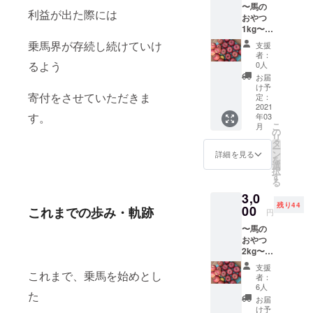
〜馬の
利益が出た際には
おやつ
1kg〜
お馬さ
乗馬界が存続し続けていけ
支援
ん達の
者：
おやつ
るよう
0人
となる
お届
リンゴ
け予
とミカ
寄付をさせていただきま
定：
ンを 約
2021
す。
年03
1kgお届
こ
月
けしま
の
リ
す。 さ
タ
ー
まざま
ン
詳細を見る
を
な種類
選
択
を 混ぜ
す
る
てお送
3,0
りする
残り44
ので 中
00
これまでの歩み・軌跡
円
にはブ
〜馬の
ランド
おやつ
の付い
2kg〜
ている
お馬さ
高級な
支援
ん達の
これまで、乗馬を始めとし
ものも
者：
おやつ
入って
6人
た
となる
いま
お届
リンゴ
す！ 普
け予