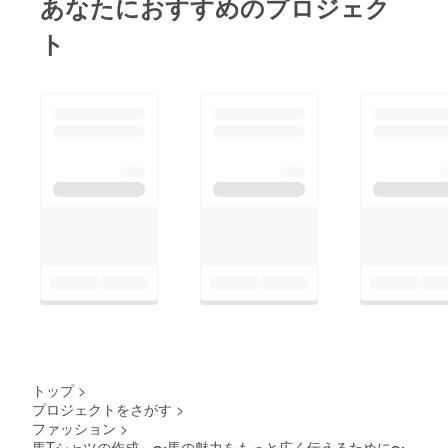
あなたにおすすめのプロジェク
ワッペン貼り付
ト
け 9500
タグデザイン
3000
タグ作成
12000
タグ既存の取り
外し/取り付
け 6000
タグ取り付けの
際の送料 4000
Tシャツ送料
8000
Tシャツ作成の
際の移動費及び
送料 6000
トップ
>
ワッペン送料
プロジェクトをさがす
>
3000
ファッション
>
ワッペン貼り付
馬Tシャツの作成 〜馬の魅力をもっと広く伝えるために〜