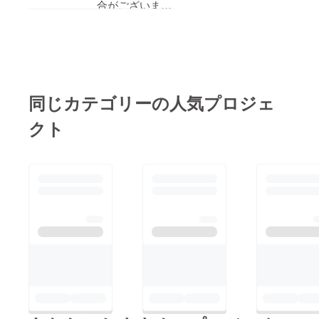
とありますが、仮に40
合がございます
万円集まったとした
が
ら、具体的にどこにい
40万円集まった
くら寄付するんです
と仮定して説明
か？
致します。
同じカテゴリーの人気プロジェ
作成及びリター
クト
ン等にかかる費
用は
以下のように
なっておりま
す。
Tシャツ購入
23000
ワッペンデザイ
ン 3000
ワッペン作成
12000