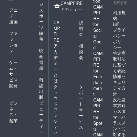
tion
各種規定
CAMPFIRE
ジ
きっかけとなっ
CAM
アカデミー
アニ
ス
た岩手県の馬主
利用規
PFI
メ・
ポ
約
RE
さんです。
漫画
ー
CA
説
細則
for
ツ
MP
明
プライ
Soci
ファ
映
どちらもコロナ
FI
会
バシー
al
ッ
像
RE
・
禍で経済的に
ポリ
Goo
ショ
・
ア
相
シー
d
苦しい状況下に
ン
映
カ
談
特定商
CAM
あります。
画
デ
会
取引法
PFI
ゲー
書
ミ
に基づ
RE
ム・
籍
ー
く表記
私の起源となっ
for
サー
・
と
情報セ
Ente
ている2カ所に
ビス
雑
は
キュリ
rtain
精一杯の恩返し
開発
誌
ク
サ
ティ方
men
出
ラ
ポ
をし、
針
t
版
ウ
ー
反社基
CAM
ビジ
ビ
ド
ト
本方針
PFI
このプロジェク
ネ
ュ
フ
サ
カスタ
RE
ス・
ー
トを皮切りに
ァ
ー
マーハ
for
起業
テ
ン
ビ
更なる馬界の発
ラスメ
Spor
ィ
デ
ス
ントに
ts
展に繋げていき
ー
ィ
対する
CAM
たいと