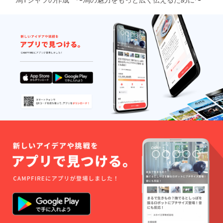
けの際の送料
4000
メッセージカー
ド作成 200×枚
数
メッセージカー
ド送料 63×枚
数
梱包材 4000
果物梱包材
4000
果物送料
23000
広告費 35000
宣伝費 12000
¥171500