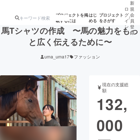
新
ロ
規
グ
会
プロジェクトを掲
はじ
プロジェクト
/
載するには
める
をさがす
イ
員
ン
登
馬Tシャツの作成 〜馬の魅力をもっ
録
と広く伝えるために〜
人気のプロ
注目のリ
注目の新着プロ
募集終了が近いプ
もうすぐ公開
uma_uma17
ファッション
ジェクト
ターン
ジェクト
ロジェクト
されます
アート・写真
音楽
現在の支援総
額
132,
テクノロジー・ガジェット
ゲーム・サ
000
映像・映画
書籍・雑誌
ビジネス・起業
チャレンジ