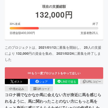
現在の支援総額
132,000
円
終了
33
%達成
目標金額
400,000
円
支援者数
25
人
このプロジェクトは、
2021/01/12
に募集を開始し、
25
人の支援
により
132,000
円の資金を集め、
2021/02/24
に募集を終了しま
した
もう一度プロジェクトをやってほしい
ポスト
シェア
LINEで送る
URLコピー
埋め込み
QRコード
コロナ禍でなかなか馬に会えない方が身近に馬を感じら
れるように、馬に関わったことのない方にもっと馬を
もっと身近に感じてもらうためにTシャツの作成をした