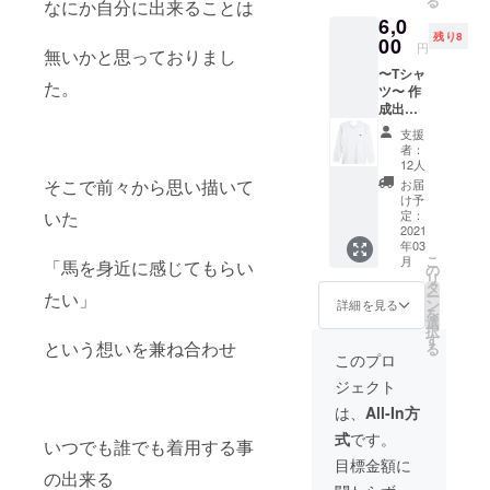
る
なにか自分に出来ることは
げな表
込めて
6,0
情に う
あげる
残り8
ちに秘
00
ときっ
円
無いかと思っておりまし
めた強
と喜ん
〜Tシャ
さを感
でくれ
た。
ツ〜 作
じ、 こ
ます
成出来
のよう
よ！
た暁に
なご時
支援
は 完成
世のな
者：
直後のT
かでも
12人
シャツ
強く生
そこで前々から思い描いて
お届
を 一足
きる希
け予
先にお
望にな
定：
いた
届けし
2021
ればと
年03
ます！
思って
こ
月
「馬を身近に感じてもらい
まだイ
おりま
の
リ
メージ
す。
タ
ー
たい」
図でし
ン
詳細を見る
を
かあり
選
択
ません
す
という想いを兼ね合わせ
る
が なん
このプロ
とか完
ジェクト
成させ
たいと
は、
All-In方
思って
式
です。
おりま
いつでも誰でも着用する事
す。 ご
目標金額に
協力お
の出来る