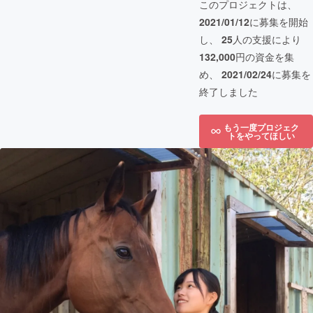
このプロジェクトは、
2021/01/12
に募集を開始
し、
25
人の支援により
132,000
円の資金を集
め、
2021/02/24
に募集を
終了しました
もう一度プロジェク
トをやってほしい