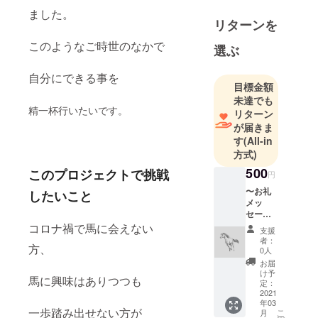
ました。
リターンを
このようなご時世のなかで
選ぶ
自分にできる事を
目標金額
未達でも
精一杯行いたいです。
リターン
が届きま
す
(All-in
方式)
500
このプロジェクトで挑戦
円
〜お礼
したいこと
メッ
セー
ジ〜 感
コロナ禍で馬に会えない
支援
謝の気
者：
方、
持ちを
0人
込めて
お届
メール
け予
馬に興味はありつつも
にて
定：
メッ
2021
年03
セージ
一歩踏み出せない方が
こ
月
を送ら