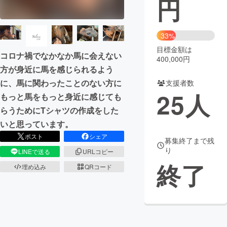
円
まちづくり・地域活性化
33%
目標金額は
CAMPFIRE for Social Good
CAMPFIRE Creation
コロナ禍でなかなか馬に会えない
400,000円
CAMPFIREふるさと納税
machi-ya
コミュニティ
方が身近に馬を感じられるよう
に、馬に関わったことのない方に
支援者数
25
人
もっと馬をもっと身近に感じても
らうためにTシャツの作成をした
いと思っています。
ポスト
シェア
募集終了まで残
り
LINEで送る
URLコピー
終了
埋め込み
QRコード