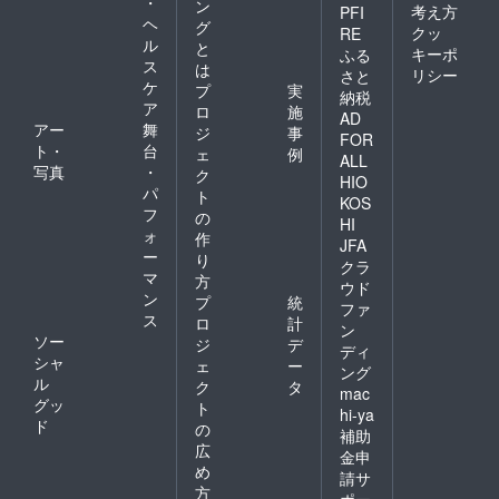
・
ン
考え方
PFI
ヘ
思っておりま
グ
クッ
RE
ル
と
す。
キーポ
ふる
ス
は
リシー
さと
ケ
プ
実
納税
ア
ロ
施
AD
アー
舞
ジ
事
FOR
ト・
台
ェ
例
ALL
写真
・
ク
HIO
パ
ト
KOS
フ
の
HI
ォ
作
JFA
ー
り
クラ
マ
方
ウド
ン
プ
統
ファ
ス
ロ
計
ン
ソー
ジ
デ
ディ
シャ
ェ
ー
ング
ル
ク
タ
mac
グッ
ト
hi-ya
ド
の
補助
広
金申
め
請サ
方