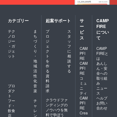
残りの228500円
は
寄付先の意向に
カテゴリー
起案サポート
サ
CAMP
より名前は伏せ
ー
FIRE
ますが
テク
ま
プ
ス
ビ
につい
寄付先は2カ所
ノロ
ち
ロ
タ
ス
て
あります。
ジー
づ
ジ
ッ
・ガ
く
ェ
フ
CAM
CAMP
ジェ
り
ク
に
1つ目は私が乗
PFI
FIREと
ット
・
ト
相
馬を始めるきっ
RE
は
地
を
談
CAM
あんし
かけとなった
域
作
す
PFI
ん・安
恩師がいる長野
活
る
る
RE
全への
性
資
県の乗馬クラブ
コ
取り組
化
料
ミュ
み
です。
プロ
音
請
ニ
ニュー
ダク
楽
求
ティ
ス
ト
2つ目は私が馬
CAM
ヘルプ
クラウドファ
フー
チ
の情報を発信し
PFI
お問い
ンディングの
ド・
ャ
RE
合わせ
ていく活動を始
ノウハウを無
飲食
レ
Crea
める
料で学ぼう
店
ン