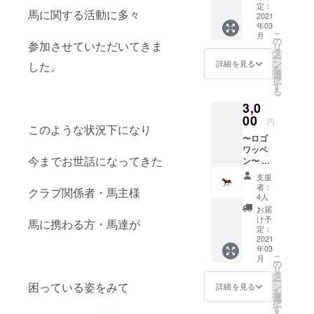
とミカ
段お世
定：
馬に関する活動に多々
ンを 約
2021
話に
年03
2kgお届
なって
こ
月
けしま
いるお
の
参加させていただいてきま
リ
す。 さ
馬さん
タ
ー
まざま
達に 感
ン
詳細を見る
した。
を
な種類
謝の気
選
択
を 混ぜ
持ちを
す
る
てお送
込めて
3,0
りする
あげる
ので 中
00
ときっ
円
このような状況下になり
にはブ
と喜ん
〜ロゴ
ランド
でくれ
ワッペ
の付い
ます
今までお世話になってきた
ン〜 T
ている
よ！
シャツ
高級な
支援
のワン
ものも
者：
クラブ関係者・馬主様
ポイン
入って
4人
トとな
いま
お届
る ロゴ
す！ 普
け予
馬に携わる方・馬達が
のワッ
段お世
定：
ペンを
2021
話に
年03
一足先
なって
こ
月
にお届
いるお
の
リ
けしま
馬さん
タ
ー
す！
達に 感
困っている姿をみて
ン
詳細を見る
を
凛々し
謝の気
選
択
くも儚
持ちを
す