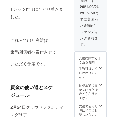
関わらず、
願い致
しま
2021/02/24
Tシャツ作りにたどり着きま
す。
23:59:59
ま
した。
でに集まっ
た金額が
ファンディ
ングされま
これらで出た利益は
す。
乗馬関係者へ寄付させて
支援に関するよ
くある質問
いただく予定です。
手数料はいく
らかかります
か？
目標金額に届
資金の使い道とスケ
かなかった場
合どうなりま
ジュール
すか？
支援で困った
2月24日クラウドファンティ
時はどこに相
ング終了
談したらいい