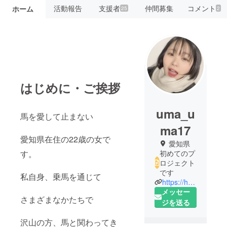
活動報告
支援者
仲間募集
コメント
ホーム
25
2
はじめに・ご挨拶
uma_u
馬を愛して止まない
ma17
愛知県在住の22歳の女で
愛知県
す。
初めてのプ
ロジェクト
です
私自身、乗馬を通じて
https://haruka0000.hatenadiary.com/entry/2019/08/21/011402
メッセー
さまざまなかたちで
ジを送る
沢山の方、馬と関わってき