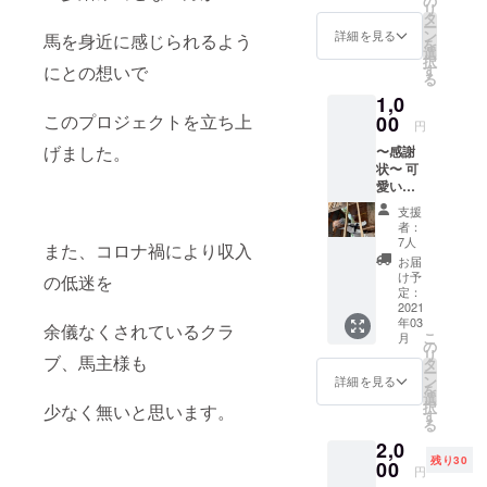
の
リ
せて い
タ
ー
ただき
ン
詳細を見る
馬を身近に感じられるよう
を
ます。
選
択
す
にとの想いで
る
1,0
このプロジェクトを立ち上
00
円
げました。
〜感謝
状〜 可
愛いお
馬さん
支援
の ポス
者：
トカー
7人
また、コロナ禍により収入
ドに
お届
メッ
け予
の低迷を
セージ
定：
を 加え
2021
年03
てお送
余儀なくされているクラ
こ
月
りさせ
の
リ
ていた
ブ、馬主様も
タ
ー
だきま
ン
詳細を見る
を
す。
選
択
少なく無いと思います。
す
る
2,0
残り30
00
円