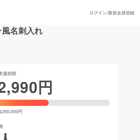
ログイン
/
新規会員登録
ン風名刺入れ
うすぐ公開されます
支援総額
プロダクト
2,990
円
ファッション
スポーツ
50,000円
数
ア
ソーシャルグッド
人