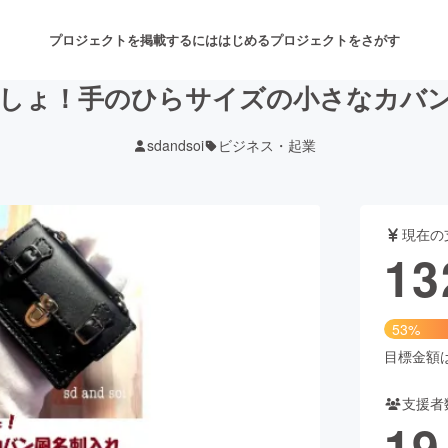
プロジェクトを掲載するには
はじめる
プロジェクトをさがす
しょ！手のひらサイズの小さなカバ
sdandsoi
ビジネス・起業
注目のリターン
注目の新着プロジェクト
募集終了が近いプロジェクト
も
現在の
音楽
舞台・パフォーマンス
13
ゲーム・サービス開発
フード・飲食店
53%
書籍・雑誌出版
アニメ・漫画
目標金額は2
支援者
チャレンジ
ビューティー・ヘルスケ
19