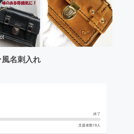
ン風名刺入れ
終了
支援者数
19
人