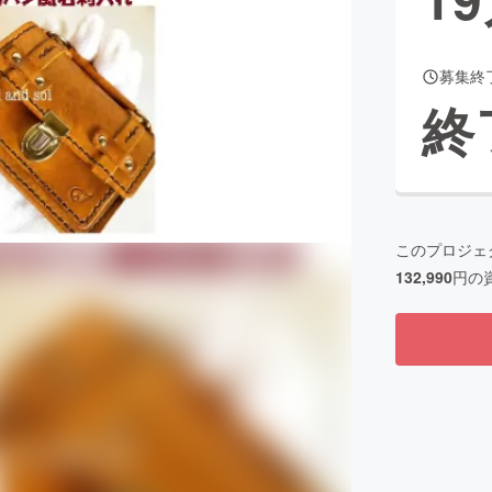
募集終
CAMPFIRE for Social Good
CAMPFIRE Creation
終
CAMPFIREふるさと納税
machi-ya
コミュニティ
このプロジェ
132,990
円の