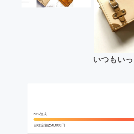
いつもいっ
53
%達成
目標金額
250,000
円