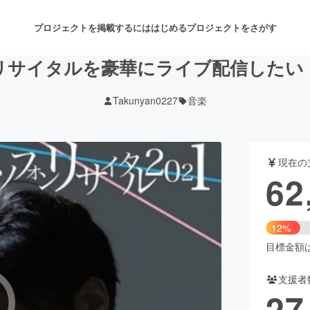
プロジェクトを掲載するには
はじめる
プロジェクトをさがす
リサイタルを豪華にライブ配信したい
Takunyan0227
音楽
注目のリターン
注目の新着プロジェクト
募集終了が近いプロジェクト
も
現在の
音楽
舞台・パフォーマンス
62
ゲーム・サービス開発
フード・飲食店
12%
書籍・雑誌出版
アニメ・漫画
目標金額は5
支援者
チャレンジ
ビューティー・ヘルスケ
27