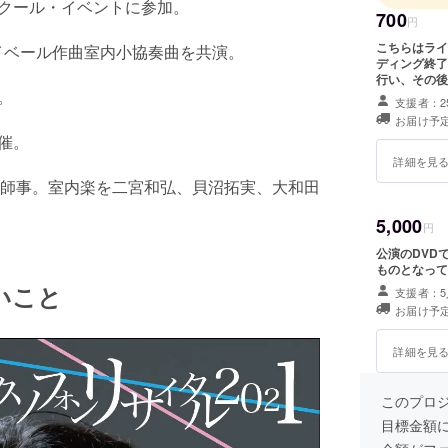
ンクール・イベントに参加。
700
円
こちらはライ
イベール作曲室内小協奏曲を共演。
ディング終了
行い、その後
。
支援者：2
お届け予定
催。
詳細を見
師事。室内楽を二宮和弘、貝沼拓実、大和田
5,000
円
公演のDVD
ものとなって
いこと
支援者：5
お届け予定
詳細を見
このプロ
目標金額