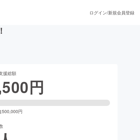
ログイン
/
新規会員登録
！
うすぐ公開されます
支援総額
プロダクト
,500
円
ファッション
スポーツ
00,000円
数
ア
ソーシャルグッド
人