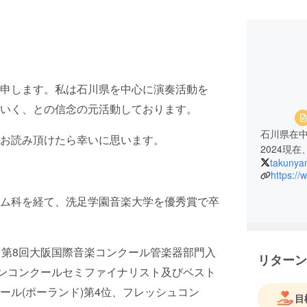
申します。私は石川県を中心に演奏活動を
いく、との信念の元活動しております。
石川県在
お読み頂けたら幸いに思います。
2024現
takunya
https:/
ム科を経て、洗足学園音楽大学を優秀賞で卒
、第8回大阪国際音楽コンクール管楽器部門入
リターン
ーンコンクールセミファイナリスト及びベスト
ール(ポーランド)第4位、フレッシュコン
目