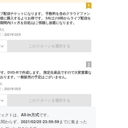
ブ配信チケットになります。 手数料を含めクラウドファン
後に購入するよりお得です。 3/6(土)18時からライブ配信を
期間内(1ヶ月を目処)はご視聴し放題になります。
5人
：2021年03月
このリターンを選択する
る
です。DVD-Rで作成します。 限定生産品ですので大変貴重な
おります。一般販売の予定はございません。
人
：2021年05月
このリターンを選択する
る
ジェクトは、
All-In方式
です。
に関わらず、
2021/02/25 23:59:59
までに集まった