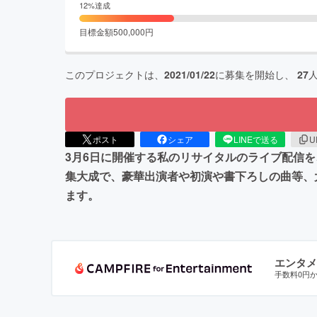
12
%達成
目標金額
500,000
円
このプロジェクトは、
2021/01/22
に募集を開始し、
27
ポスト
シェア
LINEで送る
U
3月6日に開催する私のリサイタルのライブ配信
集大成で、豪華出演者や初演や書下ろしの曲等、
ます。
エンタメ
手数料0円