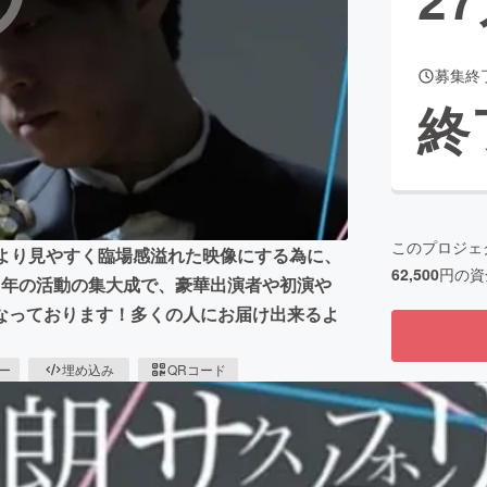
募集終
CAMPFIRE for Social Good
CAMPFIRE Creation
終
CAMPFIREふるさと納税
machi-ya
コミュニティ
このプロジェ
、より見やすく臨場感溢れた映像にする為に、
62,500
円の資
1年の活動の集大成で、豪華出演者や初演や
なっております！多くの人にお届け出来るよ
ピー
埋め込み
QRコード