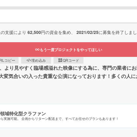
人の支援により
62,500
円の資金を集め、
2021/02/25
に募集を終了しまし
もう一度プロジェクトをやってほしい
RLコピー
埋め込み
QRコード
を、より見やすく臨場感溢れた映像にする為に、専門の業者にお
大変気合いの入った貴重な公演になっております！多くの人に
領域特化型クラファン
から実施可能。 企画からリターン配送まで、すべてお任せのプランもあります！