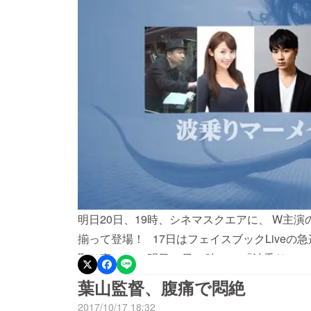
明日20日、19時、シネマスクエアに、 W主演
揃って登場！ 17日はフェイスブックLiveの
取り直して！ 明日20日19時〜、 「波乗りマ
て三沢蓮が シネマスクエアにラジオ主演しま
葉山監督、腹痛で悶絶
に！！ メインキャスト3人が揃う初めてのラ
2017/10/17 18:32