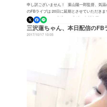
ネマスクエアのフェイスブックページはこちら
申し訳ございません！ 葉山陽一郎監督、気温
https://www.facebook.com/okamurayoichi.cine
のFBライブは 20日に延期とさせていただき
い！ 20日のLive出演は W主演の大川慶吾
プ3と葉山陽一郎監督です。 シネマスクエアの
三沢蓮ちゃん、本日配信のFB
届けします！ よろしくお願いいたします♪
2017/10/17 10:05