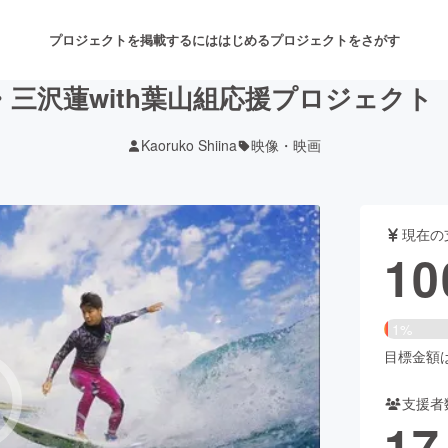
プロジェクトを掲載するには
はじめる
プロジェクトをさがす
三沢蓮with葉山組応援プロジェク
Kaoruko Shiina
映像・映画
注目のリターン
注目の新着プロジェクト
募集終了が近いプロジェクト
も
現在の
音楽
舞台・パフォーマンス
10
ゲーム・サービス開発
フード・飲食店
1%
書籍・雑誌出版
アニメ・漫画
目標金額は7
支援者
チャレンジ
ビューティー・ヘルスケ
17