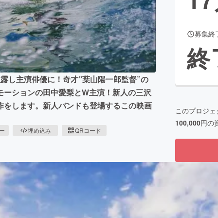
募集終
CAMPFIRE for Social Good
CAMPFIRE Creation
終
CAMPFIREふるさと納税
machi-ya
コミュニティ
露し主演俳優に！奇才”葉山陽一郎監督”の
モーションの田中愛梨とW主演！新人の三沢
作をします。新人バンドも登場するこの映画
このプロジェ
100,000
円の
ピー
埋め込み
QRコード