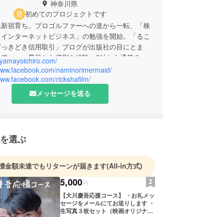
神奈川県
初めてのプロジェクトです
れ新宿育ち。プロゴルファーへの道から一転、「株
「インターネットビジネス」の勉強を開始。「るこ
どっきどき信用取引」ブログが出版社の目にとま
の道へ。一冊目から増刷を経験、3社から通算５冊
ayamayoichiro.com/
り出す。現在は自分がインプットしたスキルや情報
/www.facebook.com/naminorimermaid/
個人事業主たちに”世話焼き”中。依頼が殺到し、
www.facebook.com/rickshafilm/
ンターテイメント・婚活・スポーツ界などで今後も
メッセージを送る
予定。
を選ぶ
標金額未達でもリターンが届きます
(All-in方式)
5,000
円
【大川慶吾応援コース】 ・お礼メッ
セージをメールにてお送りします ・
生写真３枚セット（映画オリジナル