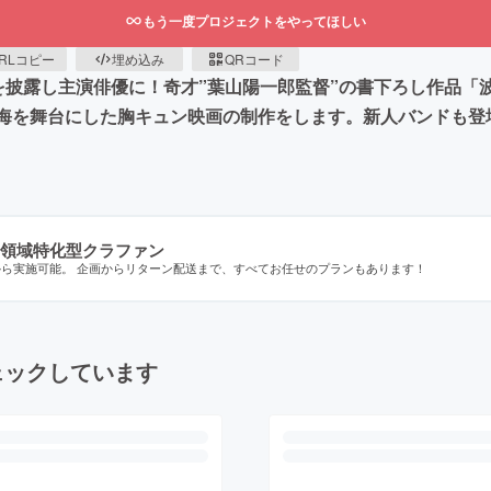
もう一度プロジェクトをやってほしい
RLコピー
埋め込み
QRコード
を披露し主演俳優に！奇才”葉山陽一郎監督”の書下ろし作品「
海を舞台にした胸キュン映画の制作をします。新人バンドも登
領域特化型クラファン
から実施可能。 企画からリターン配送まで、すべてお任せのプランもあります！
ェックしています