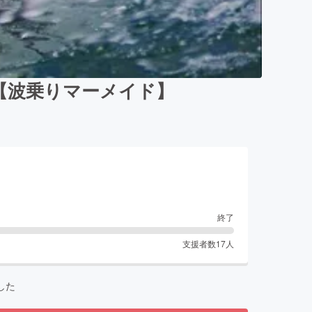
ト【波乗りマーメイド】
終了
支援者数
17
人
した