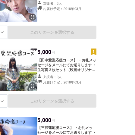
衣装を着たショット） ・本作品「鑑
支援者：3人
賞チケット」2枚 ・映画オリジナル
お届け予定：2018年03月
待ち受け画面1枚
このリターンを選択する
る
5,000
円
【田中愛梨応援コース】 ・お礼メッ
セージをメールにてお送りします ・
生写真３枚セット（映画オリジナル
衣装を着たショット） ・本作品「鑑
支援者：9人
賞チケット」2枚 ・映画オリジナル
お届け予定：2018年03月
待ち受け画面1枚
このリターンを選択する
る
5,000
円
【三沢蓮応援コース】 ・お礼メッ
セージをメールにてお送りします ・