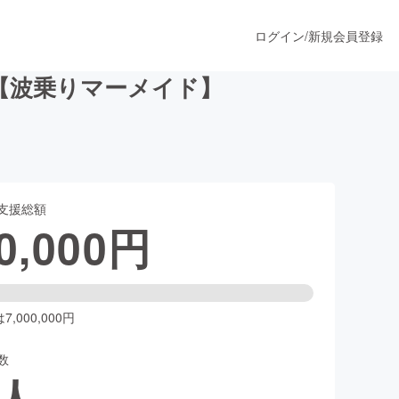
ログイン
/
新規会員登録
ト【波乗りマーメイド】
うすぐ公開されます
支援総額
プロダクト
0,000
円
ファッション
スポーツ
,000,000円
数
ア
ソーシャルグッド
人