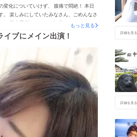
です
の変化についていけず、 腹痛で悶絶！ 本日
ma.square/
ます。 楽しみにしていたみなさん、ごめんなさ
くんと、田中愛梨ちゃん、三沢蓮ちゃん のトッ
もっと見る
ラジオ出演をFBライブで、 別の角度からお
詳細を見
ライブにメイン出演！
詳細を見