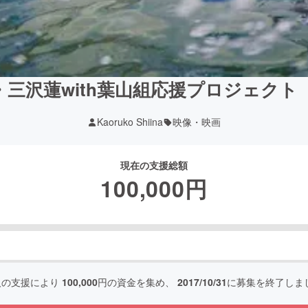
三沢蓮with葉山組応援プロジェク
Kaoruko Shiina
映像・映画
現在の支援総額
100,000
円
人の支援により
100,000
円の資金を集め、
2017/10/31
に募集を終了しま