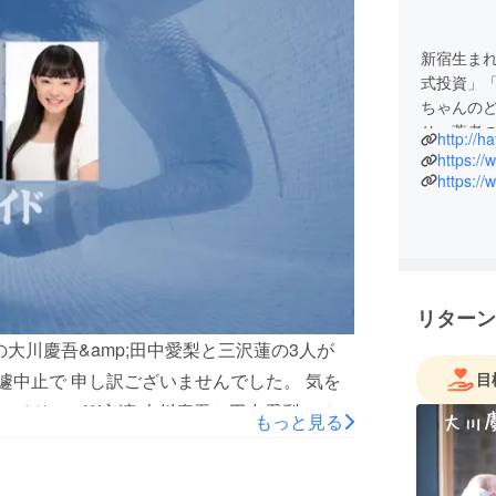
新宿生ま
式投資」
ちゃんの
り、著者
http://h
を世に送
https:/
を活かし、
https://
映画・エ
世話焼き
リターン
の大川慶吾&amp;田中愛梨と三沢蓮の3人が
急遽中止で 申し訳ございませんでした。 気を
目
ーメイド」のW主演 大川慶吾と田中愛梨、そし
もっと見る
す。 あ、もちろん葉山陽一郎監督も一緒
ジオ放送です。 ぜひ、聴いてください☆ シ