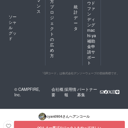
マ
方
ウド
ン
プ
統
ファ
ス
ロ
計
ン
ソー
ジ
デ
ディ
シャ
ェ
ー
ング
ル
ク
タ
mac
グッ
ト
hi-ya
ド
の
補助
広
金申
め
請サ
方
ポー
ト
「QRコード」は株式会社デンソーウェーブの登録商標です。
© CAMPFIRE,
会社概
採用情
パートナー
Inc.
要
報
募集
cyan0904
さんへアンコール
もう一度プロジェクトをやってほしい