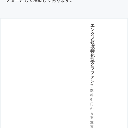
エ
ン
タ
メ
領
域
特
化
型
ク
ラ
フ
ァ
ン
手
数
料
0
円
か
ら
実
施
可