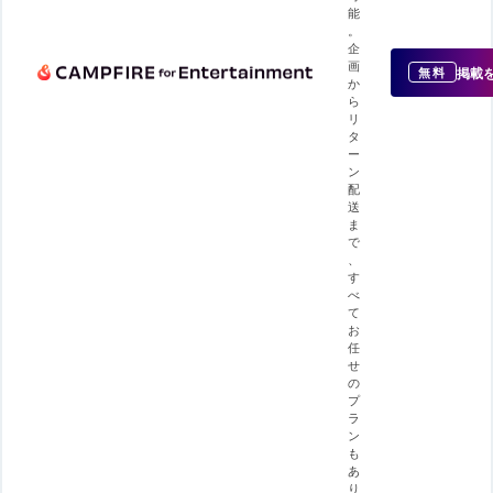
能
。
企
画
掲載
無料
か
ら
リ
タ
ー
ン
配
送
ま
で
、
す
べ
て
お
任
せ
の
プ
ラ
ン
も
あ
り