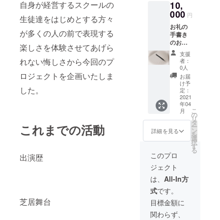
10,
自身が経営するスクールの
000
円
生徒達をはじめとする方々
お礼の
が多くの人の前で表現する
手書き
のお手
楽しさを体験させてあげら
紙 私の
支援
サイン&
れない悔しさから今回のプ
者：
私がご
0人
紹介さ
ロジェクトを企画いたしま
お届
せてい
け予
した。
ただた
定：
方から
2021
年04
のお礼
こ
月
の文を
の
リ
お付け
タ
これまでの活動
ー
してお
ン
詳細を見る
を
送りい
選
択
たしま
す
る
す。
このプロ
出演歴
ジェクト
は、
All-In方
式
です。
芝居舞台
目標金額に
関わらず、