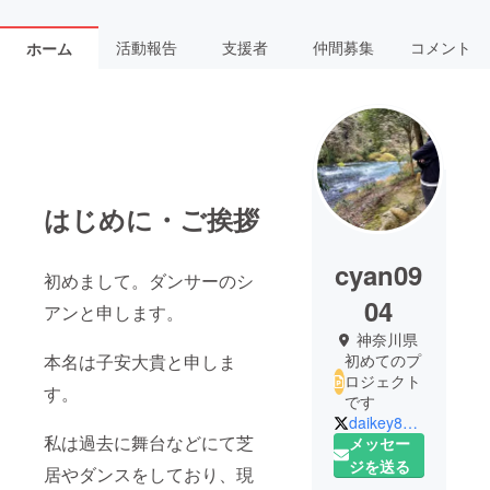
活動報告
支援者
仲間募集
コメント
ホーム
はじめに・ご挨拶
cyan09
初めまして。ダンサーのシ
04
アンと申します。
神奈川県
本名は子安大貴と申しま
初めてのプ
ロジェクト
す。
です
daikey8128
私は過去に舞台などにて芝
メッセー
ジを送る
居やダンスをしており、現