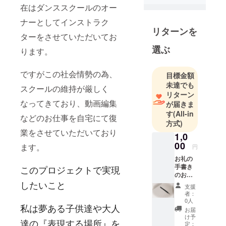
在はダンススクールのオー
ナーとしてインストラク
リターンを
ターをさせていただいてお
選ぶ
ります。
ですがこの社会情勢の為、
目標金額
未達でも
スクールの維持が厳しく
リターン
なってきており、動画編集
が届きま
す
(All-in
などのお仕事を自宅にて復
方式)
業をさせていただいており
1,0
00
ます。
円
お礼の
手書き
このプロジェクトで実現
のお手
紙
したいこと
支援
者：
0人
私は夢ある子供達や大人
お届
け予
達の『表現する場所』を
定：