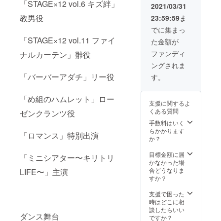
「STAGE×12 vol.6 キズ絆」
2021/03/31
教男役
23:59:59
ま
でに集まっ
「STAGE×12 vol.11 ファイ
た金額が
ファンディ
ナルカーテン」雛役
ングされま
「バーバーアダチ」リー役
す。
「め組のハムレット」ロー
支援に関するよ
くある質問
ゼンクランツ役
手数料はいく
らかかります
「ロマンス」特別出演
か？
目標金額に届
「ミニシアター〜キリトリ
かなかった場
合どうなりま
LIFE〜」主演
すか？
支援で困った
時はどこに相
談したらいい
ダンス舞台
ですか？