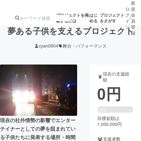
新
ロ
規
グ
会
プロジェクトを掲
はじ
プロジェクト
/
載するには
める
をさがす
イ
員
ン
登
夢ある子供を支えるプロジェクト
録
cyan0904
舞台・パフォーマンス
人気のプロ
注目のリ
注目の新着プロ
募集終了が近いプ
もうすぐ公開
ジェクト
ターン
ジェクト
ロジェクト
されます
現在の支援総
額
アート・写真
音楽
0
円
テクノロジー・ガジェット
ゲーム・サ
0%
目標金額は
映像・映画
書籍・雑誌
現在の社外情勢の影響でエンター
1,000,000円
テイナーとしての夢を阻まれてい
ビジネス・起業
チャレンジ
る子供たちに発表する場所・時間
支援者数