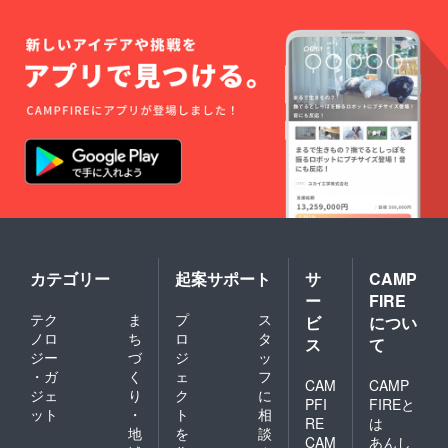
カテゴリー
起案サポート
サ
CAMP
ー
FIRE
テク
ま
プ
ス
ビ
につい
ノロ
ち
ロ
タ
ス
て
ジー
づ
ジ
ッ
・ガ
く
ェ
フ
CAM
CAMP
ジェ
り
ク
に
PFI
FIREと
ット
・
ト
相
RE
は
地
を
談
CAM
あんし