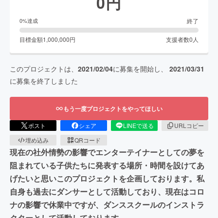
0
円
終了
0
%達成
目標金額
1,000,000
円
支援者数
0
人
このプロジェクトは、
2021/02/04
に募集を開始し、
2021/03/31
に募集を終了しました
もう一度プロジェクトをやってほしい
ポスト
シェア
LINEで送る
URLコピー
埋め込み
QRコード
現在の社外情勢の影響でエンターテイナーとしての夢を
阻まれている子供たちに発表する場所・時間を設けてあ
げたいと思いこのプロジェクトを企画しております。私
自身も過去にダンサーとして活動しており、現在はコロ
ナの影響で休業中ですが、ダンススクールのインストラ
クターとして活動しております。