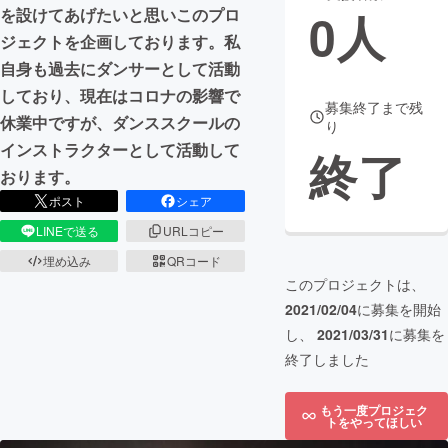
0
人
を設けてあげたいと思いこのプロ
まちづくり・地域活性化
ジェクトを企画しております。私
自身も過去にダンサーとして活動
しており、現在はコロナの影響で
CAMPFIRE for Social Good
CAMPFIRE Creation
募集終了まで残
休業中ですが、ダンススクールの
り
CAMPFIREふるさと納税
machi-ya
コミュニティ
インストラクターとして活動して
終了
おります。
ポスト
シェア
LINEで送る
URLコピー
埋め込み
QRコード
このプロジェクトは、
2021/02/04
に募集を開始
し、
2021/03/31
に募集を
終了しました
もう一度プロジェク
トをやってほしい