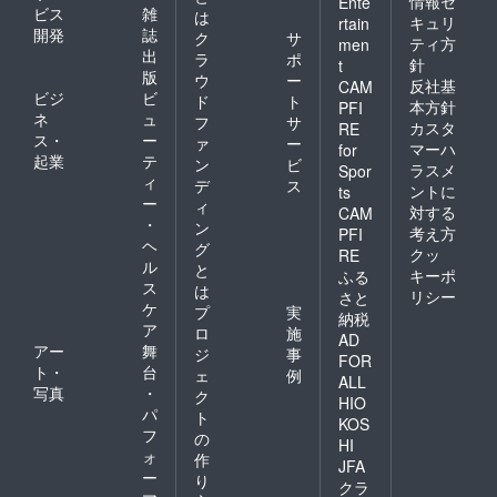
情報セ
Ente
ビス
雑
は
キュリ
rtain
開発
誌
ク
サ
ティ方
men
出
ラ
ポ
針
t
版
ウ
ー
反社基
CAM
ビジ
ビ
ド
ト
本方針
PFI
ネ
ュ
フ
サ
カスタ
RE
ス・
ー
ァ
ー
マーハ
for
起業
テ
ン
ビ
ラスメ
Spor
ィ
デ
ス
ントに
ts
ー
ィ
対する
CAM
・
ン
考え方
PFI
ヘ
グ
クッ
RE
ル
と
キーポ
ふる
ス
は
リシー
さと
ケ
プ
実
納税
ア
ロ
施
AD
アー
舞
ジ
事
FOR
ト・
台
ェ
例
ALL
写真
・
ク
HIO
パ
ト
KOS
フ
の
HI
ォ
作
JFA
ー
り
クラ