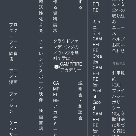
域
作
す
PFI
ん・安
活
る
る
RE
全への
性
資
コ
取り組
化
料
ミュ
み
プロ
音
請
ニ
ニュー
ダク
楽
求
ティ
ス
ト
CAM
ヘルプ
クラウドファ
フー
チ
PFI
お問い
ンディングの
ド・
ャ
RE
合わせ
ノウハウを無
飲食
レ
Crea
料で学ぼう
店
ン
tion
各種規定
CAMPFIRE
ジ
CAM
アカデミー
アニ
ス
利用規
PFI
メ・
ポ
約
RE
漫画
ー
CA
説
細則
for
ツ
MP
明
プライ
Soci
ファ
映
FI
会
バシー
al
ッ
像
RE
・
ポリ
Goo
ショ
・
ア
相
シー
d
ン
映
カ
談
特定商
CAM
画
デ
会
取引法
PFI
ゲー
書
ミ
に基づ
RE
ム・
籍
ー
く表記
for
サー
・
と