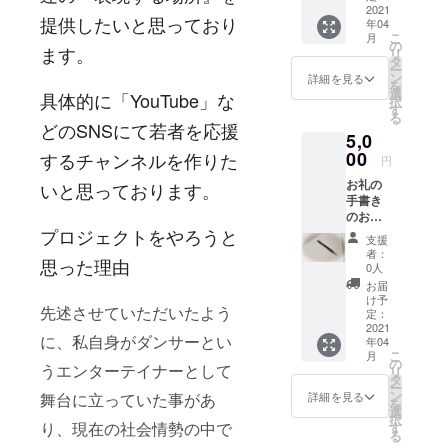
2021
提供したいと思っており
年04
こ
月
の
ます。
リ
タ
ー
ン
詳細を見る
を
選
具体的に「YouTube」な
択
す
る
どのSNSにて若者を応援
5,0
00
するチャンネルを作りた
円
お礼の
いと思っております。
手書き
のお手
紙 私が
プロジェクトをやろうと
支援
ご紹介
者：
思った理由
させて
0人
いただ
お届
いた方
け予
先述させていただいたよう
からの
定：
お礼の
2021
に、私自身がダンサーとい
年04
文を添
こ
月
付させ
の
うエンターテイナーとして
リ
ていた
タ
ー
だきま
ン
詳細を見る
舞台に立っていた事があ
を
す。
選
択
り、現在の社会情勢の中で
す
る