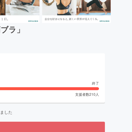
柄ブラ」
終了
支援者数
210
人
ました