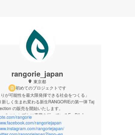
rangorie_japan
東京都
初めてのプロジェクトです
とりが可能性を最大限発揮できる社会をつくる」
り新しく生まれ変わる新生RANGORIEの第一弾 Taj
ollection の販売を開始いたします。
をコンセプトに事業を行っているForDiL Inc, に
note.com/rangorie
RIEの想いが引き継がれ、一作目の商品の発表そして
/www.facebook.com/rangoriejapan
届けすべくクラウドファンディングに挑戦します！
/www.instagram.com/rangoriejapan/
twitter.com/rangoriejapan?lang=en