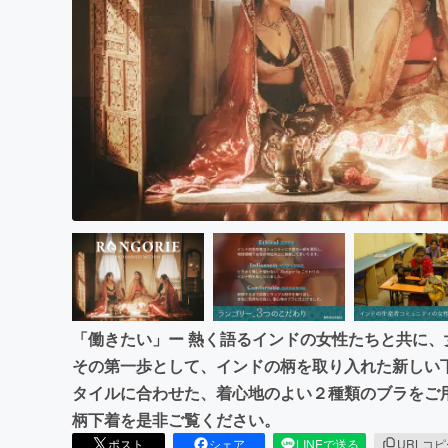
まちづくり・地域活性化
「働きたい」ー 熱く語るインドの女性たちと共に
その第一歩として、インドの柄を取り入れた新しい
タイルに合わせた、着心地のよい２種類のブラをご
柄下着を是非ご覧ください。
ポスト
シェア
LINEで送る
URLコ