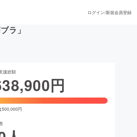
ログイン
/
新規会員登録
柄ブラ」
うすぐ公開されます
支援総額
プロダクト
638,900
円
ファッション
スポーツ
00,000円
数
ア
ソーシャルグッド
0
人