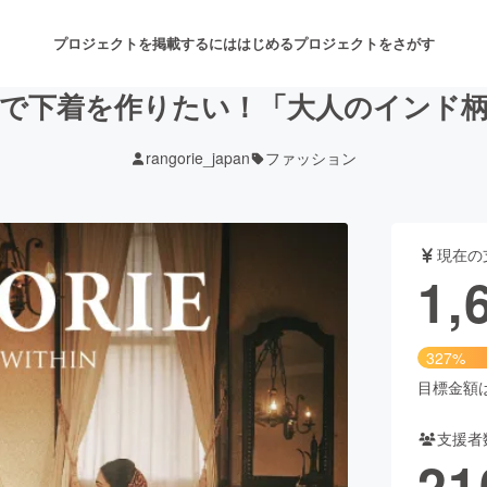
プロジェクトを掲載するには
はじめる
プロジェクトをさがす
で下着を作りたい！「大人のインド
rangorie_japan
ファッション
注目のリターン
注目の新着プロジェクト
募集終了が近いプロジェクト
も
現在の
音楽
舞台・パフォーマンス
1,
ゲーム・サービス開発
フード・飲食店
327%
書籍・雑誌出版
アニメ・漫画
目標金額は5
支援者
チャレンジ
ビューティー・ヘルスケ
21