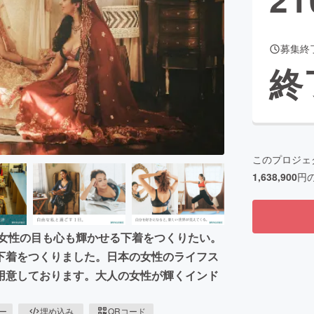
募集終
CAMPFIRE for Social Good
CAMPFIRE Creation
終
CAMPFIREふるさと納税
machi-ya
コミュニティ
このプロジェ
1,638,900
円
、女性の目も心も輝かせる下着をつくりたい。
下着をつくりました。日本の女性のライフス
用意しております。大人の女性が輝くインド
ピー
埋め込み
QRコード