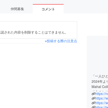
仲間募集
コメント
承認された内容を削除することはできません。
※投稿する際の注意点
「一人ひ
2024年よ
Mahal C
「心のため」
https://
RANGO
https:/
皆様にお
https:/
https://