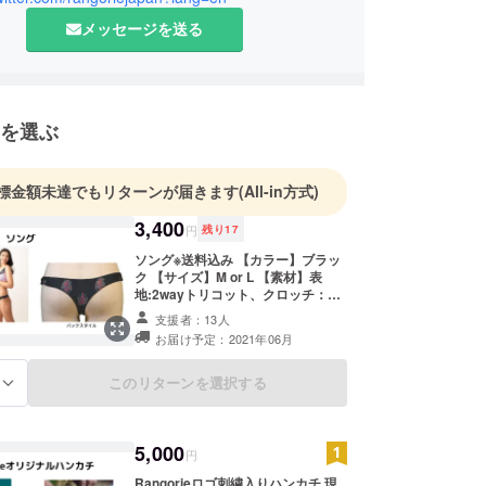
メッセージを送る
を選ぶ
標金額未達でもリターンが届きます
(All-in方式)
3,400
円
残り
17
ソング※送料込み 【カラー】ブラッ
ク 【サイズ】M or L 【素材】表
地:2wayトリコット、クロッチ：綿
ニット 【生産国】日本
支援者：13人
お届け予定：2021年06月
このリターンを選択する
る
5,000
円
Rangorieロゴ刺繍入りハンカチ 現