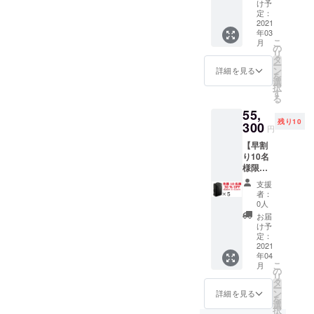
バッグ
す。
を即体
け予
の急速
×3個 】
バッグ
定：
験いた
充電に
10名様
2021
の収納
だけま
対応し
年03
限定で
スペー
す。こ
ていま
こ
月
掲載の
スに
の
のモバ
す。
リ
「３
フィッ
タ
イル
ー
WAY
トする
ン
バッテ
詳細を見る
を
シート
最適な
選
リーは
択
バッ
サイズ
す
薄型フ
る
グ」3個
です。
ラット
55,
セット
シート
サイズ
残り10
を25％
300
バッグ
ながら
円
引き。
購入と
容量
【早割
同時に
10000
り10名
搭載す
ｍAhの
様限定
るUSB
大容
30％OF
端子の
量。そ
支援
F ３
便利さ
してPD
者：
WAY
を即体
0人
と
シート
験いた
QC3.0
お届
バッグ
だけま
け予
の急速
×5個 】
定：
す。こ
充電に
10名様
2021
のモバ
対応し
年04
限定で
イル
ていま
こ
月
掲載の
の
バッテ
す。
リ
「３
タ
リーは
ー
WAY
ン
薄型フ
詳細を見る
を
シート
選
ラット
択
バッ