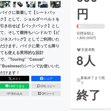
円
まちづくり・地域活性化
バイクに装着して【シートバッ
ク】として、ショルダーベルトを
CAMPFIRE for Social Good
CAMPFIRE Creation
引き出せば【バックパック】とし
5%
CAMPFIREふるさと納税
machi-ya
コミュニティ
て、そして横持ちハンドルで【ビ
目標金額は
1,800,000円
ジネスバッグ】としてご利用いた
だけます。バイクに乗っても降り
支援者数
ても使える実用的な設計
8
人
で、"Touring" ”Casual”
”Businessのシーンでお使いいた
だけます！
募集終了まで残
ポスト
シェア
り
LINEで送る
URLコピー
終了
埋め込み
QRコード