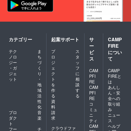
カテゴリー
起案サポート
サ
CAMP
ー
FIRE
テク
ま
プ
ス
ビ
につい
ノロ
ち
ロ
タ
ス
て
ジー
づ
ジ
ッ
・ガ
く
ェ
フ
CAM
CAMP
ジェ
り
ク
に
PFI
FIREと
ット
・
ト
相
RE
は
地
を
談
CAM
あんし
域
作
す
PFI
ん・安
活
る
る
RE
全への
性
資
コ
取り組
化
料
ミュ
み
プロ
音
請
ニ
ニュー
ダク
楽
求
ティ
ス
ト
CAM
ヘルプ
クラウドファ
フー
チ