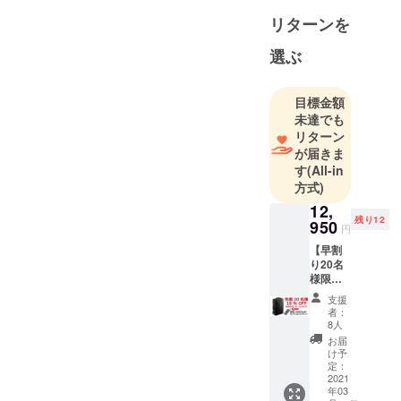
3733-
リターンを
1375（代
表）
選ぶ
FAX 048-
487-8480
目標金額
代表者：代
未達でも
表取締役社
リターン
長 佐藤
が届きま
真紀
す
(All-in
方式)
12,
残り12
950
円
【早割
り20名
様限定
18％OF
支援
F + E-
者：
Elutモ
8人
バイル
お届
バッテ
け予
リー 】
定：
20名様
2021
年03
限定で