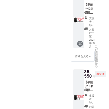
き。さ
シート
【早割
らに当
バッグ
り40名
社の[ E-
購入と
様限定
Elut ] モ
同時に
8％OFF
バイル
搭載す
支援
+ E-Elut
バッテ
るUSB
者：
モバイ
リーを1
端子の
0人
ルバッ
個プレ
便利さ
お届
テリー
ゼント
を即体
け予
】 40名
しま
定：
験いた
様限定
2021
す。
だけま
年03
で掲載
バッグ
す。こ
こ
月
の「３
の収納
の
のモバ
リ
WAY
スペー
タ
イル
ー
シート
スに
ン
バッテ
詳細を見る
を
バッ
フィッ
選
リーは
択
グ」１
トする
す
薄型フ
る
個を8％
最適な
ラット
35,
引き。
サイズ
サイズ
残り10
さらに
550
です。
ながら
円
当社の[
シート
容量
【早割
E-Elut ]
バッグ
10000
り10名
モバイ
購入と
ｍAhの
様限定
ルバッ
同時に
大容
25％OF
テリー
搭載す
量。そ
支援
F ３
を1個プ
るUSB
してPD
者：
WAY
レゼン
端子の
0人
と
シート
トしま
便利さ
QC3.0
お届