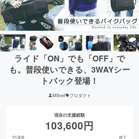
ライド「ON」でも「OFF」で
も。普段使いできる、3WAYシー
トバック登場！
MSnet
プロダクト
現在の支援総額
103,600
円
終了
5
%達成