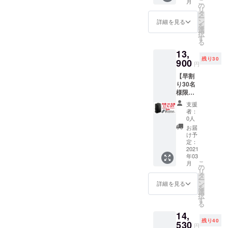
こ
月
掲載の
の
リ
「３
タ
ー
WAY
ン
詳細を見る
を
シート
選
択
バッ
す
る
グ」１
13,
個を
残り30
18％引
900
円
き。さ
【早割
らに当
り30名
社の[ E-
様限定
Elut ] モ
12％OF
バイル
支援
F + E-
バッテ
者：
Elutモ
リーを1
0人
バイル
個プレ
お届
バッテ
ゼント
け予
リー 】
しま
定：
30名様
2021
す。
年03
限定で
バッグ
こ
月
掲載の
の収納
の
リ
「３
スペー
タ
ー
WAY
スに
ン
詳細を見る
を
シート
フィッ
選
択
バッ
トする
す
る
グ」１
最適な
14,
個を
サイズ
残り40
12％引
530
です。
円