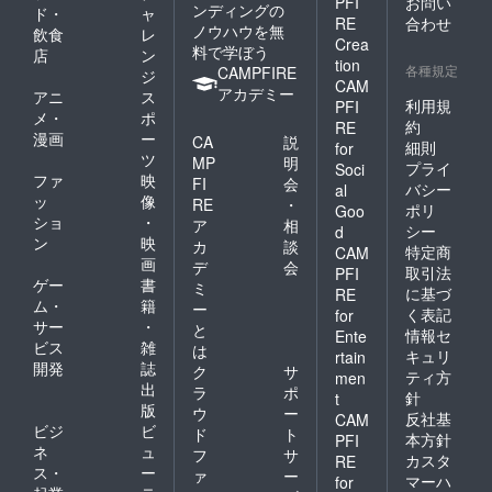
PFI
お問い
ンディングの
ド・
ャ
RE
合わせ
ノウハウを無
飲食
レ
Crea
料で学ぼう
店
ン
tion
各種規定
CAMPFIRE
ジ
CAM
アカデミー
アニ
ス
利用規
PFI
メ・
ポ
約
RE
漫画
ー
CA
説
細則
for
ツ
MP
明
プライ
Soci
ファ
映
FI
会
バシー
al
ッ
像
RE
・
ポリ
Goo
ショ
・
ア
相
シー
d
ン
映
カ
談
特定商
CAM
画
デ
会
取引法
PFI
ゲー
書
ミ
に基づ
RE
ム・
籍
ー
く表記
for
サー
・
と
情報セ
Ente
ビス
雑
は
キュリ
rtain
開発
誌
ク
サ
ティ方
men
出
ラ
ポ
針
t
版
ウ
ー
反社基
CAM
ビジ
ビ
ド
ト
本方針
PFI
ネ
ュ
フ
サ
カスタ
RE
ス・
ー
ァ
ー
マーハ
for