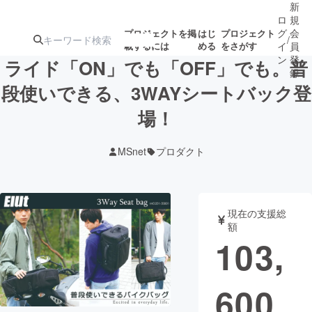
新
ロ
規
グ
会
プロジェクトを掲
はじ
プロジェクト
/
載するには
める
をさがす
イ
員
ン
登
ライド「ON」でも「OFF」でも。普
録
段使いできる、3WAYシートバック登
場！
人気のプロ
注目のリ
注目の新着プロ
募集終了が近いプ
もうすぐ公開
ジェクト
ターン
ジェクト
ロジェクト
されます
MSnet
プロダクト
アート・写真
音楽
現在の支援総
テクノロジー・ガジェット
ゲーム・サ
額
103,
映像・映画
書籍・雑誌
600
ビジネス・起業
チャレンジ