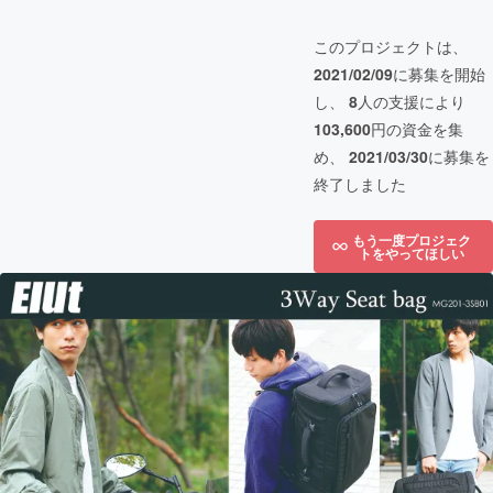
このプロジェクトは、
2021/02/09
に募集を開始
し、
8
人の支援により
103,600
円の資金を集
め、
2021/03/30
に募集を
終了しました
もう一度プロジェク
トをやってほしい