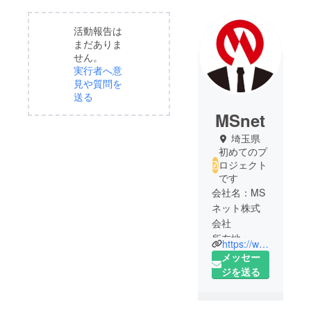
活動報告は
まだありま
せん。
実行者へ意
見や質問を
送る
MSnet
埼玉県
初めてのプ
ロジェクト
です
会社名：MS
ネット株式
会社
所在地：〒
https://www.msnet.asia/
351-0012 埼
メッセー
玉県朝霞市
ジを送る
栄町4-1-16
TEL 050-