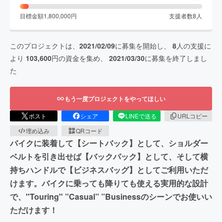
目標金額
1,800,000
円
支援者数
8
人
このプロジェクトは、
2021/02/09
に募集を開始し、
8
人の支援に
より
103,600
円の資金を集め、
2021/03/30
に募集を終了しまし
た
もう一度プロジェクトをやってほしい
ポスト
シェア
LINEで送る
URLコピー
埋め込み
QRコード
バイクに装着して【シートバック】として、ショルダー
ベルトを引き出せば【バックパック】として、そして横
持ちハンドルで【ビジネスバッグ】としてご利用いただ
けます。バイクに乗っても降りても使える実用的な設計
で、"Touring" ”Casual” ”Businessのシーンでお使いい
ただけます！