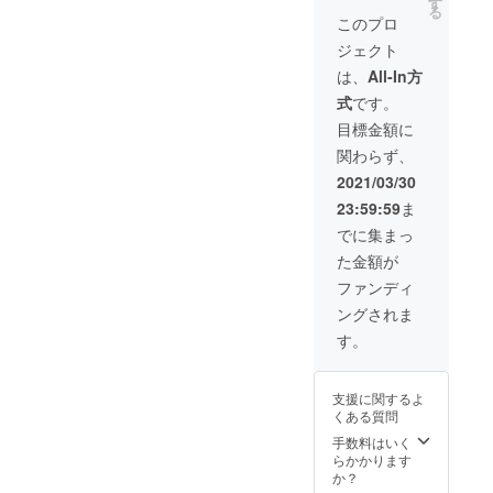
す
サイズ
る
グ」5個
ながら
このプロ
セット
容量
ジェクト
を30％
10000
引き。
ｍAhの
は、
All-In方
大容
式
です。
量。そ
してPD
目標金額に
と
関わらず、
QC3.0
の急速
2021/03/30
充電に
23:59:59
ま
対応し
ていま
でに集まっ
す。
た金額が
ファンディ
ングされま
す。
支援に関するよ
くある質問
手数料はいく
らかかります
か？