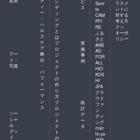
起業
テ
ン
ビ
ラスメ
Spor
ィ
デ
ス
ントに
ts
ー
ィ
対する
CAM
・
ン
考え方
PFI
ヘ
グ
クッ
RE
ル
と
キーポ
ふる
ス
は
リシー
さと
ケ
プ
実
納税
ア
ロ
施
AD
アー
舞
ジ
事
FOR
ト・
台
ェ
例
ALL
写真
・
ク
HIO
パ
ト
KOS
フ
の
HI
ォ
作
JFA
ー
り
クラ
マ
方
ウド
ン
プ
統
ファ
ス
ロ
計
ン
ソー
ジ
デ
ディ
シャ
ェ
ー
ング
ル
ク
タ
mac
グッ
ト
hi-ya
ド
の
補助