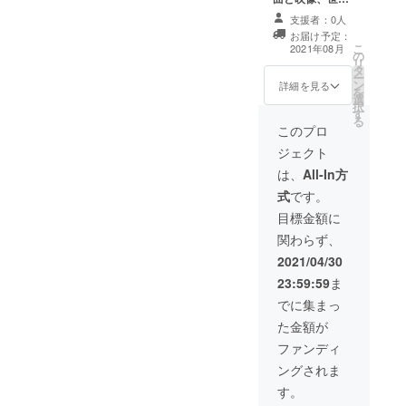
制作のための10
打ち合わせの進
に一つだけのメ
～20枚程度の写
捗によりお届け
支援者：0人
ロディー。 例え
真などを電子
時期が変わりま
お届け予定：
ばバンド編成で
データでご準備
す。 記念日や結
こ
2021年08月
の
の伴奏、生ギ
ください) 2021
婚式などでご利
リ
タ
ター弾き語り伴
年5月から制作開
用の予定がある
ー
ン
奏やオーケスト
詳細を見る
始します。歌詞
場合はご相談く
を
選
ラ伴奏にオリジ
作成のために何
ださい。
択
す
ナル歌詞を合わ
度かメールで確
る
せます。プロ歌
このプロ
認をいたしま
手による歌入れ
す。 お打ち合わ
ジェクト
をしオリジナル
せの進捗により
映像と合わせま
は、
All-In方
お届け時期が変
す。電子データ
わります。 記念
式
です。
(歌入りとカラオ
日や結婚式など
ケ )でのご提供
目標金額に
でご利用の予定
。 (歌詞制作のた
がある場合はご
関わらず、
めの歌詞、手
相談ください。
紙、メモなど
2021/04/30
と 映像制作の
23:59:59
ま
ための10～20枚
程度の写真など
でに集まっ
を電子データで
た金額が
ご準備ください)
2021年5月から
ファンディ
制作開始しま
ングされま
す。歌詞作成の
ために何度か
す。
メールで確認を