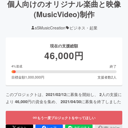
個人向けのオリジナル楽曲と映像
(MusicVideo)制作
sSMusicCreation
ビジネス・起業
現在の支援総額
46,000
円
終了
4
%達成
目標金額
1,000,000
円
支援者数
2
人
このプロジェクトは、
2021/02/12
に募集を開始し、
2
人の支援に
より
46,000
円の資金を集め、
2021/04/30
に募集を終了しました
もう一度プロジェクトをやってほしい
ポスト
シェア
LINEで送る
URLコピー