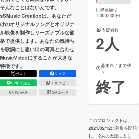
4%
そんなことはないんです。
目標金額は
まちづくり・地域活性化
1,000,000円
sSMusic Creationは、あなただ
けのオリジナルソングとオリジナ
支援者数
CAMPFIRE for Social Good
CAMPFIRE Creation
ル映像を制作しリーズナブルな価
2
人
CAMPFIREふるさと納税
machi-ya
コミュニティ
格で提供します。あなたの気持ち
を歌詞にし思い出の写真と合わせ
MusicVideoにすることが大きな
募集終了まで残
特徴です。
り
ポスト
シェア
終了
LINEで送る
URLコピー
埋め込み
QRコード
このプロジェクトは、
2021/02/12
に募集を開始
し、
2
人の支援により