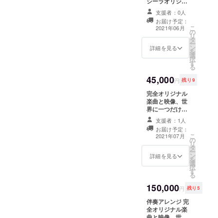
シーラオリジナ
ルの3つのメロ
支援者：0人
ディーの中から1
お届け予定：
曲お選びくださ
こ
2021年06月
の
い。そのメロ
リ
タ
ディーにオリジ
ー
ン
ナル歌詞を合わ
詳細を見る
を
選
せた仮歌入りと
択
す
ピアノ伴奏を制
る
作しオリジナル
45,000
映像と合わせま
円
残り9
す。電子データ
完全オリジナル
(仮歌入りとカラ
楽曲と映像、世
オケ)でのご提
界に一つだけの
供。 (歌詞制作の
メロディーにオ
ための歌詞、手
支援者：1人
リジナル歌詞を
紙、メモなど
お届け予定：
合わせた仮歌入
と 映像制作の
こ
2021年07月
の
りとピアノ伴奏
ための10～20枚
リ
タ
を制作しオリジ
程度の写真など
ー
ン
ナル映像と合わ
詳細を見る
を電子データで
を
選
せます。電子
ご準備ください)
択
す
データ(仮歌入り
2021年5月から
る
とカラオケ)での
制作開始しま
150,000
ご提供 。 (歌詞
す。歌詞作成の
円
残り5
制作のための歌
ために何度か
伴奏アレンジ 完
詞、手紙、メモ
メールで確認を
全オリジナル楽
など と 映像
いたします。 お
曲と映像、世界