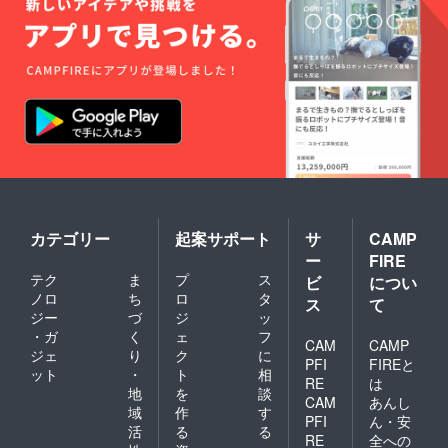
カテゴリー
起案サポート
サ
CAMP
ー
FIRE
テク
ま
プ
ス
ビ
につい
ノロ
ち
ロ
タ
ス
て
ジー
づ
ジ
ッ
・ガ
く
ェ
フ
CAM
CAMP
ジェ
り
ク
に
PFI
FIREと
ット
・
ト
相
RE
は
地
を
談
CAM
あんし
域
作
す
PFI
ん・安
活
る
る
RE
全への