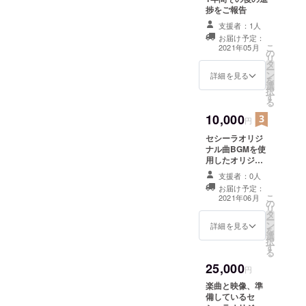
修正もいたします。楽しみ
捗をご報告
にお待ちください！！
支援者：1人
お届け予定：
こ
2021年05月
の
リ
タ
ー
ン
詳細を見る
を
選
択
す
る
10,000
円
セシーラオリジ
ナル曲BGMを使
用したオリジナ
ル映像。 (10～
支援者：0人
20枚程度の写真
お届け予定：
などを電子デー
こ
2021年06月
の
タで ご準備くだ
リ
タ
さい) 2021年5月
ー
ン
から制作開始し
詳細を見る
を
選
ます。写真デー
択
す
タのご提供時期
る
などによりお届
25,000
け時期は変わり
円
ます。
楽曲と映像、準
備しているセ