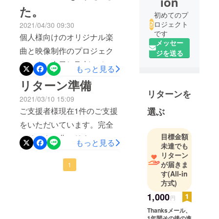
ion
し上げます。さて、私ども
た。
のプロジェクトですが、
初めてのプ
ロジェクト
2021/04/30 09:30
サービス開始に向け着々と
です
個人様向けのオリジナル楽
準備が進んでいます。HPな
メッセー
曲と映像制作のプロジェク
ジを送る
ども大分整い、一般の方か
トです。本日(4月末)でクラ
もっと見る
らの語彙依頼にも対応がで
ウドファンディング最終日
リターン準備
きる状況です。本クラウド
となります。先ずは、既に
リターンを
ファンディングは終了しま
2021/03/10 15:09
ご支援いただきました方々
したが、サービスにご興味
ご支援者様現在1件のご支援
選ぶ
に厚く御礼申し上げます。
ありましたら是非コンタク
をいただいています。完全
リーターンを楽しみにお待
トをお願いいたします。
目標金額
オリジナル曲のリターンと
もっと見る
ちください。まだ後1日あり
未達でも
sSMusicCreationHP :
なります。すでに作曲に着
リターン
ます。ご支援ご検討中の方
https://www.ssmusic.website
が届きま
手し、ほぼ完成となってい
1
いらっしゃいましたら是非
す
(All-in
Mail :
ます。クラウドファンディ
方式)
お願いいたします。あなた
anniversary.song@ssmusic.
ング期間終了後に一度聞い
1,000
円
の心に残る素敵な歌をお届
website
ていただきご要望があれば
Thanksメール、
けします。
1年間その後の進