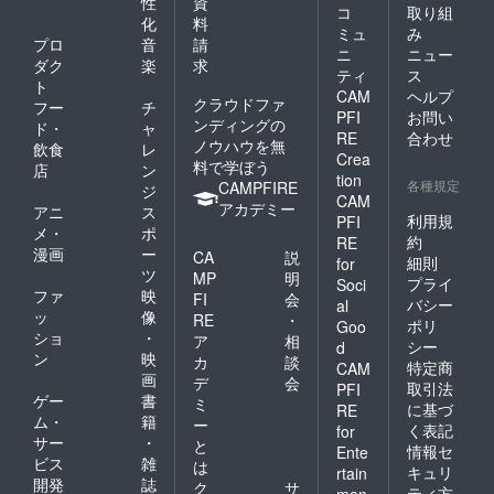
性
資
コ
取り組
化
料
ミュ
み
プロ
音
請
ニ
ニュー
ダク
楽
求
ティ
ス
ト
CAM
ヘルプ
クラウドファ
フー
チ
PFI
お問い
ンディングの
ド・
ャ
RE
合わせ
ノウハウを無
飲食
レ
Crea
料で学ぼう
店
ン
tion
各種規定
CAMPFIRE
ジ
CAM
アカデミー
アニ
ス
利用規
PFI
メ・
ポ
約
RE
漫画
ー
CA
説
細則
for
ツ
MP
明
プライ
Soci
ファ
映
FI
会
バシー
al
ッ
像
RE
・
ポリ
Goo
ショ
・
ア
相
シー
d
ン
映
カ
談
特定商
CAM
画
デ
会
取引法
PFI
ゲー
書
ミ
に基づ
RE
ム・
籍
ー
く表記
for
サー
・
と
情報セ
Ente
ビス
雑
は
キュリ
rtain
開発
誌
ク
サ
ティ方