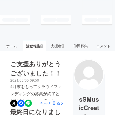
ホーム
支援者
仲間募集
コメント
活動報告
2
3
ご支援ありがとう
ございました！！
2021/05/05 09:50
4月末をもってクラウドファ
ンディングの募集が終了と
sSMus
なりました。ご支援いただ
もっと見る
icCreat
きました方々に厚く御礼申
最終日になりまし