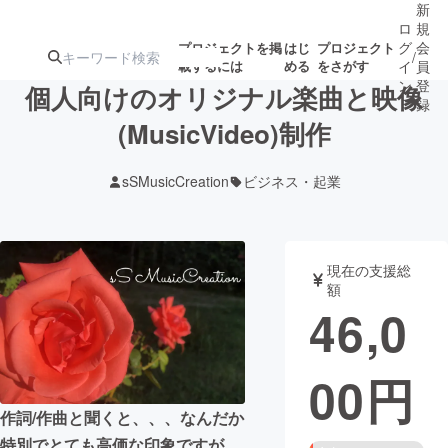
新
ロ
規
グ
会
プロジェクトを掲
はじ
プロジェクト
/
載するには
める
をさがす
イ
員
ン
登
個人向けのオリジナル楽曲と映像
録
(MusicVideo)制作
人気のプロ
注目のリ
注目の新着プロ
募集終了が近いプ
もうすぐ公開
sSMusicCreation
ビジネス・起業
ジェクト
ターン
ジェクト
ロジェクト
されます
アート・写真
音楽
現在の支援総
額
46,0
テクノロジー・ガジェット
ゲーム・サ
00
円
映像・映画
書籍・雑誌
作詞/作曲と聞くと、、、なんだか
ビジネス・起業
チャレンジ
特別でとても高価な印象ですが、