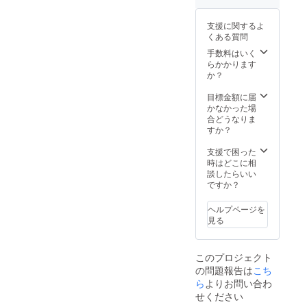
いたします。 お
打ち合わせの進
支援に関するよ
捗によりお届け
くある質問
時期が変わりま
手数料はいく
す。 記念日や結
らかかります
婚式などでご利
か？
用の予定がある
場合はご相談く
目標金額に届
ださい。
かなかった場
合どうなりま
すか？
支援で困った
時はどこに相
談したらいい
ですか？
ヘルプページを
見る
このプロジェクト
の問題報告は
こち
ら
よりお問い合わ
せください