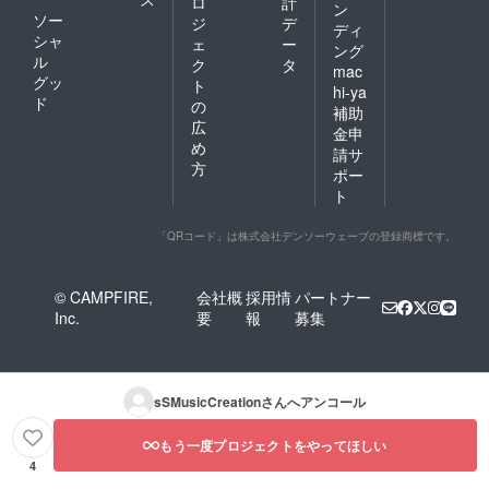
ロ
計
ン
ソー
ジ
デ
ディ
シャ
ェ
ー
ング
ル
ク
タ
mac
グッ
ト
hi-ya
ド
の
補助
広
金申
め
請サ
方
ポー
ト
「QRコード」は株式会社デンソーウェーブの登録商標です。
© CAMPFIRE,
会社概
採用情
パートナー
Inc.
要
報
募集
sSMusicCreation
さんへアンコール
もう一度プロジェクトをやってほしい
4