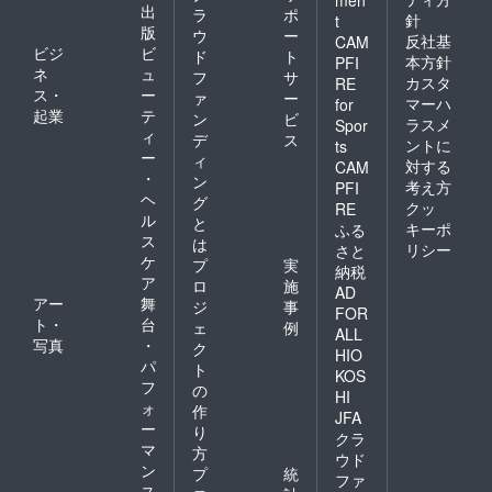
men
出
ラ
ポ
針
t
版
ウ
ー
反社基
CAM
ビジ
ビ
ド
ト
本方針
PFI
ネ
ュ
フ
サ
カスタ
RE
ス・
ー
ァ
ー
マーハ
for
起業
テ
ン
ビ
ラスメ
Spor
ィ
デ
ス
ントに
ts
ー
ィ
対する
CAM
・
ン
考え方
PFI
ヘ
グ
クッ
RE
ル
と
キーポ
ふる
ス
は
リシー
さと
ケ
プ
実
納税
ア
ロ
施
AD
アー
舞
ジ
事
FOR
ト・
台
ェ
例
ALL
写真
・
ク
HIO
パ
ト
KOS
フ
の
HI
ォ
作
JFA
ー
り
クラ
マ
方
ウド
ン
プ
統
ファ
ス