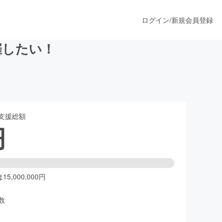
ログイン
/
新規会員登録
催したい！
うすぐ公開されます
支援総額
プロダクト
円
ファッション
スポーツ
5,000,000円
数
ア
ソーシャルグッド
人