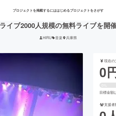
プロジェクトを掲載するには
はじめる
プロジェクトをさがす
ライブ2000人規模の無料ライブを開
HIRU
音楽
兵庫県
注目のリターン
注目の新着プロジェクト
募集終了が近いプロジェクト
も
現在の
音楽
舞台・パフォーマンス
0
ゲーム・サービス開発
フード・飲食店
0%
書籍・雑誌出版
アニメ・漫画
目標金額は1
支援者
チャレンジ
ビューティー・ヘルスケ
0