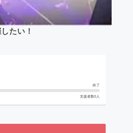
催したい！
終了
支援者数
0
人