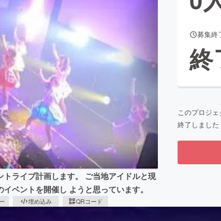
募集終
CAMPFIRE for Social Good
CAMPFIRE Creation
終
CAMPFIREふるさと納税
machi-ya
コミュニティ
このプロジェ
終了しました
ントライブ計画します。 ご当地アイドルと現
のイベントを開催し ようと思っています。
ピー
埋め込み
QRコード