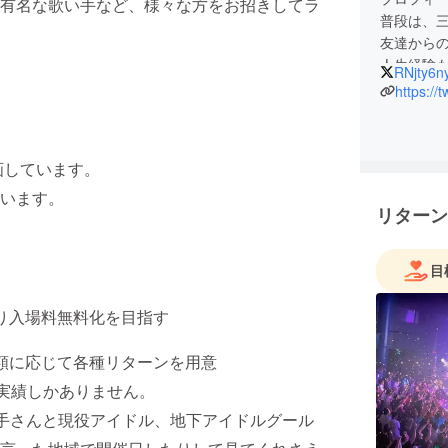
有名な歌い手など、様々な方をお招きしてラ
普段は、
友達から
人生経験
RNjty6
すること
https:/
絆と友情
一人一人
一期一会
画しています。
います。
吉本真梨
リターン
目
募り入場料無料化を目指す
額に応じて各種リターンを用意
会実績しかありません。
歌い手さんと現役アイドル、地下アイドルグール