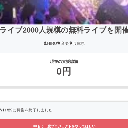
ライブ2000人規模の無料ライブを開
HIRU
音楽
兵庫県
現在の支援総額
0
円
7/11/29
に募集を終了しました
もう一度プロジェクトをやってほしい