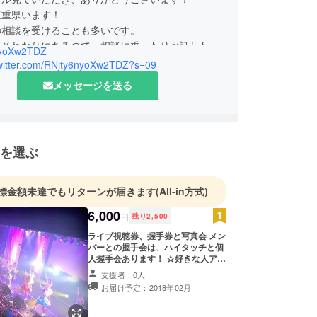
三重県います！
の相談を受けることも多いです。
もそれなりにあるので、相談に乗ったりお話したり
nyoXw2TDZ
もできると思います。
/twitter.com/RNjty6nyoXw2TDZ?s=09
って素晴らしいよね✨
メッセージを送る
の人間関係を大切にしたい！
が好きな言葉です
ちゃんと一緒活動中です。
を選ぶ
標金額未達でもリターンが届きます
(All-in方式)
6,000
円
残り
2,500
ライブ視聴券、握手券と写真会 メン
バーとの握手会は、ハイタッチと個
人握手会あります！ ☆好きな人アイ
ドルメンバー個人撮影して記念生写
支援者：0人
真付き(握手会、写真会) ライブ終了
お届け予定：2018年02月
後に、記念品、アンケート券渡しま
す。