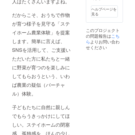
人はたくさんいますよね。
せてい
の店舗
て ・店
ただき
ただき
内での
舗の準
ます。
ヘルプページを
ます。
撮影と
備が整
・ご予
見る
だからこそ、おうちで作物
「農業
なりま
いしだ
約方
体験」
すの
い、一
法：お
が育つ様子を見守る「ステ
ペアー
で、ご
般の方
礼状送
このプロジェクト
ご招待
来場い
イホーム農業体験」を提案
より少
付の際
の問題報告は
こち
券につ
ただけ
し早め
に、ご
します。簡単に言えば、
いて
る日と
ら
よりお問い合わ
にご案
予約を
・今
お時間
内させ
承る
せください
SNSを活用して、ご支援い
後、開
のご予
ていた
メール
催され
約を承
だきま
アドレ
ただいた方に私たちと一緒
る農業
りま
す。週
ス、電
体験へ
す。 ・
に2日間
話番号
に野菜が育つのを楽しみに
の参加
所要時
の営業
等の受
チケッ
間は約1
を考え
してもらおうという、いわ
付窓口
トで
時間ほ
ていま
を記載
ば農業の疑似（バーチャ
す。
どで
すの
の上同
様々な
す。
で、ご
封させ
ル）体験。
体験イ
「農業
予約に
ていた
ベント
体験」
て承り
だきま
を行っ
ペアー
ます。
す。 ・
子どもたちに自然に親しん
ていき
ご招待
・有効
注意：
ますの
券につ
期限は
写真は
でもらうきっかけにしてほ
で、ご
いて
お届け
イメー
興味の
・今
日より2
しい。ステイホームの閉塞
ジで
ある体
後、開
年間と
す。 ・
験で日
催され
感、孤独感を、ほんの少し
させて
ご来場