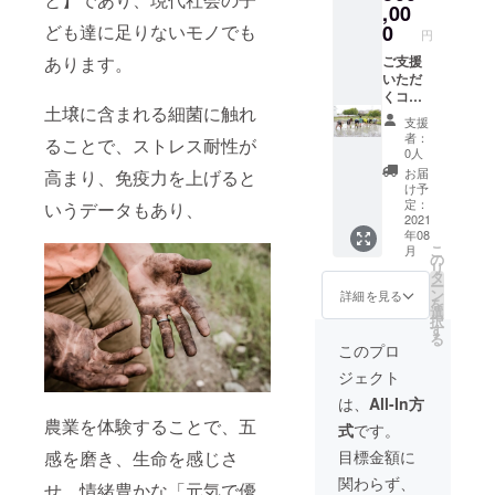
ぼで収
す。 ★
,00
予約く
ただき
での交
穫でき
畑で取
ださ
ども達に足りないモノでも
0
ます。
通費は
円
た「新
れた野
い。１
コロナ
ご負担
あります。
米」を
菜を
ご支援
回の体
禍につ
くださ
少しば
たっぷ
いただ
験には
き有効
い。
かりで
り使っ
くコー
人数制
期限を
土壌に含まれる細菌に触れ
すがお
た「季
スで
限があ
長めに
支援
届けい
節のラ
す。 感
ります
設定し
者：
ることで、ストレス耐性が
たしま
ン
謝を込
ので、
ており
0人
す。 新
チ」、
めて、
ご希望
ますの
お届
高まり、免疫力を上げると
米30Kg
★田植
「お礼
の回に
で、感
け予
を予定
え、収
のお葉
参加で
定：
いうデータもあり、
染状況
してい
穫、稲
書」
2021
きない
等、各
年08
ます
刈りな
と、 ★
場合も
自ご判
こ
月
が、や
どの
ご支援
ござい
の
断の上
リ
むを得
「農業
いただ
ます。
タ
ご予約
ー
ず、天
体
いた方
・有効
ン
くださ
詳細を見る
を
候不
験」、
の「お
期限：
選
い。 ・
択
良、不
ラン
写真を
お届け
す
イベン
る
作等で
チ、体
撮影」
日より2
ト開催
このプロ
お届け
験、共
致しま
年間と
日は随
ジェクト
できな
にペア
す。 ★
させて
時SNS
い場合
―ご招
畑で取
いただ
等に掲
は、
All-In方
もござ
待券を
れた野
きま
載させ
農業を体験することで、五
式
です。
いま
お送り
菜を
す。コ
て頂き
す。 ・
いたし
たっぷ
ロナ禍
ます。
目標金額に
感を磨き、生命を感じさ
お礼の
ます。
り使っ
につ
「お写
関わらず、
お葉書
「お写
た「季
き、有
せ、情緒豊かな「元気で優
真を撮