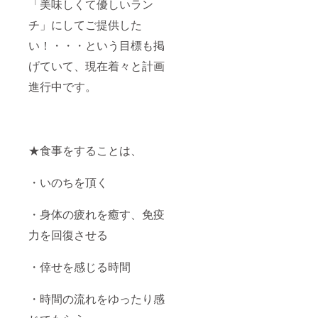
「美味しくて優しいラン
お届け
お届け
日より2
日より2
チ」にしてご提供した
年間と
年間と
させて
させて
い！・・・という目標も掲
いただ
いただ
きま
きま
げていて、現在着々と計画
す。コ
す。 コ
進行中です。
ロナ禍
ロナ禍
につ
につ
き、有
き、有
効期限
効期限
を長め
を長め
にして
にして
★食事をすることは、
ありま
ありま
すの
すの
で、感
で、感
・いのちを頂く
染状況
染状況
等、各
等、各
自ご判
自ご判
・身体の疲れを癒す、免疫
断の
断の
上、ご
上、ご
力を回復させる
予約く
予約く
ださ
ださ
・倖せを感じる時間
い。 ・
い。 ・
ご予約
ご予約
方法：
方法：
・時間の流れをゆったり感
お礼状
お礼状
送付の
送付の