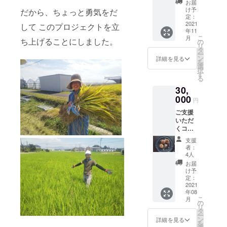
の成長
ず、天
真はイ
お届
体験】
をご報
候不
け予
メージ
だから、ちょっと勇気をだ
感謝を
告しま
定：
良、不
です。
込め
2021
す。ご
して このプロジェクトを立
作等で
年11
て、
報告の
お届け
こ
月
「お礼
ち上げることにしました。
頻度は
の
できな
リ
のお葉
お米の
タ
い場合
ー
書」
成長に
ン
や、無
詳細を見る
を
と、 お
応じて
選
農薬栽
択
米の成
変わり
す
培のた
る
長を見
ます。
め、虫
30,
守って
見守り
くい
いただ
000
の田ん
や、虫
円
きま
ぼで収
さんが
ご支援
す。 専
穫でき
いる場
いただ
用のサ
た「新
合もご
くコー
イトで
米」を
ざいま
スで
田んぼ
少しば
す。 ＊
支援
す。 感
の様子
かりで
ご希望
者：
謝を込
とお米
すがお
4人
により
めて、
の成長
届けい
収穫へ
お届
「お礼
をご報
たしま
け予
の変更
のお葉
告しま
定：
す。 新
も可能
書」
2021
す。ご
米5Kg
です。
年08
と、 ★
報告の
を予定
状況に
こ
月
畑で取
頻度は
の
してい
より日
リ
れた野
お米の
タ
ます
程等ご
ー
菜を
成長に
ン
が、や
詳細を見る
希望に
を
たっぷ
応じて