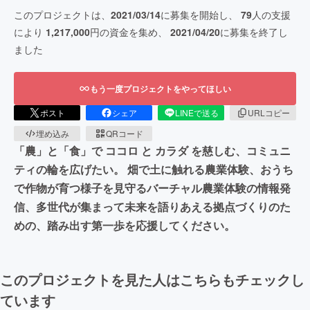
このプロジェクトは、
2021/03/14
に募集を開始し、
79
人の支援
により
1,217,000
円の資金を集め、
2021/04/20
に募集を終了し
ました
もう一度プロジェクトをやってほしい
ポスト
シェア
LINEで送る
URLコピー
埋め込み
QRコード
「農」と「食」で ココロ と カラダ を慈しむ、コミュニ
ティの輪を広げたい。 畑で土に触れる農業体験、おうち
で作物が育つ様子を見守るバーチャル農業体験の情報発
信、多世代が集まって未来を語りあえる拠点づくりのた
めの、踏み出す第一歩を応援してください。
このプロジェクトを見た人はこちらもチェックし
ています