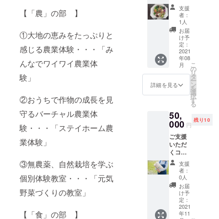
イメー
絡をい
スで
た方の
えてい
いま
ジで
支援
たしま
【「農」の部 】
す。 感
「お写
ますの
す。 ・
者：
す。閉
す。 ・
謝を込
真を撮
で、ご
1人
お礼の
じる
写真は
めて、
影」致
予約に
お葉書
お届
メール
イメー
①大地の恵みをたっぷりと
「お礼
します
て承り
け予
と共に
アドレ
ジで
のお葉
「農業
定：
ます。
専用サ
ス必要
感じる農業体験・・・「み
す。
書」と
2021
体験」
・有効
イトの
お届け
年08
★田植
ペアー
期限は
んなでワイワイ農業体
ご連絡
先必要
こ
月
え、収
ご招待
の
お届け
をいた
お届け
リ
穫、稲
券につ
験」
タ
日より2
しま
予定
ー
刈りな
いて
ン
年間と
詳細を見る
す。 ・
日：
を
どの
・今
選
させて
新米発
2021年
択
②おうちで作物の成長を見
「農業
後、開
す
いただ
送は、
11月 限
る
体験」
催され
きま
11月頃
定数：
守るバーチャル農業体
50,
ペアー
る農業
す。コ
を予定
10個
残り10
ご招待
000
体験へ
ロナ禍
してお
円
験・・・「ステイホーム農
券 ★畑
の参加
につ
りま
ご支援
で取れ
チケッ
き、有
す。 ・
業体験」
いただ
た野菜
トで
効期限
写真は
くコー
をたっ
す。
を長く
イメー
スです
ぷり
様々な
③無農薬、自然栽培を学ぶ
してあ
ジで
支援
【ステ
使った
体験イ
ります
者：
す。
イホー
「季節
個別体験教室・・・「元気
ベント
0人
ので、
ム農業
のラン
を行っ
感染状
お届
野菜づくりの教室」
体験】
チ」ペ
ていき
け予
況等、
感謝を
ア―ご
定：
ますの
各自ご
込め
2021
招待券
で、ご
判断の
【「食」の部 】
年11
て、
「農業
興味の
上、ご