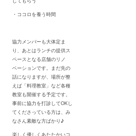
じてもらう
際に、
際に、
ご予約
ご予約
を承る
を承る
・ココロを養う時間
メール
メール
アドレ
アドレ
ス、電
ス、電
話番号
話番号
等の受
等の受
協力メンバーも大体定ま
付窓口
付窓口
を記載
を記載
り、あとはランチの提供ス
の上同
の上同
封させ
封させ
ペースとなる店舗のリノ
ていた
ていた
だきま
だきま
ベーションです。まだ先の
す。 注
す。 ・
意：写
注意：
話になりますが、場所が整
真はイ
写真は
えば「料理教室」など各種
メージ
イメー
です。
ジで
教室も開催する予定です。
店舗ま
す。 ・
での交
店舗ま
事前に協力を打診してOKし
通費は
での交
ご負担
通費は
てくださっている方は、み
くださ
ご負担
い。
くださ
なさん素敵な方ばかり♪
い。
楽しく優しくあたたかいコ