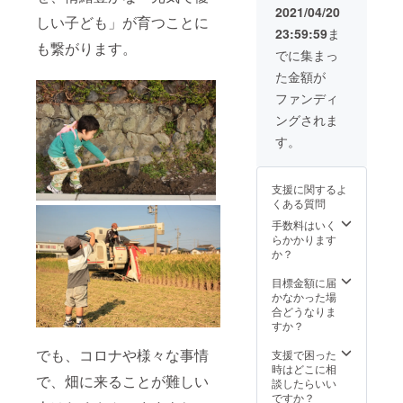
と共に
真を撮
節のラ
効期限
影」に
2021/04/20
しい子ども」が育つことに
専用サ
影」に
ンチ」
を長め
ついて
23:59:59
ま
イトの
ついて
ペア―
にして
・拠点
も繋がります。
ご連絡
・拠点
ご招待
ありま
の店舗
でに集まっ
をいた
の店舗
券、3回
すの
内での
た金額が
しま
内での
分、 ★
で、感
撮影と
す。 ・
撮影と
田植
染状況
なりま
ファンディ
新米の
なりま
え、収
等、各
すの
ングされま
発送
すの
穫、稲
自ご判
で、ご
は、11
で、ご
刈りな
断の
来場い
す。
月頃を
来場い
どの
上、ご
ただけ
予定し
ただけ
「農業
予約く
る日と
ており
る日と
体
ださ
お時間
支援に関するよ
ます。
お時間
験」、
い。 ・
のご予
くある質問
・写真
のご予
1年間
イベン
約を承
はイ
約を承
「フ
ト開催
手数料はいく
りま
メージ
りま
リーパ
日は随
らかかります
す。 ・
です。
す。 ・
ス券」
時SNS
か？
所要時
所要時
をお送
等に掲
間は約1
間は約1
りさせ
載させ
目標金額に届
時間ほ
時間ほ
ていた
て頂き
かなかった場
どで
どで
だきま
ます。
合どうなりま
す。 ・
す。 ・
す。
「季節
すか？
有効期
有効期
「お写
のラン
限：お
限：お
真を撮
でも、コロナや様々な事情
チ」ペ
支援で困った
届け日
届け日
影」に
ア―ご
時はどこに相
より2年
で、畑に来ることが難しい
より2年
ついて
招待券
談したらいい
間とさ
間とさ
・拠点
につい
ですか？
せてい