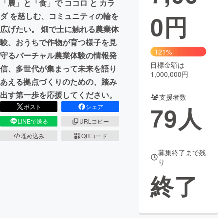
「農」と「食」で ココロ と カラ
0
円
ダ を慈しむ、コミュニティの輪を
まちづくり・地域活性化
広げたい。 畑で土に触れる農業体
験、おうちで作物が育つ様子を見
CAMPFIRE for Social Good
CAMPFIRE Creation
121%
守るバーチャル農業体験の情報発
CAMPFIREふるさと納税
machi-ya
コミュニティ
目標金額は
信、多世代が集まって未来を語り
1,000,000円
あえる拠点づくりのための、踏み
出す第一歩を応援してください。
支援者数
79
人
ポスト
シェア
LINEで送る
URLコピー
埋め込み
QRコード
募集終了まで残
り
終了