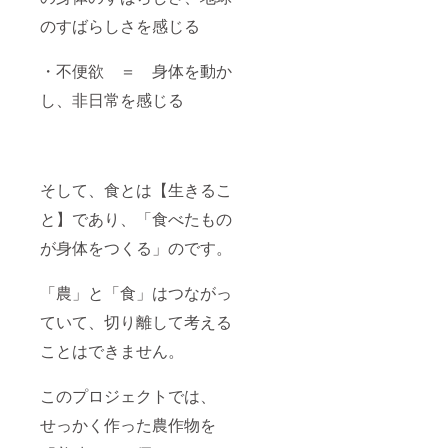
チ」ペ
チ」ペ
のすばらしさを感じる
ア―ご
ア―ご
招待券
招待券
につい
につい
・不便欲 ＝ 身体を動か
て ・店
て ・店
舗の準
舗の準
し、非日常を感じる
備が整
備が整
いしだ
いしだ
い、、
い、一
一般の
般の方
方より
より少
少し早
し早め
そして、食とは【生きるこ
めにご
にご案
案内さ
内させ
と】であり、「食べたもの
せてい
ていた
が身体をつくる」のです。
ただき
だきま
ます。
す。 週
週に2日
に2日間
「農」と「食」はつながっ
間の営
の営業
業を考
を考え
ていて、切り離して考える
えてい
ていま
ますの
すの
ことはできません。
で、ご
で、ご
予約に
予約に
て承り
て承り
このプロジェクトでは、
ます。
ます。
せっかく作った農作物を
・有効
・有効
期限は
期限は