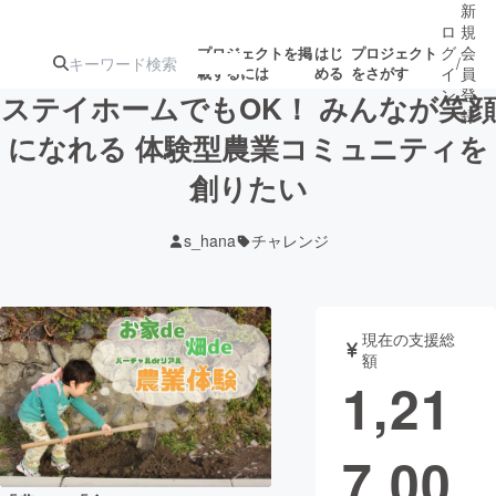
新
ロ
規
グ
会
プロジェクトを掲
はじ
プロジェクト
/
載するには
める
をさがす
イ
員
ン
登
ステイホームでもOK！ みんなが笑顔
録
になれる 体験型農業コミュニティを
創りたい
人気のプロ
注目のリ
注目の新着プロ
募集終了が近いプ
もうすぐ公開
ジェクト
ターン
ジェクト
ロジェクト
されます
s_hana
チャレンジ
アート・写真
音楽
現在の支援総
テクノロジー・ガジェット
ゲーム・サ
額
1,21
映像・映画
書籍・雑誌
7,00
ビジネス・起業
チャレンジ