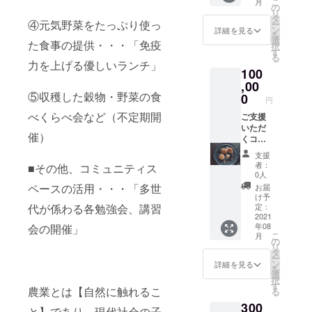
こ
月
「お礼
体験」
の
ある体
予約く
リ
のお葉
ペアー
タ
験で日
ださ
④元気野菜をたっぷり使っ
ー
書」
ご招待
ン
程が合
詳細を見る
い。 ・
を
と、 お
券につ
選
う体験
ご予約
た食事の提供・・・「免疫
択
米の成
いて
す
イベン
方法：
る
長を見
・今
力を上げる優しいランチ」
トをご
お礼状
100
守って
後、開
予約く
送付の
いただ
,00
催され
ださ
際に、
きま
⑤収穫した穀物・野菜の食
る農業
0
い。 １
ご予約
円
す。 専
体験へ
回の体
を承る
べくらべ会など（不定期開
用のサ
ご支援
の参加
験には
メール
イトで
いただ
チケッ
人数制
アドレ
催）
田んぼ
くコー
トで
限があ
ス、電
の様子
スで
す。
ります
話番号
支援
とお米
す。 感
様々な
ので、
等の受
者：
■その他、コミュニティス
の成長
謝を込
体験イ
ご希望
0人
付窓口
をご報
めて、
ベント
の回に
ペースの活用・・・「多世
を記載
お届
告しま
「お礼
を行っ
参加で
け予
の上同
す。ご
のお葉
代が係わる各勉強会、講習
ていき
定：
きない
封させ
報告の
書」
2021
ますの
場合も
ていた
年08
会の開催」
頻度は
と、 ★
で、ご
ござい
だきま
こ
月
お米の
ご支援
興味の
の
ます。
す。 ・
リ
成長に
いただ
ある体
タ
有効期
注意：
ー
応じて
いた方
験で日
ン
限：お
詳細を見る
写真は
を
変わり
の「お
程が合
選
届け日
イメー
択
ます。
写真を
う体験
す
より2年
ジで
農業とは【自然に触れるこ
る
見守り
撮影」
イベン
間とさ
す。 ・
300
の田ん
致しま
トをご
せてい
と】であり、現代社会の子
店舗ま