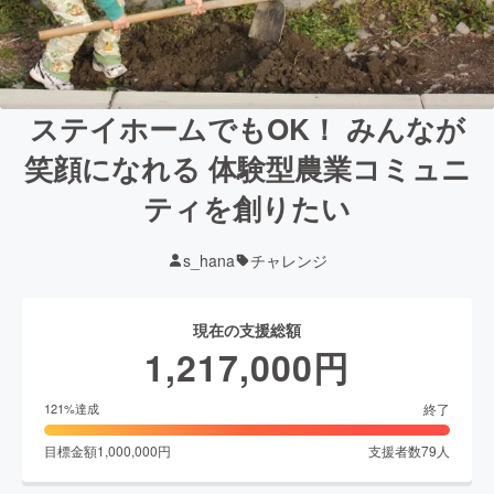
ステイホームでもOK！ みんなが
笑顔になれる 体験型農業コミュニ
ティを創りたい
s_hana
チャレンジ
現在の支援総額
1,217,000
円
終了
121
%達成
目標金額
1,000,000
円
支援者数
79
人