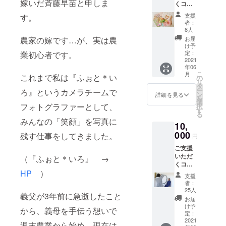
嫁いだ斉藤早苗と申しま
くコー
て頂き
スです
ます。
支援
す。
感謝を
者：
込め
8人
て、
お届
農家の嫁です…が、実は農
「お礼
け予
のお葉
定：
業初心者です。
書」と
2021
年06
一緒に
こ
月
『ふぉ
これまで私は『ふぉと＊い
の
リ
と＊い
タ
ー
ろ』というカメラチームで
ろ』オ
ン
詳細を見る
を
リジナ
選
フォトグラファーとして、
択
ル「ポ
す
る
スト
みんなの「笑顔」を写真に
10,
カー
ド」5枚
000
残す仕事をしてきました。
円
お送り
ご支援
させて
いただ
頂きま
（『ふぉと＊いろ』 →
くコー
す。
スです
HP
）
支援
感謝を
者：
こめ
25人
義父が3年前に急逝したこと
て、
お届
「お礼
け予
から、義母を手伝う想いで
のお葉
定：
書」と
2021
週末農業から始め、現在は