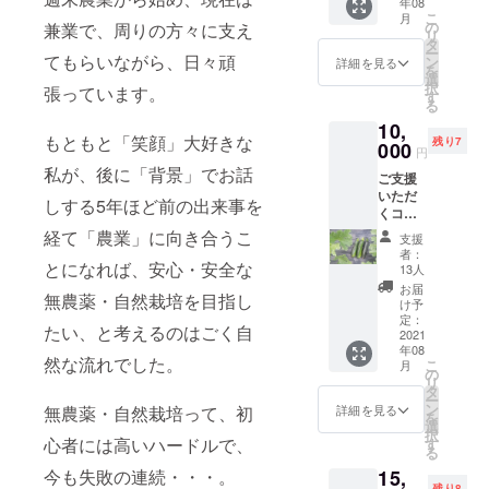
年08
ご支援
こ
月
いただ
の
兼業で、周りの方々に支え
リ
いた方
タ
ー
の「お
てもらいながら、日々頑
ン
詳細を見る
を
写真を
選
択
張っています。
撮影」
す
る
致しま
10,
す。 ・
もともと「笑顔」大好きな
残り7
拠点の
000
円
店舗内
私が、後に「背景」でお話
ご支援
での撮
いただ
影とな
しする5年ほど前の出来事を
くコー
ります
スです
ので、
経て「農業」に向き合うこ
支援
【ステ
ご来場
者：
イホー
とになれば、安心・安全な
いただ
13人
ム農業
ける日
お届
無農薬・自然栽培を目指し
体験】
とお時
け予
感謝を
間のご
定：
たい、と考えるのはごく自
込め
2021
予約を
年08
て、
承りま
然な流れでした。
こ
月
「お礼
す。 ・
の
リ
のお葉
交通費
タ
ー
書」
はご負
ン
詳細を見る
無農薬・自然栽培って、初
を
と、 農
担くだ
選
択
作物の
さい。
心者には高いハードルで、
す
る
成長を
・所要
15,
今も失敗の連続・・・。
見守っ
時間は
残り8