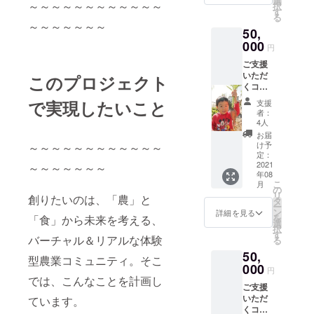
選
むを得
添えな
～～～～～～～～～～～～
択
り使っ
変わり
す
ず、天
い場合
る
た「季
ます。
候不
～～～～～～～
もあり
50,
節のラ
見守り
良、不
ますが
ンチ」
000
の田ん
作等で
ご了承
円
ペア―
ぼで収
お届け
くださ
ご支援
ご招待
穫でき
できな
い。 収
いただ
券 「季
このプロジェクト
た「新
い場合
穫への
くコー
節のラ
米」を
もござ
ご招待
スで
ンチ」
少しば
いま
で実現したいこと
は1名様
支援
す。 感
ペア―
かりで
す。 ・
者：
となり
謝を込
ご招待
すがお
4人
お礼の
ます。
めて、
券につ
届けい
お葉書
お届
ご同伴
「お礼
いて ・
たしま
け予
～～～～～～～～～～～～
と共に
者様に
のお葉
店舗の
定：
す。 新
専用サ
つきま
書」
2021
～～～～～～～
準備が
米10Kg
イトの
して
年08
と、 ★
整いし
を予定
ご連絡
は、ご
こ
月
田植
だい、
の
してい
をいた
相談に
リ
創りたいのは、「農」と
え、収
一般の
タ
ます
しま
応じさ
ー
穫、稲
方より
ン
が、や
詳細を見る
す。 ・
せてい
を
「食」から未来を考える、
刈りな
少し早
選
むを得
新米発
ただき
択
どの
めにご
す
ず、天
送は、
ます。
バーチャル＆リアルな体験
る
「農業
案内さ
候不
11月頃
・お礼
50,
体験」
せてい
良、不
型農業コミュニティ。そこ
を予定
のお葉
ペアー
000
ただき
作等で
してお
円
書と共
ご招待
ます。
では、こんなことを計画し
お届け
りま
に専用
ご支援
券 ★ご
週に2日
できな
す。 ・
サイト
いただ
ています。
支援い
間の営
い場合
写真は
のご連
くコー
ただい
業を考
もござ