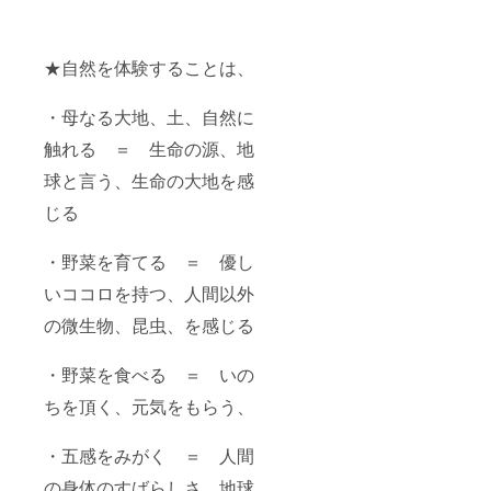
ます。
すの
アドレ
コロナ
で、ご
ス、電
禍につ
希望の
話番号
き、有
回に参
等の受
★自然を体験することは、
効期限
加でき
付窓口
を長め
ない場
を記載
にして
合もご
・母なる大地、土、自然に
の上同
ありま
ざいま
封させ
触れる ＝ 生命の源、地
すの
す。 ・
ていた
で、感
有効期
だきま
球と言う、生命の大地を感
染状況
限：お
す。 注
等、各
届け日
意：写
じる
自ご判
より1年
真はイ
断の
間とさ
メージ
上、ご
せてい
です。
・野菜を育てる ＝ 優し
予約く
ただき
・店舗
ださ
ます。
いココロを持つ、人間以外
までの
い。 ・
・イベ
交通費
の微生物、昆虫、を感じる
イベン
ント開
はご負
ト開催
催日は
担くだ
日は随
随時
さい。
・野菜を食べる ＝ いの
時SNS
SNS等
等に掲
に掲載
ちを頂く、元気をもらう、
載させ
させて
て頂き
頂きま
ます。
す。
・五感をみがく ＝ 人間
「季節
「季節
のラン
のラン
の身体のすばらしさ、地球