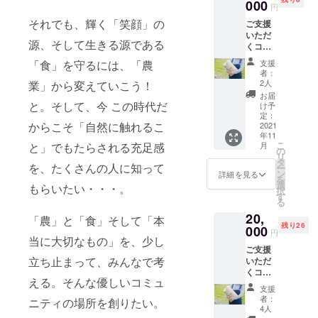
ていた
000
約1時間
円
だきま
ほどで
それでも、輝く「笑顔」の
ご支援
す。 専
す。 ・
いただ
用のサ
有効期
源、そして生きる源である
くコー
イトで
限：お
スです
畑の様
届け日
支援
「食」を守るには、「農
【ステ
子と野
より１
者：
イホー
菜の成
年間 ・
2人
業」から変えていこう！
ム農業
長をご
ご予約
お届
体験】
報告し
と。そして、今 この時代だ
方法：
け予
感謝を
ます。
定：
お礼状
からこそ「自然に触れるこ
込め
2021
ご報告
送付の
年11
て、
の頻度
際に、
こ
月
と」でもたらされる充足感
「お礼
は野菜
の
ご予約
リ
のお葉
の成長
タ
を承る
を、たくさんの人に知って
ー
書」
に応じ
ン
メール
詳細を見る
を
と、 お
て変わ
選
アドレ
もらいたい・・・。
択
米の成
りま
す
ス、電
る
長を見
す。 収
話番号
20,
守って
穫でき
「農」と「食」そして「本
等の受
残り26
いただ
000
たお野
付窓口
円
きま
当に大切なもの」を、少し
菜を少
を記載
ご支援
す。 専
しばか
の上同
立ち止まって、みんなで考
いただ
用のサ
りです
封させ
くコー
イトで
がお届
ていた
える。そんな優しいコミュ
スです
田んぼ
けしま
だきま
支援
【ステ
の様子
す。 や
す。 注
者：
ニティの場所を創りたい。
イホー
とお米
むを得
4人
意：写
ム農業