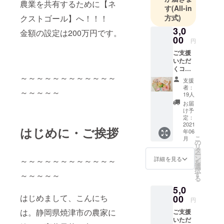
農業を共有するために【ネ
す
(All-in
方式)
クストゴール】へ！！！
3,0
金額の設定は200万円です。
00
円
ご支援
いただ
くコー
スで
～～～～～～～～～～～～
支援
す。 感
者：
～～～～～
謝を込
19人
めて、
お届
「お礼
け予
のお葉
定：
書」と
2021
はじめに・ご挨拶
年06
一緒
こ
月
に
の
リ
『ふぉ
タ
ー
と＊い
ン
詳細を見る
～～～～～～～～～～～～
を
ろ』オ
選
択
リジナ
す
～～～～～
る
ル「ポ
5,0
スト
カー
はじめまして、こんにち
00
円
ド」3枚
は。静岡県焼津市の農家に
ご支援
をお送
いただ
りさせ