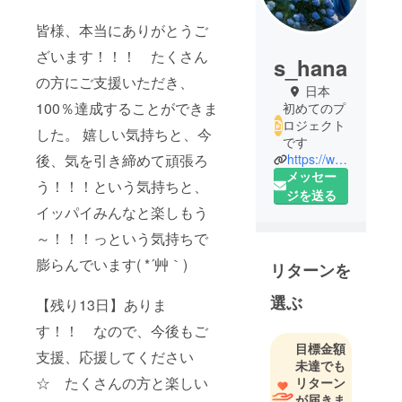
皆様、本当にありがとうご
ざいます！！！ たくさん
s_hana
の方にご支援いただき、
日本
100％達成することができま
初めてのプ
ロジェクト
した。 嬉しい気持ちと、今
です
後、気を引き締めて頑張ろ
https://www.facebook.com/saitou.nouen
メッセー
う！！！という気持ちと、
ジを送る
イッパイみんなと楽しもう
～！！！っという気持ちで
膨らんでいます( *´艸｀)
リターンを
選ぶ
【残り13日】ありま
す！！ なので、今後もご
目標金額
支援、応援してください
未達でも
☆ たくさんの方と楽しい
リターン
が届きま