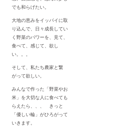
程が合
る農業
いただ
の際の
でも和らげたい。
う体験
体験へ
きま
交通費
イベン
の参加
す。コ
はご負
トをご
チケッ
ロナ禍
担くだ
大地の恵みをイッパイに取
予約く
トで
につ
さい。
ださ
す。
き、有
り込んで、日々成長してい
い。 ・
様々な
効期限
１回の
体験イ
を長め
く野菜のパワーを、見て、
体験に
ベント
にして
は人数
を行っ
食べて、感じて、欲し
ありま
制限が
ていき
すの
い。。。
ありま
ますの
で、感
すの
で、ご
染状況
で、ご
興味の
等、各
そして、私たち農家と繋
希望の
ある体
自ご判
回に参
験で日
断の
がって欲しい。
加でき
程が合
上、ご
ない場
う体験
予約く
合もご
イベン
ださ
みんなで作った「野菜やお
ざいま
トをご
い。 ・
す。 ・
予約く
ご予約
米」を大切な人に食べても
有効期
ださ
方法：
らえたら、、、 きっと
限：お
い。 ・
お礼状
届け日
１回の
送付の
「優しい輪」がひろがって
より2年
体験に
際に、
間とさ
は人数
ご予約
いきます。
せてい
制限が
を承る
ただき
ありま
メール