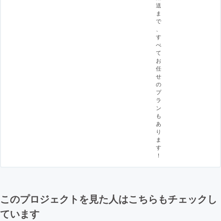
送
ま
で
、
す
べ
て
お
任
せ
の
プ
ラ
ン
も
あ
り
ま
す
！
このプロジェクトを見た人はこちらもチェックし
ています