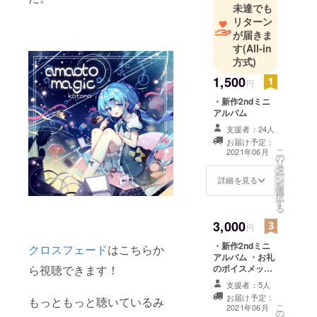
未達でも
リターン
が届きま
す
(All-in
方式)
1,500
円
・新作2ndミニ
アルバム
支援者：24人
お届け予定：
こ
2021年06月
の
リ
タ
ー
ン
詳細を見る
を
選
択
す
る
3,000
円
・新作2ndミニ
クロスフェード
はこちらか
アルバム ・お礼
ら視聴できます！
のボイスメッ
セージ
支援者：5人
お届け予定：
もっともっと聴いているみ
こ
2021年06月
の