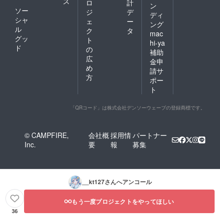
ス
ロ
計
ン
ソー
ジ
デ
ディ
シャ
ェ
ー
ング
ル
ク
タ
mac
グッ
ト
hi-ya
ド
の
補助
広
金申
め
請サ
方
ポー
ト
「QRコード」は株式会社デンソーウェーブの登録商標です。
© CAMPFIRE,
会社概
採用情
パートナー
Inc.
要
報
募集
__kt127
さんへアンコール
もう一度プロジェクトをやってほしい
36