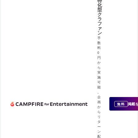
特
化
型
ク
ラ
フ
ァ
ン
手
数
料
0
円
か
ら
実
施
可
能
。
企
画
掲載
無料
か
ら
リ
タ
ー
ン
配