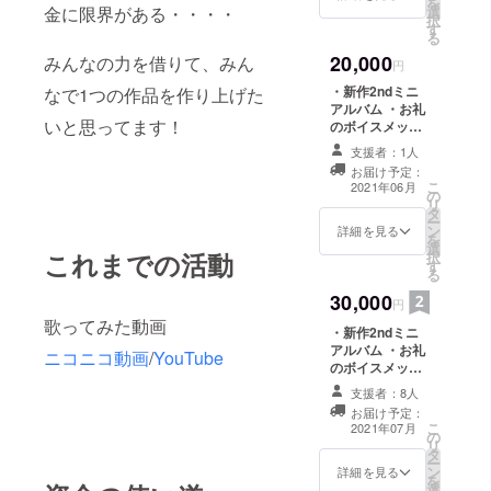
を
ください
金に限界がある・・・・
選
・歌詞カードに
択
す
直筆サイン ・
る
ジャケット柄(差
20,000
みんなの力を借りて、みん
分あり)のタペス
円
トリー ※お名前
・新作2ndミニ
なで1つの作品を作り上げた
の記入が必要な
アルバム ・お礼
リターンにつき
いと思ってます！
のボイスメッ
ましては、備考
セージ ・歌詞
欄に記載をお願
支援者：1人
カード内スペ
い致します ※記
お届け予定：
シャルサンクス
こ
入がない場合は
2021年06月
の
欄にお名前記載
リ
CAMPFIREにて
タ
・アルバム用描
ー
使用されている
ン
き下ろしグッズ
詳細を見る
を
ハンドルネーム
選
・歌詞カードに
これまでの活動
択
を使用させて頂
す
直筆サイン ・
る
きますご了承く
ジャケット柄(差
ださい
30,000
分あり)のタペス
円
トリー ・inst音
歌ってみた動画
・新作2ndミニ
源配布とCD内の
アルバム ・お礼
楽曲から1曲アカ
ニコニコ動画
/
YouTube
のボイスメッ
ペラ音源配布 ※
セージ ・歌詞
お名前の記入が
支援者：8人
カード内スペ
必要なリターン
お届け予定：
シャルサンクス
につきまして
こ
2021年07月
の
欄にお名前記載
は、備考欄に記
リ
タ
・アルバム用描
載をお願い致し
ー
ン
き下ろしグッズ
詳細を見る
ます ※記入がな
を
選
・歌詞カードに