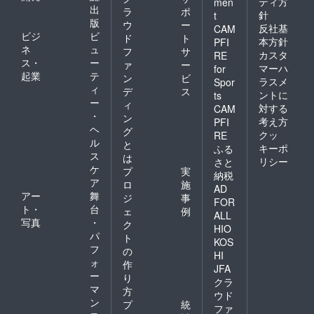
ティ方
men
出
ラ
ポ
針
t
版
ウ
ー
反社基
CAM
ビジ
ビ
ド
ト
本方針
PFI
ネ
ュ
フ
サ
カスタ
RE
ス・
ー
ァ
ー
マーハ
for
起業
テ
ン
ビ
ラスメ
Spor
ィ
デ
ス
ントに
ts
ー
ィ
対する
CAM
・
ン
考え方
PFI
ヘ
グ
クッ
RE
ル
と
キーポ
ふる
ス
は
リシー
さと
ケ
プ
実
納税
ア
ロ
施
AD
アー
舞
ジ
事
FOR
ト・
台
ェ
例
ALL
写真
・
ク
HIO
パ
ト
KOS
フ
の
HI
ォ
作
JFA
ー
り
クラ
マ
方
ウド
ン
プ
統
ファ