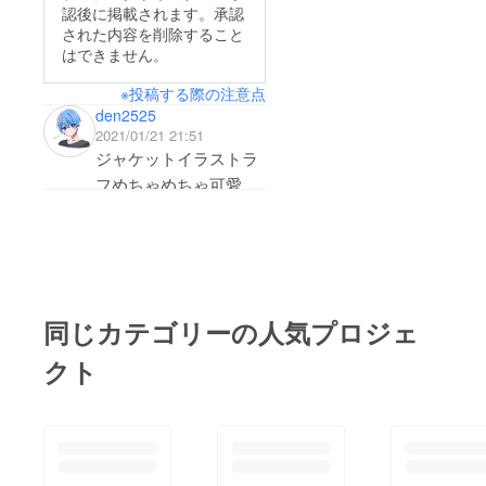
クキーはCFで対象の
認後に掲載されます。承認
られている方で、とっ
リターンを選択してく
された内容を削除すること
ても楽しくなるような
はできません。
れている方限定ですが
楽曲がたくさんあるの
アクスタは販売用に作
※投稿する際の注意点
で聴いてみてね。もと
るのでぜひM3会場や
den2525
もと4部構成で作ろう
2021/01/21 21:51
通販で買ってね。イラ
と思っていたCDなの
ジャケットイラストラ
スト：紺ほしろ
で、みんなのおかげで
フめちゃめちゃ可愛い
これを実現できること
ですね？！？！
になって嬉しいです。
完成がさらに楽しみに
完成まではまだまだ先
なりました！！！
だけど楽しみに待って
てね。それでは、引き
同じカテゴリーの人気プロジェ
続きご支援のほどお願
クト
い致します、！