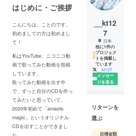
はじめに・ご挨拶
__kt12
こんにちは。ことのです。
7
初めましての方は初めまし
日本
て！
他に1件の
プロジェク
私はYouTube、ニコニコ動
トを掲載し
ています
画で歌ってみた動画を投稿
__kt127
しています。
メッセー
ジを送る
歌ってみた動画を出す中
で、ずっと自分のCDを作っ
てみたいと思っていて、
リターンを
2020年初めて「amaoto
magic」というオリジナル
選ぶ
CDを出すことができまし
目標金額
た。