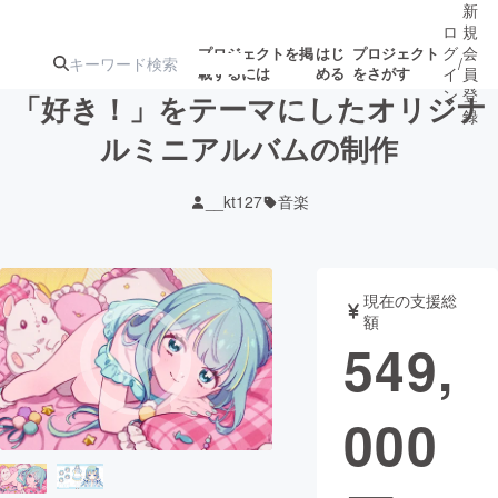
新
ロ
規
グ
会
プロジェクトを掲
はじ
プロジェクト
/
載するには
める
をさがす
イ
員
ン
登
「好き！」をテーマにしたオリジナ
録
ルミニアルバムの制作
人気のプロ
注目のリ
注目の新着プロ
募集終了が近いプ
もうすぐ公開
__kt127
音楽
ジェクト
ターン
ジェクト
ロジェクト
されます
アート・写真
音楽
現在の支援総
額
549,
テクノロジー・ガジェット
ゲーム・サ
000
映像・映画
書籍・雑誌
ビジネス・起業
チャレンジ