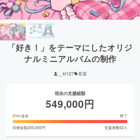
「好き！」をテーマにしたオリジ
ナルミニアルバムの制作
__kt127
音楽
現在の支援総額
549,000
円
終了
274
%達成
目標金額
200,000
円
支援者数
52
人