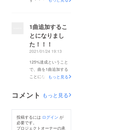
！！支援してくださっ
ているみなさん、本当
にありがとうございま
1曲追加するこ
す。200%超えという
とになりまし
ことでオリジナル曲の
た！！！
中から1曲、MVを制作
することになりまし
2021/01/24 19:13
た！まだ動画師さんと
125%達成ということ
か絵師さんとか決まっ
で、曲を1曲追加する
てないけど出せるよう
ことになりました～～
もっと見る
に進めるので待ってて
～！！！本当にありが
ね。今回はグッズイラ
とうございます！曲は
コメント
ストを公開します♡♡
もっと見る
以前から気になってい
ほしろ先生がミニキャ
たpiccoさんにお願い
ラ描き下ろしてくれま
できることになりまし
した。カワイ
投稿するには
ログイン
が
た♡ぴこぴこ可愛い、
必要です。
イ！！！！！！！！ア
エレクトロ系の曲を作
プロジェクトオーナーの承