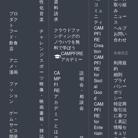
性
資
コ
取り組
化
料
ミュ
み
プロ
音
請
ニ
ニュー
ダク
楽
求
ティ
ス
ト
CAM
ヘルプ
クラウドファ
フー
チ
PFI
お問い
ンディングの
ド・
ャ
RE
合わせ
ノウハウを無
飲食
レ
Crea
料で学ぼう
店
ン
tion
各種規定
CAMPFIRE
ジ
CAM
アカデミー
アニ
ス
利用規
PFI
メ・
ポ
約
RE
漫画
ー
CA
説
細則
for
ツ
MP
明
プライ
Soci
ファ
映
FI
会
バシー
al
ッ
像
RE
・
ポリ
Goo
ショ
・
ア
相
シー
d
ン
映
カ
談
特定商
CAM
画
デ
会
取引法
PFI
ゲー
書
ミ
に基づ
RE
ム・
籍
ー
く表記
for
サー
・
と
情報セ
Ente
ビス
雑
は
キュリ
rtain
開発
誌
ク
サ