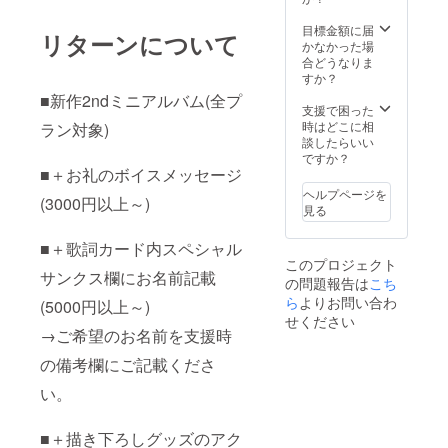
目標金額に届
リターンについて
かなかった場
合どうなりま
すか？
■新作2ndミニアルバム(全プ
支援で困った
時はどこに相
ラン対象)
談したらいい
ですか？
■＋お礼のボイスメッセージ
ヘルプページを
(3000円以上～)
見る
■＋歌詞カード内スペシャル
このプロジェクト
サンクス欄にお名前記載
の問題報告は
こち
ら
よりお問い合わ
(5000円以上～)
せください
→ご希望のお名前を支援時
の備考欄にご記載くださ
い。
■＋描き下ろしグッズのアク