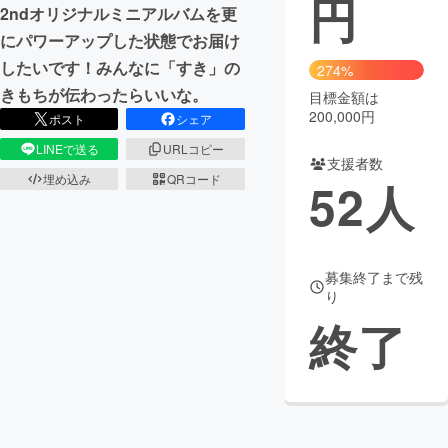
円
2ndオリジナルミニアルバムを更
まちづくり・地域活性化
にパワーアップした状態でお届け
したいです！みんなに「すき」の
274%
きもちが伝わったらいいな。
目標金額は
CAMPFIRE for Social Good
CAMPFIRE Creation
200,000円
ポスト
シェア
CAMPFIREふるさと納税
machi-ya
コミュニティ
LINEで送る
URLコピー
支援者数
埋め込み
QRコード
52
人
募集終了まで残
り
終了