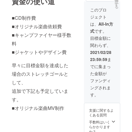
資金の使い道
い場合は
択
す
直筆サイン ・
CAMPFIREにて
る
ジャケット柄(差
このプロ
使用されている
分あり)のタペス
ハンドルネーム
ジェクト
■CD制作費
トリー ・inst音
を使用させて頂
源配布とCD内の
は、
All-In方
きますご了承く
■オリジナル楽曲依頼費
楽曲から1曲アカ
ださい
式
です。
ペラ音源配布 ・
■キャンプファイヤー様手数
お名前入りミニ
目標金額に
シチュエーショ
料
関わらず、
ンボイス ※お名
■ジャケットやデザイン費
前の記入が必要
2021/02/28
なリターンにつ
23:59:59
ま
きましては、備
早々に目標金額を達成した
考欄に記載をお
でに集まっ
願い致します ※
場合のストレッチゴールと
た金額が
記入がない場合
はCAMPFIREに
ファンディ
して、
て使用されてい
ングされま
るハンドルネー
追加で下記も予定していま
ムを使用させて
す。
す。
頂きますご了承
ください
■オリジナル楽曲MV制作
支援に関するよ
くある質問
手数料はいく
らかかります
か？