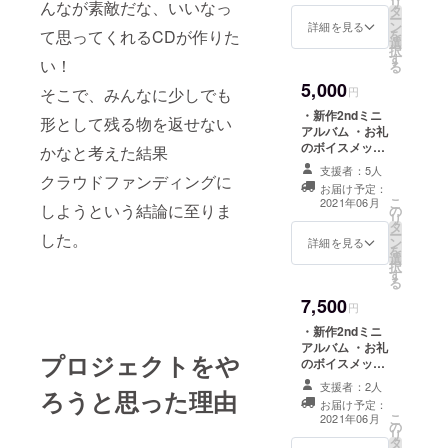
リ
んなが素敵だな、いいなっ
タ
ー
ン
詳細を見る
て思ってくれるCDが作りた
を
選
択
す
い！
る
5,000
そこで、みんなに少しでも
円
・新作2ndミニ
形として残る物を返せない
アルバム ・お礼
のボイスメッ
かなと考えた結果
セージ ・歌詞
支援者：5人
クラウドファンディングに
カード内スペ
お届け予定：
シャルサンクス
こ
2021年06月
しようという結論に至りま
の
欄にお名前記載
リ
タ
※お名前の記入が
ー
した。
ン
必要なリターン
詳細を見る
を
選
につきまして
択
す
は、備考欄に記
る
載をお願い致し
7,500
ます ※記入がな
円
い場合は
・新作2ndミニ
CAMPFIREにて
アルバム ・お礼
使用されている
プロジェクトをや
のボイスメッ
ハンドルネーム
セージ ・歌詞
を使用させて頂
支援者：2人
ろうと思った理由
カード内スペ
きますご了承く
お届け予定：
シャルサンクス
こ
ださい。
2021年06月
の
欄にお名前記載
リ
タ
・アルバム用描