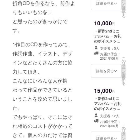
ー
折角CDを作るなら、前作よ
ン
き下ろしグッズ
詳細を見る
を
選
※お名前の記入が
択
りもいいものを！
す
必要なリターン
る
につきまして
と思ったのがきっかけで
10,000
は、備考欄に記
円
載をお願い致し
す。
・新作2ndミニ
ます ※記入がな
アルバム ・お礼
い場合は
のボイスメッ
1作目のCDを作ってみて、
CAMPFIREにて
セージ ・歌詞
使用されている
支援者：5人
カード内スペ
作詞作曲、イラスト、デザ
ハンドルネーム
お届け予定：
シャルサンクス
こ
を使用させて頂
2021年06月
の
欄にお名前記載
インなどたくさんの方に協
リ
きますご了承く
タ
・アルバム用描
ー
ださい
力して頂き、
ン
き下ろしグッズ
詳細を見る
を
選
・歌詞カードに
択
こんなにいろんな人が携
す
直筆サイン ※お
る
名前の記入が必
わって作品ができていると
15,000
要なリターンに
円
つきましては、
いうことを改めて思いまし
・新作2ndミニ
備考欄に記載を
アルバム ・お礼
お願い致します
た。
のボイスメッ
※記入がない場合
セージ ・歌詞
でもやっぱり、そこにはそ
はCAMPFIREに
支援者：2人
カード内スペ
て使用されてい
お届け予定：
シャルサンクス
れ相応のコストがかかって
こ
るハンドルネー
2021年06月
の
欄にお名前記載
リ
ムを使用させて
タ
・アルバム用描
きて、個人の力だけでは資
ー
頂きますご了承
ン
き下ろしグッズ
詳細を見る