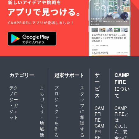
カテゴリー
起案サポート
サ
CAMP
ー
FIRE
テク
ま
プ
ス
ビ
につい
ノロ
ち
ロ
タ
ス
て
ジー
づ
ジ
ッ
・ガ
く
ェ
フ
CAM
CAMP
ジェ
り
ク
に
PFI
FIREと
ット
・
ト
相
RE
は
地
を
談
CAM
あんし
域
作
す
PFI
ん・安
活
る
る
RE
全への