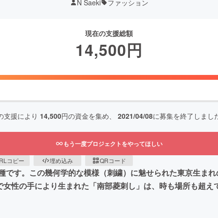
N Saeki
ファッション
現在の支援総額
14,500
円
の支援により
14,500
円の資金を集め、
2021/04/08
に募集を終了しまし
もう一度プロジェクトをやってほしい
RLコピー
埋め込み
QRコード
種です。この幾何学的な模様（刺繍）に魅せられた東京生まれ
角で女性の手により生まれた「南部菱刺し」は、時も場所も超え