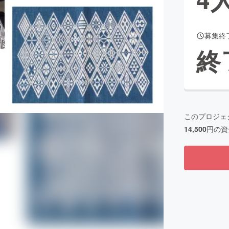
募集終
CAMPFIRE for Social Good
CAMPFIRE Creation
終
CAMPFIREふるさと納税
machi-ya
コミュニティ
このプロジェ
14,500
円の資