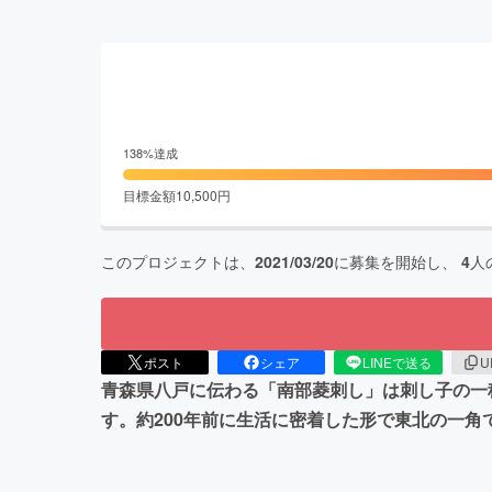
138
%達成
目標金額
10,500
円
このプロジェクトは、
2021/03/20
に募集を開始し、
4
人
ポスト
シェア
LINEで送る
U
青森県八戸に伝わる「南部菱刺し」は刺し子の一
す。約200年前に生活に密着した形で東北の一