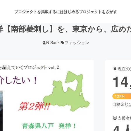
プロジェクトを掲載するには
はじめる
プロジェクトをさがす
発祥【南部菱刺し】を、東京から、広め
N Saeki
ファッション
注目のリターン
注目の新着プロジェクト
募集終了が近いプロジェクト
も
現在の
音楽
舞台・パフォーマンス
14
ゲーム・サービス開発
フード・飲食店
138%
書籍・雑誌出版
アニメ・漫画
目標金額は1
支援者
チャレンジ
ビューティー・ヘルスケ
4