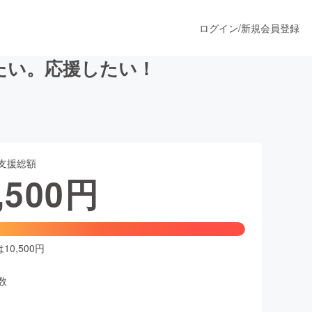
ログイン
/
新規会員登録
たい。応援したい！
うすぐ公開されます
支援総額
プロダクト
,500
円
ファッション
スポーツ
0,500円
数
ア
ソーシャルグッド
人