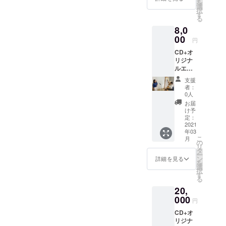
を
選
択
す
る
8,0
00
円
CD+オ
リジナ
ルエコ
バッグ
支援
のコー
者：
ス。
0人
お届
け予
定：
2021
年03
こ
月
の
リ
タ
ー
ン
詳細を見る
を
選
択
す
る
20,
000
円
CD+オ
リジナ