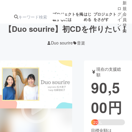
新
ロ
規
グ
会
プロジェクトを掲
はじ
プロジェクト
/
載するには
める
をさがす
イ
員
ン
登
【Duo sourire】初CDを作りたい！
録
Duo sourire
音楽
人気のプロ
注目のリ
注目の新着プロ
募集終了が近いプ
もうすぐ公開
ジェクト
ターン
ジェクト
ロジェクト
されます
現在の支援総
額
アート・写真
音楽
90,5
テクノロジー・ガジェット
ゲーム・サ
00
円
映像・映画
書籍・雑誌
22%
ビジネス・起業
チャレンジ
目標金額は