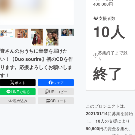
400,000円
まちづくり・地域活性化
支援者数
10
人
CAMPFIRE for Social Good
CAMPFIRE Creation
CAMPFIREふるさと納税
machi-ya
コミュニティ
皆さんのおうちに音楽を届けた
募集終了まで残
り
い！【Duo sourire】初のCDを作
終了
ります。応援よろしくお願いしま
す！
ポスト
シェア
LINEで送る
URLコピー
埋め込み
QRコード
このプロジェクトは、
2021/01/14
に募集を開始
し、
10
人の支援により
90,500
円の資金を集め、