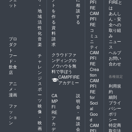
PFI
FIREと
ット
・
ト
相
RE
は
地
を
談
CAM
あんし
域
作
す
PFI
ん・安
活
る
る
RE
全への
性
資
コ
取り組
化
料
ミュ
み
プロ
音
請
ニ
ニュー
ダク
楽
求
ティ
ス
ト
CAM
ヘルプ
クラウドファ
フー
チ
PFI
お問い
ンディングの
ド・
ャ
RE
合わせ
ノウハウを無
飲食
レ
Crea
料で学ぼう
店
ン
tion
各種規定
CAMPFIRE
ジ
CAM
アカデミー
アニ
ス
利用規
PFI
メ・
ポ
約
RE
漫画
ー
CA
説
細則
for
ツ
MP
明
プライ
Soci
ファ
映
FI
会
バシー
al
ッ
像
RE
・
ポリ
Goo
ショ
・
ア
相
シー
d
ン
映
カ
談
特定商
CAM
画
デ
会
取引法
PFI