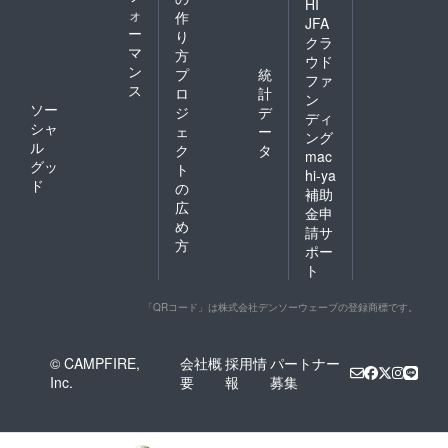
HI
ォ
作
JFA
ー
り
クラ
マ
方
ウド
ン
プ
統
ファ
ス
ロ
計
ン
ソー
ジ
デ
ディ
シャ
ェ
ー
ング
ル
ク
タ
mac
グッ
ト
hi-ya
ド
の
補助
広
金申
め
請サ
方
ポー
ト
「QRコード」は株式会社デンソーウェーブの登録商標です。
© CAMPFIRE,
会社概
採用情
パートナー
Inc.
要
報
募集