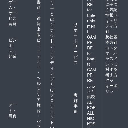
ゲー
書
ミ
に基づ
RE
ム・
籍
ー
く表記
for
サー
・
と
情報セ
Ente
ビス
雑
は
キュリ
rtain
開発
誌
ク
サ
ティ方
men
出
ラ
ポ
針
t
版
ウ
ー
反社基
CAM
ビジ
ビ
ド
ト
本方針
PFI
ネ
ュ
フ
サ
カスタ
RE
ス・
ー
ァ
ー
マーハ
for
起業
テ
ン
ビ
ラスメ
Spor
ィ
デ
ス
ントに
ts
ー
ィ
対する
CAM
・
ン
考え方
PFI
ヘ
グ
クッ
RE
ル
と
キーポ
ふる
ス
は
リシー
さと
ケ
プ
実
納税
ア
ロ
施
AD
アー
舞
ジ
事
FOR
ト・
台
ェ
例
ALL
写真
・
ク
HIO
パ
ト
KOS
フ
の