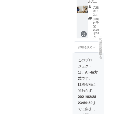
ルス
テッ
支援
カー+オ
者：
リジナ
2人
ルキー
お届
ホル
け予
ダー+オ
定：
リジナ
2021
年03
ルエコ
こ
月
バッグ
の
リ
+御礼ビ
タ
ー
デオ
ン
詳細を見る
を
メッ
選
択
セージ
す
る
のスペ
このプロ
シャル
ジェクト
コー
ス。
は、
All-In方
式
です。
目標金額に
関わらず、
2021/02/28
23:59:59
ま
でに集まっ