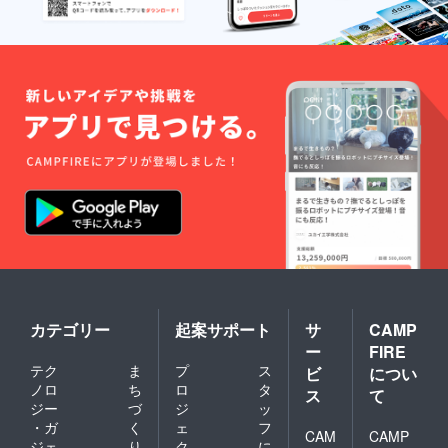
カテゴリー
起案サポート
サ
CAMP
ー
FIRE
テク
ま
プ
ス
ビ
につい
ノロ
ち
ロ
タ
ス
て
ジー
づ
ジ
ッ
・ガ
く
ェ
フ
CAM
CAMP
ジェ
り
ク
に