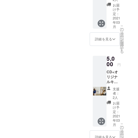
みにしていてくださいね♪こ
ス。
お届
のロゴと一緒に【Duo
け予
定：
sourire】頑張っていこうと
2021
年03
思っています。ぜひ覚えて
こ
月
の
リ
タ
くださると嬉しいです！
ー
ン
詳細を見る
を
選
択
す
る
5,0
00
円
CD+オ
リジナ
ルキー
ホル
支援
ダーの
者：
コー
2人
ス。
お届
け予
定：
2021
年03
こ
月
の
リ
タ
ー
ン
詳細を見る