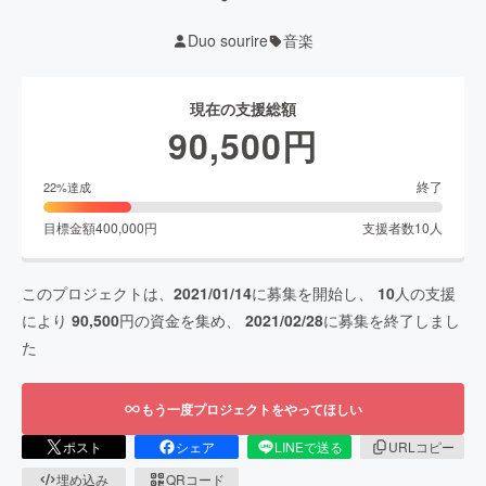
Duo sourire
音楽
現在の支援総額
90,500
円
終了
22
%達成
目標金額
400,000
円
支援者数
10
人
このプロジェクトは、
2021/01/14
に募集を開始し、
10
人の支援
により
90,500
円の資金を集め、
2021/02/28
に募集を終了しまし
た
もう一度プロジェクトをやってほしい
ポスト
シェア
LINEで送る
URLコピー
埋め込み
QRコード