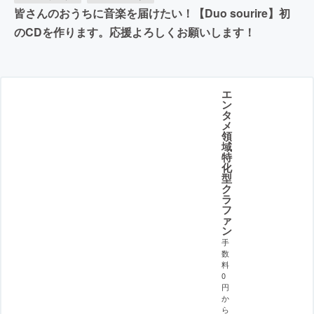
皆さんのおうちに音楽を届けたい！【Duo sourire】初
のCDを作ります。応援よろしくお願いします！
エ
ン
タ
メ
領
域
特
化
型
ク
ラ
フ
ァ
ン
手
数
料
0
円
か
ら