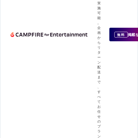
実
施
可
能
。
企
画
掲載
無料
か
ら
リ
タ
ー
ン
配
送
ま
で
、
す
べ
て
お
任
せ
の
プ
ラ
ン