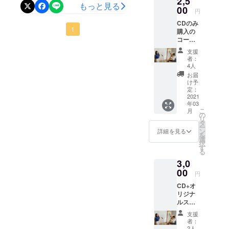
2,5
しました！！本当にほんと
の応援を宜しくお願いいた
もっと見る
00
円
うに嬉しいです。デザイ
します◎
CDのみ
ナーさんと何度もお話しを
1
購入の
コー
させて頂き、納得のいくま
ス。
支援
で一緒に向き合ってくだ
者：
4人
さった作品。たくさんの想
お届
け予
いが詰まったロゴです。歌
定：
2021
を表す音符とハープが寄り
年03
こ
月
添い、音楽を奏でている様
の
リ
タ
ー
子。今いる場所は違えど、
ン
詳細を見る
を
選
私たちの音が皆さんに元へ
択
す
る
届くように‥とカラーは空
3,0
00
模様をイメージしていま
円
CD+オ
す。このロゴマークを使っ
リジナ
て、Duo sourireオリジナル
ルス
テッ
支援
グッズも作成中です。楽し
カーの
者：
コー
2人