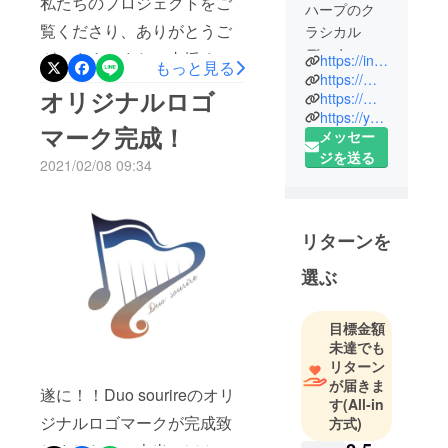
私たちのプロジェクトをご
ハープのク
覧くださり、ありがとうご
ラシカル
デュオ。
ざいます。またご支援くだ
https://instagram.com/duo_sourire?igshid=16drerd7swiol
もっと見る
2017年より
https://mobile.twitter.com/sop_nkp22
さった皆様本当にありがと
オリジナルロゴ
定期的に
https://mobile.twitter.com/OoSaariyyoO
うございました。本日で
https://youtu.be/lReXc83B2wA
デュオコン
マーク完成！
メッセー
サート開催
Duo sourireのCD作成のため
ジを送る
している。
2021/02/08 09:34
のクラウドファンディング
が終了します！レコーディ
ングやジャケット撮影、マ
リターンを
スタリングなど‥全て2人で
選ぶ
こだわりを持って行って参
りました。是非多くの方に
目標金額
聴いて頂きたいと思ってお
未達でも
ります！どうぞ最後まで宜
リターン
が届きま
遂に！！Duo sourireのオリ
しくお願い申し上げます。
す
(All-in
ジナルロゴマークが完成致
そして今後ともDuo sourire
方式)