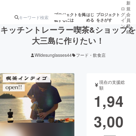
新
ロ
規
グ
会
プロジェクトを掲
はじ
プロジェクト
/
載するには
める
をさがす
イ
員
ン
登
キッチントレーラー喫茶&ショップを
録
大三島に作りたい！
人気のプロ
注目のリ
注目の新着プロ
募集終了が近いプ
もうすぐ公開
Wildesunglasses44
フード・飲食店
ジェクト
ターン
ジェクト
ロジェクト
されます
アート・写真
音楽
現在の支援総
額
1,94
テクノロジー・ガジェット
ゲーム・サ
3,00
映像・映画
書籍・雑誌
ビジネス・起業
チャレンジ