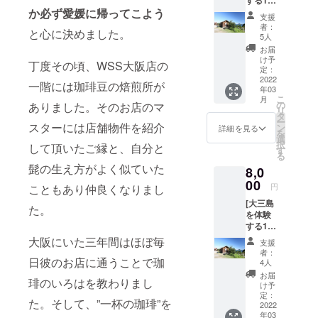
する1泊
を掛け
り。 *サ
す。) ※※
か必ず愛媛に帰ってこよう
2日のコ
ている
イズは
オプ
支援
テージ
ビック
S,M,L,X
ション
者：
と心に決めました。
宿泊] 海
プリン
Lからお
5人
にて必
の傍の
トがポ
好みの
ず、下
お届
キャン
イン
サイズ
け予
記の項
丁度その頃、WSS大阪店の
プ場の
ト。ブ
定：
をお選
目で希
コテー
2022
ラックx
び頂け
望され
一階には珈琲豆の焙煎所が
年03
ジをご
ホワイ
ます。
るもの
こ
月
用意致
トの綺
の
ありました。そのお店のマ
*S:着丈
を選択
リ
しま
麗めコ
タ
63,身幅
して下
ー
す。
スターには店舗物件を紹介
ントラ
ン
47,肩幅
詳細を見る
さい!※※
を
★2日目
ストも
選
42,袖丈
①金具
択
して頂いたご縁と、自分と
の朝
Goodで
す
18 *M:
タイプ :
る
食、
す。こ
着丈68,
ピアス
髭の生え方がよく似ていた
8,0
モーニ
ちらは
身幅52,
or イヤ
ング珈
00
フロン
肩幅46,
リング
円
こともあり仲良くなりまし
琲付き *
トプリ
袖丈22
※ピアス
[大三島
有効期
ントの
*L:着丈
た。
はニッ
を体験
限:リ
みにな
72,身幅
ケルフ
する1泊
ターン
りま
55,肩幅
リー、
2日のコ
開始か
大阪にいた三年間はほぼ毎
す。 *サ
50,袖丈
イヤリ
支援
テージ
ら3年
イズは
22 *XL:
者：
ングは
宿泊] 海
日彼のお店に通うことで珈
間。 *1
S,M,L,X
4人
着丈75,
ネジバ
の傍の
名様分
Lからお
身幅60,
お届
ネタイ
琲のいろはを教わりまし
キャン
のお値
好みの
け予
肩幅55,
プにな
プ場の
段で
定：
サイズ
袖丈23
りま
た。そして、”一杯の珈琲”を
コテー
2022
す。 *1
をお選
す。 ②
年03
ジをご