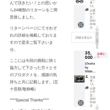
ses]
ディー
んで頂きたい！との思いか
てから
mm
すが、
スの最
す。デ
者：
“今まで
プ大三
のお楽
1人
氏がボ
大の特
ザイン
ありそ
ら24種類のリターンをご用
島巡
しみ♪心
ストン
徴は両
は万能
お届
うでな
り。途
を込め
け予
の形を
サイド
のラウ
意致しました。
かった
中おや
定：
てお作
表現す
のテン
ンド形
丸型デ
2021
つの時
り致し
るとこ
プルの
で通常
年06
ザイ
間を設
ます。)
ういう
中央に
よりも
リターンページにてそれぞ
こ
月
ン”を表
けまし
の
※※オプ
解釈な
第三、
少し大
リ
現した
て、自
タ
ション
んだな
第四レ
きめの
れの詳細を掲載しておりま
ー
作品。
然の中
ン
にて必
詳細を見る
あと納
ンズが
サイズ
を
モデル
にてイ
選
ず、下
すので是非ご覧下さいま
得す
付けら
感が
択
名は
ンディ
す
記の項
る、唯
ている
様々な
る
Sb28。
せ。
ゴ珈琲
目で希
一無二
ことで
シー
35,
写真家
をお淹
望され
のデザ
す。こ
ン、ス
在庫な
Robert
000
れ致し
し
るもの
インで
のよう
タイル
円
ここには今回の挑戦に快く
Adalier
ます。
を選択
す。眼
な構造
に合致
[Osaka
d氏と
一緒に
して下
鏡フ
をした
しま
協力して下さった方々とそ
by
WSSの
大三島
さい!※※
レーム
アイ
す。フ
Wilde
コラボ
を楽し
①金具
として
ウェ
レーム
のプロダクトを、感謝の気
sunglas
サング
みま
タイプ :
使用さ
アーは
カラー
支援
ses]
ラス。
しょう♪
ピアス
者：
持ちと共に記載します。(五
れても
現在も
はゴー
2016年
素材に
*有効期
1人
or イヤ
レンズ
世界で
ルドで
から
はイタ
限:リ
十音順/敬称略)
リング
お届
を入れ
探して
すが主
2019年
リアメ
ターン
け予
※ピアス
られて
みても
張しす
の三年
ツケリ
定：
開始よ
はニッ
サング
存在し
ぎない
間WSS
2021
****Special Thanks****
社のア
り3年
ケルフ
ラスに
ないの
トーン
年06
の拠点
セテー
間。 *1
リー、
して頂
ではな
におさ
こ
月
が大阪
ト生地
の
名様分
イヤリ
いても
いで
えられ
リ