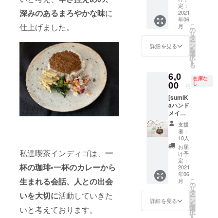
一点施
世界的
出さし
今回の
定：
深みのあるまろやかな味
に
されて
に人気
て頂き
プロ
2021
年06
おり、
を博し
ます。 •
ジェク
仕上げました。
こ
月
細かい
ている
•
トのた
の
リ
眼鏡職
1990年
Brand:
めにレ
タ
ー
人の技
代製
Jean
アな
ン
詳細を見る
を
巧が感
ジャン
Paul
ジャン
選
択
じられ
ポール
Gaultier
ポール•
す
る
ます。
ゴルチ
Color:
ゴルチ
6,0
又ハッ
エの眼
gold
エの
在庫な
トや帽
鏡フ
metal x
1990年
00
し
円
子等の
レーム
green
代製
[sumiK
ヘッド
のご紹
lense
デッド
aハンド
ギアー
介で
Conditi
ストッ
メイド
との相
す。デ
on:
クヴィ
アクセ
性も抜
ザイン
Deadst
ンテー
支援
サリー]
群で一
はまさ
ock
ジサン
者：
ピアス
年を通
しく氏
Made
グラス
10人
(イヤリ
してス
の代名
in:
をリ
お届
私達喫茶インディゴは、
一
ング)と
タイリ
詞とも
Japan
ターン
け予
ネック
ングを
言え
From:
として
定：
杯の珈琲•一杯のカレーから
レスの
2021
楽しん
る”ス
90’s • •
出さし
年06
セット
で頂け
チーム
世界的
て頂き
生まれる会話、人との出会
こ
月
をご用
る一品
パン
に人気
ます。 •
の
リ
意致し
です。
ク”スタ
を博し
•
タ
いを大切に
活動していきた
ー
まし
ユニ
イルと
ている
Brand:
ン
詳細を見る
を
た。
セック
なって
1990年
Jean
選
いと考えております。
択
ビーチ
スモデ
おりま
代製
Paul
す