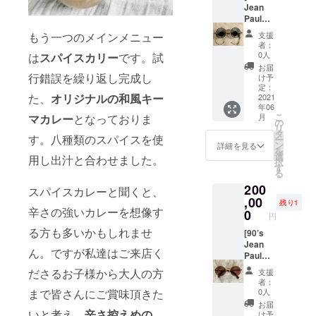
MADE
カラー
かりま
ンテー
Jean
メール
IN
はゴー
す。 *日
ジフ
Paul
アドレ
MEXIC
ルドで
程は応
レーム
Gaultier
スをお
O。興味
もう一つのメインメニュー
支援
すが主
相談で
をリ
Deadst
知らせ
のある
者：
張し過
お願い
ターン
ock
致しま
0人
は
スパイスカリー
です。試
方、宜
ぎず品
致しま
として
Sungla
す。)
しくお
お届
のある
す。 *愛
出さし
sses]
行錯誤を繰り返し完成し
け予
願い致
トーン
媛県以
て頂き
今回の
定：
しま
た、
オリジナルの和風キー
になっ
外の場
ます。 •
プロ
2021
す！ • •
年06
ており
合は対
•
ジェク
*カラー
こ
マカレー
となっておりま
月
ます。
応可能
Brand:
トのた
の
はホワ
リ
掛け心
な場合
Jean
めにレ
タ
イト、
す。八種類のスパイスを使
ー
地は海
もあり
Paul
アな
ン
詳細を見る
ブラッ
を
外製に
ますの
Gaultier
ジャン
選
用し出汁と合わせました。
ク、
択
ありが
でご相
Mod:
ポール•
す
ダーク
る
ちなず
談くだ
56-
ゴルチ
ブ
200
れもな
さい。 *
0174
エの
スパイスカレーと聞くと、
ルー、
く、
詳細や
Color:
1990年
,00
オレン
残り1
辛さの強いカレーを想像す
ジャパ
ご質問
silver
代製
0
ジ、そ
円
ン
等ござ
Conditi
デッド
してラ
る方も多いかもしれませ
フィッ
いまし
on:
ストッ
[90’s
イトグ
ト仕
たらお
Deadst
クヴィ
Jean
リーン
ん。ですが私達はご来店く
様。テ
気軽に
ock
ンテー
Paul
からお
ンプル
お問い
Made
ジサン
Gaultier
選び頂
ださるお子様から大人の方
支援
にはシ
合わせ
in:
グラス
Deadst
けま
者：
ンプル
下さ
Japan
をリ
ock
まで皆さんにご賞味頂きた
0人
す。
な彫金
い。
From:
ターン
Sungla
お届
が一点
90’s • •
として
sses]
いと考え、
辛さ控えめの、
け予