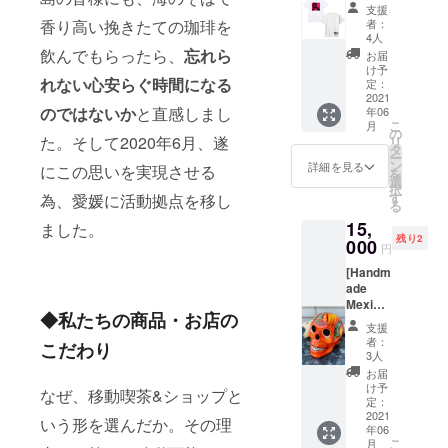
2枚セッ
Wの
た！ 以
の地
支援
ます。 *
ト] 僕達
ディー
下、氏
香り高い挽きたての珈琲を
者：
球、他
カラー
が手掛
プ大三
からの
4人
の誰が
はホワ
けたオ
島巡
飲んでもらったら、
忘れら
この鍋
お届
するで
イトの
リジナ
り。途
料理に
け予
もな
みとな
れない心安らぐ時間になる
ルTシャ
中おや
定：
たいす
い、守
りま
ツ、2枚
2021
つの時
る、説
るのは
す。 *S:
のではないか
と直感しまし
年06
とも
間を設
明文章
自分。
着丈63,
こ
月
いった
けまし
の
となり
循環型
た。そして2020年6月、遂
身幅47,
リ
る‼︎って
て、自
タ
ます。 •
社会＝
肩幅42,
ー
いう方
然の中
ン
• 「キャ
詳細を見る
にこの思いを実現させる
サー
袖丈18
を
に。 そ
にてイ
選
ベツと
キュ
*M:着丈
択
の心意
ンディ
す
為、愛媛に活動拠点を移し
ニラを
ラーエ
68,身幅
る
気に感
ゴ珈琲
おいし
コノ
52,肩幅
15,
謝致し
ました。
をお淹
く食べ
ミーを
46,袖丈
残り2
ます。 *
000
れ致し
るため
円
実現す
22 *L:着
サイズ
ます。
の鍋」
る為
丈72,身
[Handm
は
一緒に
として
に、今
幅55,肩
ade
S,M,L,X
大三島
スター
出来る
幅50,袖
Mexica
Lからお
を楽し
トした
こと。 -
◆私たちの商品・お店の
丈22
n Skull]
好みの
みま
avot.の
支援
本当に
*XL:着
今回の
サイズ
しょう♪
モツ
者：
こだわり
必要な
丈75,身
プロ
をお選
*有効期
3人
鍋。 解
物か見
幅60,肩
ジェク
び頂け
限:リ
体後即
お届
極める -
幅55,袖
トの為
ます。
ターン
け予
冷凍し
なぜ、移動喫茶&ショップと
ロング
丈23閉
に今ま
*S:着丈
定：
開始よ
た全く
ライフ
じる
でホ
2021
63,身幅
り3年
いう形を選んだか。その理
臭みの
なデザ
年06
ビーと
47,肩幅
間。 *1
ないモ
インや
こ
月