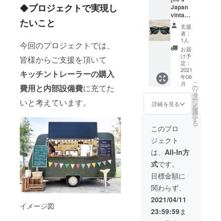
Unkno
なサン
40mm *
19:00と
38cm、
しくお
されて
子など
◆
プロジェクトで実現し
Japan
wn
グラス
テンプ
なりま
アジャ
願い致
ありま
のヘッ
vintage
Color:
です。
ル:
す。
スター
たいこと
しま
す。ま
ドギ
] 今回の
black x
素材に
140mm
支援
無。 ③
す！
たテン
アーと
プロ
white
はイタ
*カラー:
者：
シーグ
プルは
も相性
ジェク
Conditi
リアメ
1人
マット
ラスの
今回のプロジェクトでは、
耳に吊
抜群で
トの為
on:
ツケリ
ブラッ
お届
色 : ホ
りかけ
一年を
にレア
deadst
社のア
け予
ク
皆様からご支援を頂いて
ワイト
るよう
通して
な1990
ock
定：
セテー
系 or ブ
になっ
スタイ
年代製
2021
Made
ト生地
キッチントレーラーの購入
ルー系
てお
リング
年06
デッド
in:
を使
※ピアス
こ
り、こ
をお楽
月
ストッ
費用と内部設備費
に充てた
Americ
の
用。こ
とネッ
リ
ちらも
しみ頂
クサン
a From:
タ
ちらは
クレス
ー
非常に
けま
いと考えています。
グラス
1980’s •
ン
眼鏡職
詳細を見る
で同じ
を
珍しい
す。ユ
を出さ
• 1980
選
人によ
カラー
択
様式で
ニセッ
せて頂
年代製
す
るハン
になり
る
す。ユ
クスモ
きま
USAフ
ドメイ
このプロ
ます。
ニセッ
デル。
す。 • •
レーム
ド製造
※シーグ
クスモ
こちら
ジェクト
Brand:
のご紹
となっ
ラスは
デル。
は未使
Sprass
介で
ており
は、
All-In方
洗浄、
こちら
用(デッ
o Color:
す。デ
ます。
殺菌済
は未使
ドス
式
です。
brown x
ザイン
このサ
み。 ----
用(デッ
トック)
blue
はベー
ングラ
目標金額に
-----------
ドス
一点物
lense
シック
スを掛
----- ア
トック)
となり
関わらず、
Conditi
なボス
けてぜ
クセサ
一点物
ます。 •
on:
トン型
ひ瀬戸
2021/04/11
リーは
となり
• フレー
deadst
イメージ図
で万能
内、大
BOXに
ます。 •
ム幅:
23:59:59
ま
ock
タイ
三島迄
お入れ
• フレー
135mm
Made