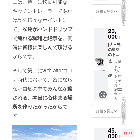
して集
42,袖丈
由は、第一に移動可能な
の
名様分
ツを使
製品を
リ
めてい
18 *M:
タ
のお値
用し、
選ぶ -製
ー
キッチントレーラーであれ
た、メ
着丈68,
ン
段で
詳細を見る
牛蒡の
造には
を
キシカ
身幅52,
選
す。 *1
甘みを
長く着
択
ば島の様々なポイントに
ンスカ
肩幅46,
す
ツアー
ジンジ
れる良
る
ルのコ
袖丈22
最大4名
ンと引
て、
私達がハンドドリップ
質なも
20,
レク
*L:着丈
様迄。 *
き出し
の、リ
ション
000
72,身幅
車付
たアゴ
で淹れる珈琲と絶景を、同
円
サイク
を出さ
55,肩幅
き。 *開
出汁
ル原料
[大三島
せて頂
50,袖丈
時に皆様に楽しんで頂ける
催希望
ベース
を積極
の星空
きま
22 *XL:
日は備
に鷄と
的に使
の下で
す。 • •
からです。
着丈75,
考欄ま
人参で
用 -過剰
開店す
メキシ
身幅60,
たは
旨みを
支援
包装を
る、そ
コに
肩幅55,
メール
者：
プラス
さける -
そして第二にwith-afterコロ
の日一
は“Día
袖丈23
7人
にてご
しま
大量生
夜限り
de
相談承
お届
す。 一
産をし
ナ時代において、密になら
のバル
muerto
け予
りま
度食べ
ない 作
by シェ
s (ディ
定：
す。
たらリ
ない自然の中で
みんなが癒
る側・
フ•カル
2022
アデ•ム
(追って
ピート
使う側
年04
ロス] 広
エルト
こちら
される、本当に心休まる場
請け合
こ
が協力
月
島県を
ス)”訳
の
から
いの一
リ
しあ
中心に
すと死
タ
所を作りたかったから
で
メール
品。 是
ー
い、双
活動し
者の
ン
詳細を見る
アドレ
非ご賞
を
方が納
ている
す。
日、と
選
スをお
味くだ
択
得出来
ケータ
言う祭
す
知らせ
さい。 •
る
るプロ
リング
りがあ
致しま
• 大三島
ダクト
45,
シェ
りま
す。) *
の自然
として
残り1
フ、カ
000
す。祭
時間は
円
の中で
「Zan:p
ルロス