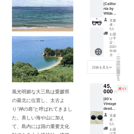
中現地
13:00-
の絶品
T」がこ
[Califor
朝田氏
では、
19:00と
もつ
こに完
nia by
によ
スカル
なりま
鍋、い
成しま
Wilde
る、
の形を
す。
かがで
した” • •
sunglas
「Bar
したお
支援
しょう
こちら
ses] 相
Abajo
菓子や
者：
か？興
を着て
棒カオ
de las
お酒を
0人
味のあ
是非大
氏がデ
estrella
互いに
お届
る方、
三島ま
ザイン
s」 以
プレゼ
け予
どうぞ
で遊び
した
下、彼
定：
ントす
宜しく
に来て
Californ
2021
からこ
る習慣
お願い
下さい♪
年06
ia。フ
のスペ
があり
致しま
こ
月
*サイズ
ラット
シャル
の
ます。
す。 *有
リ
は以下
トップ
な一夜
タ
死を恐
効期限:
ー
の2つよ
なライ
のコン
ン
怖する
詳細を見る
リター
を
りお選
ンと丸
セプト
選
のでは
ン開始
択
び頂け
型、ス
(メ
す
なく、
から1年
る
ます。 *
クエ
ニュー)
逆に祝
間。 *1
サイズ
45,
アー型
となり
祭性を
名様文
03(女性
残り1
が融合
000
ます。
風光明媚な大三島は愛媛県
持って
円
のお値
用):着丈
したデ
“野外な
明るく
段で
65,バス
[80’s
の最北に位置し、太古よ
ザイン
らでは
祝うと
す。 *1
ト98,肩
Vintage
が非常
の、大
言うコ
回最大8
り
”神の島”
と呼ばれてきまし
幅43,袖
deadst
に特徴
三島の
ンセプ
名様ま
丈22 *
ock
的なサ
旬の食
ト。そ
支援
た。美しい海や山に加え
で。 *時
サイズ
Italy] 今
ングラ
材を使
の為こ
者：
間は
05(男性
回のプ
スで
用して
0人
れらの
て、島内には国の重要文化
19:00-
用):着丈
ロジェ
す。近
炭火や
スカル
お届
21:00と
72,バス
クトの
未来的
薪でバ
け予