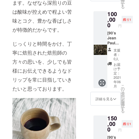
根がペ
択
ます。なぜなら深煎りの豆
代製イ
等、 ぜ
ている
す
ら3年
イント
る
タリア
ひご利
モデル
間。 *1
されて
は酸味が控えめで程よい苦
100
ンヴィ
用くだ
です。
名様分
いま
ンテー
さいま
,00
このサ
のお値
味とコク、豊かな香ばしさ
す。素
残り1
ジサン
せ！ *有
ングラ
0
段で
材は陶
円
グラス
効期限:
スを掛
が特徴的だからです。
す。 *３
器で出
のご紹
お店が
[90’s
けてぜ
時間飲
来てお
介で
存在す
Jean
ひ瀬戸
み放題
りま
じっくりと時間をかけ、丁
す。フ
る限り
Paul
内、大
付き。
す。オ
ロント
有効。 *
Gaultier
三島ま
*1回最
ブジェ
支援
寧に焙煎された焙煎師の
デザイ
ご購入
Deadst
で遊び
大10名
や装飾
者：
ンは人
者様本
ock
に来て
様ま
0人
品とし
方々の思いを、少しでも皆
気の丸
人に限
frame]
下さ
で。 *時
て活躍
お届
形で通
り有
今回の
い！ *フ
間は
け予
しそう
様にお伝えできるようなド
常より
効。 *交
プロ
レーム
定：
18:00-
です。
も少し
通費込
ジェク
2021
幅:
リップを常に目指していき
21:00と
どこか
年06
大きめ
み、珈
トのた
145mm
なりま
風変わ
こ
月
のリム
琲50杯
めにレ
たいと思っております。
*レンズ
の
す。 *開
りでで
リ
がクー
付き。 *
アな
高:
タ
催希望
もなん
ー
ル且つ
菓子付
ジャン
53mm *
ン
日1か月
詳細を見る
か良
を
エレガ
き、50
ポール•
テンプ
選
前から
い、そ
択
ントな
杯以上
ゴルチ
ル:
す
メール
んなハ
る
雰囲気
の珈琲
エの
145mm
にて相
ンドメ
150
を醸し
等をご
1990年
*カラー:
談可能
イドス
出して
希望の
代製
,00
ブラッ
です。
カルで
残り1
いま
場合は
デッド
ク
0
(追って
す。製
円
す。フ
別途料
ストッ
こちら
造は
レーム
金がか
クヴィ
[90’s
から