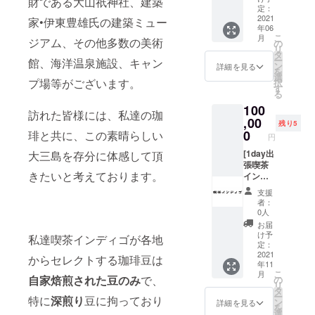
財である大山祇神社、建築
達はニ
なりま
ト110,
為にレ
な印象
定：
ルバコ
ヤっと
す。 *開
肩幅:48,
アな
2021
のなか
家•伊東豊雄氏の建築ミュー
ア
笑って
催希望
年06
袖丈25
1980年
にどこ
(BBQ)
いま
こ
日１か
月
ジアム、その他多数の美術
代製
となく
の
を主催
す。 昔
リ
月前か
デッド
ヴィン
タ
の
からメ
ー
らメー
館、海洋温泉施設、キャン
ストッ
テージ
ン
Teppei
詳細を見る
キシコ
を
ルにて
クサン
の要素
選
とカル
の鮮明
プ場等がございます。
択
相談可
グラス
が入っ
す
ロスが
な色使
る
能で
を出さ
ている
過ごし
いがと
す。
100
せて頂
のも人
たスペ
ても好
訪れた皆様には、私達の珈
(追って
きま
,00
気のポ
インの
きで、
残り5
こちら
す。 • •
イン
0
琲と共に、この素晴らしい
エッセ
今回の
円
から
Brand:
ト。
ンスを
スカル
メール
Unkno
[1day出
大三島を存分に体感して頂
Dj、
加味し
達も生
アドレ
wn
張喫茶
ミュー
てお届
き生き
スをお
きたいと考えております。
Color:
イン
ジシャ
けしま
とした
知らせ
gold x
ディゴ]
ン、
す” 海辺
カラー
支援
致しま
grey
愛媛県
サッ
で星空
リング
者：
す。)
lense
内、ど
カー選
のも
0人
になっ
Conditi
こにで
手等の
と、ご
ており
お届
on:
も出張
クリエ
一緒に
け予
ます。
私達喫茶インディゴが各地
Deadst
喫茶を
イティ
定：
乾杯致
絵柄は
ock
致しま
2021
ブな
しま
からセレクトする珈琲豆は
全て職
年11
Made
す！ イ
ジャン
しょう♪
人によ
こ
月
in: Italy
ベント
自家焙煎された豆のみ
で、
ルの
の
*有効期
る手描
リ
From:
やホー
方々に
タ
限:リ
きで、
ー
特に
深煎り
豆に拘っており
80’s • •
ムパー
特に支
ン
ターン
詳細を見る
鳥と羽
を
1980年
ティー
持され
選
開始か