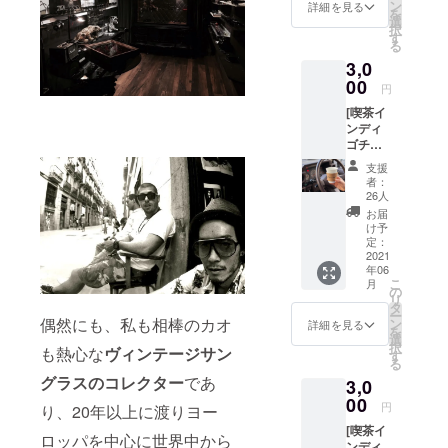
尻珈琲
額を設
ン
詳細を見る
を
焙煎
定する
選
択
所”さん
ことが
す
る
によ
できま
3,0
る、こ
す。
のリ
00
円
ターン
[喫茶イ
のため
ンディ
だけに
ゴチ
焙煎し
ケット]
て頂い
支援
こちら
たオリ
者：
のチ
ジナル
26人
ケット
ブレン
お届
で
ド。
け予
¥3,000
「珈琲
定：
分お好
2021
と日常
年06
きな物
と余
こ
月
をオー
白」が
の
リ
ダー頂
井尻氏
タ
ー
けま
偶然にも、私も相棒のカオ
のお店
ン
詳細を見る
を
す。(珈
のコン
選
択
も熱心な
ヴィンテージサン
琲各
セプ
す
る
種、お
ト。氏
グラスのコレクター
であ
3,0
菓子、
の淹れ
イン
00
る珈琲
円
り、20年以上に渡りヨー
ディゴ
は深煎
[喫茶イ
カ
りで、
ロッパを中心に世界中から
ンディ