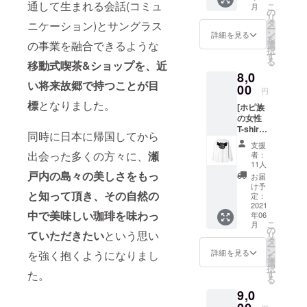
組4名様
び頂け
通して生まれる会話(コミュ
ピアス
こ
月
用意致
まで。
の
ます。
(イヤリ
リ
しま
寝袋&毛
タ
*S:着丈
ニケーション)とサングラス
ング)金
ー
す。 ★
布有
ン
63,身幅
詳細を見る
具&ネッ
を
初日夕
の事業を融合できるような
り。布
選
47,肩幅
クレス
択
食イン
団持参
す
42,袖丈
チェー
る
移動式喫茶&
ショップを、近
ディゴ
ok。 *
18 *M:
ンの色 :
8,0
カ
宿泊希
着丈68,
ゴール
い将来故郷で持つことが目
リー、
00
望日
身幅52,
円
ド or シ
珈琲付
は、
肩幅46,
ルバー
標
となりました。
[ホピ族
き *有効
メール
袖丈22
※ピアス
の女性
期限:リ
にて半
*L:着丈
とネッ
T-shirt]
ターン
年前か
72,身幅
同時に日本に帰国してから
クレス
喫茶イ
開始か
らご相
55,肩幅
支援
で同じ
ンディ
ら3年
談可能
出会った多くの方々に、
瀬
50,袖丈
者：
カラー
ゴのシ
間。 *1
です。
11人
22 *XL:
になり
ンボル
戸内の島々の美しさをもっ
名様分
(追って
着丈75,
お届
ます。
であ
のお値
こちら
け予
身幅60,
※チェー
と知って頂き、その自然の
る、ネ
段で
定：
から
肩幅55,
ンはス
イティ
2021
す。 *1
メール
袖丈23
テンレ
中で美味しい珈琲を味わっ
年06
ブイン
組4名様
アドレ
ス素
こ
月
ディア
まで。
の
スをお
ていただきたい
という思い
材、約
リ
ン•ホピ
寝袋&毛
タ
知らせ
38cm、
ー
族の紋
布有
ン
致しま
詳細を見る
を強く抱くようになりまし
アジャ
を
章。今
り。布
選
す。)
スター
択
週4/5に
団持参
た。
す
*Check
無。 ③
る
広島の
ok。 *
in:
シーグ
9,0
仲間達
宿泊希
15:00〜
ラスの
と開催
望日