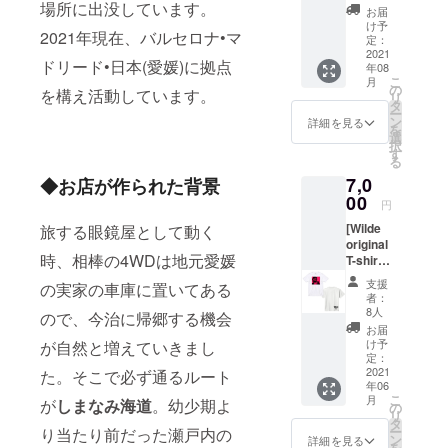
場所に出没しています。
リー] ピ
戸内、
さ、コ
すよう
お届
しくお
アス(イ
大三島
ク、そ
け予
にとい
願い致
2021年現在、バルセロナ•マ
ヤリン
迄遊び
定：
してほ
う願い
しま
グ)と
2021
に来て
のかな
を込め
す！ S
ドリード•日本(愛媛)に拠点
年08
ネック
下さい♪
甘さが
て作成
サイズ
こ
月
レスの
*有効期
の
ありま
したオ
を構え活動しています。
(35.6 ×
リ
セット
限:お店
タ
す。 時
リジナ
35.6 ×
ー
をご用
が存在
ン
間をか
詳細を見る
ルトー
7.6cm)
を
意致し
する限
選
けて丁
トバッ
100%ナ
択
まし
り有
す
寧に焙
グ。 お
チュラ
る
た。
効。 *ご
煎され
買い物
ルコッ
7,0
◆お店が作られた背景
ビーチ
購入者
たこち
バッグ
トン
に流れ
00
様本人
らのブ
として
円
着いた
に限り
レン
もご使
[Wilde
旅する眼鏡屋として動く
ガラス
有効。 *
ド、是
用下さ
original
のかけ
お礼の
非ご賞
い。 皆
時、相棒の4WDは地元愛媛
T-shirt]
ら、
メッ
味くだ
様のあ
スペイ
シーグ
セージ
さい。
たたか
支援
の実家の車庫に置いてある
ン時代
ラスを
と共に
者：
いご支
にWilde
使用し
メール
8人
ので、今治に帰郷する機会
援を宜
チーム
ていま
にてお
お届
しくお
が自分
す。 全
送りさ
け予
が自然と増えていきまし
願い致
達で撮
て色や
定：
せて頂
しま
影した
2021
た。そこで必ず通るルート
形が異
きま
す！ L
年06
写真を
なるた
す。ご
サイズ
こ
月
が
しまなみ海道
。幼少期よ
用いた
め、世
の
利用の
(48.3 x
リ
ショッ
界に1つ
タ
際は
38.1 x
ー
り当たり前だった瀬戸内の
プオリ
しかな
ン
メール
詳細を見る
15.2
を