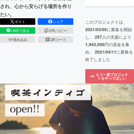
され、心から安らげる場所を作り
たい。
このプロジェクトは、
ポスト
シェア
2021/03/05
に募集を開始
LINEで送る
URLコピー
し、
257
人の支援により
埋め込み
QRコード
1,943,000
円の資金を集
め、
2021/04/11
に募集を
終了しました
もう一度プロジェク
トをやってほしい