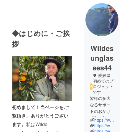
◆はじめに・ご挨
拶
Wildes
unglas
ses44
愛媛県
初めてのプ
ロジェクト
です
皆様の多大
なるサポー
初めまして！当ページをご
トのおかげ
覧頂き、ありがとうござい
でなんとか
https://www.instagram.com/no414414/?hl=ja
ます。
私はWilde
ギリギリこ
https://www.instagram.com/indigo_cafe_island/
の地球に存
https://www.wildewebstore.com/