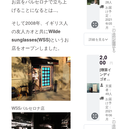
お店をバルセロナで立ち上
からで
28人
も、皆
お届
げることになるとは...。
様から
け予
の応援
定：
を頂け
2021
そして2008年、イギリス人
年05
れば非
こ
月
常に嬉
の
の友人カオと共に
Wilde
リ
しいで
タ
ー
す。何
sunglasses(WSS)
というお
ン
詳細を見る
を
卒宜し
選
択
店をオープンしました。
くお願
す
る
い致し
2,0
ます。 *
感謝の
00
円
メール
[喫茶イ
を書か
ンディ
せて頂
ゴオリ
きま
ジナル
す。
支援
ブレン
*¥2,000
者：
ド100g]
以上で
49人
大阪は
任意の
お届
大正区
支援額
け予
にある
を指定
定：
WSSバルセロナ店
深煎り
2021
された
年06
珈琲専
い場合
こ
月
門
は、上
の
リ
店、”井
乗せ金
タ
ー