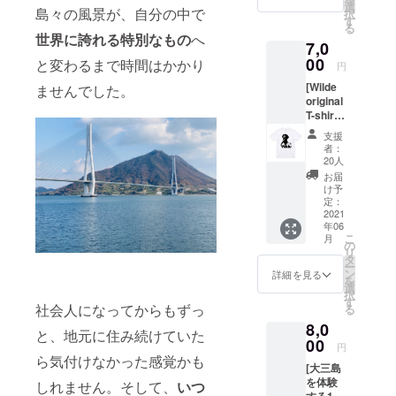
ジナルT
い、あ
選
画面を
cm)
島々の風景が、自分の中で
択
シャ
なただ
す
当日ご
100%ナ
る
ツ。こ
けのア
提示下
世界に誇れる特別なもの
へ
チュラ
7,0
ちらの
クセサ
さい。
ルコッ
作品は
00
リーで
と変わるまで時間はかかり
円
トン
女性モ
す。 (写
[Wilde
ませんでした。
デルの
真のデ
original
背景に
ザイン
T-shirt]
ヴィ
は一例
スペイ
ヴィッ
です。
支援
ン時代
ドなピ
完成形
者：
にWilde
ンクを
は届い
20人
チーム
差し色
てから
お届
が自分
に。ブ
のお楽
け予
達で撮
ラック
定：
しみ♪心
影した
2021
とのコ
を込め
年06
写真を
ントラ
てお作
こ
月
用いた
ストが
の
り致し
リ
ショッ
ミニマ
タ
ます。
ー
プオリ
ルだが
ン
ピアス
詳細を見る
を
ジナルT
どこか
選
orイヤ
択
シャ
暖かい
す
リング
社会人になってからもずっ
る
ツ。髭
印象
とネッ
8,0
もじゃ
に。
クレ
と、地元に住み続けていた
の男性
00
バック
ス、一
円
がWilde
には
ら気付けなかった感覚かも
つずつ
[大三島
のサン
Wildeの
のセッ
を体験
グラス
しれません。そして、
いつ
ロゴ入
トで