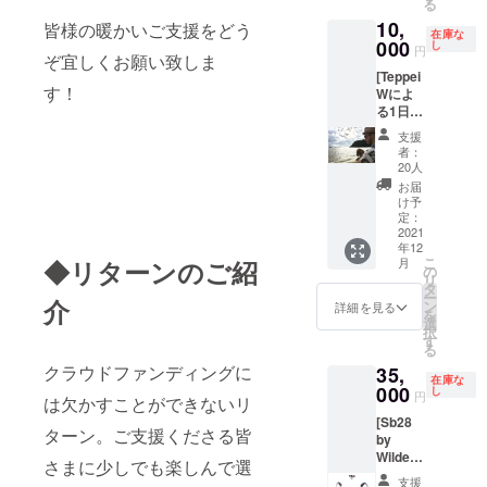
る
に流れ
ル。こ
す。こ
ジャン
Gaultier
10,
着いた
皆様の暖かいご支援をどう
ちらは
ちらの
ポール
Color:
在庫な
ガラス
000
未使用
作品は
ゴルチ
gold
し
円
ぞ宜しくお願い致しま
のかけ
(デッド
とても
エのサ
metal x
[Teppei
ら、
ストッ
遊び心
ングラ
brown
す！
Wによ
シーグ
ク)一点
に溢れ
スのご
lense
る1日大
ラスを
物とな
てい
紹介で
Conditi
三島巡
使用し
りま
て、両
す。デ
on:
支援
り+イン
ていま
す。こ
テンプ
ザイン
Deadst
者：
ディゴ
す。 全
のサン
ルの中
はシン
ock
20人
珈琲付
て色や
グラス
央部分
プルな
Made
お届
き] 私と
形が異
を掛け
に配置
丸型で
in:
け予
共にガ
なるた
定：
て是
されて
ミュー
Japan
イド
2021
め、世
非、瀬
あるネ
ジシャ
From:
年12
ブック
界に1つ
戸内大
ジを回
ンの
90’s • •
こ
◆リターンのご紹
月
に載っ
しかな
の
三島ま
すとな
ジョン•
世界的
リ
ている
い、あ
タ
で遊び
んと左
レノン
に人気
ー
介
大三島
なただ
ン
に来て
右に長
氏が掛
を博し
詳細を見る
を
の観光
けのア
選
下さ
さが調
けてい
ている
択
名所か
クセサ
す
い！ *フ
節可
そうな
1990年
る
ら、
リーで
レーム
能。フ
タイプ
代製
クラウドファンディングに
35,
載って
す。 (写
幅:130
レーム
です。
ジャン
在庫な
いない
000
真のデ
し
mm *レ
型は
それだ
ポール
円
は欠かすことができないリ
隠れス
ザイン
ンズ
ベー
けなら
ゴルチ
[Sb28
ポット
は一例
高:50m
シック
普通で
エのサ
ターン。ご支援くださる皆
by
を周る
です。
m *テン
なボス
すが、
ングラ
Wilde
Teppei
完成形
プ
トンタ
このサ
スのご
さまに少しでも楽しんで選
sunglas
Wの
は届い
ル:130
イプで
ングラ
紹介で
支援