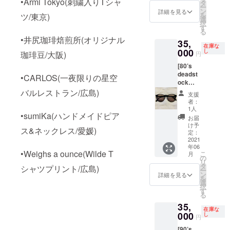
•Armi Tokyo(刺繍入りTシャ
にあっ
を使用
タ
のお値
ングは
非常に
しょう
てお
ー
たこと
してお
ン
段で
詳細を見る
ネジバ
雰囲気
か。そ
り、エ
を
ツ/東京)
からこ
りま
選
す。 *1
ネタイ
のある
れを90
レガン
択
の名が
す。こ
す
ツアー
プにな
一本で
年代に
トな雰
る
付けら
ちらは
最大4名
りま
す。ユ
やっ
囲気を
•井尻珈琲焙煎所(オリジナル
35,
れまし
眼鏡職
様迄。 *
す。 ②
ニセッ
ちゃっ
漂わせ
在庫な
た。世
000
人によ
し
車付
珈琲豆/大阪)
ピアス
円
クスモ
ている
ており
界的な
るハン
き。 *開
(イヤリ
デル。
のは流
ます。
[80’s
潮流と
ドメイ
催希望
ング)金
こちら
石で
またブ
deadst
して丸
ド製造
•CARLOS(一夜限りの星空
日は備
具&ネッ
は未使
す。サ
リッジ
ock
型アイ
となっ
考欄ま
クレス
用(デッ
イドレ
の部分
USA] 今
バルレストラン/広島)
ウェ
ており
たは
チェー
支援
ドス
ンズに
に三角
回のプ
アーが
ます。
メール
者：
ンの色 :
トック)
はブラ
形の紋
ロジェ
主流で
このサ
1人
にてご
ゴール
一点物
ンドロ
章が施
•sumiKa(ハンドメイドピア
クトの
すが、
ングラ
相談承
お届
ド or シ
となり
ゴがプ
されて
為にレ
あえて
スを掛
け予
りま
ルバー
ます。 •
リント
おり細
ス&ネックレス/愛媛)
アな
その逆
定：
けてぜ
す。
※ピアス
• フレー
されて
部にも
1980年
2021
をい
ひ瀬戸
(追って
とネッ
ム幅:
ありま
フラン
年06
代製
く”スク
内、大
こちら
クレス
•Weighs a ounce(Wilde T
135mm
す。フ
スの鬼
こ
月
デッド
エアー
の
三島迄
から
で同じ
レンズ
レーム
才ゴル
リ
ストッ
(四
タ
遊びに
シャツプリント/広島)
メール
カラー
高:
カラー
チエ氏
ー
クサン
角)”デ
ン
来て下
詳細を見る
アドレ
になり
45mm
はゴー
のこだ
を
グラス
ザイン
選
さい！ *
スをお
ます。
テンプ
ルドで
わりを
択
を出さ
で。吊
す
フレー
知らせ
※チェー
ル:
レンズ
感じる
る
せて頂
り目上
ム幅:
致しま
ンはス
135mm
にはラ
作品で
35,
きま
がりな
140mm
す。) *
テンレ
在庫な
• • 興味
イトグ
す。
す。 • •
000
作りが
し
*レンズ
時間は
円
ス素
のある
リーン
ハッ
Brand:
特徴的
高:
13:00-
材、約
方、宜
が採用
ト、帽
[90’s