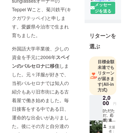
sunglassesオーナーの
メッセー
在させて頂
Teppei Wこと、菊川鉄平(キ
ジを送る
いている、
クガワテッペイ)と申しま
今年13年目
に入るWilde
す。愛媛県今治市で生まれ
sunglasses
育ちました。
リターンを
のオー
ナー。
選ぶ
外国語大学卒業後、少しの
資金を手元に2006年
スペイ
自然、海、
目標金額
動物(特に犬
ンのバルセロナに移住
しま
未達でも
と猫)、珈琲
リターン
した。元々洋服が好きで、
と日本食、
が届きま
当初バルセロナでは知人の
音楽と
す
(All-in
方式)
ファッショ
紹介もあり旧市街にある古
ン、サッ
2,0
着屋で働き始めました。毎
00
カーをこよ
円
日接客をする中である日、
なく愛する
[ただた
だ、応
1982年生ま
運命的な出会いがありまし
援] 遠く
れ。
からで
た。後にその方と自分達の
支援
も近く
者：