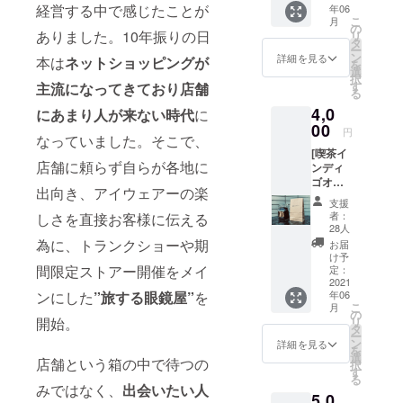
きま
経営する中で感じたことが
年06
ティブ
ニア
す。ご
こ
月
イン
ショッ
の
利用の
ありました。10年振りの日
リ
ディア
プで購
タ
際は
ー
ンのホ
入した
ン
メール
詳細を見る
本は
ネットショッピングが
を
ピ族の
もの。
選
画面を
択
モチー
亡き母
す
主流になってきており店舗
当日ご
る
フは
が特に
提示下
4,0
1980年
にあまり人が来ない時代
に
気に
さい。
に両親
00
入って
円
なっていました。そこで、
がサン
いたら
[喫茶イ
フラン
しい。
店舗に頼らず自らが各地に
ンディ
シスコ
モチー
ゴオリ
へ新婚
フの裏
出向き、アイウェアーの楽
ジナル
旅行に
には作
支援
ブレン
行った
者の名
者：
しさを直接お客様に伝える
ド200g]
時、滞
前
28人
大阪は
在して
為に、トランクショーや期
と”Sun
お届
大正区
いたホ
God”と
け予
にある
間限定ストアー開催をメイ
テルの
定：
記され
深煎り
2021
スーベ
てあっ
ンにした
”旅する眼鏡屋”
を
年06
珈琲専
ニア
た。訳
こ
月
門
ショッ
の
すと”太
開始。
リ
店、”井
プで購
タ
陽の
ー
尻珈琲
入した
ン
神”。 一
詳細を見る
を
焙煎
もの。
選
年を通
店舗という箱の中で待つの
択
所”さん
亡き母
す
して瀬
る
によ
が特に
戸内に
みではなく、
出会いたい人
5,0
る、こ
気に
降り注