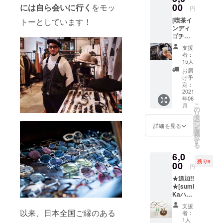
のリ
00
には自ら会いに行く
をモッ
入って
ぐ太陽
円
ターン
いたら
の光の
[喫茶イ
トーとしています！
のため
しい。
様に暖
ンディ
だけに
モチー
かいエ
ゴチ
焙煎し
フの裏
ネル
ケット]
て頂い
には作
ギーが
支援
こちら
たオリ
者の名
皆様に
者：
のチ
ジナル
前
15人
届きま
ケット
ブレン
と”Sun
すよう
お届
で
ド。
God”と
け予
にとい
¥5,000
「珈琲
定：
記され
う願い
分お好
2021
と日常
てあっ
を込め
年06
きな物
と余
た。訳
て作成
こ
月
をオー
白」が
の
すと”太
したオ
リ
ダー頂
井尻氏
タ
陽の
リジナ
ー
けま
のお店
ン
神”。 一
詳細を見る
ルトー
を
す。(珈
のコン
選
年を通
トバッ
択
琲各
セプ
す
して瀬
グ。 お
る
種、お
ト。氏
戸内に
買い物
6,0
菓子、
の淹れ
降り注
バッグ
残り9
イン
00
る珈琲
ぐ太陽
として
円
ディゴ
は深煎
の光の
もご使
★追加!!
カ
りで、
様に暖
用下さ
★[sumi
リー)。
口に含
かいエ
い。 皆
Kaハン
このチ
み喉を
ネル
様のあ
ドメイ
ケット
通る瞬
ギーが
たたか
支援
ドアク
片手に
以来、日本全国ご縁のある
間に爽
皆様に
者：
いご支
セサ
ぜひ瀬
やか
1人
届きま
援を宜