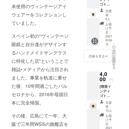
リー)。
口に含
ゴトー
このチ
み喉を
未使用のヴィンテージアイ
トバッ
ケット
通る瞬
支援
グS] 私
ウェアーをコレクションし
片手に
間に爽
者：
達のシ
ぜひ瀬
やか
9人
ていました。
ンボル
戸内、
さ、コ
お届
になっ
大三島
ク、そ
け予
ている
迄遊び
定：
してほ
スペイン初の"ヴィンテージ
ネイ
2021
に来て
のかな
年06
ティブ
下さい♪
甘さが
眼鏡と自分達がデザインす
こ
月
イン
*有効期
の
ありま
リ
ディア
限:お店
タ
す。 時
るハンドメイドサングラス
ー
ンのホ
が存在
ン
間をか
詳細を見る
を
ピ族の
する限
に特化した店"ということで
選
けて丁
択
モチー
り有
す
寧に焙
る
雑誌•メディアから注目され
フは
効。 *ご
煎され
4,0
1980年
購入者
たこち
ました。事業を軌道に乗せ
に両親
00
様本人
らのブ
円
がサン
に限り
レン
た後、10年間過ごしたバル
[喫茶イ
フラン
有効。 *
ド、是
ンディ
シスコ
お礼の
非ご賞
セロナから、2016年母国日
ゴトー
へ新婚
メッ
味くだ
トバッ
旅行に
セージ
本に完全帰国。
さい。
支援
グL] 私
行った
と共に
者：
達のシ
時、滞
メール
10人
ンボル
在して
その後、広島にて一年、大
にてお
お届
になっ
いたホ
送りさ
け予
阪で三年間WSSの旗艦店を
ている
テルの
定：
せて頂
ネイ
2021
スーベ