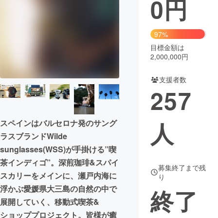
0
円
まちづくり・地域活性化
97%
目標金額は
CAMPFIRE for Social Good
CAMPFIRE Creation
2,000,000円
CAMPFIREふるさと納税
machi-ya
コミュニティ
支援者数
257
人
スペインはバルセロナ発のサング
ラスブランドWilde
sunglasses(WSS)が手掛ける”喫
茶インディゴ”。深煎珈琲&スパイ
募集終了まで残
スカリーをメインに、瀬戸内海に
り
浮かぶ愛媛県大三島の自然の中で
終了
展開していく、移動式喫茶&
ショッププロジェクト。皆様が癒