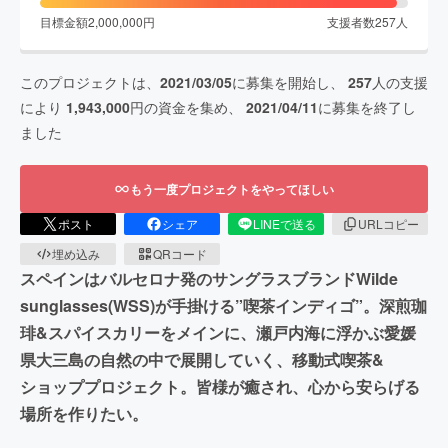
目標金額
2,000,000
円
支援者数
257
人
このプロジェクトは、
2021/03/05
に募集を開始し、
257
人の支援
により
1,943,000
円の資金を集め、
2021/04/11
に募集を終了し
ました
もう一度プロジェクトをやってほしい
ポスト
シェア
LINEで送る
URLコピー
埋め込み
QRコード
スペインはバルセロナ発のサングラスブランドWilde
sunglasses(WSS)が手掛ける”喫茶インディゴ”。深煎珈
琲&スパイスカリーをメインに、瀬戸内海に浮かぶ愛媛
県大三島の自然の中で展開していく、移動式喫茶&
ショッププロジェクト。皆様が癒され、心から安らげる
場所を作りたい。