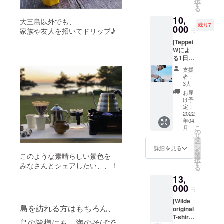
択
カルロ
り有
す
ISLAND
持って
る
ス、僕
効。 *ご
ERの刺
いる様
10,
と広島
購入者
大三島以外でも、
繍を入
で気に
残り7
との出
000
様本人
れまし
入って
家族や友人を招いてドリップ♪
円
逢い”の
に限り
た。カ
おりま
[Teppei
投稿を
有効。 *
ラーは
す。非
Wによ
見て下
お礼の
ベー
常にお
る1日大
さった
メッ
シック
すすめ
三島巡
方には
セージ
なホワ
させて
支援
り+イン
分か
と共に
イトと
者：
頂きた
ディゴ
る、あ
メール
3人
ブラッ
い作品
珈琲付
のバル
にてお
クをご
お届
です。
き] 私と
セロナ
送りさ
け予
用意し
こちら
共にガ
で迷子
定：
せて頂
ており
を着
イド
2022
になっ
きま
ます。
て、是
年04
ブック
ていた
す。ご
以下、
非瀬戸
こ
月
に載っ
古本氏
の
利用の
Zanp;T
内大三
リ
ている
が作
タ
際は
の説明
島に遊
ー
大三島
る、絶
ン
メール
詳細を見る
となり
びに来
を
の観光
品もつ
このような素晴らしい景色を
選
画面を
ます。
て下さ
択
名所か
鍋を今
す
当日ご
みなさんとシェアしたい、、！
(Armiさ
い♪ *サ
る
ら、
回のリ
提示下
んの
イズは
13,
載って
ターン
さい。
ホーム
S,M,L,X
いない
000
で出さ
ページ
円
Lからお
隠れス
せて頂
より抜
好みの
[Wilde
ポット
ける事
粋) • •
サイズ
島を訪れる方はもちろん、
original
を周る
になり
“私達が
をお選
T-shirt
Teppei
まし
住むこ
島の皆様にも、海のそばで
び頂け