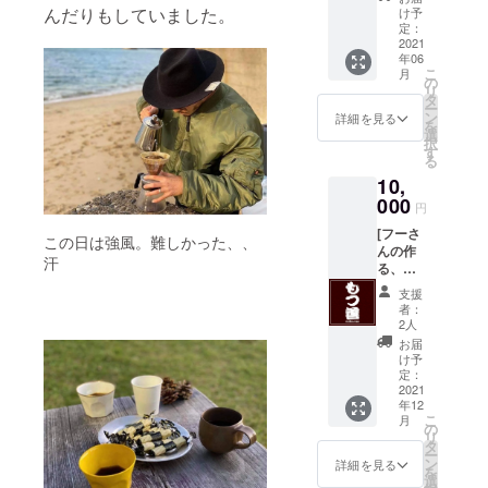
届けと
で
に”Islan
んだりもしていました。
タッチ
け予
にご相
なりま
¥10,000
der(島
定：
を感じ
談くだ
す。
分お好
2021
の
て頂く
さい。 *
年06
きな物
民)”の
為に、
ご購入
こ
月
をオー
ように
の
絵を描
者様本
リ
ダー頂
ステイ
タ
かれた
人に限
ー
けま
し楽し
ン
まま生
詳細を見る
り有
を
す。(珈
んで頂
選
かし、
効。
択
琲各
きた
す
バック
る
種、お
い。 地
プリン
10,
菓子、
球に浮
トにし
イン
000
かぶ島
たT-
円
ディゴ
に住ん
shirtを
[フーさ
カ
でい
制作さ
この日は強風。難しかった、、
んの作
リー)。
る、と
せて頂
汗
る、絶
このチ
言う意
きまし
品もつ
ケット
味では
た。個
支援
鍋in大
片手に
人類
人的に
者：
三島] 僕
ぜひ瀬
皆”島の
2人
はこの
のイン
戸内、
民”であ
女性の
お届
スタグ
大三島
る。 そ
け予
眼差し
ラム
迄遊び
定：
の二つ
が、ど
no4144
2021
に来て
の思い
こか考
年12
14
下さい♪
を込め
えさせ
こ
月
の”フー
*有効期
の
て、右
られる
リ
さんか
限:お店
タ
袖にさ
メッ
ー
らの
が存在
ン
りげな
詳細を見る
セージ
を
シェフ
する限
選
く
性を