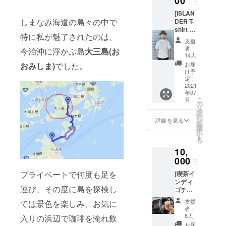
00
,Check
円
色 : ホ
した”太
は、
out:
ワイト
[ISLAN
陽と星
メール
11:00. *
系 or ブ
しまなみ海道の島々の中で
DER T-
空の集
にて半
連泊希
ルー系
shirt by
い”のイ
年前か
望の方
特に私が魅了されたのは、
※ピアス
Armi
ベント
らご相
はリ
支援
とネッ
Tokyo x
にて、
談可能
ターン
者：
今治沖に浮かぶ島
大三島(お
クレス
Wss]
広島市
です。
14人
開始後
で同じ
“Zan;p(
をベー
(追って
おみしま)
でした。
お気軽
お届
カラー
残
スに活
こちら
け予
にご相
になり
布)”を
動して
定：
から
談くだ
ます。
用いて
2021
いる
メール
さい。 *
※シーグ
年07
作られ
アー
アドレ
ご購入
こ
ラスは
月
た、東
ティス
の
スをお
者様本
リ
洗浄、
京を
トBob
タ
知らせ
人に限
ー
殺菌済
ベース
氏が、
ン
致しま
詳細を見る
り有
を
み。 ----
に活動
ハンド
選
す。)
効。
択
-----------
されて
ドロー
す
*Check
る
----- ア
いる
イング
in:
クセサ
10,
Armi
によっ
15:00〜
リーは
Tokyo
000
て描い
,Check
円
BOXに
とWSS
てくれ
out:
お入れ
プライベートで何度も足を
[喫茶イ
のコラ
た”ホピ
11:00. *
し、郵
ンディ
ボTとな
族の女
連泊希
運び、その度に島を探検し
送させ
ゴチ
りま
性”。 こ
望の方
て頂き
ケット]
す。 大
の素晴
はリ
支援
ては景色を楽しみ、お気に
ます。
こちら
三島を
らしい
ターン
者：
ポスト
のチ
訪れる
作品の
8人
入りの浜辺で珈琲を淹れ飲
開始後
へのお
ケット
方々
繊細な
お気軽
お届