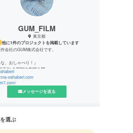
GUM_FILM
東京都
他に1件のプロジェクトを掲載しています
作会社のGUM株式会社です。
んな、おしゃべり！』
11月下旬 全国順次劇場公開
shaberi
澤樹、毛塚和義、福田凰希、ユードゥルム・フラッ
minna-oshaberi.com
at Çiçek、那須英彰、今井彰人、板橋駿谷、小野花梨
gum7.com/
メッセージを送る
合健
合健、乙黒恭平、竹浪春花
ーサー：小澤秀平
マトゥルク・演技コーチング：牧原依里
を選ぶ
：江副悟史
コーディネート：廣川麻子