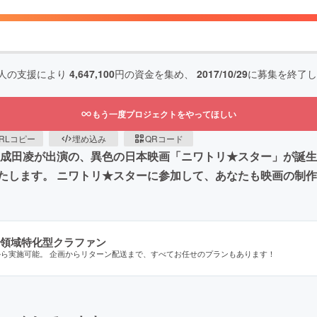
人の支援により
4,647,100
円の資金を集め、
2017/10/29
に募集を終了し
もう一度プロジェクトをやってほしい
RLコピー
埋め込み
QRコード
成田凌が出演の、異色の日本映画「ニワトリ★スター」が誕生し
たします。 ニワトリ★スターに参加して、あなたも映画の制
領域特化型クラファン
から実施可能。 企画からリターン配送まで、すべてお任せのプランもあります！