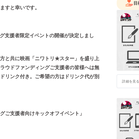
クルド表現監
目
ますと幸いです。
協力：日
企画・製作
配給協力：M
助成：文
ング支援者限定イベントの開催が決定しまし
業）｜独
©2025
方と共に映画「ニワトリ★スター」を盛り上
ラウドファンディングご支援者の皆様へは無
ドリンク付き。ご希望の方はドリンク代が別
詳細を見
グご支援者向けキックオフイベント」