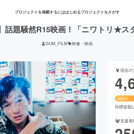
プロジェクトを掲載するには
はじめる
プロジェクトをさがす
】話題騒然R15映画！「ニワトリ★
GUM_FILM
映像・映画
注目のリターン
注目の新着プロジェクト
募集終了が近いプロジェクト
も
現在の
音楽
舞台・パフォーマンス
4,
ゲーム・サービス開発
フード・飲食店
464%
書籍・雑誌出版
アニメ・漫画
目標金額は1
支援者
チャレンジ
ビューティー・ヘルスケ
25