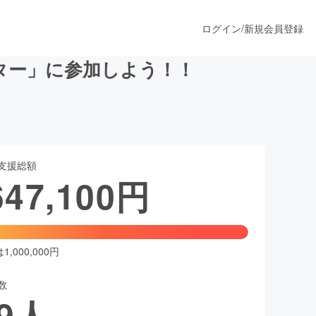
ログイン
/
新規会員登録
スター」に参加しよう！！
うすぐ公開されます
支援総額
プロダクト
647,100
円
ファッション
スポーツ
,000,000円
数
ア
ソーシャルグッド
9
人