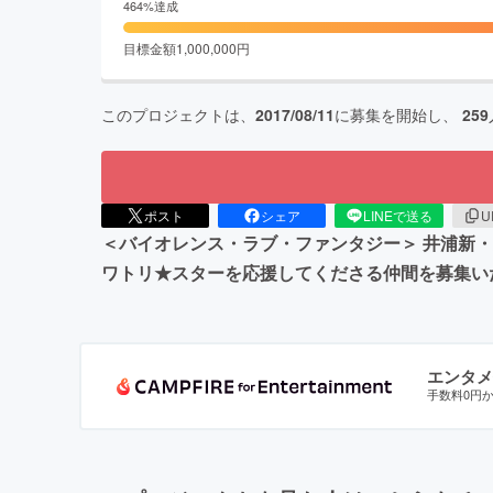
464
%達成
目標金額
1,000,000
円
このプロジェクトは、
2017/08/11
に募集を開始し、
259
ポスト
シェア
LINEで送る
U
＜バイオレンス・ラブ・ファンタジー＞ 井浦新・
ワトリ★スターを応援してくださる仲間を募集い
エンタメ
手数料0円