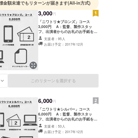
修：Vakkas Colak
標金額未達でもリターンが届きます
(All-in方式)
本ろう芸術協会、東京都障害者スポーツ協会など
3,000
円
プロダクション：GUM株式会社
ou Pro.
「ニワトリ★ブロンズ」コース
3,000円 A：監督、製作スタッ
化庁文化芸術振興費補助金（日本映画製作支援事
フ、出演者からのお礼のお手紙をお
立行政法人日本芸術文化振興会
届け B：【CAMPFIRE限定】携帯待
支援者：95人
受画像（１種類） C：前売り鑑賞券
映画『みんな、 おしゃべり！』製作委員会
お届け予定：2017年12月
２枚 D：「ニワトリ★スター」公式
HPにお名前掲載 E：「ニワトリ★ス
ター」オリジナルロゴステッカー
このリターンを選択する
る
6,000
円
「ニワトリ★シルバー」コース
6,000円 A：監督、製作スタッ
フ、出演者からのお礼のお手紙をお
届け B：【CAMPFIRE限定】携帯待
支援者：53人
受画像（１種類） C：前売り鑑賞券
お届け予定：2017年12月
２枚 D：「ニワトリ★スター」公式