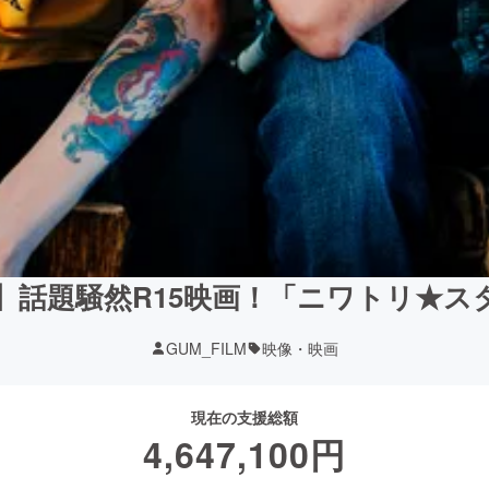
】話題騒然R15映画！「ニワトリ★
GUM_FILM
映像・映画
現在の支援総額
4,647,100
円