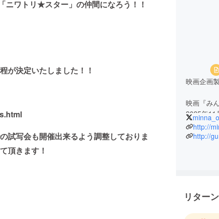
「ニワトリ★スター」の仲間になろう！！
程が決定いたしました！！
映画企画製
映画『み
.html
2025年
minna_o
出演：長
http://
ト、Mur
の試写会も開催出来るよう調整しておりま
http://
て頂きます！
監督：河
脚本：河
プロデュ
ろうドラ
リターン
手話指導
ろう俳優