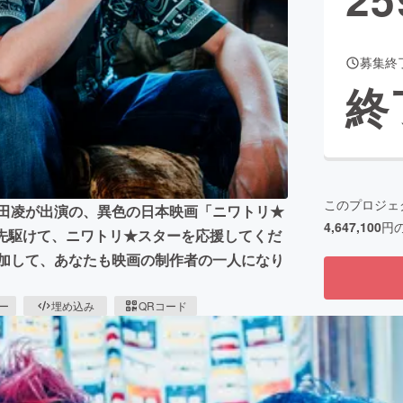
募集終
CAMPFIRE for Social Good
CAMPFIRE Creation
終
CAMPFIREふるさと納税
machi-ya
コミュニティ
このプロジェ
成田凌が出演の、異色の日本映画「ニワトリ★
4,647,100
円
に先駆けて、ニワトリ★スターを応援してくだ
参加して、あなたも映画の制作者の一人になり
ピー
埋め込み
QRコード