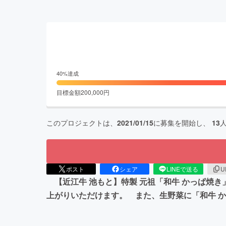
40
%達成
目標金額
200,000
円
このプロジェクトは、
2021/01/15
に募集を開始し、
13
ポスト
シェア
LINEで送る
U
【近江牛 池もと】特製 元祖「和牛 かっぱ焼
上がりいただけます。 また、生野菜に「和牛 