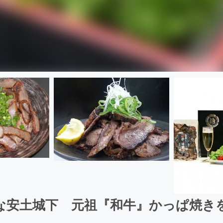
な安土城下 元祖『和牛』かっぱ焼き