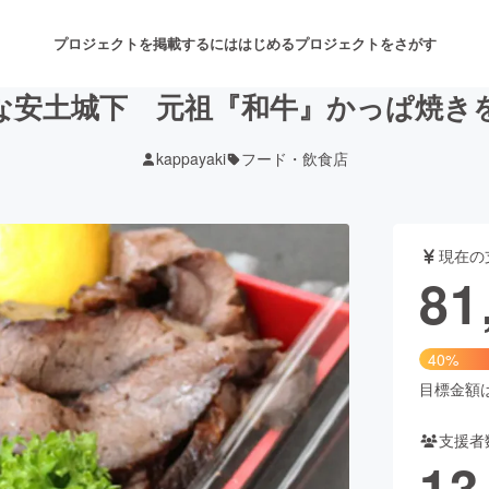
プロジェクトを掲載するには
はじめる
プロジェクトをさがす
な安土城下 元祖『和牛』かっぱ焼き
kappayaki
フード・飲食店
注目のリターン
注目の新着プロジェクト
募集終了が近いプロジェクト
も
現在の
音楽
舞台・パフォーマンス
81
ゲーム・サービス開発
フード・飲食店
40%
書籍・雑誌出版
アニメ・漫画
目標金額は2
支援者
チャレンジ
ビューティー・ヘルスケ
13