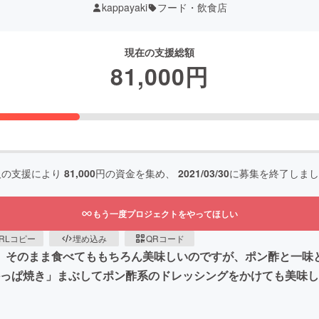
kappayaki
フード・飲食店
現在の支援総額
81,000
円
人の支援により
81,000
円の資金を集め、
2021/03/30
に募集を終了しまし
もう一度プロジェクトをやってほしい
RLコピー
埋め込み
QRコード
き」そのまま食べてももちろん美味しいのですが、ポン酢と一味
かっぱ焼き」まぶしてポン酢系のドレッシングをかけても美味