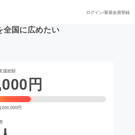
ログイン
/
新規会員登録
を全国に広めたい
うすぐ公開されます
支援総額
プロダクト
,000
円
ファッション
スポーツ
00,000円
数
ア
ソーシャルグッド
人