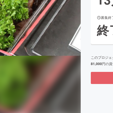
募集終
CAMPFIRE for Social Good
CAMPFIRE Creation
終
CAMPFIREふるさと納税
machi-ya
コミュニティ
このプロジェ
81,000
円の資