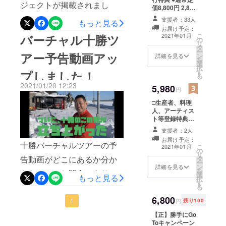
ジェクトが掲載されまし
ブラック
価8,800円 2,820
円OFF⇒5,980円
パール」等
た！
支援者：33人
もっと見る
（税込、送料
の
お届け予定：
https://news.yahoo.co.jp/artic
別） ※東京の場
こ
2021年01月
バーチャル十勝ツ
の
マーケティ
合2名様送料
リ
les/af4275e6f0645cf975947
タ
1,350円（お一人
ングに携わ
ー
アー予告動画アッ
ン
様675円）、他
詳細を見る
を
7011315d41b57a8b599 み
る。
選
の地域の方はお
択
す
問合せくださ
プしました！
2009年シェ
なさまシェアお願い致しま
る
い。 ■事前十勝
フ派遣のパ
2021/01/20 12:23
5,980
す♪
特選お取り寄せ
円
イオニアで
パッケージ（全
□生産者、料理
て1人前です） ●
ある
人、アーティス
究極の豚丼用の
「シェフな
ト等登録特典付
お肉（冷凍） ●
きキャンペーン
び」を創
十勝ラクレット
支援者：2人
全国のコロナで
モールウォッ
業、飲食業
お届け予定：
困っている生産
十勝バーチャルツアーの予
シュ ●十勝ト
こ
2021年01月
の
界に新風を
者、料理人、
テッポ工房 お
リ
告動画がどこにあるか分か
タ
アーティスト、
菓子アソート
巻き起こ
ー
ン
レストラン、旅
詳細を見る
セット ●十勝川
を
らないとのお問合せありま
す。
選
館等々のバー
もっと見る
モール温泉 観
択
す
チャルツアー体
2014年、ブ
月苑入浴剤 ●紫
したので、別に動画をアッ
る
験後の無料登録
竹ガーデンおば
リリアマー
6,800
を受け付けてお
プ致します。かなり面白い
1
あちゃんの花の
円
残り100
レ有明の
ります。 ●通常
種と幸福駅切符
【正】勝手にGo
作りこみになっております
定価8,800円
バーラウン
●十勝旅のしおり
Toキャンペーン
⇒5,980円（税
●十勝バーチャル