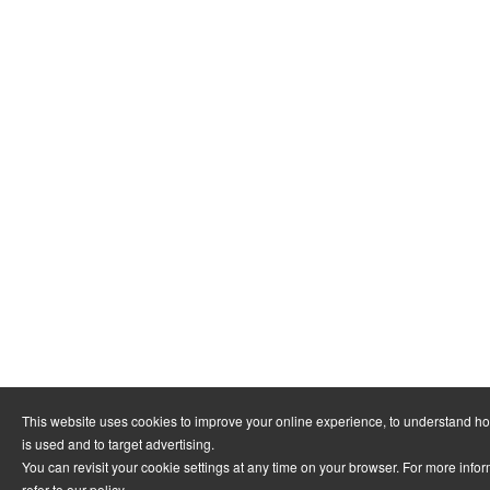
This website uses cookies to improve your online experience, to understand h
is used and to target advertising.
You can revisit your cookie settings at any time on your browser. For more info
refer to
our policy
.