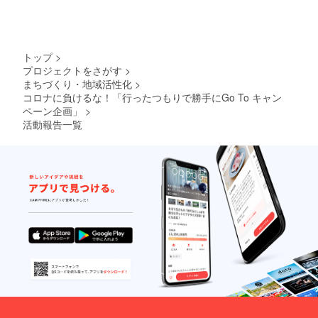
トップ
>
プロジェクトをさがす
>
まちづくり・地域活性化
>
コロナに負けるな！「行ったつもりで勝手にGo To キャン
ペーン企画」
>
活動報告一覧