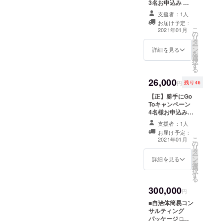
3名お申込み 先
なります！ ■事
バーチャルツ
登録料無料特典
「Brillia
着50名 ●通常定
前十勝特選お取
アー取り扱い説
付き
支援者：1人
価8,800円×3名
り寄せパッケー
Note」から
明書 ※上記商品
お届け予定：
＝26,400円
ジ（全て1人前で
とは別に十勝観
こ
2021年01月
数々のアー
の
6,900円
す） ●究極の豚
光資料など、各
リ
タ
ティストを
OFF⇒19,500円
丼用のお肉（冷
種パンフレット
ー
ン
（税込、送料
詳細を見る
凍） ●十勝ラク
も届きます。 ●
輩出。
を
選
別） ※東京の場
レット モール
無料会員登録特
択
コロナを機
す
合3名様で送料
ウォッシュ ●十
典付き
る
1,450円（お一人
に五感を刺
勝トテッポ工
26,000
様484円）、他
房 お菓子ア
円
残り46
激するバー
の地域の方はお
ソートセット ●
チャルエク
【正】勝手にGo
問合せくださ
十勝川モール温
Toキャンペーン
い。 お一人様合
泉 観月苑入浴
スペリエン
4名様お申込み
計3,166円お得に
剤 ●紫竹ガーデ
スプラット
先着50名 ●通常
なります！ ■事
ンおばあちゃん
支援者：1人
定価8,800円×4
フォームを
前十勝特選お取
の花の種と幸福
お届け予定：
名＝35,200円
り寄せパッケー
駅切符 ●十勝旅
こ
開発し全国
2021年01月
の
9,200円
ジ（全て1人前で
のしおり ●十勝
リ
の観光地を
タ
OFF⇒26,000円
す） ●究極の豚
バーチャルツ
ー
ン
（税込、送料
詳細を見る
丼用のお肉（冷
ネットワー
アー取り扱い説
を
選
別） ※東京の場
凍） ●十勝ラク
明書 ※上記商品
択
す
合4名様で送料
レット モール
とは別に十勝観
る
1,450円（お一人
ウォッシュ ●十
光資料など、各
300,000
様363円）、他
円
勝トテッポ工
種パンフレット
の地域の方はお
房 お菓子ア
も届きます。 ●
■自治体簡易コン
問合せくださ
ソートセット ●
無料会員登録特
サルティング
い。 お一人様合
十勝川モール温
典付き
パッケージ □