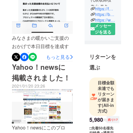
奥山 泰久
https://festadinapoli.com/
https://bma33.com/talkshow_2_1.html
住宅デベ
https://www.makuake.com/project/lemieux/
メッセー
ロッパーの
ジを送る
家業を経てIT
みなさまの暖かいご支援の
会社を起
業。
おかげで本日目標を達成す
その後、富
る事が出来ました！ありが
リターンを
もっと見る
裕層専門の
とうございます。
Yahoo！newsに
コンサル
選ぶ
ティング会
掲載されました！
社を
目標金額
立ち上げ、
2021/01/20 23:26
未達でも
「JCB THE
リターン
CLASS」
が届きま
「六本木
す
(All-in
方式)
ミッド
タウンレジ
5,980
円
残り17
デンス」
Yahoo！newsにこのプロ
□先着50名様先
「ルイ13世
行特典 ●通常定