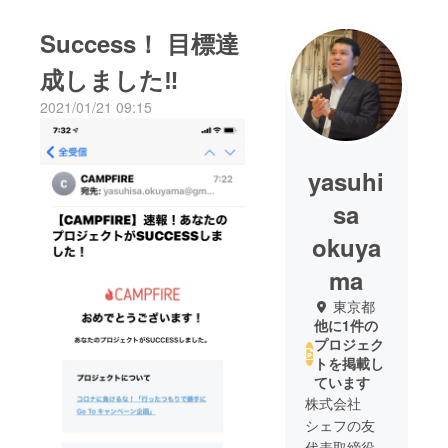
Success！ 目標達
成しました‼
2021/01/21 09:15
yasuhi
sa
okuya
ma
東京都
他に1件の
プロジェク
トを掲載し
ています
株式会社
シェフの友
代表取締役