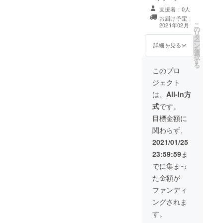
計3,287円お得に
泉 観月苑入浴
バーチャルツ
なります！ ■事
支援者：0人
剤 ●紫竹ガーデ
アー5参加費名分
前十勝特選お取
ンおばあちゃん
お届け予定：
■事前十勝特選お
こ
り寄せパッケー
2021年02月
の花の種と幸福
の
取り寄せパッ
リ
ジ（全て1人前で
駅切符 ●十勝旅
タ
ケージ（全て1人
ー
す） ●究極の豚
のしおり ●十勝
ン
前です） ●究極
詳細を見る
を
丼用のお肉（冷
バーチャルツ
選
の豚丼用のお肉
択
凍） ●十勝ラク
アー取り扱い説
す
（冷凍） ●十勝
る
レット モール
明書 ※上記商品
ラクレット モー
このプロ
ウォッシュ ●十
とは別に十勝観
ルウォッシュ ●
勝トテッポ工
ジェクト
光資料など、各
十勝トテッポ工
房 お菓子ア
種パンフレット
房 お菓子ア
は、
All-In方
ソートセット ●
も届きます。 ●
ソートセット ●
十勝川モール温
式
です。
無料会員登録特
十勝川モール温
泉 観月苑入浴
典付き閉じる
泉 観月苑入浴
目標金額に
剤 ●紫竹ガーデ
剤 ●紫竹ガーデ
ンおばあちゃん
関わらず、
ンおばあちゃん
の花の種と幸福
の花の種と幸福
2021/01/25
駅切符 ●十勝旅
駅切符 ●十勝旅
のしおり ●十勝
23:59:59
ま
のしおり ●十勝
バーチャルツ
バーチャルツ
でに集まっ
アー取り扱い説
アー取り扱い説
明書 ※上記商品
た金額が
明書 ※上記商品
とは別に十勝観
とは別に十勝観
ファンディ
光資料など、各
光資料など、各
種パンフレット
ングされま
種パンフレット
も届きます。 ●
も届きます。 ●
す。
無料会員登録特
ニーズヒアリン