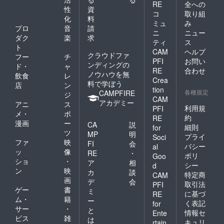
RE
全への
性
資
コ
取り組
化
料
ミュ
み
プロ
音
請
ニ
ニュー
ダク
楽
求
ティ
ス
ト
CAM
ヘルプ
クラウドファ
フー
チ
PFI
お問い
ンディングの
ド・
ャ
RE
合わせ
ノウハウを無
飲食
レ
Crea
料で学ぼう
店
ン
tion
各種規定
CAMPFIRE
ジ
CAM
アカデミー
アニ
ス
利用規
PFI
メ・
ポ
約
RE
漫画
ー
CA
説
細則
for
ツ
MP
明
プライ
Soci
ファ
映
FI
会
バシー
al
ッ
像
RE
・
ポリ
Goo
ショ
・
ア
相
シー
d
ン
映
カ
談
特定商
CAM
画
デ
会
取引法
PFI
ゲー
書
ミ
に基づ
RE
ム・
籍
ー
く表記
for
サー
・
と
情報セ
Ente
ビス
雑
は
キュリ
rtain