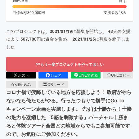
終了
169
%達成
目標金額
300,000
円
支援者数
48
人
このプロジェクトは、
2021/01/19
に募集を開始し、
48
人の支援
により
507,780
円の資金を集め、
2021/01/25
に募集を終了しま
した
もう一度プロジェクトをやってほしい
ポスト
シェア
LINEで送る
URLコピー
埋め込み
QRコード
コロナ禍で疲弊している地方を応援しよう！ 政府がやら
ないなら俺たちがやる。行ったつもりで勝手にGo To
キャンペーン企画を実施します。 先ずは十勝から！十勝
の魅力を凝縮した「5感を刺激する」バーチャル十勝ま
ると体験ツアー♪ 全国どの地域からでもご参加可能です
ので、お気軽にご参加ください。