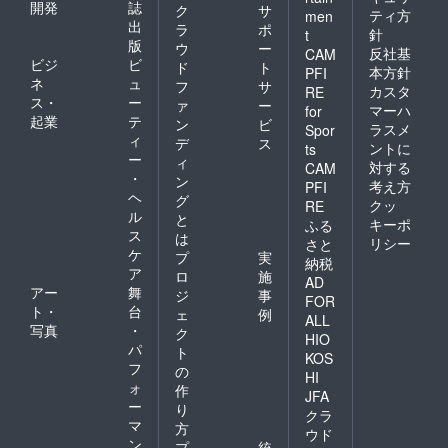
開発
誌
ク
サ
ティ方
men
出
ラ
ポ
針
t
版
ウ
ー
反社基
CAM
ビジ
ビ
ド
ト
本方針
PFI
ネ
ュ
フ
サ
カスタ
RE
ス・
ー
ァ
ー
マーハ
for
起業
テ
ン
ビ
ラスメ
Spor
ィ
デ
ス
ントに
ts
ー
ィ
対する
CAM
・
ン
考え方
PFI
ヘ
グ
クッ
RE
ル
と
キーポ
ふる
ス
は
リシー
さと
ケ
プ
実
納税
ア
ロ
施
AD
アー
舞
ジ
事
FOR
ト・
台
ェ
例
ALL
写真
・
ク
HIO
パ
ト
KOS
フ
の
HI
ォ
作
JFA
ー
り
クラ
マ
方
ウド
ン
プ
統