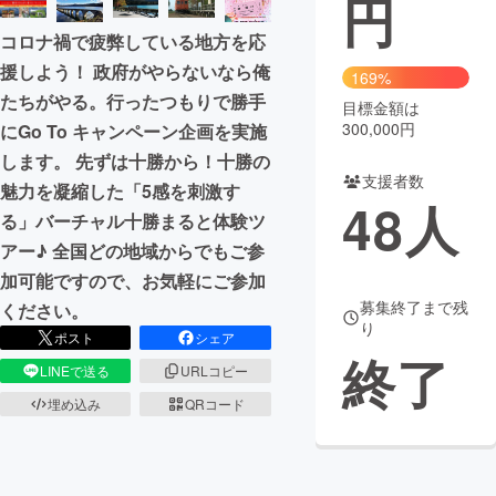
円
コロナ禍で疲弊している地方を応
まちづくり・地域活性化
援しよう！ 政府がやらないなら俺
169%
たちがやる。行ったつもりで勝手
目標金額は
CAMPFIRE for Social Good
CAMPFIRE Creation
300,000円
にGo To キャンペーン企画を実施
CAMPFIREふるさと納税
machi-ya
コミュニティ
します。 先ずは十勝から！十勝の
支援者数
魅力を凝縮した「5感を刺激す
48
人
る」バーチャル十勝まると体験ツ
アー♪ 全国どの地域からでもご参
加可能ですので、お気軽にご参加
募集終了まで残
ください。
り
ポスト
シェア
終了
LINEで送る
URLコピー
埋め込み
QRコード