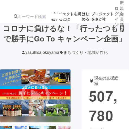
新
ロ
規
グ
会
プロジェクトを掲
はじ
プロジェクト
/
載するには
める
をさがす
イ
員
ン
登
コロナに負けるな！「行ったつもり
録
で勝手にGo To キャンペーン企画」
人気のプロ
注目のリ
注目の新着プロ
募集終了が近いプ
もうすぐ公開
yasuhisa okuyama
まちづくり・地域活性化
ジェクト
ターン
ジェクト
ロジェクト
されます
アート・写真
音楽
現在の支援総
額
507,
テクノロジー・ガジェット
ゲーム・サ
780
映像・映画
書籍・雑誌
ビジネス・起業
チャレンジ