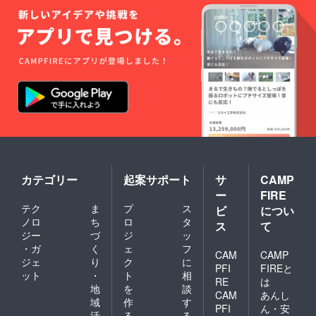
カテゴリー
起案サポート
サ
CAMP
ー
FIRE
テク
ま
プ
ス
ビ
につい
ノロ
ち
ロ
タ
ス
て
ジー
づ
ジ
ッ
・ガ
く
ェ
フ
CAM
CAMP
ジェ
り
ク
に
PFI
FIREと
ット
・
ト
相
RE
は
地
を
談
CAM
あんし
域
作
す
PFI
ん・安
活
る
る