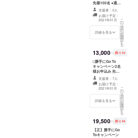
ジを
ので、是非ご覧ください♪
先着100名 ●通常
込、送料別） ■
ツアー取り扱い
定価8,800円
本格的レス
事前十勝特選お
説明書 ※上記商
支援者：0人
2,000円
取り寄せパッ
品とは別に十勝
トランへと
お届け予定：
OFF⇒6,800円
ケージ（全て1人
観光資料など、
こ
2021年01月
進化させ、
の
（税込、送料
前です） ●究極
各種パンフレッ
リ
タ
別） ※東京の場
の豚丼用のお肉
飲食を中心
トも届きます。
ー
ン
合お一人様送料
詳細を見る
（冷凍） ●十勝
●無料会員登録特
を
とした
選
1,350円、他の地
ラクレット モー
典付き
択
す
ソフトサー
域の方はお問合
ルウォッシュ ●
る
せください。 ■
十勝トテッポ工
ビスを開
13,000
事前十勝特選お
房 お菓子ア
円
残り43
発、新たな
取り寄せパッ
ソートセット ●
□勝手にGo To
ケージ（全て1人
ライフスタ
十勝川モール温
キャンペーン2名
前です） ●究極
泉 観月苑入浴
イルを
様お申込み 先着
の豚丼用のお肉
剤 ●紫竹ガーデ
次々に提案
50名 ●通常定価
（冷凍） ●十勝
ンおばあちゃん
支援者：7人
8,800円×2名＝
ラクレット モー
の花の種と幸福
し大規模マ
お届け予定：
17,600円 4,600
ルウォッシュ ●
駅切符 ●十勝旅
こ
2021年01月
ンションの
の
円OFF⇒13,000
十勝トテッポ工
のしおり ●十勝
リ
タ
円（税込、送料
資産価値向
房 お菓子ア
バーチャルツ
ー
ン
別） ※東京の場
詳細を見る
ソートセット ●
アー取り扱い説
を
上に貢献。
選
合2名様送料
十勝川モール温
明書 ※上記商品
択
毎週の様に
す
1,350円（お一人
泉 観月苑入浴
とは別に十勝観
る
様675円）、他
剤 ●紫竹ガーデ
マンション
光資料など、各
19,500
の地域の方はお
ンおばあちゃん
種パンフレット
円
残り48
内レストラ
問合せくださ
の花の種と幸福
も届きます。 ●
【正】勝手にGo
ンで行われ
い。 お一人様合
駅切符 ●十勝旅
無料会員登録特
Toキャンペーン
計2,975円お得に
のしおり ●十勝
典付き ●生産者
るLIVE