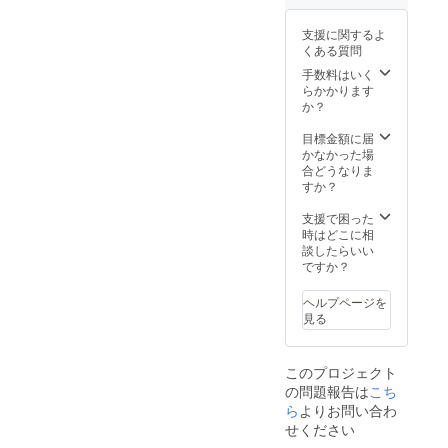
典付き
グ ●コンセプト
メイキング ●ツ
支援に関するよ
アー企画アウト
くある質問
ライン作成 ●コ
手数料はいく
スト算出 ●プロ
らかかります
モーションアウ
か？
トライン作成
目標金額に届
かなかった場
合どうなりま
すか？
支援で困った
時はどこに相
談したらいい
ですか？
ヘルプページを
見る
このプロジェクト
の問題報告は
こち
ら
よりお問い合わ
せください