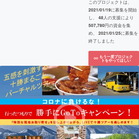
このプロジェクトは、
2021/01/19
に募集を開始
し、
48
人の支援により
507,780
円の資金を集
め、
2021/01/25
に募集を
終了しました
もう一度プロジェク
トをやってほしい