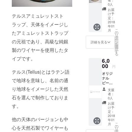
提供元
スト
に白い
縞メノ
0人
(NO
ラップ1
粒子が
ウ(白～
IMAGE)
お届
号 タン
入った
水色～
け予
：
テルスアミュレットスト
グステ
ビーズ)
定：
青～藍
http://d
ンシン
2018
アクア
色の縞
ラップ、天体をイメージし
esign-
年01
カー(中
マリン
模様) 黒
ec.com
こ
月
心の金
(透明な
たアミュレットストラップ
の
水晶
リ
属球)を
薄水色)
タ
(真っ黒
ー
の元祖であり、高級な純銀
ベース
クリソ
ン
で光に
詳細を見る
を
に使用
プレー
選
透かす
択
製のワイヤーを使用したタ
し、釣
ズ(半透
す
と黒っ
る
り人や
明で鮮
ぽい焦
イプです。
6,0
漁師(フ
やかな
げ茶色)
イッ
00
緑色) ホ
ブラッ
円
シャー
ワイト
クトル
テルス(Tellus)とはラテン語
オリジ
マン)の
ジェー
マリン
ナル
為のア
ド(半透
で地球を意味し、名前の通
(不透明
ビーズ
ミュ
明の乳
な真っ
アミュ
レット
り地球をイメージした天然
白色) 黄
黒) 純銀
支援
レット
(護符、
色翡翠
のワイ
者：
石を選んで制作しておりま
スト
お守り)
(山吹色
0人
ヤーを
ラッ
のスト
～黄色
通して
お届
す。
プ 高
ラップ
～白の
け予
いま
級編 天
バー
定：
まだら
す。 画
然石さ
2018
ジョン
模様) ピ
像はサ
他の天体のバージョンも中
年01
ざれ石
です。
ンクオ
ンプル
こ
月
やスワ
使用石
の
パール
で天然
心を天然石製でワイヤーも
リ
ロフス
は タン
タ
(薄いピ
石(合成