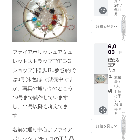
ターン
定：
です。
2017
年11
もし利
こ
月
用され
の
リ
る場合
タ
ー
はロゴ
ン
詳細を見る
を
マーク
選
択
や屋号
す
る
等の
6,0
データ
をお願
00
ファイアポリッシュアミュ
円
いしま
ほたる
レットストラップTYPE-C、
す。 も
玉ア
し特定
ショップ(下記URL参照)内で
ミュ
の商品
レット
に使用
支援
は3号(朱色)まで販売中です
スト
して欲
者：
ラップ1
しい或
0人
が、写真の通り今のところ
号 ほた
いはし
お届
る玉(沖
て欲し
け予
10号まで試作しています
縄の伝
くない
定：
統工芸
2018
という
し、11号以降も考えてま
年01
品のガ
ことが
こ
月
す。
ラス
あれば
の
リ
ビーズ)
事前に
タ
ー
をベー
連絡願
ン
詳細を見る
を
名前の通り中心はファイア
スに使
いま
選
択
用した
す。 リ
す
ポリッシュ(チェコの工芸品
る
アミュ