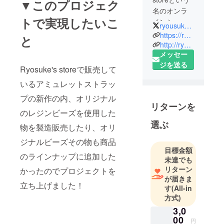
▼このプロジェク
名のオンラ
トで実現したいこ
インショッ
ryousuke_199090
プでアクセ
https://ryosukesstore.booth.pm
と
サリーやス
http://ryousukekobo.blog.fc2.com
メッセー
トラップ等
ジを送る
を売ってい
Ryosuke's storeで販売して
ますが、新
いるアミュレットストラッ
たな商品等
プの新作の内、オリジナル
も沢山製造
リターンを
販売したい
のレジンビーズを使用した
のでよろし
選ぶ
物を製造販売したり、オリ
くお願いし
ジナルビーズその物も商品
ます。
目標金額
オンライン
のラインナップに追加した
未達でも
ショップは
リターン
かったのでプロジェクトを
勿論のこ
が届きま
立ち上げました！
と、徳島
す
(All-in
方式)
びっくり日
曜市やフジ
3,0
00
グラン北島
円