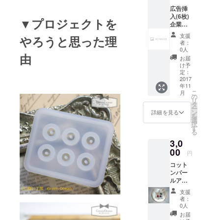
店のハンド
広告挿
入(6枚)
メイドマー
▼プロジェクトを
企業さ
ケットにも
んや店
支援
やろうと思った理
出店してお
舗経営
者：
者さん
ります。
0人
由
向きの
お届
リター
け予
ンで
定：
す。 も
2017
年11
し利用
こ
月
される
の
リ
場合は
タ
ー
ロゴ
ン
詳細を見る
を
マーク
選
択
や屋号
す
る
等の
3,0
データ
をお願
00
円
いしま
コット
す。 も
ンパー
し特定
ルア
の商品
ミュ
に使用
支援
レット
して欲
者：
スト
しい或
0人
ラップ
いはし
お届
シリー