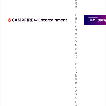
可
能
。
企
画
掲載
無料
か
ら
リ
タ
ー
ン
配
送
ま
で
、
す
べ
て
お
任
せ
の
プ
ラ
ン
も
あ