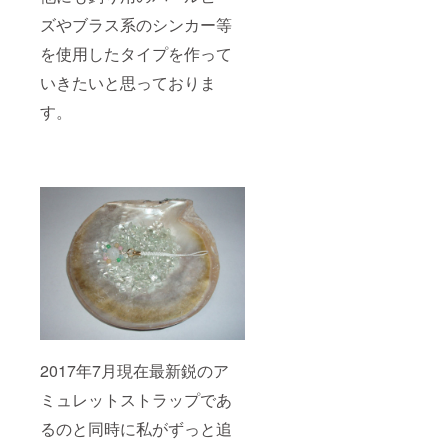
(NO
IMAGE)
ズやブラス系のシンカー等
：
を使用したタイプを作って
http://d
esign-
いきたいと思っておりま
ec.com
す。
2017年7月現在最新鋭のア
ミュレットストラップであ
るのと同時に私がずっと追