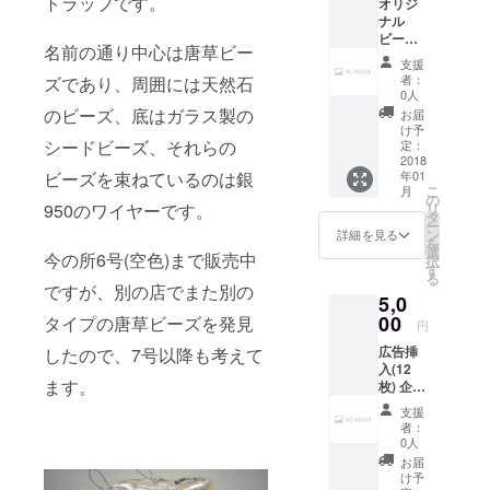
トラップです。
オリジ
元(NO
ナル
IMAGE)
ビーズ
：
名前の通り中心は唐草ビー
アミュ
http://d
支援
レット
esign-
者：
ズであり、周囲には天然石
スト
ec.com
0人
ラップ
のビーズ、底はガラス製の
お届
オリジ
け予
ナル
シードビーズ、それらの
定：
ビーズ
2018
年01
ビーズを束ねているのは銀
で作ら
こ
月
れたア
の
リ
950のワイヤーです。
ミュ
タ
ー
レット
ン
詳細を見る
を
スト
選
今の所6号(空色)まで販売中
択
ラップ
す
る
の新作
ですが、別の店でまた別の
5,0
をプレ
ゼント
00
タイプの唐草ビーズを発見
円
しま
広告挿
したので、7号以降も考えて
す。 素
入(12
材提供
ます。
枚) 企業
元(NO
さんや
IMAGE)
支援
店舗経
：
者：
営者さ
http://d
0人
ん向き
esign-
お届
のリ
ec.com
け予