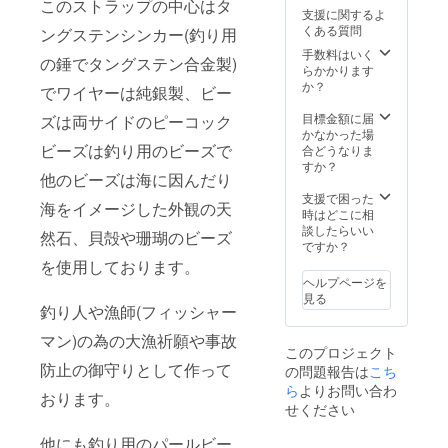
このストラップの中心はタ
品にも
かお願
ます。
支援に関するよ
付属す
いしま
桐箱に
くある質問
ングステンシンカー(釣り用
る事が
す。(混
入れて
ありま
在させ
手数料はいく
発送し
の錘でタングステン合金製)
すが、
るのも
らかかります
ます テ
これは
可能で
か？
ルス
でワイヤーは純銀製、ビー
50枚の
す) 素材
(Tellus)
内にカ
提供元
目標金額に届
ズは両サイドのピーコック
とはラ
ウント
(NO
かなかった場
テン語
されま
ビーズは釣り用のビーズで
IMAGE)
合どうなりま
で地球
せん。
：
すか？
を意味
他のビーズは海に因んだり
A4サイ
http://d
し、同
ズのチ
esign-
支援で困った
時にギ
海をイメージした外観の天
ラシか
ec.com
時はどこに相
リシャ
名刺
談したらいい
神話の
然石、貝殻や珊瑚のビーズ
カード
ですか？
大地の
(91×55
女神ガ
を使用しております。
mm)の
イアの
ヘルプページを
どちら
ラテン
見る
がいい
釣り人や漁師(フィッシャー
語名で
かお願
もあり
マン)の為の大漁祈願や事故
いしま
ます。
このプロジェクト
す。(混
防止の御守りとして作って
の問題報告は
こち
在させ
るのも
ら
よりお問い合わ
おります。
可能で
せください
す) 素材
提供元
他にも釣り用のパールビー