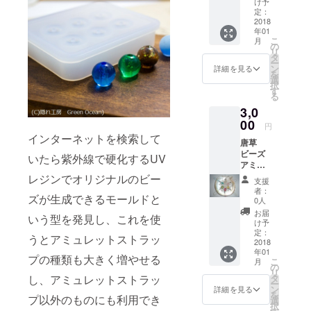
て欲し
け予
ズ 1号
くない
定：
(ホワイ
2018
という
年01
ト)、
ことが
こ
月
2(ブ
あれば
の
リ
ラッ
事前に
タ
ー
ク)、
連絡願
ン
詳細を見る
を
3(アメ
いま
選
択
ジス
す。 リ
す
る
ト)、
ターン
3,0
4(レッ
品にも
ド)、5
00
付属す
円
号(シャ
る事が
インターネットを検索して
唐草
ンパン)
ありま
ビーズ
これら
すが、
いたら紫外線で硬化するUV
アミュ
からお
これは6
レット
好きな
レジンでオリジナルのビー
枚の内
支援
スト
物をお
にカウ
者：
ズが生成できるモールドと
ラップ
一つお
ントさ
0人
シリー
選び下
れませ
お届
いう型を発見し、これを使
ズ 1号
さい。
ん。 A4
け予
(白色)、
定：
サイズ
うとアミュレットストラッ
2(桜
2018
のチラ
年01
色)、
シか名
プの種類も大きく増やせる
こ
月
3(檸檬
の
刺カー
リ
色)、
タ
し、アミュレットストラッ
ド
ー
4(桃
ン
(91×55
詳細を見る
を
色)、5
プ以外のものにも利用でき
選
mm)の
択
号(若草