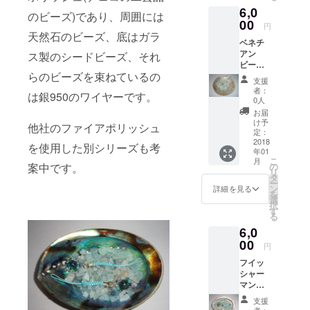
ターン
6,0
レット
品にも
のビーズ)であり、周囲には
(護符、
00
付属す
円
お守り)
る事が
天然石のビーズ、底はガラ
ベネチ
のスト
ありま
アン
ラップ
ス製のシードビーズ、それ
すが、
ビーズ
バー
これは
らのビーズを束ねているの
を使用
ジョン
12枚の
支援
したア
です。
内にカ
者：
は銀950のワイヤーです。
ミュ
使用石
ウント
0人
レット
は ほた
されま
お届
(護符、
る玉(黒
せん。
け予
他社のファイアポリッシュ
お守り)
地に水
定：
A4サイ
のスト
2018
色～青
ズのチ
を使用した別シリーズも考
年01
ラップ
の模様)
ラシか
こ
月
バー
シーブ
の
案中です。
名刺
リ
ジョン
ルーカ
タ
カード
ー
です。
ルセド
ン
(91×55
詳細を見る
を
使用石
ニー(半
選
mm)の
択
は ベネ
透明な
す
どちら
る
チアン
水色) ブ
がいい
6,0
ビーズ
ルーフ
かお願
ヌーボ
00
ローラ
いしま
円
ラ・ソ
イト (ガ
す。(混
フイッ
ンメル
ラスの
在させ
シャー
ソ・ホ
ような
るのも
マンズ
ワイト
透明な
可能で
アミュ
(透明な
淡青色)
す) 素材
支援
レット
ガラス
ブルー
者：