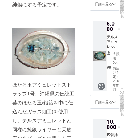
ー
キー等
グステ
ン
純銀にする予定です。
ンク) 純
詳細を見る
石含む)
を
高級素
ンシン
選
銀のワ
なので
択
材を封
カー(銀
す
イヤー
写真の
る
入し
色の金
を通し
物とは
6,0
て、純
属) シー
ていま
異なり
銀のワ
00
ブルー
す。 画
ます。
円
イヤー
カルセ
像はサ
桐箱に
テルス
を通し
ドニー
ンプル
入れて
アミュ
て作っ
(半透明
で天然
発送し
レット
た高級
な水色)
石(合成
ます 注)
スト
なオリ
アクア
石含む)
アワビ
支援
ラップ
ジナル
マリン
なので
者：
の殻と
アズロ
ビーズ
(透明な
0人
写真の
浄化用
マラカ
アミュ
薄水色)
物とは
お届
チップ
イトを
レット
マザー
け予
異なり
(アクア
ベース
スト
定：
オブ
ます。
マリン)
に使用
2018
ラップ
パール
尚、桐
は付い
ほたる玉アミュレットスト
年01
し、地
を差し
(乳白色
箱に入
ていま
こ
月
球をイ
上げま
の
にとこ
れて発
ラップ1号、沖縄県の伝統工
せん。
リ
メージ
す。 素
タ
ろどこ
送しま
ご了承
ー
したア
材提供
ン
芸のほたる玉(銀箔を中に仕
ろに真
詳細を見る
す 注)シ
くださ
を
ミュ
元(NO
選
珠光沢)
ロチョ
い。
択
レット
込んだガラス細工)を使用
IMAGE)
す
アパタ
ウガイ
る
(護符、
：
イト(青
の殻と
し、テルスアミュレットと
10,
お守り)
http://d
～藍色)
浄化用
のスト
000
esign-
ピー
チップ
円
同様に純銀ワイヤーと天然
ラップ
ec.com
コック
(グリー
広告挿
バー
ビーズ
ンアメ