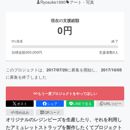
Ryosuke1990
アート・写真
現在の支援総額
0
円
終了
0
%達成
目標金額
300,000
円
支援者数
0
人
このプロジェクトは、
2017/07/20
に募集を開始し、
2017/10/05
に募集を終了しました
もう一度プロジェクトをやってほしい
ポスト
シェア
LINEで送る
URLコピー
埋め込み
QRコード
オリジナルのレジンビーズを生産したり、それを利用し
たアミュレットストラップを製作したくてプロジェクト