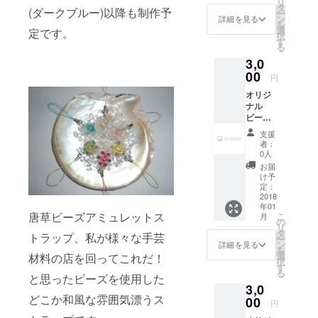
リ
ゴール
8号(ア
タ
(ダークブルー)以降も制作予
ー
ド・シ
クアマ
ン
詳細を見る
を
ル
リン)、
選
定です。
択
バー・
9号(ス
す
る
ホワイ
モー
3,0
ト・ブ
キート
ラック
00
パー
円
のスト
ズ)、10
オリジ
ラップ
号(シル
ナル
の4点
バー) こ
ビーズ
セット
れらか
セット
です。
らお好
支援
レジン
きな物
者：
製のオ
をお一
0人
リジナ
つお選
お届
ルビー
び下さ
け予
ズが5つ
定：
い。
セット
2018
年01
で差し
唐草ビーズアミュレットス
こ
月
上げま
の
リ
す。
タ
トラップ、私が様々な手芸
ー
オー
ン
詳細を見る
を
ダーメ
選
材料の店を回ってこれだ！
択
イドも
す
る
考えて
と思ったビーズを使用した
3,0
いま
どこか和風な雰囲気漂うス
す。 素
00
円
材提供