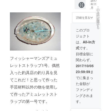
です。
2017
という
ン(光の
(アクア
年11
もし利
ことが
加減で
マリン)
こ
月
用され
あれば
の
きらめ
は付い
リ
る場合
事前に
タ
きがあ
ていま
ー
はロゴ
連絡願
ン
る深緑)
詳細を見る
せん。
を
マーク
いま
選
アクア
ご了承
択
や屋号
す。 リ
す
オーラ
くださ
る
等の
ターン
(水色と
このプロ
い。
データ
品にも
虹色の
ジェクト
をお願
付属す
コー
いしま
る事が
ティン
は、
All-In方
す。 も
ありま
グがな
式
です。
し特定
すが、
された
の商品
これは
水晶) 純
目標金額に
に使用
24枚の
銀のワ
フィッシャーマンズアミュ
関わらず、
して欲
内にカ
イヤー
しい或
レットストラップ1号、偶然
ウント
を通し
2017/10/05
いはし
されま
ていま
23:59:59
ま
入った釣具店の釣り具を見
て欲し
せん。
す。 画
くない
A4サイ
像はサ
でに集まっ
てこれだ！と思って作った
という
ズのチ
ンプル
た金額が
ことが
ラシか
で天然
手芸材料以外の物を使用し
あれば
名刺
石(合成
ファンディ
事前に
カード
石含む)
て作ったアミュレットスト
ングされま
連絡願
(91×55
なので
いま
mm)の
ラップの第一号です。
写真の
す。
す。 リ
どちら
物とは
ターン
がいい
異なり