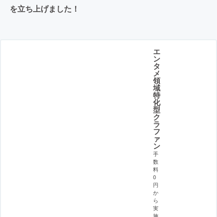
を立ち上げました！
エ
ン
タ
メ
領
域
特
化
型
ク
ラ
フ
ァ
ン
手
数
料
0
円
か
ら
実
施