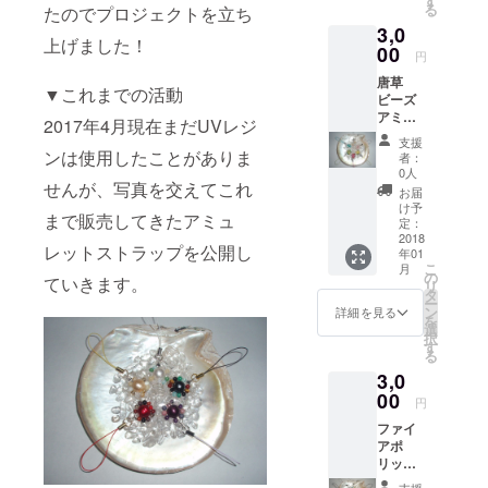
す
どちら
る
たのでプロジェクトを立ち
色)、6
がいい
3,0
号(空色)
かお願
上げました！
これら
00
いしま
円
からお
す。(混
唐草
好きな
在させ
▼これまでの活動
ビーズ
物をお
るのも
アミュ
一つお
可能で
2017年4月現在まだUVレジ
レット
選び下
す) 素材
支援
スト
さい。
ンは使用したことがありま
提供元
者：
ラップ
0人
(NO
シリー
せんが、写真を交えてこれ
IMAGE)
お届
ズ 1号
け予
：
まで販売してきたアミュ
(白色)、
定：
http://d
2(桜
2018
esign-
レットストラップを公開し
年01
色)、
ec.com
こ
月
3(檸檬
の
ていきます。
リ
色)、
タ
ー
4(桃
ン
詳細を見る
を
色)、5
選
択
号(若草
す
る
色)、6
3,0
号(空色)
これら
00
円
からお
ファイ
好きな
アポ
物をお
リッ
一つお
シュア
選び下
支援