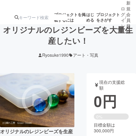
新
ロ
規
グ
会
プロジェクトを掲
はじ
プロジェクト
/
載するには
める
をさがす
イ
員
ン
登
オリジナルのレジンビーズを大量生
録
産したい！
人気のプロ
注目のリ
注目の新着プロ
募集終了が近いプ
もうすぐ公開
Ryosuke1990
アート・写真
ジェクト
ターン
ジェクト
ロジェクト
されます
アート・写真
音楽
現在の支援総
額
0
円
テクノロジー・ガジェット
ゲーム・サ
映像・映画
書籍・雑誌
0%
目標金額は
300,000円
ビジネス・起業
チャレンジ
オリジナルのレジンビーズを生産