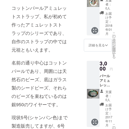
ミュ
さい。
者：
コットンパールアミュレッ
レット
0人
スト
お届
トストラップ、私が初めて
ラップ
け予
Type-C
定：
作ったアミュレットスト
シリー
2018
年01
ズ 1号
ラップのシリーズであり、
こ
月
(クリス
の
リ
タル)、
タ
自作のストラップの中では
ー
2(ジェ
ン
詳細を見る
を
ット)、
元祖ともいえます。
選
択
3(シャ
す
る
ム)、
名前の通り中心はコットン
3,0
4(シャ
ムル
00
円
パールであり、周囲には天
ビーオ
パール
パー
然石のビーズ、底はガラス
アミュ
ル)、5
レット
号(ジョ
製のシードビーズ、それら
スト
ンキ
支援
ラップ
ル)、6
のビーズを束ねているのは
者：
Type-D
号(ロザ
0人
4点セッ
銀950のワイヤーです。
リン)、
お届
ト 安価
7号(ア
け予
な物で
クアマ
定：
現状5号(シャンパン色)まで
はあり
2017
リン＆
年11
ます
ジョン
製造販売してますが、6号
こ
月
が、
キル)、
の