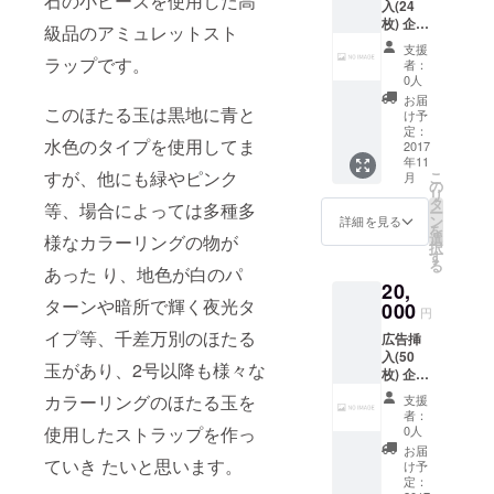
石の小ビーズを使用した高
入(24
ジョン
(青～緑
ジスト
枚) 企業
です。
～黄色
級品のアミュレットスト
さざれ
さんや
使用石
～赤の
石)は付
支援
店舗経
は アズ
ラップです。
金属光
者：
いてい
営者さ
ロマラ
0人
沢) 純銀
ませ
ん向き
カイト
のワイ
お届
ん。ご
のリ
このほたる玉は黒地に青と
(濃い青
け予
ヤーを
了承く
ターン
色～藍
定：
通して
ださ
水色のタイプを使用してま
です。
2017
色に緑
いま
い。
年11
もし利
の模様)
す。 画
すが、他にも緑やピンク
こ
月
用され
シーブ
の
像はサ
リ
る場合
ルーカ
タ
ンプル
等、場合によっては多種多
ー
はロゴ
ルセド
ン
詳細を見る
で天然
を
マーク
ニー(半
選
様なカラーリングの物が
石(合成
択
や屋号
透明な
す
石含む)
る
等の
あった り、地色が白のパ
水色) ブ
なので
20,
データ
ルー
写真の
ターンや暗所で輝く夜光タ
をお願
000
ムーン
物とは
円
いしま
ストー
異なり
イプ等、千差万別のほたる
広告挿
す。 も
ン(半透
ます。
入(50
し特定
明の乳
桐箱に
玉があり、2号以降も様々な
枚) 企業
の商品
白色に
入れて
さんや
に使用
傾ける
カラーリングのほたる玉を
発送し
支援
店舗経
して欲
と青い
者：
ます ア
営者さ
しい或
光) 水晶
0人
使用したストラップを作っ
ワビの
ん向き
いはし
(透明)
お届
殻と浄
のリ
ていき たいと思います。
て欲し
アベン
け予
化用
ターン
くない
定：
チュリ
チップ