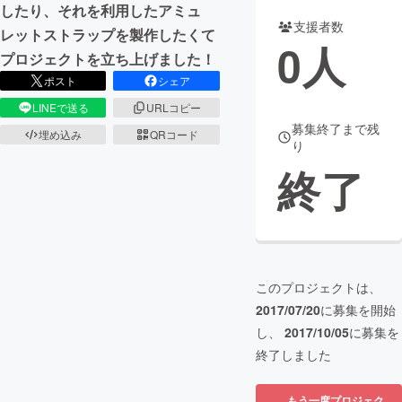
したり、それを利用したアミュ
支援者数
レットストラップを製作したくて
まちづくり・地域活性化
0
人
プロジェクトを立ち上げました！
ポスト
シェア
CAMPFIRE for Social Good
CAMPFIRE Creation
LINEで送る
URLコピー
CAMPFIREふるさと納税
machi-ya
コミュニティ
募集終了まで残
埋め込み
QRコード
り
終了
このプロジェクトは、
2017/07/20
に募集を開始
し、
2017/10/05
に募集を
終了しました
もう一度プロジェク