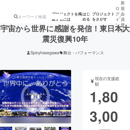
新
ロ
規
グ
会
プロジェクトを掲
はじ
プロジェクト
/
載するには
める
をさがす
イ
員
ン
登
宇宙から世界に感謝を発信！東日本大
録
震災復興10年
人気のプロ
注目のリ
注目の新着プロ
募集終了が近いプ
もうすぐ公開
Spicyhasegawa
舞台・パフォーマンス
ジェクト
ターン
ジェクト
ロジェクト
されます
アート・写真
音楽
現在の支援総
額
1,80
テクノロジー・ガジェット
ゲーム・サ
3,00
映像・映画
書籍・雑誌
ビジネス・起業
チャレンジ