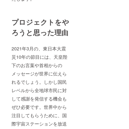
マイクログ
ラビティ応
用学会員
プロジェクトをや
久慈市ふる
さと大使
ろうと思った理由
洋野町ふる
さと大使
2021年3月の、東日本大震
一般社団法
人みちのく
災10年の節目には、天皇陛
巡礼推進ア
下のお言葉や首相からの
ドバイザー
メッセージが世界に伝えら
れるでしょう。しかし国民
レベルから全地球市民に対
して感謝を発信する機会も
ぜひ必要です。世界中から
注目してもらうために、国
際宇宙ステーションを放送