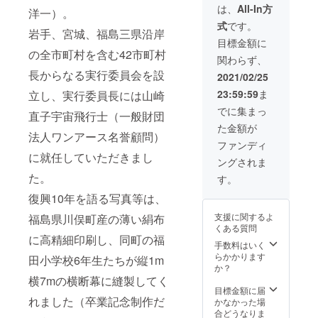
宙へ！」を
ます（ハンドル
は、
All-In方
洋一）。
ネーム等は不
企画実施。
式
です。
可） ・匿名ご希
岩手、宮城、福島三県沿岸
望の方は「匿名
目標金額に
2011年5月よ
希望」と表記し
の全市町村を含む42市町村
関わらず、
てください ・掲
り、東日本
長からなる実行委員会を設
載順は概ね応募
2021/02/25
大震災復興
順で順不同とな
23:59:59
ま
立し、実行委員長には山崎
ります ・2021年
支援に注
3月にYoutube、
でに集まっ
直子宇宙飛行士（一般財団
力。各方面
被災自治体の
た金額が
に働きか
ホームページな
法人ワンアース名誉顧問）
どから世界に発
ファンディ
け、宇宙桜
信します ・リア
に就任していただきまし
ングされま
を東日本大
ル（集合）イベ
た。
震災の被災
ントはございま
す。
せん ・企業様は
地等に植樹
復興10年を語る写真等は、
参加できません
する「きぼ
（別途、一般財
支援に関するよ
福島県川俣町産の薄い絹布
団法人ワンアー
うの桜」計
くある質問
スに御連絡くだ
に高精細印刷し、同町の福
画を始動。
手数料はいく
さい）
らかかります
田小学校6年生たちが縦1m
か？
2015年６
横7mの横断幕に縫製してく
月、一般財
目標金額に届
れました（卒業記念制作だ
かなかった場
団法人ワン
合どうなりま