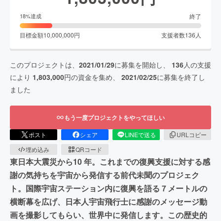
終了
18
%達成
目標金額
10,000,000
円
支援者数
136
人
このプロジェクトは、
2021/01/29
に募集を開始し、
136
人の支援
により
1,803,000
円の資金を集め、
2021/02/25
に募集を終了し
ました
もう一度プロジェクトをやってほしい
ポスト
シェア
LINEで送る
URLコピー
埋め込み
QRコード
東日本大震災から10 年。これまでの復興支援に対する感
謝の気持ちを宇宙から発信する前代未聞のプロジェク
ト。国際宇宙ステーション内に復興を語る７メートルの
横断幕を広げ、日本人宇宙飛行士に感謝のメッセージ動
画を撮影してもらい、世界中に発信します。この歴史的