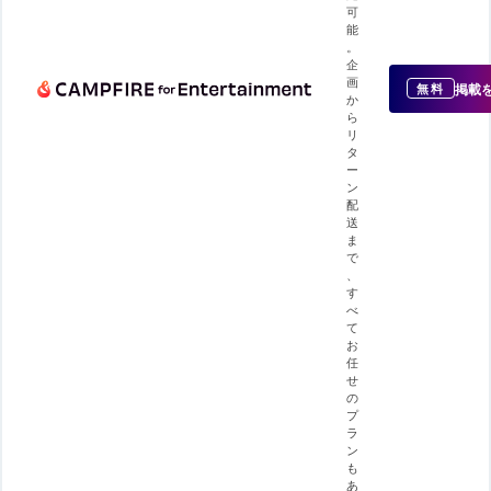
可
能
。
企
画
掲載
無料
か
ら
リ
タ
ー
ン
配
送
ま
で
、
す
べ
て
お
任
せ
の
プ
ラ
ン
も
あ