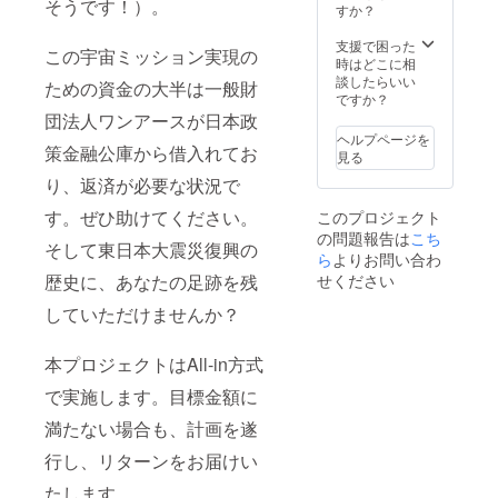
アースを設
そうです！）。
すか？
立、初代代
支援で困った
表理事（理
この宇宙ミッション実現の
時はどこに相
事長）に就
談したらいい
ための資金の大半は一般財
任。きぼう
ですか？
団法人ワンアースが日本政
の桜計画、
ヘルプページを
東北復興宇
策金融公庫から借入れてお
見る
宙ミッショ
り、返済が必要な状況で
ンほか、国
す。ぜひ助けてください。
このプロジェクト
際交流など
の問題報告は
こち
独自の宇宙
そして東日本大震災復興の
ら
よりお問い合わ
文化事業を
せください
歴史に、あなたの足跡を残
進めてい
していただけませんか？
る。
本プロジェクトはAll-in方式
日本櫻学会
員 全日本
で実施します。目標金額に
合唱連盟維
満たない場合も、計画を遂
持会員 イ
行し、リターンをお届けい
ベント学会
員
たします。