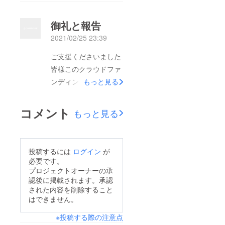
生中継ではなく、収録
る各地の映像
＆編集をした13分30
宇宙ミッション誕生ま
御礼と報告
秒程度の短編映画のよ
での物語り10:40 野
2021/02/25 23:39
うな作品になっており
口さんによる宇宙での
ます。みなさまのお名
ご支援くださいました
作業風景＆詩の朗読
前を記したエンドロー
皆様このクラウドファ
11:26 山崎直子宇宙
ルにもご注目くださ
ンディングは集まった
もっと見る
飛行士（実行委員長）
い！多くのみなさまの
額に関わらず実行され
ご挨拶エンドロールに
御支援のおかげでこの
ますのでご安心くださ
は御支援してくださっ
コメント
もっと見る
宇宙計画が実現しまし
い。おかげさまで、先
た皆さまのお名前を刻
た。海よりも、空より
ほど、無事 宇宙での
ませていただきまし
も、深く深く感謝申し
野口聡一さんによる
た。これまでの皆さま
投稿するには
ログイン
が
上げます。
メッセージ収録が完了
のご支援、にあらため
必要です。
いたしました。3月11
プロジェクトオーナーの承
て感謝申し上げます。
認後に掲載されます。承認
日にはきっと心に響く
された内容を削除すること
動画を発表いたします
はできません。
ので、お楽しみに！あ
※投稿する際の注意点
らためまして、ご支援