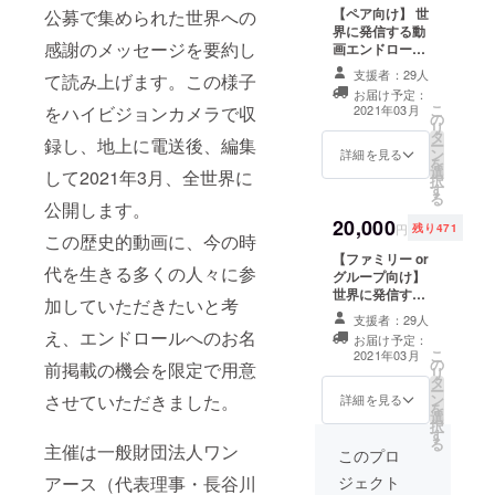
【ペア向け】 世
公募で集められた世界への
てください ・掲
この間に民
企業様は参加で
界に発信する動
載順は概ね応募
きません（別
間企業と共
感謝のメッセージを要約し
画エンドロール
順で順不同とな
途、一般財団法
同で宇宙酒
への２名様のお
ります ・2021年
人ワンアースに
支援者：29人
て読み上げます。この様子
名前を並べて掲
3月にYoutube、
御連絡くださ
（高知県）
お届け予定：
載 ・支援時、必
被災自治体の
い）
こ
2021年03月
をハイビジョンカメラで収
や宇宙靴
の
ず備考欄にお名
ホームページな
リ
タ
前をご記入くだ
（アシック
どから世界に発
録し、地上に電送後、編集
ー
ン
さい。 ・２名様
詳細を見る
信します ・リア
を
ス）などを
選
で１行を独占で
ル（集合）イベ
して2021年3月、全世界に
択
開発。
す
きます ・ご本名
ントはございま
る
公開します。
に限ります（ハ
せん ・企業様は
20,000
ンドルネーム等
参加できません
円
残り471
2008年、山
この歴史的動画に、今の時
は不可） ・匿名
（別途、一般財
【ファミリー or
高神代桜を
ご希望の方は
団法人ワンアー
代を生きる多くの人々に参
グループ向け】
「匿名希望」と
スに御連絡くだ
含む各地の
世界に発信する
表記してくださ
さい）
加していただきたいと考
名桜や、サ
動画エンドロー
い ・企業様は参
支援者：29人
ルへの最大５名
加できません
サユリ、コ
え、エンドロールへのお名
お届け予定：
様までのお名前
（別途、一般財
こ
2021年03月
スミレの種
の
掲載 ・ご家族
団法人ワンアー
前掲載の機会を限定で用意
リ
タ
を宇宙旅行
や、仲良しグ
スに御連絡くだ
ー
ン
させていただきました。
ループで参加し
詳細を見る
さい）
させる市民
を
選
ましょう。 ・支
択
参加型宇宙
す
援時、必ず備考
る
主催は一般財団法人ワン
欄にお名前をご
このプロ
ミッション
記入ください。
「花伝説・
ジェクト
アース（代表理事・長谷川
・ご本名に限り