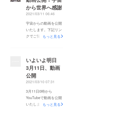
から世界へ感謝
2021/03/11 06:46
宇宙からの動画を公開
いたします。下記リン
クでご覧ください。
もっと見る
https://youtu.be/VUDlb
Sk5MHc＜構成＞
00:00 被災者による
いよいよ明日
詩の朗読00:44 野口
3月11日、動画
聡一宇宙飛行士による
公開
宇宙からのメッセージ
02:32 宇宙に掲げた
2021/03/10 07:31
横断幕製作風景＆各地
3月11日0時から
の原画05:04 野口さ
YouTubeで動画を公開
ん撮影による、宇宙で
いたします。宇宙ス
もっと見る
の横断幕近接映像
テーションの制約上、
07:43 復興10年を語