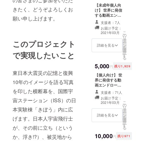
の皆さまのご参加をいただ
実験を行
【未成年個人向
い、糖尿病
きたく、どうぞよろしくお
け】 世界に発信
治療薬の研
する動画エンド
願い申し上げます。
ロールへのお名
究
支援者：7人
前（1名）掲載
1991年〜
お届け予定：
・支援時、必ず
こ
2021年03月
の
2015年まで
備考欄にお名前
リ
タ
をご記入くださ
このプロジェクト
有人宇宙シ
ー
ン
い。 ・未成年の
詳細を見る
を
ステム
選
個人の方専用の
択
で実現したいこと
す
割引です ・ご本
（JAMSS）
る
名に限ります
及び宇宙航
5,000
（ハンドルネー
円
残り1,929
空研究開発
ム等は不可） ・
東日本大震災の記憶と復興
【個人向け】 世
匿名ご希望の方
機構
界に発信する動
は「匿名希望」
10年のイメージを語る写真
（JAXA）
画エンドロール
と表記してくだ
へのお名前（1
を印した横断幕を、国際宇
で、国際宇
さい ・掲載順は
支援者：71人
名）掲載 ・支援
概ね応募順で順
宙ステー
お届け予定：
宙ステーション（ISS）の日
時、必ず備考欄
不同となります
こ
2021年03月
ション計画
の
にお名前をご記
・2021年3月に
リ
本実験棟「きぼう」内に広
タ
入ください。 ・
Youtube、被災
に参画。主
ー
ン
ご本名に限りま
詳細を見る
自治体のホーム
を
げます。日本人宇宙飛行士
に宇宙実験
選
す（ハンドル
ページなどから
択
す
計画の取纏
ネーム等は不
世界に発信しま
が、その前に立ち（という
る
可） ・匿名ご希
す ・リアル（集
めと国際調
10,000
望の方は「匿名
合）イベントは
か、浮き!?）、被災地から
円
残り971
整を担当。
希望」と表記し
ございません ・