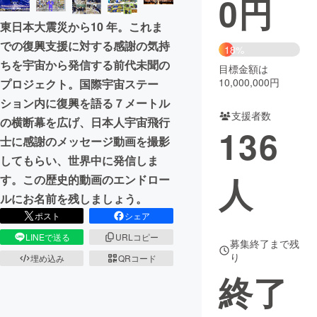
0
円
東日本大震災から10 年。これま
まちづくり・地域活性化
での復興支援に対する感謝の気持
18%
ちを宇宙から発信する前代未聞の
目標金額は
CAMPFIRE for Social Good
CAMPFIRE Creation
10,000,000円
プロジェクト。国際宇宙ステー
CAMPFIREふるさと納税
machi-ya
コミュニティ
ション内に復興を語る７メートル
支援者数
の横断幕を広げ、日本人宇宙飛行
136
士に感謝のメッセージ動画を撮影
してもらい、世界中に発信しま
人
す。この歴史的動画のエンドロー
ルにお名前を残しましょう。
ポスト
シェア
LINEで送る
URLコピー
募集終了まで残
り
埋め込み
QRコード
終了