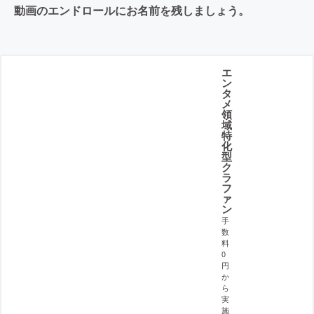
動画のエンドロールにお名前を残しましょう。
エ
ン
タ
メ
領
域
特
化
型
ク
ラ
フ
ァ
ン
手
数
料
0
円
か
ら
実
施