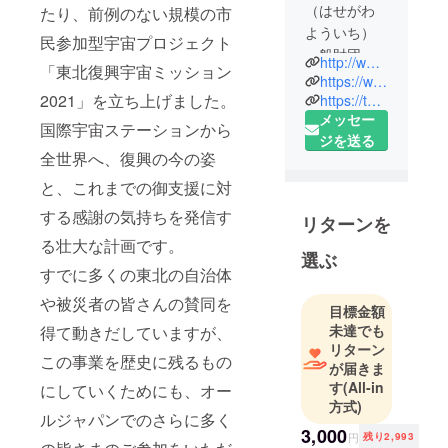
（はせがわ
たり、前例のない規模の市
よういち）
民参加型宇宙プロジェクト
一般財団法
http://www.the-one-earth.org/jp/
「東北復興宇宙ミッション
人ワンアー
https://www.facebook.com/yoichi.hasegawa.18
ス代表理事
2021」を立ち上げました。
https://twitter.com/SpicyHasegawa
メッセー
国際宇宙ステーションから
ジを送る
1962年 神
全世界へ、復興の今の姿
戸市生まれ
と、これまでの御支援に対
1980年 神
奈川県立湘
する感謝の気持ちを発信す
リターンを
南高校卒
る壮大な計画です。
1986年 東
選ぶ
すでに多くの東北の自治体
京大学農学
部水産学科
や被災者の皆さんの賛同を
目標金額
卒
未達でも
得て動きだしていますが、
1986年〜
リターン
この事業を歴史に残るもの
1990年 持
が届きま
田製薬富士
す
(All-in
にしていくためにも、オー
方式)
中央研究所
ルジャパンでのさらに多く
で主に動物
3,000
円
残り2,993