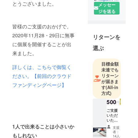
とうございました。
メッセー
「#101人の
ジを送る
人生と101色
の夢」の企
画者
皆様のご支援のおかげで、
■カンボジア
2020年11月28・29日に無事
リターンを
に図書館贈
に個展を開催することが出
呈
選ぶ
来ました。
2019.10.28
■タンザニア/
目標金額
フィリピン
詳しくは、こちらで御覧く
未達でも
の子供たち
ださい。【前回のクラウド
リターン
のチャイル
が届きま
ファンディングページ】
ドスポン
す
(All-in
方式)
サー
■人の持つ可
500
円
能性を信じ
ご支援
ています
いただ
いたお
礼に
1人で出来ることは小さいか
支援
メール
者：
もしれない
を送ら
14人