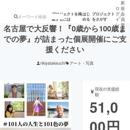
新
ロ
規
グ
会
プロジェクトを掲
はじ
プロジェクト
/
載するには
める
をさがす
イ
員
ン
登
名古屋で大反響！『0歳から100歳ま
録
での夢』が詰まった個展開催にご支
援ください
人気のプロ
注目のリ
注目の新着プロ
募集終了が近いプ
もうすぐ公開
ジェクト
ターン
ジェクト
ロジェクト
されます
rikiyatakeuchi
アート・写真
アート・写真
音楽
現在の支援総
テクノロジー・ガジェット
ゲーム・サ
額
51,0
映像・映画
書籍・雑誌
00
円
ビジネス・起業
チャレンジ