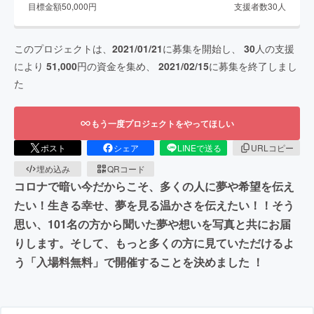
目標金額
50,000
円
支援者数
30
人
このプロジェクトは、
2021/01/21
に募集を開始し、
30
人の支援
により
51,000
円の資金を集め、
2021/02/15
に募集を終了しまし
た
もう一度プロジェクトをやってほしい
ポスト
シェア
LINEで送る
URLコピー
埋め込み
QRコード
コロナで暗い今だからこそ、多くの人に夢や希望を伝え
たい！生きる幸せ、夢を見る温かさを伝えたい！！そう
思い、101名の方から聞いた夢や想いを写真と共にお届
りします。そして、もっと多くの方に見ていただけるよ
う「入場料無料」で開催することを決めました ！