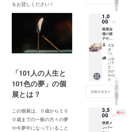
た方の
選
をお貸しください！
択
みに公
す
る
開いた
1,0
します
限定
00
円
URL を
個展会
メール
場の様
にてお
子や個
送りい
展の魅
たしま
支援
力が伝
す。 ※
者：
わるよ
動画を
7人
うな写
権利者
お届
真を、
の許可
け予
活動報
なく転
定：
「101人の人生と
告とし
2021
載、転
年03
てデー
用、販
こ
月
タでお
101色の夢」の個
売など2
の
リ
送りさ
次使用
タ
ー
せてい
するこ
ン
展とは？
詳細を見る
を
ただき
とはご
選
択
ます。
遠慮く
す
る
※写真を
ださい
3,5
権利者
この個展は、０歳から１０
残り1
の許可
00
円
０歳までの一般の方々の夢
なく転
個展メ
載、転
や今夢中になっていること
ンバー
用、販