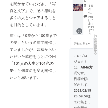
と一緒
売など2
を聞かせていただき、「写
に打ち
次使用
支援
上げに
するこ
者：
真と文字」で、その感動を
参加！
とはご
4人
個展開
遠慮く
多くの人とシェアすること
お届
催まで
ださい
け予
のエピ
定：
を目的としています。
ソード
2021
年02
等、メ
こ
月
前回は「0歳から100歳まで
ンバー
の
リ
から直
タ
ー
の夢」という名前で開催し
接話を
ン
詳細を見る
を
きく
選
ていましたが、皆様からい
択
チャン
す
る
ス 個性
このプロ
ただいた感想をもとに今回
豊かな
ジェクト
メン
「101人の人生と101色の
バーと
は、
All-In方
一緒に
夢」
と個展名を変え開催し
式
です。
楽しく
たいと思います。
過ごし
目標金額に
ましょ
関わらず、
う！ ※
開催日
2021/02/15
程：2月
23:59:59
ま
27日
(土）
でに集まっ
18:00~
た金額が