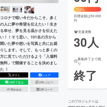
まちづくり・地域活性化
102%
目標金額は50,000
コロナで暗い今だからこそ、多く
円
の人に夢や希望を伝えたい！生き
CAMPFIRE for Social Good
CAMPFIRE Creation
る幸せ、夢を見る温かさを伝えた
CAMPFIREふるさと納税
machi-ya
コミュニティ
支援者数
30
人
い！！そう思い、101名の方から
聞いた夢や想いを写真と共にお届
りします。そして、もっと多くの
方に見ていただけるよう「入場料
募集終了まで残
無料」で開催することを決めまし
り
た ！
終了
ポスト
シェア
LINEで送る
URLコピー
埋め込み
QRコード
このプロジェクトは、