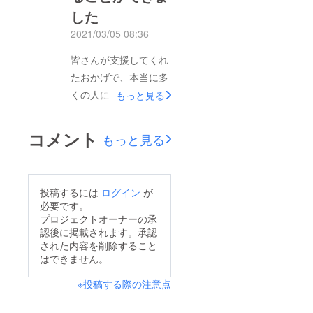
とができました。写真
した
展運営メンバー一同皆
2021/03/05 08:36
様には感謝の気持ちで
皆さんが支援してくれ
いっぱいです。ご支援
たおかげで、本当に多
いただいた皆様、本当
くの人にこの個展を無
もっと見る
にありがとうございま
料で見ていただくこと
す！さて今回の久しぶ
ができました。ありが
りの活動報告では、
コメント
もっと見る
とうございます。それ
2022年も私たちの活
だけではなく、この個
動の拠点である名古屋
展を通して色々な嬉し
で写真展を開催します
投稿するには
ログイン
が
い出来事もありまし
のでその詳細について
必要です。
た。個展に協力してく
プロジェクトオーナーの承
お伝えさせていただき
認後に掲載されます。承認
れたスタッフの子の親
ます！0歳から100歳
された内容を削除すること
友が、違う親友とずっ
までの101人の方々の
はできません。
と長い間喧嘩をしてい
夢や人生観に触れるこ
※投稿する際の注意点
たみたいですが、この
とであなたの人生に
個展をきっかけにばっ
とってプラスになるこ