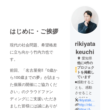
はじめに・ご挨拶
rikiyata
現代の社会問題、希望格差
keuchi
に立ち向かう竹内力也で
愛知県
す。
他に4件の
プロジェク
前回、「名古屋発‼️『0歳か
トを掲載し
ています
ら100歳までの夢』が詰まっ
■感動するこ
た個展の開催にご協力くだ
とも、感動
さい」のクラウドファン
させること
も大好きで
ディングにご支援いただき
rikiyatakeuchi1
す。
http://rikiyatakeuchi.com/lp/rikiyatakeuchi/
ました皆様には誠にありが
■写真展
https://l-c-style.co.jp/