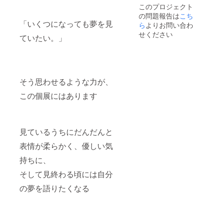
す。飲
このプロジェクト
食時以
の問題報告は
こち
外のマ
「いくつになっても夢を見
スクの
ら
よりお問い合わ
着用
せください
ていたい。」
や、こ
まめな
消毒
等、ご
協力を
お願い
そう思わせるような力が、
致しま
す。
この個展にはあります
見ているうちにだんだんと
表情が柔らかく、優しい気
持ちに、
そして見終わる頃には自分
の夢を語りたくなる