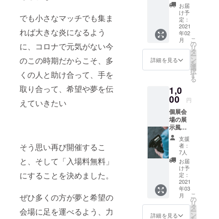
せてい
お届
ただき
け予
でも小さなマッチでも集ま
ます。
定：
2021
れば大きな炎になるよう
年02
こ
月
の
に、コロナで元気がない今
リ
タ
ー
のこの時期だからこそ、多
ン
詳細を見る
を
選
択
くの人と助け合って、手を
す
る
取り合って、希望や夢を伝
1,0
00
円
えていきたい
個展会
場の展
示風
景、当
支援
日の様
そう思い再び開催するこ
者：
子が分
7人
かるよ
と、そして「入場料無料」
お届
うな動
け予
にすることを決めました。
画を作
定：
成いた
2021
年03
しま
こ
月
ぜひ多くの方が夢と希望の
す。 ご
の
リ
支援い
タ
会場に足を運べるよう、力
ー
ただい
ン
詳細を見る
を