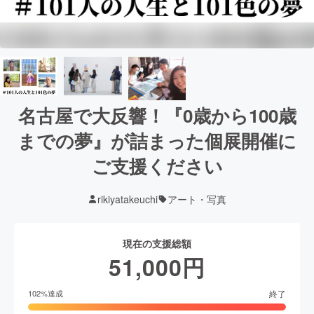
名古屋で大反響！『0歳から100歳
までの夢』が詰まった個展開催に
ご支援ください
rikiyatakeuchi
アート・写真
現在の支援総額
51,000
円
終了
102
%達成