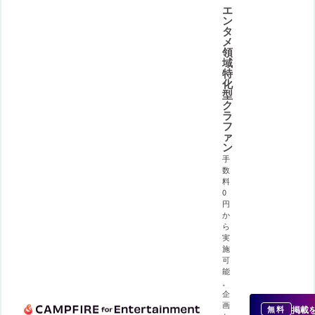
エ
ン
タ
メ
領
域
特
化
型
ク
ラ
フ
ァ
ン
手
数
料
0
円
か
ら
実
施
可
能
。
企
画
掲載
無料