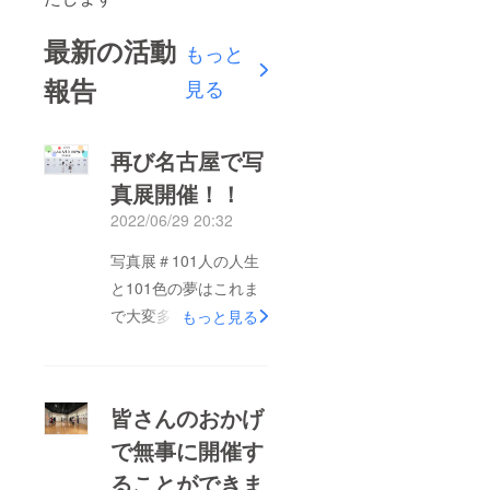
最新の活動
もっと
報告
見る
再び名古屋で写
真展開催！！
2022/06/29 20:32
写真展＃101人の人生
と101色の夢はこれま
で大変多くの方々にご
もっと見る
支援いただき全国８ヶ
所で写真展を開催する
ことや写真集の第１弾
皆さんのおかげ
を出版することがで
で無事に開催す
き、多くの方々に感動
ることができま
とキッカケを届けるこ