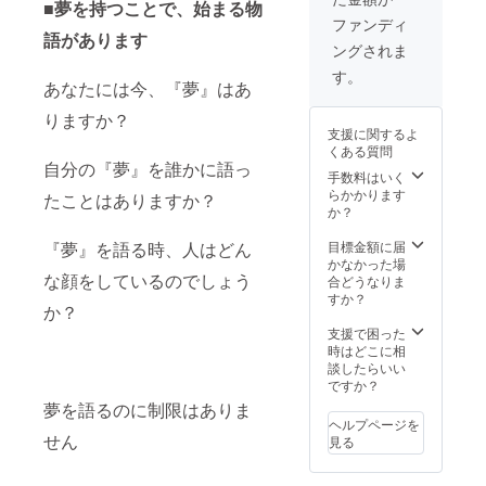
※会場：
■夢を持つことで、始まる物
刈谷駅
ファンディ
周辺の
語があります
ングされま
飲食店
※リター
す。
あなたには今、『夢』はあ
ンに飲
食代金
りますか？
を含み
支援に関するよ
ます ※
くある質問
クラウ
自分の『夢』を誰かに語っ
ドファ
手数料はいく
ンディ
らかかります
たことはありますか？
ング終
か？
了後、
メール
『夢』を語る時、人はどん
目標金額に届
にて詳
かなかった場
な顔をしているのでしょう
細をご
合どうなりま
連絡差
すか？
か？
し上げ
ます ※
支援で困った
コロナ
時はどこに相
ウイル
談したらいい
ス感染
ですか？
対策を
夢を語るのに制限はありま
講じた
ヘルプページを
上で開
せん
見る
催を致
しま