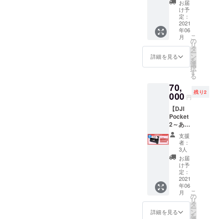
極- 商
りお選
の返
お届
キャン
画（約
品を受
び下さ
け予
金・
セル・
30秒）
け取り
定：
い。
キャン
交換
収録～
2021
次第、
※Tsukki
セル・
は、対
年06
】 ・
すぐに
による
交換
応いた
こ
月
OSMO
冷凍室
の
ダンス
は、対
しかね
リ
ACTIO
で保存
タ
動画を
応いた
ますの
ー
N（1
してく
ン
mp4形
詳細を見る
しかね
で、何
を
台） ・
ださ
選
式で
ますの
卒ご了
択
オリジ
い。
す
メール
で、何
承くだ
る
ナル ス
※Tsukki
にて送
卒ご了
さい。
70,
テッ
による
らせて
承くだ
残り2
カー（1
000
ダンス
いただ
さい。
円
枚）
動画を
きま
【DJI
※OSMO
mp4形
す。 ※
Pocket
ACTIO
式で
ステッ
2～あな
N 深
メール
カー
ただけ
空（DJI
にて送
サイ
支援
へのダ
認定ス
らせて
ズ：約
者：
ンス動
トア大
いただ
3人
H5cm×
画（約1
阪）の
きま
W10cm
お届
分）収
ご提供
す。 ※
け予
※デザイ
録～ 】
となり
定：
ステッ
ンは変
・DJI
2021
ます。
カー
更にな
年06
Pocket
写真
サイ
る場合
こ
月
2（1
と実際
の
ズ：約
がござ
リ
台） ・
の商品
タ
H5cm×
いま
ー
オリジ
は異な
ン
W10cm
詳細を見る
す。 ※
を
ナル ス
る場合