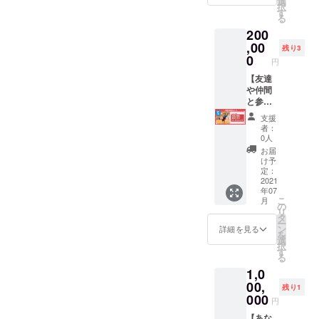
選
デザ
受注生
択
テッ
がござ
す
インは
産のた
る
カー（1
いま
変更に
め、お
200
枚）
す。
なる場
届けに
※DJI
,00
Tsukki
合がご
お時間
残り3
Pocket
による
0
ざいま
をいた
円
2 深
ダンス
す。
だきま
空（DJI
【友達
動画
受注生
す。 ※
認定ス
や仲間
（約30
産のた
ご支援
トア大
と参加
秒）を
め、お
確定後
阪）の
できる
収録し
届けに
の返
支援
ご提供
ワーク
た商品
お時間
金・
者：
となり
ショッ
となり
をいた
0人
キャン
ます。
プ】
ます。
だきま
セル・
お届
写真
※Tsukki
その
す。 ※
け予
交換
と実際
主催の
為、一
定：
ご支援
は、対
の商品
ワーク
2021
度開封
確定後
応いた
年07
は異な
ショッ
した商
の返
しかね
こ
月
る場合
プを受
品のお
の
金・
ますの
リ
がござ
講する
届けに
タ
キャン
で、何
ー
いま
ことが
なりま
ン
セル・
詳細を見る
卒ご了
を
す。
できま
す。
選
交換
承くだ
択
Tsukki
す。 ※
支援者
す
は、対
さい。
る
による
ワーク
様のお
応いた
1,0
ダンス
ショッ
名前を
しかね
動画
プは、
00,
お呼び
ますの
残り1
（約1
Tsukki
しての
000
で、何
円
分）を
と一緒
ダンス
卒ご了
収録し
にダン
【あな
動画で