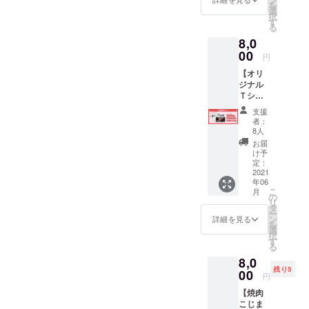
を
オリジ
す。
選
卒ご了
択
ナル ス
サイン
す
承くだ
る
テッ
は印刷
さい。
8,0
カー（1
された
枚） ※
00
もので
円
ニット
あり、
【オリ
帽
直筆サ
ジナル
DUCKT
インで
Ｔシャ
AIL社製
はござ
ツ】 ・
BUGス
いませ
支援
オリジ
ピン
ん。
者：
ナル T
ビー
※Tsukki
8人
シャツ
ニーと
による
お届
（1枚）
なりま
ダンス
け予
・お礼
す。
定：
動画を
ダンス
2021
サイズ
メール
年06
動画
は、フ
にて送
こ
月
（30
リーサ
の
らせて
リ
秒） ・
イズで
タ
いただ
ー
オリジ
す。
ン
きま
詳細を見る
を
ナル ス
写真と
選
す。 ※
択
テッ
実際の
す
ステッ
る
カー（1
商品は
カー
8,0
枚） ※T
色含め
サイ
残り5
シャツ
00
異なる
ズ：約
円
デザ
場合が
H5cm×
【焼肉
インは
ござい
W10cm
こじま
前面の
ます。
※デザイ