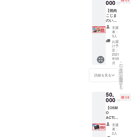
秒） ・
000
にて送
いただ
円
ますの
オリジ
らせて
きま
で、何
【焼肉
ナル ス
いただ
す。 ※
卒ご了
こじま
テッ
きま
ステッ
承くだ
のいい
カー（1
す。 ※
カー
さい。
肉ギフ
枚） ※
ステッ
サイ
支援
ト-極-
パー
カー
ズ：約
者：
たっぷ
カー
サイ
3人
H5cm×
り1kgｾｯ
デザイ
ズ：約
W10cm
お届
ﾄ】 ・焼
ンは前
H5cm×
け予
デザ
肉こじ
面のみ
定：
W10cm
インは
まのい
2021
です。
※デザイ
変更に
年05
い肉ギ
サイ
ンは変
なる場
こ
月
フト-極-
ズは大
の
更にな
合がご
リ
たっぷ
人
タ
る場合
ざいま
ー
り1kgｾｯ
M,L,XL
ン
がござ
詳細を見る
す。
を
ﾄ ・お礼
よりお
選
いま
受注生
択
ダンス
選び下
す
す。 ※
産のた
る
動画
さい。
受注生
め、お
50,
（30
※Tシャ
産のた
届けに
残り8
秒） ・
000
ツ デ
め、お
お時間
円
オリジ
ザイン
届けに
をいた
【OSM
ナル ス
は前面
お時間
だきま
O
テッ
のみで
をいた
す。 ※
ACTIO
カー（1
す。
だきま
ご支援
N～あな
枚） ※
サイズ
す。 ※
確定後
支援
ただけ
いい肉
は大人
ご支援
者：
の返
へのダ
ギフト-
S,M,Lよ
2人
確定後
金・
ンス動