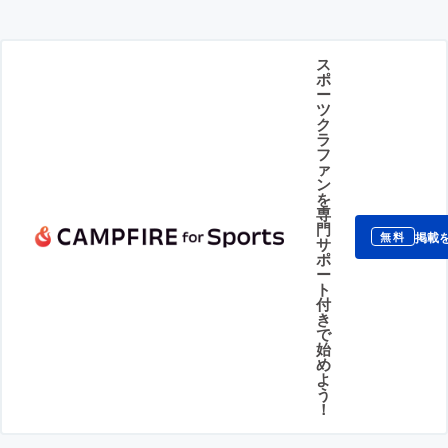
ス
ポ
ー
ツ
ク
ラ
フ
ァ
ン
を
専
門
掲載
無料
サ
ポ
ー
ト
付
き
で
始
め
よ
う
！