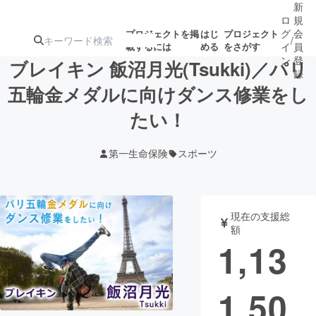
新
ロ
規
グ
会
プロジェクトを掲
はじ
プロジェクト
/
載するには
める
をさがす
イ
員
ン
登
ブレイキン 飯沼月光(Tsukki)／パリ
録
五輪金メダルに向けダンス修業をし
たい！
人気のプロ
注目のリ
注目の新着プロ
募集終了が近いプ
もうすぐ公開
ジェクト
ターン
ジェクト
ロジェクト
されます
第一生命保険
スポーツ
アート・写真
音楽
現在の支援総
テクノロジー・ガジェット
ゲーム・サ
額
1,13
映像・映画
書籍・雑誌
1,50
ビジネス・起業
チャレンジ