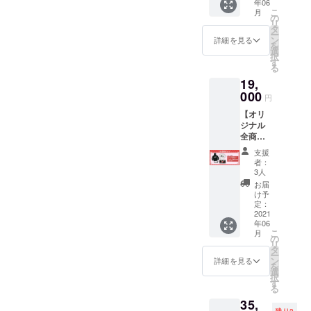
年06
ンス動
トビー
更にな
ズ：約
さい。
こ
月
画（30
フ 商
の
る場合
H5cm×
リ
秒） ・
品を受
タ
がござ
W10cm
ー
オリジ
け取り
ン
いま
詳細を見る
※デザイ
を
ナル ス
次第、
選
す。 ※
ンは変
択
テッ
すぐに
す
受注生
更にな
る
カー（1
冷凍室
産のた
る場合
19,
枚） ※
で保存
め、お
がござ
パー
000
してく
届けに
いま
円
カー
ださ
お時間
す。 ※
【オリ
デザイ
い。
をいた
受注生
ジナル
ンは前
ロース
だきま
産のた
全商品
面のみ
トビー
す。 ※
め、お
セッ
です。
フソー
ご支援
届けに
支援
ト】 ・
サイ
スは7～
確定後
者：
お時間
オリジ
ズは大
9個付き
3人
の返
をいた
ナル
人
です(お
金・
お届
だきま
パー
M,L,XL
肉の個
け予
キャン
す。 ※
カー（1
よりお
定：
数分)。
セル・
ご支援
枚） ・
2021
選び下
※Tsukki
交換
確定後
年06
オリジ
さい。
による
は、対
の返
こ
月
ナル T
※Tsukki
の
ダンス
応いた
金・
リ
シャツ
による
タ
動画を
しかね
キャン
ー
（1枚）
ダンス
ン
mp4形
詳細を見る
ますの
セル・
を
・お礼
動画を
選
式で
で、何
交換
択
ダンス
mp4形
す
メール
卒ご了
は、対
る
動画
式で
にて送
承くだ
応いた
35,
（30
メール
らせて
さい。
しかね
残り2