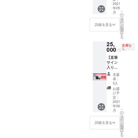
じま 手
2021
よる直
所は関
タ
サイ
年05
作り
接デー
西近郊
ビュー
ズ：約
こ
月
ロース
タでの
となり
させて
の
H5cm×
リ
トビー
ご提供
ます。
頂き、
タ
W10cm
ー
フたっ
はござ
※ワーク
あなた
ン
デザ
詳細を見る
を
ぷり1kg
いませ
ショッ
をイ
選
インは
択
ｾｯﾄ ・お
ん。 ※
プの場
メージ
す
変更に
る
礼ダン
支援
所まで
したダ
なる場
25,
ス動画
時、必
の交通
ンス映
合がご
在庫な
（30
000
ず備考
費及び
像を制
し
ざいま
円
秒） ・
欄にご
場所の
作。 ※
す。
【直筆
オリジ
希望の
費用は
あなた
受注生
サイン
ナル ス
お名前
支援者
も出演
産のた
入り・
テッ
をご記
様の自
が可
め、お
オリジ
カー（1
入くだ
己負担
能。
届けに
支援
ナル全
枚） ※
さい。
となり
（ダン
お時間
者：
商品
ロース
※ステッ
ます。
ス経験
3人
をいた
セッ
トビー
カー
※Tsukki
不
だきま
お届
ト】 ・
フ 商
サイ
の学業
要）
け予
す。 ※
オリジ
品を受
定：
ズ：約
や大会
※撮影は
ご支援
ナル
2021
け取り
H5cm×
（準備
基本1
確定後
年06
パー
次第、
W10cm
含め）
日、関
の返
こ
月
カー（1
すぐに
の
デザ
の予定
西近郊
金・
リ
枚） ・
冷凍室
タ
インは
によ
となり
キャン
ー
オリジ
で保存
ン
変更に
り、実
ます。
詳細を見る
セル・
を
ナル T
してく
選
なる場
施まで
※撮影場
交換
択
シャツ
ださ
す
合がご
に時間
所まで
は、対
る
（1枚）
い。
ざいま
を頂く
の交通
応いた