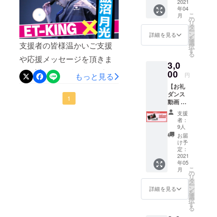
応援を通し
リ五輪金メダルに向けダン
2021
年04
て、その想
こ
ス修業をしたい！」の応援
月
の
いや声援 を
リ
タ
を何卒よろしくお願いしま
ー
選手やチー
ン
詳細を見る
を
選
す。
ムに還元す
支援者の皆様温かいご支援
択
す
ることを目
る
や応援メッセージを頂きま
3,0
的に、挑戦
して誠にありがとうござい
00
する人を応
円
もっと見る
ます。Tsukkiを取り上げま
援し、寄り
【お礼
ダンス
添うプロ
した以下２番組が、現在
1
動画 +
ジェクトで
オリジ
YouTubeにて配信中です。
支援
ナル ス
す。またプ
者：
テッ
◎アスリート応援番組「チ
9人
ロジェクト
カー】
お届
と連携し
アソン」
・お礼
け予
ダンス
定：
て、朝日放
https://youtu.be/I_rNuVdm-
動画
2021
送テレビ
年05
（30
6c◎ニッポンを元気に！ア
こ
月
（関西ロー
秒） ・
の
リ
オリジ
スリート応援宣言 番組
タ
カル）にて
ー
ナル ス
ン
詳細を見る
新番組がス
を
「Re:スポーツ」
テッ
選
択
カー（1
タート。
す
https://www.asahi.co.jp/re_s
る
枚）
番組名「Re: