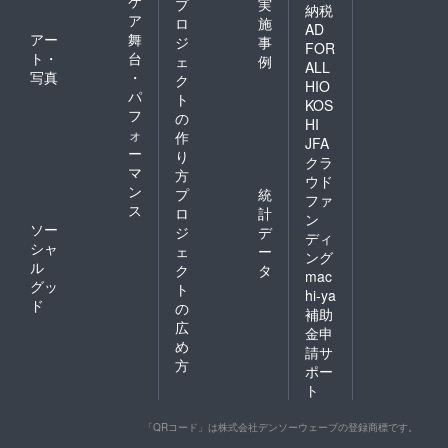
ケ
プ
実
納税
ア
ロ
施
AD
アー
舞
ジ
事
FOR
ト・
台
ェ
例
ALL
写真
・
ク
HIO
パ
ト
KOS
フ
の
HI
ォ
作
JFA
ー
り
クラ
マ
方
ウド
ン
プ
統
ファ
ス
ロ
計
ン
ソー
ジ
デ
ディ
シャ
ェ
ー
ング
ル
ク
タ
mac
グッ
ト
hi-ya
ド
の
補助
広
金申
め
請サ
方
ポー
ト
「QRコード」は株式会社デンソーウェーブの登録商標です。