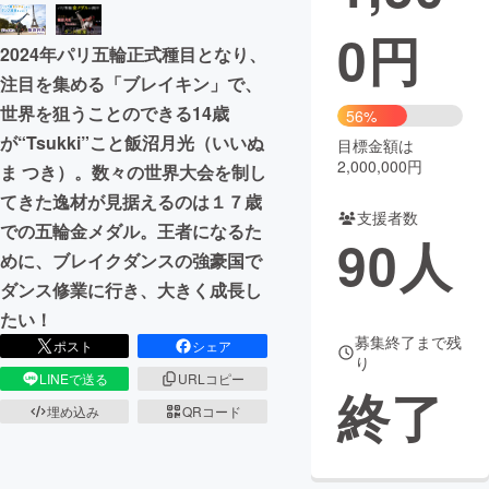
0
円
まちづくり・地域活性化
2024年パリ五輪正式種目となり、
注目を集める「ブレイキン」で、
CAMPFIRE for Social Good
CAMPFIRE Creation
世界を狙うことのできる14歳
56%
CAMPFIREふるさと納税
machi-ya
コミュニティ
が“Tsukki”こと飯沼月光（いいぬ
目標金額は
2,000,000円
ま つき）。数々の世界大会を制し
てきた逸材が見据えるのは１７歳
支援者数
での五輪金メダル。王者になるた
90
人
めに、ブレイクダンスの強豪国で
ダンス修業に行き、大きく成長し
たい！
募集終了まで残
ポスト
シェア
り
LINEで送る
URLコピー
終了
埋め込み
QRコード