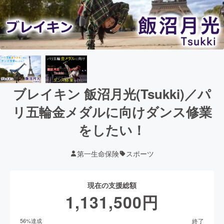
ブレイキン 飯沼月光(Tsukki)／パ
リ五輪金メダルに向けダンス修業
をしたい！
第一生命保険
スポーツ
現在の支援総額
1,131,500
円
終了
56
%達成