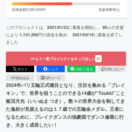
目標金額
2,000,000
円
支援者数
90
人
このプロジェクトは、
2021/01/23
に募集を開始し、
90
人の支援
により
1,131,500
円の資金を集め、
2021/03/15
に募集を終了し
ました
もう一度プロジェクトをやってほしい
31
ポスト
シェア
LINEで送る
URLコピー
埋め込み
QRコード
2024年パリ五輪正式種目となり、注目を集める「ブレイ
キン」で、世界を狙うことのできる14歳が“Tsukki”こと
飯沼月光（いいぬま つき）。数々の世界大会を制してき
た逸材が見据えるのは１７歳での五輪金メダル。王者に
なるために、ブレイクダンスの強豪国でダンス修業に行
き、大きく成長したい！