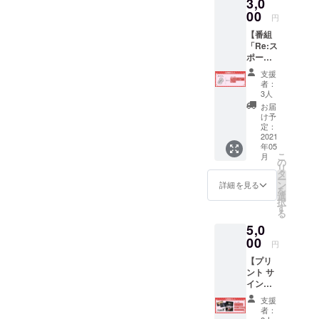
3,0
※Tsukki
ports/https://youtu.be/zCQUk
スポーツ」
による
00
円
ダンス
fKK3co見逃された方はこの
（2021年1月
【番組
動画を
11日～3月29
機会に是非ご視聴くださ
「Re:ス
mp4形
ポー
日／毎週月
式で
い。また周りの方にもお薦
ツ」オ
メール
曜深夜OA予
支援
リジナ
にて送
者：
めして頂けましたら幸いで
ルグッ
らせて
3人
ズ】 ・
いただ
す。引き続きご支援をよろ
お届
番組オ
きま
け予
しくお願いいたします。
リジナ
す。 ※
定：
ル・
2021
ステッ
年05
エッチ
カー
こ
月
ングク
サイ
の
リ
リップ
ズ：約
タ
ー
12種
H5cm×
ン
詳細を見る
を
12の競
W10cm
選
択
技をイ
デザ
す
る
メージ
インは
5,0
にした
変更に
エッチ
00
なる場
円
ングク
合がご
【プリ
リップ
ざいま
ント サ
個
す。
イン入
数：各
受注生
りポス
種1個、
産のた
支援
トカー
合計12
め、お
者：
ド（3
個 ・お