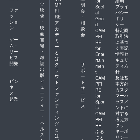
細則
for
ツ
MP
明
プライ
Soci
ファ
映
FI
会
バシー
al
ッ
像
RE
・
ポリ
Goo
ショ
・
ア
相
シー
d
ン
映
カ
談
特定商
CAM
画
デ
会
取引法
PFI
ゲー
書
ミ
に基づ
RE
ム・
籍
ー
く表記
for
サー
・
と
情報セ
Ente
ビス
雑
は
キュリ
rtain
開発
誌
ク
サ
ティ方
men
出
ラ
ポ
針
t
版
ウ
ー
反社基
CAM
ビジ
ビ
ド
ト
本方針
PFI
ネ
ュ
フ
サ
カスタ
RE
ス・
ー
ァ
ー
マーハ
for
起業
テ
ン
ビ
ラスメ
Spor
ィ
デ
ス
ントに
ts
ー
ィ
対する
CAM
・
ン
考え方
PFI
ヘ
グ
クッ
RE
ル
と
キーポ
ふる
ス
は
リシー
さと