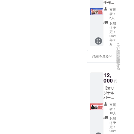
手作り
みで
ダン
ンは変
ロース
す。
ス環境
更にな
支援
トビー
サイズ
に恵ま
る場合
者：
フたっ
は大人
れない
5人
がござ
ぷり1kg
S,M,Lよ
海外の
いま
お届
ｾｯﾄ】 完
りお選
子ども
け予
す。 ※
売につ
び下さ
定：
へ支援
受注生
き、限
2021
い。
する
産のた
年06
定10名
※Tsukki
キャッ
め、お
こ
月
追加！
による
の
プと同
届けに
リ
・焼肉
ダンス
タ
じにな
お時間
ー
こじま
動画を
ン
りま
詳細を見る
をいた
を
手作り
mp4形
選
す。
だきま
択
ロース
式で
す
※Tsukki
す。 ※
る
トビー
メール
による
ご支援
12,
フたっ
にて送
ダンス
確定後
ぷり1kg
000
らせて
動画を
の返
円
ｾｯﾄ ・お
いただ
mp4形
金・
【オリ
礼ダン
きま
式で
キャン
ジナル
ス動画
す。 ※
メール
セル・
パー
（30
ステッ
にて送
交換
カー】
秒） ・
カー
らせて
は、対
支援
・オリ
オリジ
サイ
いただ
者：
応いた
ジナル
ナル ス
ズ：約
10人
きま
しかね
パー
テッ
H5cm×
す。 ※
お届
ますの
カー（1
カー（1
W10cm
け予
ステッ
で、何
枚） ・
枚） ※
定：
※デザイ
カー
卒ご了
お礼ダ
2021
ロース
ンは変
サイ
承くだ