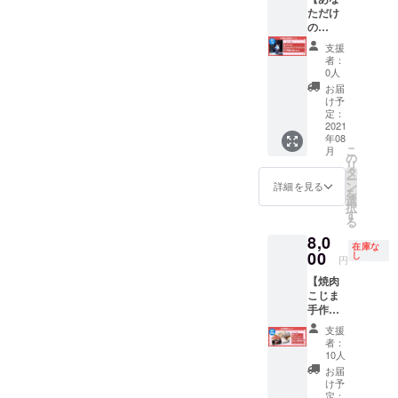
承くだ
た商品
スを楽
ただけ
す。
さい。
となり
しむ体
の
編集等
ます。
験型
Tsukki
がされ
支援
その
レッス
オリジ
ていな
者：
為、一
ンで
ナルダ
い動画
0人
度開封
す。
ンスPV
を予定
お届
した商
Tsukki
映像を
してい
け予
品のお
の同伴
制作】
ます。
定：
届けに
者も参
※OSMO
2021
メー
年08
なりま
加いた
ACTIO
ル等に
こ
月
す。
しま
N もし
よる直
の
リ
支援者
す。 ※
くはDJI
接デー
タ
ー
様のお
未経験
Pocket
タでの
ン
詳細を見る
を
名前を
者も大
2でプロ
ご提供
選
択
お呼び
歓迎で
の映像
はござ
す
る
しての
す。 ※
スタッ
いませ
8,0
ダンス
ワーク
フが撮
ん。 ※
在庫な
動画で
ショッ
影・編
00
支援
し
円
す。
プは約2
集。 ※
時、必
【焼肉
編集等
時間。
オリジ
ず備考
こじま
がされ
※支援者
ナルダ
欄にご
手作り
ていな
様含め5
ンスPV
希望の
ロース
い動画
名まで
映像は
お名前
支援
トビー
を予定
参加可
約2分。
をご記
者：
フたっ
してい
能。 ※
※事前に
入くだ
10人
ぷり1kg
ます。
ワーク
約10分
さい。
お届
ｾｯﾄ】 ・
メー
ショッ
Tsukki
※ステッ
け予
焼肉こ
ル等に
プの場
がイン
定：
カー