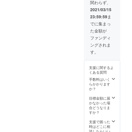
関わらず、
M,L,XL
レッス
変更に
卒ご了
によ
よりお
ンは約2
なる場
承くだ
り、実
2021/03/15
選び下
時間。
合がご
さい。
施まで
23:59:59
ま
さい。
※レッス
ざいま
に時間
※Tシャ
ンの場
す。
を頂く
でに集まっ
ツ デ
所は関
受注生
場合が
た金額が
ザイン
西近郊
産のた
ござい
は前面
となり
め、お
ます。
ファンディ
のみで
ます。
届けに
※インタ
ングされま
す。
※レッス
お時間
ビュー
サイズ
ンの場
をいた
・撮影
す。
は大人
所まで
だきま
等の日
S,M,Lよ
の交通
す。 ※
時及び
りお選
費及び
ご支援
場所に
支援に関するよ
び下さ
レッス
確定後
ついて
くある質問
い。
ン場所
の返
は、担
※Tsukki
の費用
金・
手数料はいく
当者を
による
は支援
キャン
らかかります
通じて
ダンス
者様の
セル・
か？
ご連絡
動画を
自己負
交換
させて
mp4形
担とな
は、対
目標金額に届
頂き別
式で
りま
応いた
かなかった場
途ご相
メール
す。
しかね
合どうなりま
談とな
にて送
※Tsukki
ますの
すか？
りま
らせて
の学業
で、何
す。 ※
いただ
や大会
卒ご了
支援で困った
ご支援
きま
（準備
承くだ
時はどこに相
確定後
す。 ※
含め）
さい。
談したらいい
の返