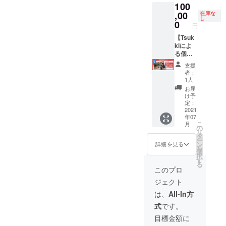
100
・お礼
ロース
す。
場合が
費は支
しかね
ダンス
,00
トビー
在庫な
受注生
ござい
援者様
ますの
し
動画
フソー
0
産のた
ます。
の自己
で、何
円
（30
スは7～
め、お
※日時及
負担と
卒ご了
秒） ・
【Tsuk
9個付き
届けに
び場所
なりま
承くだ
オリジ
kiによ
です(お
お時間
につい
す。 ※
さい。
ナル ス
る個人
肉の個
をいた
ては、
映像内
テッ
レッス
数分)。
だきま
担当者
容は制
支援
カー（1
ン】
※Tsukki
す。 ※
を通じ
作ス
者：
枚） ※
※Tsukki
による
ご支援
てご連
タッフ
1人
直筆サ
のプラ
ダンス
確定後
絡させ
の一任
お届
イン入
イベー
動画を
の返
て頂き
となり
け予
りは
トレッ
mp4形
定：
金・
別途ご
ます。
パー
スンを
2021
式で
キャン
相談と
※完成し
年07
カー・T
受講す
メール
セル・
なりま
た映像
こ
月
シャツ
ること
にて送
の
交換
す。 ※
はmp4
リ
のみと
ができ
らせて
タ
は、対
ご支援
形式で
ー
なりま
ます。
いただ
ン
応いた
確定後
メール
詳細を見る
を
す。 ※
Tsukki
きま
選
しかね
の返
にて送
択
パー
の同伴
す。 ※
す
ますの
金・
らせて
る
カー
者も参
ステッ
で、何
キャン
頂きま
このプロ
デザイ
加いた
カー
卒ご了
セル・
す。
ジェクト
ンは前
しま
サイ
承くだ
交換
※Tsukki
面のみ
す。 ※
ズ：約
さい。
は、対
の学業
は、
All-In方
です。
未経験
H5cm×
応いた
や大会
式
です。
サイ
者も大
W10cm
しかね
（準備
ズは大
歓迎で
デザ
ますの
含め）
目標金額に
人
す。 ※
インは
で、何
の予定