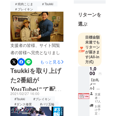
ろしくお願いいたします。
追加！！
手アスリー
＃焼肉こじま
＃Tsukki
トの支援や
＃ブレイキン
リターンを
マイナース
ポーツの更
選ぶ
なる普及を
目的とする
「Cheerding
目標金額
未達でも
（チアディ
支援者の皆様、サイト閲覧
リターン
ング）」プ
が届きま
者の皆様へ完売となりまし
ロジェクト
す
(All-in
た【手作りローストビーフ
を実施して
もっと見る
方式)
います。
たっぷり1kgセット】につき
1,0
Tsukkiを取り上げ
Cheerdingプ
00
まして、焼肉こじま様のご
円
ロジェクト
た2番組が
【お礼
協力により、限定10名様に
とは、普段
メー
YouTubeにて配信
観戦する機
て追加となりました。いよ
ル】 お
礼の
会の少ない
2021/02/27 16:00
支援
いよプロジェクト募集終了
メール
中！
者：
スポーツ
#Tsukki
#ブレイキン
を送ら
17人
まで1週間となりました。最
#ダンス修業
#パリ五輪
せてい
や、若手ア
お届
ただき
後まで、プロジェクト「パ
け予
スリートの
ます。
定：