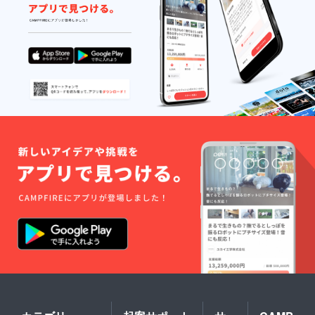
は、対
交換
応いた
は、対
しかね
応いた
ますの
しかね
で、何
ますの
卒ご了
で、何
承くだ
卒ご了
さい。
承くだ
さい。