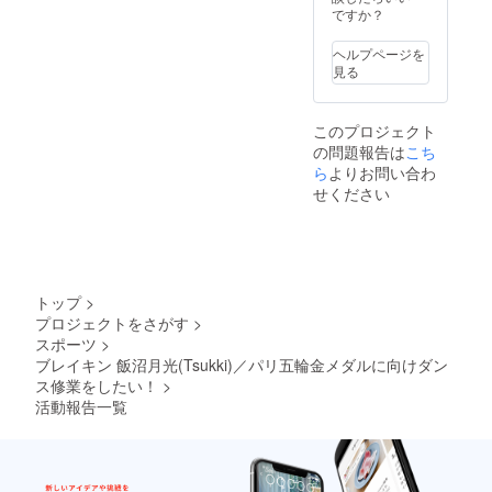
ステッ
の予定
ですか？
金・
カー
によ
キャン
サイ
り、実
セル・
ヘルプページを
ズ：約
施まで
交換
見る
H5cm×
に時間
は、対
W10cm
を頂く
応いた
※デザイ
場合が
しかね
このプロジェクト
ンは変
ござい
ますの
の問題報告は
こち
更にな
ます。
で、何
る場合
※日時及
ら
よりお問い合わ
卒ご了
がござ
び場所
承くだ
せください
いま
につい
さい。
す。 ※
ては、
受注生
担当者
産のた
を通じ
め、お
てご連
届けに
絡させ
トップ
>
お時間
て頂き
プロジェクトをさがす
>
をいた
別途ご
スポーツ
>
だきま
相談と
す。 ※
なりま
ブレイキン 飯沼月光(Tsukki)／パリ五輪金メダルに向けダン
ご支援
す。 ※
ス修業をしたい！
>
確定後
ご支援
活動報告一覧
の返
確定後
金・
の返
キャン
金・
セル・
キャン
交換
セル・