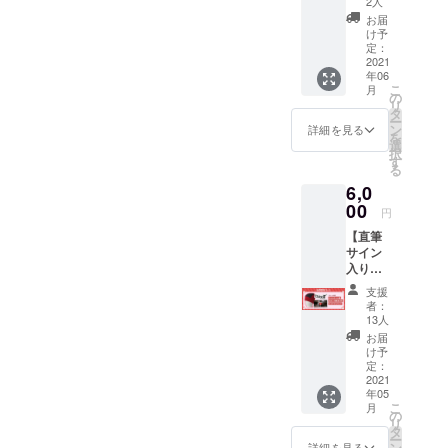
届けに
2人
枚）】
礼メー
お時間
お届
・オリ
ル ※番
をいた
け予
ジナル
組HP
定：
だきま
プリン
2021
https://
す。
年06
ト サイ
www.as
ご支援
こ
月
ン入り
ahi.co.j
の
確定後
リ
ポスト
p/re_sp
タ
の返
ー
カード
orts/ ※
ン
金・
詳細を見る
を
（3枚）
デザイ
選
キャン
択
・お礼
ン、サ
す
セル・
る
ダンス
イズは
交換
6,0
動画
変更に
は、対
（30
00
なる場
応いた
円
秒） ・
合がご
しかね
【直筆
オリジ
ざいま
ますの
サイン
ナル ス
す。 ※
で、何
入り
テッ
ご支援
卒ご了
ニット
カー（1
確定後
承くだ
支援
帽】 ・
枚） ※
の返
さい。
者：
直筆サ
ポスト
金・
13人
イン入
カード
キャン
お届
りニッ
写真
セル・
け予
ト帽（1
と実際
定：
交換
枚） ・
2021
の商品
は、対
年05
お礼ダ
は異な
応いた
こ
月
ンス動
る場合
の
しかね
リ
画（30
がござ
タ
ますの
ー
秒） ・
いま
ン
で、何
詳細を見る