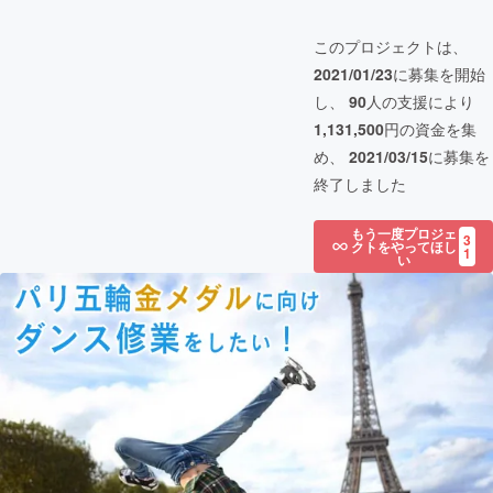
このプロジェクトは、
2021/01/23
に募集を開始
し、
90
人の支援により
1,131,500
円の資金を集
め、
2021/03/15
に募集を
終了しました
もう一度プロジェ
3
クトをやってほし
1
い