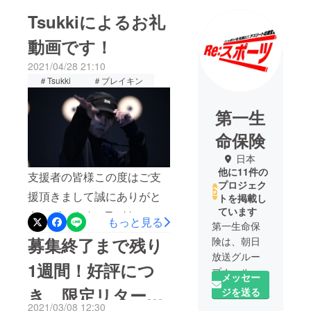
Tsukkiによるお礼
動画です！
2021/04/28 21:10
＃Tsukki
＃ブレイキン
第一生
命保険
日本
他に11件の
支援者の皆様この度はご支
プロジェク
援頂きまして誠にありがと
トを掲載し
ています
うございます。Tsukkiによ
もっと見る
第一生命保
るお礼動画です。是非ご覧
募集終了まで残り
険は、朝日
ください。
放送グルー
1週間！好評につ
プホール
https://youtu.be/jnqz0mAZdS
メッセー
ディングス
き、限定リターン
ジを送る
0引き続きTsukkiの応援をよ
と共に、若
2021/03/08 12:30