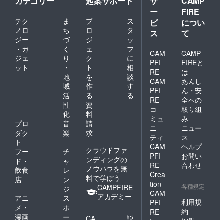
カテゴリー
起案サポート
サ
CAMP
ー
FIRE
テク
ま
プ
ス
ビ
につい
ノロ
ち
ロ
タ
ス
て
ジー
づ
ジ
ッ
・ガ
く
ェ
フ
CAM
CAMP
ジェ
り
ク
に
PFI
FIREと
ット
・
ト
相
RE
は
地
を
談
CAM
あんし
域
作
す
PFI
ん・安
活
る
る
RE
全への
性
資
コ
取り組
化
料
ミュ
み
プロ
音
請
ニ
ニュー
ダク
楽
求
ティ
ス
ト
CAM
ヘルプ
クラウドファ
フー
チ
PFI
お問い
ンディングの
ド・
ャ
RE
合わせ
ノウハウを無
飲食
レ
Crea
料で学ぼう
店
ン
tion
各種規定
CAMPFIRE
ジ
CAM
アカデミー
アニ
ス
利用規
PFI
メ・
ポ
約
RE
漫画
ー
CA
説